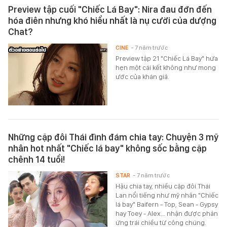
Preview tập cuối "Chiếc Lá Bay": Nira đau đớn đến
hóa điên nhưng khó hiểu nhất là nụ cười của dượng
Chat?
CINE
- 7 năm trước
Preview tập 21 "Chiếc Lá Bay" hứa
hẹn một cái kết không như mong
ước của khán giả.
Những cặp đôi Thái đình đám chia tay: Chuyện 3 mỹ
nhân hot nhất "Chiếc lá bay" không sốc bằng cặp
chênh 14 tuổi!
STAR
- 7 năm trước
Hậu chia tay, nhiều cặp đôi Thái
Lan nổi tiếng như mỹ nhân "Chiếc
lá bay" Baifern - Top, Sean - Gypsy
hay Toey - Alex… nhận được phản
ứng trái chiều từ công chúng.