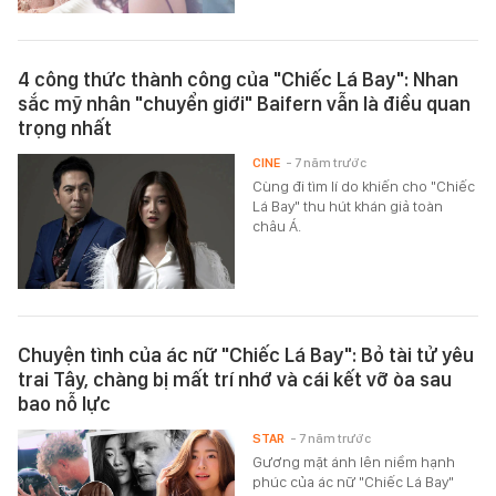
4 công thức thành công của "Chiếc Lá Bay": Nhan
sắc mỹ nhân "chuyển giới" Baifern vẫn là điều quan
trọng nhất
CINE
- 7 năm trước
Cùng đi tìm lí do khiến cho "Chiếc
Lá Bay" thu hút khán giả toàn
châu Á.
Chuyện tình của ác nữ "Chiếc Lá Bay": Bỏ tài tử yêu
trai Tây, chàng bị mất trí nhớ và cái kết vỡ òa sau
bao nỗ lực
STAR
- 7 năm trước
Gương mặt ánh lên niềm hạnh
phúc của ác nữ "Chiếc Lá Bay"