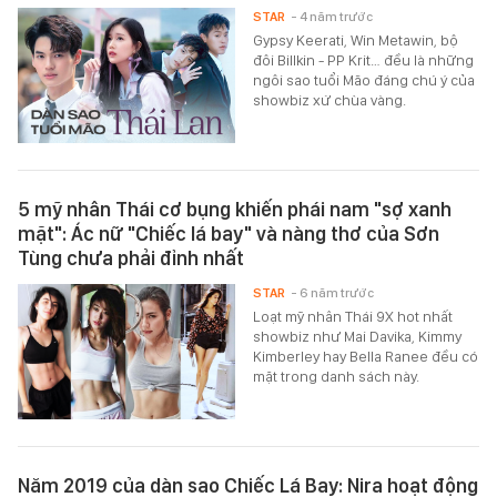
STAR
- 4 năm trước
Gypsy Keerati, Win Metawin, bộ
đôi Billkin - PP Krit… đều là những
ngôi sao tuổi Mão đáng chú ý của
showbiz xứ chùa vàng.
5 mỹ nhân Thái cơ bụng khiến phái nam "sợ xanh
mặt": Ác nữ "Chiếc lá bay" và nàng thơ của Sơn
Tùng chưa phải đỉnh nhất
STAR
- 6 năm trước
Loạt mỹ nhân Thái 9X hot nhất
showbiz như Mai Davika, Kimmy
Kimberley hay Bella Ranee đều có
mặt trong danh sách này.
Năm 2019 của dàn sao Chiếc Lá Bay: Nira hoạt động