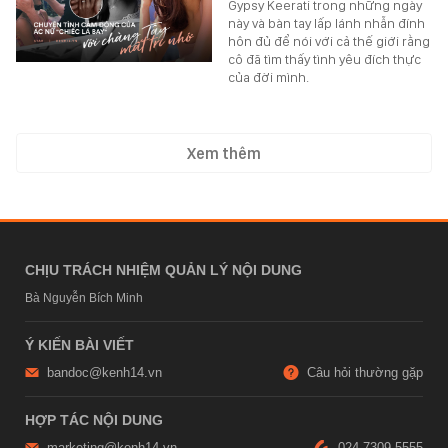
Gypsy Keerati trong những ngày
này và bàn tay lấp lánh nhẫn đính
hôn đủ để nói với cả thế giới rằng
cô đã tìm thấy tình yêu đích thực
của đời mình.
Xem thêm
CHỊU TRÁCH NHIỆM QUẢN LÝ NỘI DUNG
Bà Nguyễn Bích Minh
Ý KIẾN BÀI VIẾT
bandoc@kenh14.vn
Câu hỏi thường gặp
HỢP TÁC NỘI DUNG
marketing@kenh14.vn
024 7309 5555