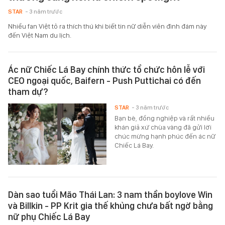
STAR
- 3 năm trước
Nhiều fan Việt tỏ ra thích thú khi biết tin nữ diễn viên đình đám này
đến Việt Nam du lịch.
Ác nữ Chiếc Lá Bay chính thức tổ chức hôn lễ với
CEO ngoại quốc, Baifern - Push Puttichai có đến
tham dự?
STAR
- 3 năm trước
Bạn bè, đồng nghiệp và rất nhiều
khán giả xứ chùa vàng đã gửi lời
chúc mừng hạnh phúc đến ác nữ
Chiếc Lá Bay.
Dàn sao tuổi Mão Thái Lan: 3 nam thần boylove Win
và Billkin - PP Krit gia thế khủng chưa bất ngờ bằng
nữ phụ Chiếc Lá Bay