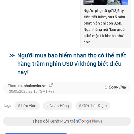
Người phụ nữ gửi 3,5 tỷ
tiền tiết kiệm, sau 5 năm
phát hiện chỉ còn 3,5k:
Ngân hàng nói "làm gì có
ai bỏ mặc tài khoản như
chị"
Người mua bảo hiểm nhân thọ có thể mất
hàng trăm nghìn USD vì không biết điều
này!
Theo
thanhnienviet.vn
Copy link
30/05/2025 22:15 (GMT +7)
Tags
Lừa Đảo
Ngân Hàng
Gửi Tiết Kiệm
Theo dõi Kenh14.vn trên