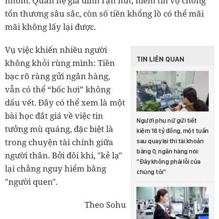
nhõm. Quan hệ gia đình rạn nứt, niềm tin vợ chồng
tổn thương sâu sắc, còn số tiền khổng lồ có thể mãi
mãi không lấy lại được.
Vụ việc khiến nhiều người
TIN LIÊN QUAN
không khỏi rùng mình: Tiền
bạc rõ ràng gửi ngân hàng,
vẫn có thể “bốc hơi” không
dấu vết. Đây có thể xem là một
bài học đắt giá về việc tin
Người phụ nữ gửi tiết
tưởng mù quáng, đặc biệt là
kiệm 18 tỷ đồng, một tuần
trong chuyện tài chính giữa
sau quay lại thì tài khoản
bằng 0, ngân hàng nói:
người thân. Bởi đôi khi, "kẻ lạ"
“Đây không phải lỗi của
lại chẳng nguy hiểm bằng
chúng tôi”
"người quen".
Theo Sohu