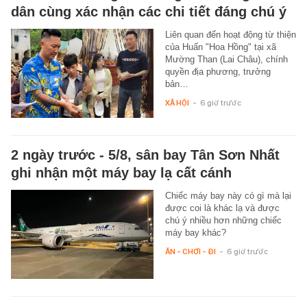
dân cùng xác nhận các chi tiết đáng chú ý
Liên quan đến hoạt động từ thiện
của Huấn "Hoa Hồng" tại xã
Mường Than (Lai Châu), chính
quyền địa phương, trưởng
bản…
XÃ HỘI
-
6 giờ trước
2 ngày trước - 5/8, sân bay Tân Sơn Nhất
ghi nhận một máy bay lạ cất cánh
Chiếc máy bay này có gì mà lại
được coi là khác lạ và được
chú ý nhiều hơn những chiếc
máy bay khác?
ĂN - CHƠI - ĐI
-
6 giờ trước