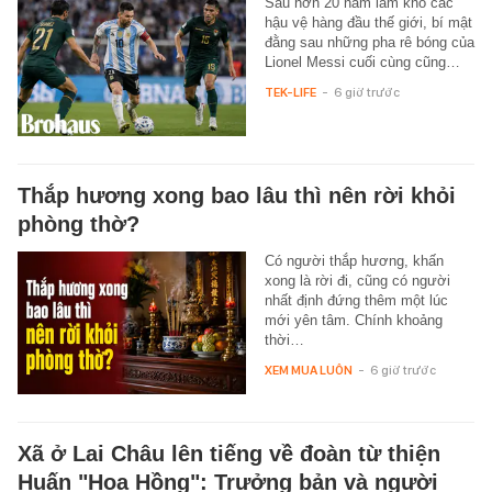
Sau hơn 20 năm làm khổ các
hậu vệ hàng đầu thế giới, bí mật
đằng sau những pha rê bóng của
Lionel Messi cuối cùng cũng…
TEK-LIFE
-
6 giờ trước
Thắp hương xong bao lâu thì nên rời khỏi
phòng thờ?
Có người thắp hương, khấn
xong là rời đi, cũng có người
nhất định đứng thêm một lúc
mới yên tâm. Chính khoảng
thời…
XEM MUA LUÔN
-
6 giờ trước
Xã ở Lai Châu lên tiếng về đoàn từ thiện
Huấn "Hoa Hồng": Trưởng bản và người