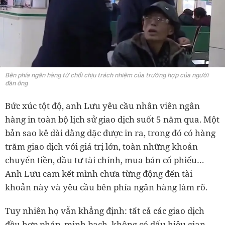
Bên phía ngân hàng từ chối chịu trách nhiệm của trường hợp của người
đàn ông
Bức xúc tột độ, anh Lưu yêu cầu nhân viên ngân
hàng in toàn bộ lịch sử giao dịch suốt 5 năm qua. Một
bản sao kê dài dằng dặc được in ra, trong đó có hàng
trăm giao dịch với giá trị lớn, toàn những khoản
chuyển tiền, đầu tư tài chính, mua bán cổ phiếu…
Anh Lưu cam kết mình chưa từng động đến tài
khoản này và yêu cầu bên phía ngân hàng làm rõ.
Tuy nhiên họ vẫn khẳng định: tất cả các giao dịch
đều hợp pháp, minh bạch, không có dấu hiệu gian