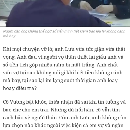
Người đàn ông không thể ngờ số tiền mình tiết kiệm bao lâu lại không cánh
mà bay
Khi mọi chuyện vỡ lở, anh Lưu vừa tức giận vừa thất
vọng. Anh đau vì người vợ thân thiết lại giấu anh và
số tiền tích góp nhiều năm bị mất trắng. Anh chất
vấn vợ tại sao không nói gì khi biết tiền không cánh
mà bay, tại sao lại im lặng suốt thời gian anh loay
hoay điều tra?
Cô Vương bật khóc, thừa nhận đã sai khi tin tưởng và
bao che cho em trai. Nhưng dù hối hận, cô vẫn tìm
cách bảo vệ người thân. Còn anh Lưu, anh không còn
lựa chọn nào khác ngoài việc kiện cả em vợ và ngân