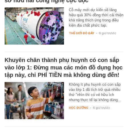
sở hữu hai công nghệ cực độc
Cỗ máy mới dự kiến sẽ tăng
hiệu quả 30% đồng thời cải thiện
khả năng thích ứng trong điều
kiện địa chất phức tạp.
THẾ GIỚI ĐÓ ĐÂY
-
6 giờ trước
Khuyên chân thành phụ huynh có con sắp
vào lớp 1: Đừng mua các món đồ dụng học
tập này, chỉ PHÍ TIỀN mà không dùng đến!
Không ít phụ huynh có con sắp
vào lớp 1 đã tích trữ quá nhiều
thứ "nhìn thì có vẻ hữu ích
nhưng thực tế lại không dùng…
HỌC ĐƯỜNG
-
6 giờ trước