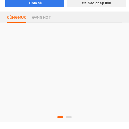
Chia sẻ
Sao chép link
CÙNG MỤC
ĐANG HOT