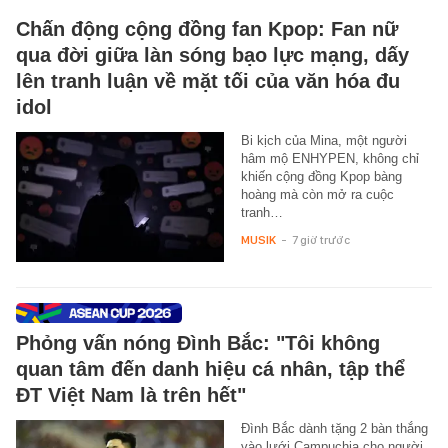
Chấn động cộng đồng fan Kpop: Fan nữ
qua đời giữa làn sóng bạo lực mạng, dấy
lên tranh luận về mặt tối của văn hóa đu
idol
Bi kịch của Mina, một người
hâm mộ ENHYPEN, không chỉ
khiến cộng đồng Kpop bàng
hoàng mà còn mở ra cuộc
tranh…
MUSIK
-
7 giờ trước
Phỏng vấn nóng Đình Bắc: "Tôi không
quan tâm đến danh hiệu cá nhân, tập thể
ĐT Việt Nam là trên hết"
Đình Bắc dành tặng 2 bàn thắng
vào lưới Campuchia cho người