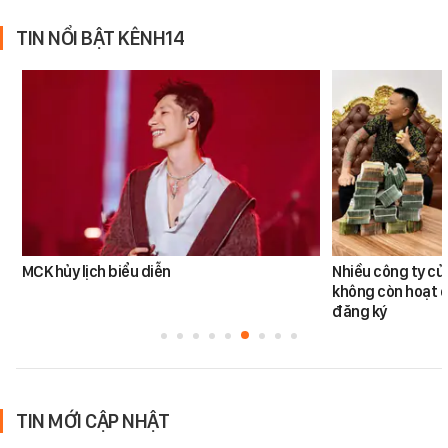
TIN NỔI BẬT KÊNH14
MCK hủy lịch biểu diễn
Nhiều công ty c
không còn hoạt đ
đăng ký
TIN MỚI CẬP NHẬT