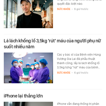
quyết đặc biệt nào.
SỨC KHỎE
-
6 giờ trước
Lá lách khổng lồ 3,5kg 'rút' máu của người phụ nữ
suốt nhiều năm
Các y bác sĩ của Bệnh viện Hùng
Vương Gia Lai đã phẫu thuật
thành công, lấy lá lách khổng lồ
3,5kg từng "rút" máu của bệnh…
SỨC KHỎE
-
6 giờ trước
iPhone lại thắng lớn
iPhone vẫn đang thống trị phân