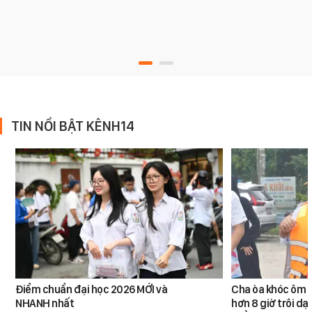
TIN NỔI BẬT KÊNH14
Điểm chuẩn đại học 2026 MỚI và
Cha òa khóc ôm c
NHANH nhất
hơn 8 giờ trôi dạt