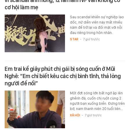
cơ hội làm mẹ
Sau scandal khiến sự nghiệp lao
dốc, nữ diễn viên này mất nhiều
năm để trở lại và đối mặt với nỗi
đau riêng trong hôn nhân.
STAR
-
7 giờ trước
Em trai kể giây phút chị gái bị sóng cuốn ở Mũi
Nghê: “Em chỉ biết kêu các chị bình tĩnh, thả lỏng
người để nổi”
Một đợt sóng lớn bất ngờ ập lên
ghềnh đá, cuốn chị ruột cùng 2
người bạn xuống biển. Đứng trên
bờ, nam thanh niên 20 tuổi liên…
XÃ HỘI
-
7 giờ trước