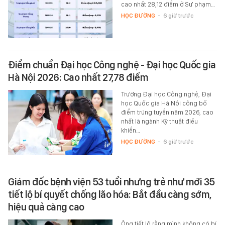
cao nhất 28,12 điểm ở Sư phạm…
HỌC ĐƯỜNG
-
6 giờ trước
Điểm chuẩn Đại học Công nghệ - Đại học Quốc gia
Hà Nội 2026: Cao nhất 27,78 điểm
Trường Đại học Công nghệ, Đại
học Quốc gia Hà Nội công bố
điểm trúng tuyển năm 2026, cao
nhất là ngành Kỹ thuật điều
khiển…
HỌC ĐƯỜNG
-
6 giờ trước
Giám đốc bệnh viện 53 tuổi nhưng trẻ như mới 35
tiết lộ bí quyết chống lão hóa: Bắt đầu càng sớm,
hiệu quả càng cao
Ông tiết lộ rằng mình không có bí