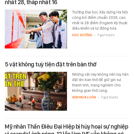
nhất 28, thấp nhất 16
Trường Đại học Xây dựng Hà Nội
công bố điểm chuẩn 2026, cao
nhất là 28 điểm ở ngành Kỹ thuật
điều khiển và tự động hóa.
HỌC ĐƯỜNG
-
7 giờ trước
5 vật không tuỳ tiện đặt trên bàn thờ
Những vật này không nên tùy tiện
đặt lên bàn thờ để giữ gìn sự
thanh tịnh, trang nghiêm cho
không gian thờ cúng.
XEM MUA LUÔN
-
7 giờ trước
Mỹ nhân Thần Điêu Đại Hiệp bị hủy hoại sự nghiệp
vì scandal ảnh nóng, 12 lần làm IVF vẫn không có