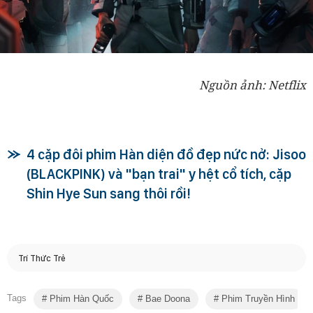
Nguồn ảnh: Netflix
4 cặp đôi phim Hàn diện đồ đẹp nức nở: Jisoo
(BLACKPINK) và "bạn trai" y hệt cổ tích, cặp
Shin Hye Sun sang thôi rồi!
Trí Thức Trẻ
Tags
Phim Hàn Quốc
Bae Doona
Phim Truyền Hình