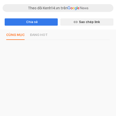
Theo dõi Kenh14.vn trên
Chia sẻ
Sao chép link
CÙNG MỤC
ĐANG HOT