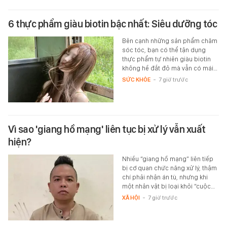
6 thực phẩm giàu biotin bậc nhất: Siêu dưỡng tóc
Bên cạnh những sản phẩm chăm
sóc tóc, bạn có thể tận dụng
thực phẩm tự nhiên giàu biotin
không hề đắt đỏ mà vẫn có mái…
SỨC KHỎE
-
7 giờ trước
Vì sao 'giang hồ mạng' liên tục bị xử lý vẫn xuất
hiện?
Nhiều “giang hồ mạng” liên tiếp
bị cơ quan chức năng xử lý, thậm
chí phải nhận án tù, nhưng khi
một nhân vật bị loại khỏi “cuộc…
XÃ HỘI
-
7 giờ trước