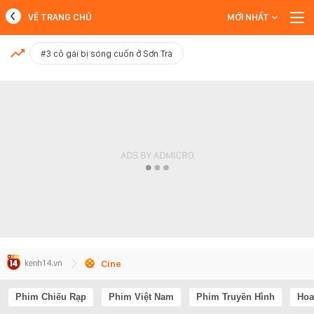
VỀ TRANG CHỦ
MỚI NHẤT
MỚI NHẤT
#3 cô gái bị sóng cuốn ở Sơn Trà
Xem thêm
Cine
Phim Chiếu Rạp
Phim Việt Nam
Phim Truyền Hình
Hoa