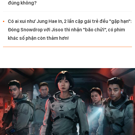
đúng không?
Có ai xui như Jung Hae In, 2 lần cặp gái trẻ đều "gặp hạn":
Đóng Snowdrop với Jisoo thì nhận "bão chửi", có phim
khác số phận còn thảm hơn!