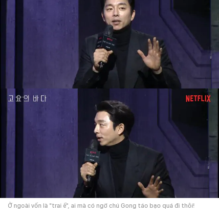
Ở ngoài vốn là "trai ế", ai mà có ngờ chú Gong táo bạo quá đi thôi!