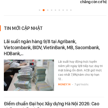
chẳng còn cơ hội
TIN MỚI CẬP NHẬT
Lãi suất ngân hàng 9/8 tại Agribank,
Vietcombank, BIDV, VietinBank, MB, Sacombank,
HDBank,...
Lãi suất huy động trực tuyến
niêm yết ngày 9/8 tiếp tục duy trì
mặt bằng ổn định. ACB giữ mức
cao nhất 7,8%/năm cho kỳ hạn
12…
MONEY.14
-
7 giờ trước
Điểm chuẩn Đại học Xây dựng Hà Nội 2026: Cao