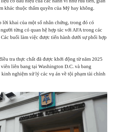
iệu có dấu hiệu của các hành vi như rửa tiền, gian
ạm khác thuộc thẩm quyền của Mỹ hay không.
p lời khai của một số nhân chứng, trong đó có
người từng có quan hệ hợp tác với AFA trong các
 Các buổi làm việc được tiến hành dưới sự phối hợp
điều tra thực chất đã được khởi động từ năm 2025
ố viên liên bang tại Washington D.C. và bang
 kinh nghiệm xử lý các vụ án về tội phạm tài chính