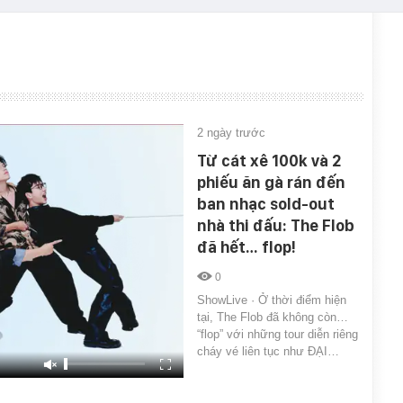
2 ngày trước
Từ cát xê 100k và 2
phiếu ăn gà rán đến
ban nhạc sold-out
nhà thi đấu: The Flob
đã hết… flop!
0
ShowLive · Ở thời điểm hiện
tại, The Flob đã không còn…
“flop” với những tour diễn riêng
cháy vé liên tục như ĐẠI…