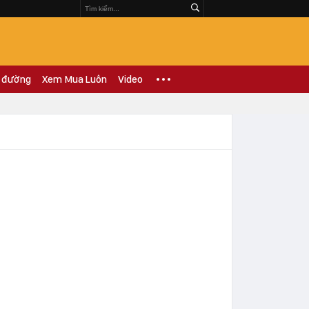
 đường
Xem Mua Luôn
Video