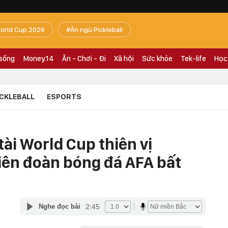
orld Cup 2026
Ăn ngủ Pickleball
 sống
Money.14
Ăn - Chơi - Đi
Xã hội
Sức khỏe
Tek-life
Học
ICKLEBALL
ESPORTS
tài World Cup thiên vị
liên đoàn bóng đá AFA bất
2:45
Nghe đọc bài