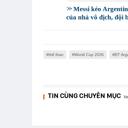
Messi kéo Argenti
của nhà vô địch, đội
thể thao
World Cup 2026
ĐT Arg
TIN CÙNG CHUYÊN MỤC
Xe