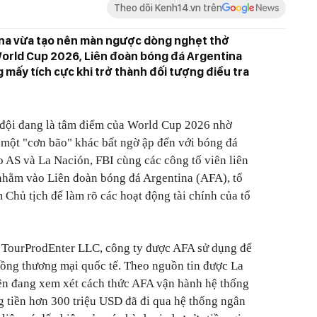
Theo dõi Kenh14.vn trên
ina vừa tạo nên màn ngược dòng nghẹt thở
World Cup 2026, Liên đoàn bóng đá Argentina
g mấy tích cực khi trở thành đối tượng điều tra
 đội đang là tâm điểm của World Cup 2026 nhờ
 một "cơn bão" khác bất ngờ ập đến với bóng đá
o AS và La Nación, FBI cùng các công tố viên liên
nhằm vào Liên đoàn bóng đá Argentina (AFA), tổ
 Chủ tịch để làm rõ các hoạt động tài chính của tổ
à TourProdEnter LLC, công ty được AFA sử dụng để
đồng thương mại quốc tế. Theo nguồn tin được La
viên đang xem xét cách thức AFA vận hành hệ thống
g tiền hơn 300 triệu USD đã đi qua hệ thống ngân