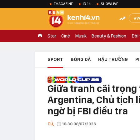
EMAGAZINE
ID.14
SHOWLIVE
W
Star
Ciné
Musik
Beauty & Fashion
Đời
SPORT
BÓNG ĐÁ
HẬU TRƯỜNG
P
Giữa tranh cãi trọng 
Argentina, Chủ tịch 
ngờ bị FBI điều tra
TÚ,
18:30 08/07/2026