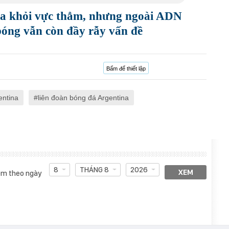
na khỏi vực thẳm, nhưng ngoài ADN
 bóng vẫn còn đầy rẫy vấn đề
Bấm để thiết lập
entina
liên đoàn bóng đá Argentina
8
THÁNG 8
2026
XEM
m theo ngày