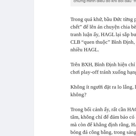
chứng minh điều đó khi đối đầu "
Trong quá khứ, bầu Đức từng 
chết” để lên án chuyện chia b
tranh luận ấy, HAGL lại sắp b
CLB “quen thuộc” Bình Định, 
nhiều HAGL.
Trên BXH, Bình Định hiện chỉ c
chơi play-off tránh xuống hạn
Không ít người đặt ra lo lắng, 
không?
Trong bối cảnh ấy, rất cần HAG
tâm, không chỉ để đảm bảo có 
mà còn để khẳng định rằng, H
bóng đá công bằng, trong sáng