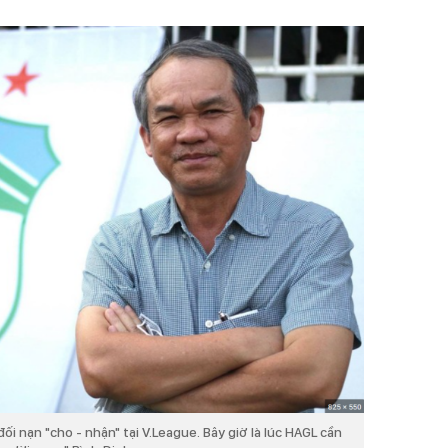
i nạn "cho - nhận" tại V.League. Bây giờ là lúc HAGL cần