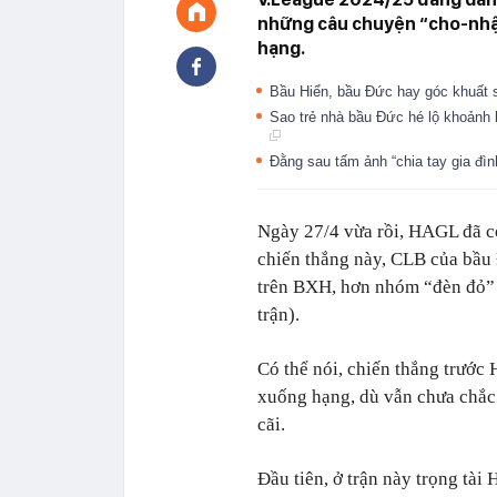
những câu chuyện “cho-nhận”
hạng.
Bầu Hiển, bầu Đức hay góc khuất 
Sao trẻ nhà bầu Đức hé lộ khoảnh 
Đằng sau tấm ảnh “chia tay gia đì
Ngày 27/4 vừa rồi, HAGL đã có
chiến thắng này, CLB của bầu 
trên BXH, hơn nhóm “đèn đỏ” 
trận).
Có thể nói, chiến thắng trước
xuống hạng, dù vẫn chưa chắc c
cãi.
Đầu tiên, ở trận này trọng tài