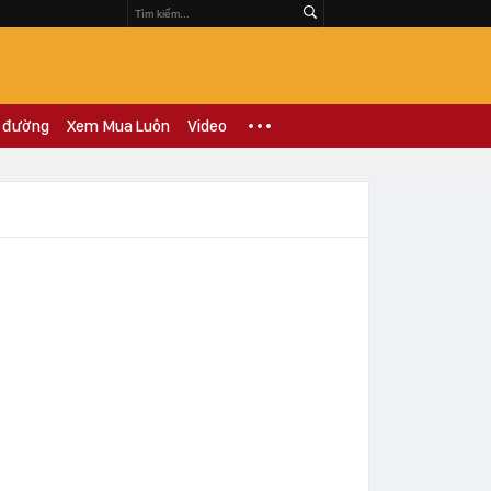
 đường
Xem Mua Luôn
Video