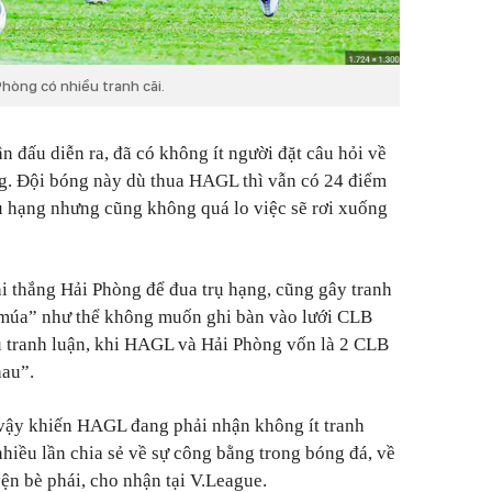
hòng có nhiều tranh cãi.
rận đấu diễn ra, đã có không ít người đặt câu hỏi về
ng. Đội bóng này dù thua HAGL thì vẫn có 24 điểm
rụ hạng nhưng cũng không quá lo việc sẽ rơi xuống
 thắng Hải Phòng để đua trụ hạng, cũng gây tranh
múa” như thể không muốn ghi bàn vào lưới CLB
u tranh luận, khi HAGL và Hải Phòng vốn là 2 CLB
hau”.
vậy khiến HAGL đang phải nhận không ít tranh
nhiều lần chia sẻ về sự công bằng trong bóng đá, về
ện bè phái, cho nhận tại V.League.