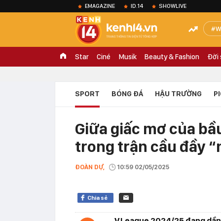
EMAGAZINE
ID.14
SHOWLIVE
W
Star
Ciné
Musik
Beauty & Fashion
Đời
SPORT
BÓNG ĐÁ
HẬU TRƯỜNG
P
Giữa giấc mơ của bầ
trong trận cầu đầy 
ĐOÀN DỰ,
10:59 02/05/2025
Chia sẻ
V.League 2024/25 đang dần đi