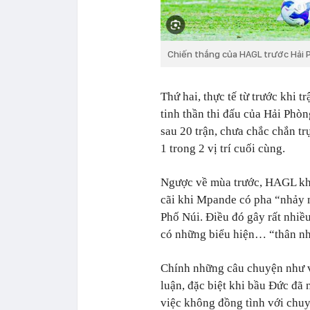
Chiến thắng của HAGL trước Hải P
Thứ hai, thực tế từ trước khi t
tinh thần thi đấu của Hải Phò
sau 20 trận, chưa chắc chắn t
1 trong 2 vị trí cuối cùng.
Ngược về mùa trước, HAGL khi
cãi khi Mpande có pha “nhảy 
Phố Núi. Điều đó gây rất nhiề
có những biểu hiện… “thân n
Chính những câu chuyện như 
luận, đặc biệt khi bầu Đức đã 
việc không đồng tình với chuy