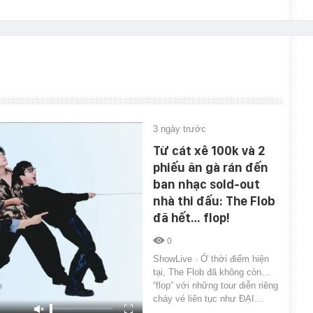
3 ngày trước
Từ cát xê 100k và 2
phiếu ăn gà rán đến
ban nhạc sold-out
nhà thi đấu: The Flob
đã hết… flop!
0
ShowLive · Ở thời điểm hiện
tại, The Flob đã không còn…
“flop” với những tour diễn riêng
cháy vé liên tục như ĐẠI…