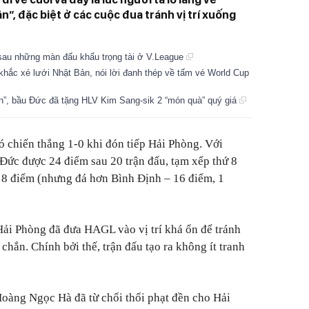
, đặc biệt ở các cuộc đua tránh vị trí xuống
sau những màn đấu khẩu trọng tài ở V.League
khắc xé lưới Nhật Bản, nói lời đanh thép về tấm vé World Cup
nh”, bầu Đức đã tặng HLV Kim Sang-sik 2 “món quà” quý giá
 chiến thắng 1-0 khi đón tiếp Hải Phòng. Với
Đức được 24 điểm sau 20 trận đấu, tạm xếp thứ 8
8 điểm (nhưng đá hơn Bình Định – 16 điểm, 1
 Hải Phòng đã đưa HAGL vào vị trí khá ổn để tránh
hắn. Chính bởi thế, trận đấu tạo ra không ít tranh
 Hoàng Ngọc Hà đã từ chối thổi phạt đền cho Hải