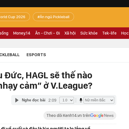
orld Cup 2026
Ăn ngủ Pickleball
 sống
Money.14
Ăn - Chơi - Đi
Xã hội
Sức khỏe
Tek-life
Học
ICKLEBALL
ESPORTS
u Đức, HAGL sẽ thế nào
“nhạy cảm” ở V.League?
2:09
Nghe đọc bài
Theo dõi Kenh14.vn trên
 về cuối và đây là lúc người ta lo lắng về