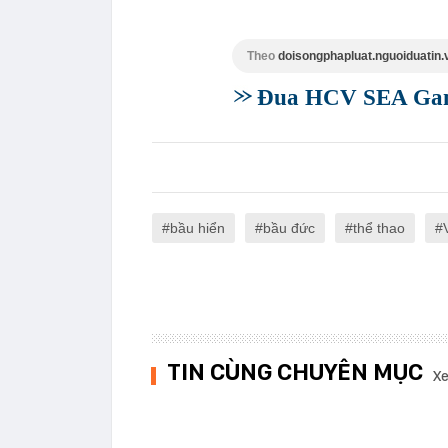
Theo
doisongphapluat.nguoiduatin.
Đua HCV SEA Games
bầu hiển
bầu đức
thể thao
TIN CÙNG CHUYÊN MỤC
Xe