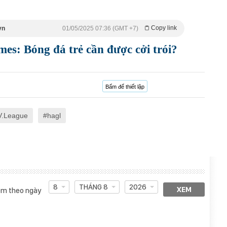
Copy link
vn
01/05/2025 07:36 (GMT +7)
: Bóng đá trẻ cần được cởi trói?
Bấm để thiết lập
V.League
hagl
8
THÁNG 8
2026
XEM
m theo ngày