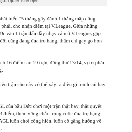
người quen" Bình Định.
phát biểu “5 thằng gầy đánh 1 thằng mập cũng
è phái, cho nhận điểm tại V.League. Giữa những
ước vào 1 trận đấu đầy nhạy cảm ở V.League, gặp
đội cũng đang đua trụ hạng, thậm chí gay go hơn
ó 16 điểm sau 19 trận, đứng thứ 13/14, vị trí phải
g.
liệu trận cầu này có thể xảy ra điều gì tranh cãi hay
L của bầu Đức chơi một trận thật hay, thật quyết
3 điểm, thêm vững chắc trong cuộc đua trụ hạng
AGL luôn chơi cống hiến, luôn cố gắng hướng về
.