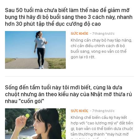
Sau 50 tuổi mà chưa biết làm thế nào để giảm mỡ
bụng thì hãy đi bộ buổi sáng theo 3 cách này, nhanh
hơn 30 phút tập thể dục cường độ cao
SỨC KHỎE
- 7 tháng trước
Không cần chạy bộ hay tập nặng,
chỉ cần điều chỉnh cách đi bộ
buổi sáng, vòng eo vẫn có thể
gọn lại rõ rệt.
Sống đến tầm tuổi này tôi mới biết, cùng là dưa
chuột nhưng ăn theo kiểu này của Nhật mỡ thừa rủ
nhau "cuốn gói"
SỨC KHỎE
- 7 tháng trước
Không chế biến cầu kỳ hay kết
hợp với "cao lương mỹ vị" đắt tiền
gì, bạn vẫn có thể biến dưa chuột
tầm thường thành "máy hút mỡ