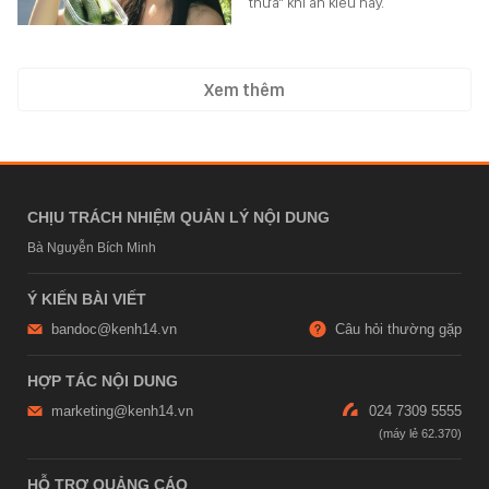
thừa" khi ăn kiểu này.
Xem thêm
CHỊU TRÁCH NHIỆM QUẢN LÝ NỘI DUNG
Bà Nguyễn Bích Minh
Ý KIẾN BÀI VIẾT
bandoc@kenh14.vn
Câu hỏi thường gặp
HỢP TÁC NỘI DUNG
marketing@kenh14.vn
024 7309 5555
HỖ TRỢ QUẢNG CÁO