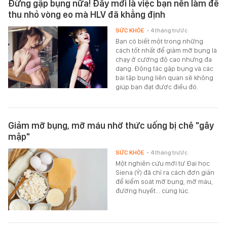
Đừng gập bụng nữa! Đây mới là việc bạn nên làm để
thu nhỏ vòng eo mà HLV đã khẳng định
SỨC KHỎE
- 4 tháng trước
Bạn có biết một trong những
cách tốt nhất để giảm mỡ bụng là
chạy ở cường độ cao nhưng đa
dạng. Động tác gập bụng và các
bài tập bụng liên quan sẽ không
giúp bạn đạt được điều đó.
Giảm mỡ bụng, mỡ máu nhờ thức uống bị chê "gây
mập"
SỨC KHỎE
- 4 tháng trước
Một nghiên cứu mới từ Đại học
Siena (Ý) đã chỉ ra cách đơn giản
để kiểm soát mỡ bụng, mỡ máu,
đường huyết... cùng lúc.