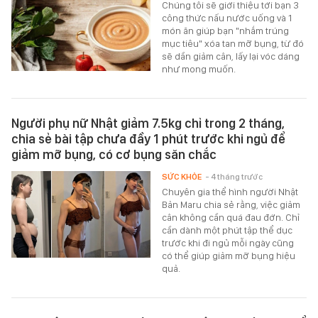
Chúng tôi sẽ giới thiệu tới bạn 3
công thức nấu nước uống và 1
món ăn giúp bạn "nhắm trúng
mục tiêu" xóa tan mỡ bụng, từ đó
sẽ dần giảm cân, lấy lại vóc dáng
như mong muốn.
Người phụ nữ Nhật giảm 7.5kg chỉ trong 2 tháng,
chia sẻ bài tập chưa đầy 1 phút trước khi ngủ để
giảm mỡ bụng, có cơ bụng săn chắc
SỨC KHỎE
- 4 tháng trước
Chuyên gia thể hình người Nhật
Bản Maru chia sẻ rằng, việc giảm
cân không cần quá đau đớn. Chỉ
cần dành một phút tập thể dục
trước khi đi ngủ mỗi ngày cũng
có thể giúp giảm mỡ bụng hiệu
quả.