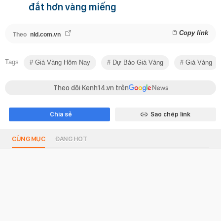
đắt hơn vàng miếng
Copy link
Theo
nld.com.vn
Tags
Giá Vàng Hôm Nay
Dự Báo Giá Vàng
Giá Vàng
Theo dõi Kenh14.vn trên
Chia sẻ
Sao chép link
CÙNG MỤC
ĐANG HOT