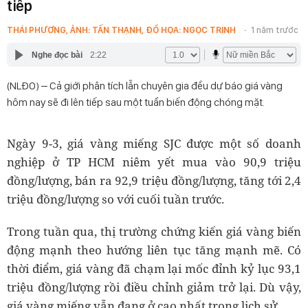
tiếp
THÁI PHƯƠNG, ẢNH: TẤN THẠNH, ĐỒ HỌA: NGỌC TRINH
1 năm trước
Nghe đọc bài
2:22
(NLĐO) – Cả giới phân tích lẫn chuyên gia đều dự báo giá vàng
hôm nay sẽ đi lên tiếp sau một tuần biến động chóng mặt.
Ngày 9-3, giá vàng miếng SJC được một số doanh
nghiệp ở TP HCM niêm yết mua vào 90,9 triệu
đồng/lượng, bán ra 92,9 triệu đồng/lượng, tăng tới 2,4
triệu đồng/lượng so với cuối tuần trước.
Trong tuần qua, thị trường chứng kiến giá vàng biến
động mạnh theo hướng liên tục tăng mạnh mẽ. Có
thời điểm, giá vàng đã chạm lại mốc đỉnh kỷ lục 93,1
triệu đồng/lượng rồi điều chỉnh giảm trở lại. Dù vậy,
giá vàng miếng vẫn đang ở cao nhất trong lịch sử.