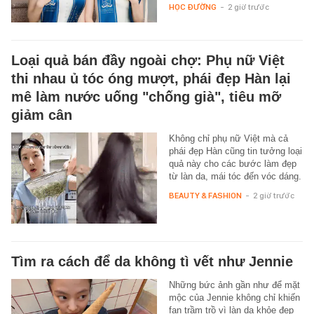
HỌC ĐƯỜNG
-
2 giờ trước
Loại quả bán đầy ngoài chợ: Phụ nữ Việt
thi nhau ủ tóc óng mượt, phái đẹp Hàn lại
mê làm nước uống "chống già", tiêu mỡ
giảm cân
Không chỉ phụ nữ Việt mà cả
phái đẹp Hàn cũng tin tưởng loại
quả này cho các bước làm đẹp
từ làn da, mái tóc đến vóc dáng.
BEAUTY & FASHION
-
2 giờ trước
Tìm ra cách để da không tì vết như Jennie
Những bức ảnh gần như để mặt
mộc của Jennie không chỉ khiến
fan trầm trồ vì làn da khỏe đẹp