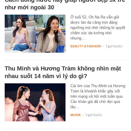
như mới ngoài 30
Ở tuổi 52, Oh Na Ra vẫn giữ
được làn da căng mịn đáng
ngưỡng mộ nhờ những bí quyết
chăm sóc da tưởng nhỏ
nhưng…
BEAUTY & FASHION
-
1 giờ trước
Thu Minh và Hương Tràm không nhìn mặt
nhau suốt 14 năm vì lý do gì?
Cái ôm của Thu Minh và Hương
Tràm là khoảnh khắc gây sốt
trên mạng xã hội một tuần qua.
Các khán giả đã chờ đợi quá
lâu…
MUSIK
-
1 giờ trước