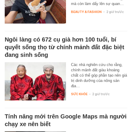
mà còn làm dấy lên sự quan…
BEAUTY & FASHION
-
2 giờ trước
Ngôi làng có 672 cụ già hơn 100 tuổi, bí
quyết sống thọ từ chính mảnh đất đặc biệt
đang sinh sống
Các nhà nghiên cứu cho rằng,
chính mảnh đất giàu khoáng
chất có thể góp phần tạo nên giá
trị dinh dưỡng của nông sản
địa…
SỨC KHỎE
-
2 giờ trước
Tính năng mới trên Google Maps mà người
chạy xe nên biết