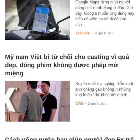
Google Maps từng giúp người
dùng biết mình đang ở đâu. Giờ
đây, Google muốn ứng dụng này
hiểu cả việc họ sẽ đi đâu và
cần…
TEK-LIFE
-
2 giờ trước
Mỹ nam Việt bị từ chối cho casting vì quá
đẹp, đóng phim không được phép mở
miệng
Xuyên suốt sự nghiệp diễn xuất,
anh chàng gặp không ít những
khó khăn "dở khóc dở cười".
CINE
-
2 giờ trước
Cách uống nước hay giúp người đẹp 5x trẻ