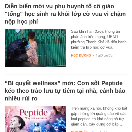
Diễn biến mới vụ phụ huynh tố cô giáo
"tống" học sinh ra khỏi lớp cờ vua vì chậm
nộp học phí
Sau khi nhận được thông tin
phản ánh trên mạng, UBND
phường Thanh Khê đã tiến hành
kiểm tra lớp học cờ vua.
HỌC ĐƯỜNG
-
1 giờ trước
“Bí quyết wellness” mới: Cơn sốt Peptide
kéo theo trào lưu tự tiêm tại nhà, cảnh báo
nhiều rủi ro
Trên mạng xã hội, không khó bắt
gặp những lời quảng cáo về các
loại peptide có khả năng hỗ trợ
giảm cân, xây dựng cơ bắp,…