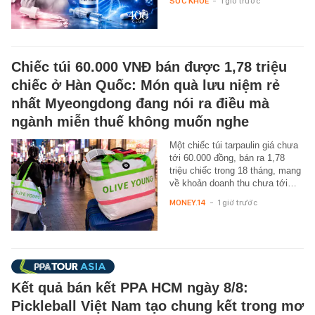
SỨC KHỎE
-
1 giờ trước
Chiếc túi 60.000 VNĐ bán được 1,78 triệu
chiếc ở Hàn Quốc: Món quà lưu niệm rẻ
nhất Myeongdong đang nói ra điều mà
ngành miễn thuế không muốn nghe
Một chiếc túi tarpaulin giá chưa
tới 60.000 đồng, bán ra 1,78
triệu chiếc trong 18 tháng, mang
về khoản doanh thu chưa tới…
MONEY.14
-
1 giờ trước
Kết quả bán kết PPA HCM ngày 8/8:
Pickleball Việt Nam tạo chung kết trong mơ