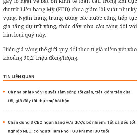
gây lo ngại về bất ổn kinh tế toàn cầu trong khi Cục
dự trữ Liên bang Mỹ (FED) chưa giảm lãi suất như kỳ
vọng. Ngân hàng trung ương các nước cũng tiếp tục
gia tăng dự trữ vàng, thúc đẩy nhu cầu tăng đối với
kim loại quý này.
Hiện giá vàng thế giới quy đổi theo tỉ giá niêm yết vào
khoảng 90,2 triệu đồng/lượng.
TIN LIÊN QUAN
Cả nhà phải khổ vì quyết tâm sống tối giản, tiết kiệm tiền của
tôi, giờ đây tôi thực sự hối hận
Chân dung 3 CEO ngân hàng vừa được bổ nhiệm: Tất cả đều tốt
nghiệp NEU, có người làm Phó TGĐ khi mới 30 tuổi