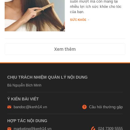
suôn mượt mà còn mang lại
nhiều lợi ích sức khỏe cho tóc
của bạn.
SỨC KHỎE
-
Xem thêm
CHỊU TRÁCH NHIỆM QUẢN LÝ NỘI DUNG
Bà Nguyễn Bích Minh
Ý KIẾN BÀI VIẾT
bandoc@kenh14.vn
Câu hỏi thường gặp
HỢP TÁC NỘI DUNG
marketing@kenh14.vn
024 7309 5555