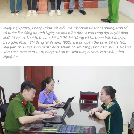
Ngày 27/5/2025, Phòng Cảnh sát điều tra tội phạm về tham nhũng, kinh tế
và buôn lậu Công an tỉnh Nghệ An cho biết: đơn vị vừa tống đạt quyết định
khởi tố vụ án, khởi tố bị can đối với 04 đối tượng về tội buôn bán hàng giả
bao gồm Phạm Thị Sáng (sinh năm 1962), trú tại quận Gia Lâm, TP Hà Nội;
Nguyễn Thị Dung (sinh năm 1977), Phạm Thị Phương (sinh năm 1975), Hoàng
Văn Thái (sinh năm 1991) cùng trú tại xã Diễn Kim, huyện Diễn Châu, tỉnh
Nghệ An.