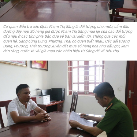
Cơ quan điều tra xác định: Phạm Thị Sáng là đối tượng chủ mưu, cầm đầu
đường dây này. Số hàng giả được Phạm Thị Sáng mua lại của các đối tượng
đầu nậu ở các tỉnh phía Bắc đưa về bán lại kiếm lời. Thông qua các mối
quan hệ, Sáng cùng Dung, Phương, Thái có quen biết nhau. Các đối tượng
Dung, Phương, Thái thường xuyên đặt mua số hàng hóa như dầu gội, kem
đán răng, nước xả vải giả mạo các nhãn hiệu từ Sáng để về tiêu thụ.