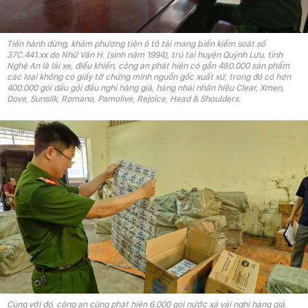
Tiến hành dừng, khám phương tiện ô tô tải mang biển kiểm soát số
37C.441.xx do Nhữ Văn H. (sinh năm 1994), trú tại huyện Quỳnh Lưu, tỉnh
Nghệ An là lái xe, điều khiển, công an phát hiện có gần 480.000 sản phẩm
các loại không có giấy tờ chứng minh nguồn gốc xuất xứ, trong đó có hơn
400.000 gói dầu gội đầu nghi hàng giả, hàng nhái nhãn hiệu Clear, Xmen,
Dove, Sunsilk, Romano, Pamolive, Rejoice, Head & Shoulders.
Cùng với đó, công an cũng phát hiện 6.000 gói nước xả vải nghi hàng giả,