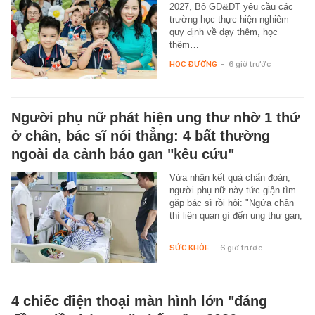
2027, Bộ GD&ĐT yêu cầu các
trường học thực hiện nghiêm
quy định về dạy thêm, học
thêm…
HỌC ĐƯỜNG
-
6 giờ trước
Người phụ nữ phát hiện ung thư nhờ 1 thứ
ở chân, bác sĩ nói thẳng: 4 bất thường
ngoài da cảnh báo gan "kêu cứu"
Vừa nhận kết quả chẩn đoán,
người phụ nữ này tức giận tìm
gặp bác sĩ rồi hỏi: "Ngứa chân
thì liên quan gì đến ung thư gan,
…
SỨC KHỎE
-
6 giờ trước
4 chiếc điện thoại màn hình lớn "đáng