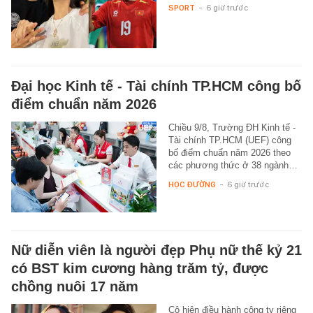
SPORT
-
6 giờ trước
Đại học Kinh tế - Tài chính TP.HCM công bố
điểm chuẩn năm 2026
Chiều 9/8, Trường ĐH Kinh tế -
Tài chính TP.HCM (UEF) công
bố điểm chuẩn năm 2026 theo
các phương thức ở 38 ngành…
HỌC ĐƯỜNG
-
6 giờ trước
Nữ diễn viên là người đẹp Phụ nữ thế kỷ 21
có BST kim cương hàng trăm tỷ, được
chồng nuôi 17 năm
Cô hiện điều hành công ty riêng