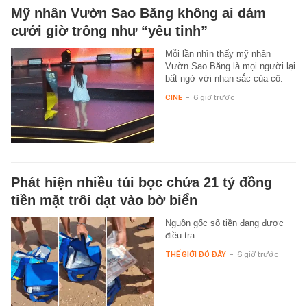
Mỹ nhân Vườn Sao Băng không ai dám
cưới giờ trông như “yêu tinh”
Mỗi lần nhìn thấy mỹ nhân
Vườn Sao Băng là mọi người lại
bất ngờ với nhan sắc của cô.
CINE
-
6 giờ trước
Phát hiện nhiều túi bọc chứa 21 tỷ đồng
tiền mặt trôi dạt vào bờ biển
Nguồn gốc số tiền đang được
điều tra.
THẾ GIỚI ĐÓ ĐÂY
-
6 giờ trước