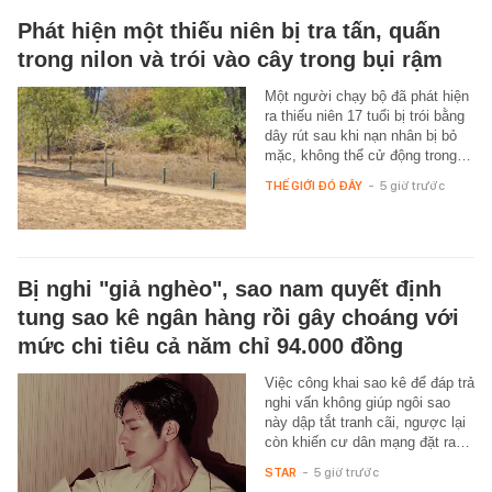
Phát hiện một thiếu niên bị tra tấn, quấn
trong nilon và trói vào cây trong bụi rậm
Một người chạy bộ đã phát hiện
ra thiếu niên 17 tuổi bị trói bằng
dây rút sau khi nạn nhân bị bỏ
mặc, không thể cử động trong…
THẾ GIỚI ĐÓ ĐÂY
-
5 giờ trước
Bị nghi "giả nghèo", sao nam quyết định
tung sao kê ngân hàng rồi gây choáng với
mức chi tiêu cả năm chỉ 94.000 đồng
Việc công khai sao kê để đáp trả
nghi vấn không giúp ngôi sao
này dập tắt tranh cãi, ngược lại
còn khiến cư dân mạng đặt ra…
STAR
-
5 giờ trước