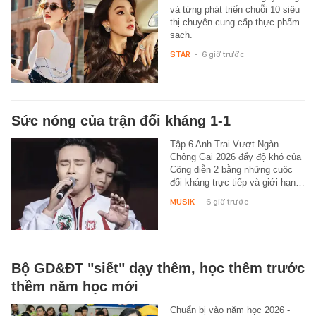
và từng phát triển chuỗi 10 siêu
thị chuyên cung cấp thực phẩm
sạch.
STAR
-
6 giờ trước
Sức nóng của trận đối kháng 1-1
Tập 6 Anh Trai Vượt Ngàn
Chông Gai 2026 đẩy độ khó của
Công diễn 2 bằng những cuộc
đối kháng trực tiếp và giới hạn…
MUSIK
-
6 giờ trước
Bộ GD&ĐT "siết" dạy thêm, học thêm trước
thềm năm học mới
Chuẩn bị vào năm học 2026 -