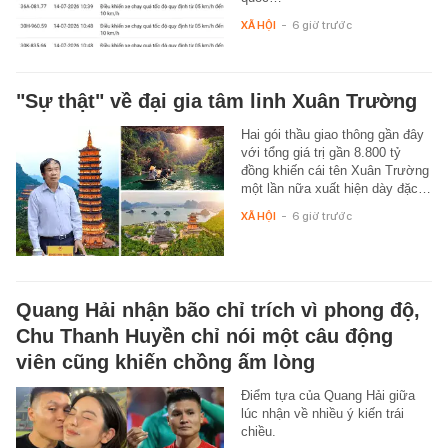
XÃ HỘI
-
6 giờ trước
"Sự thật" về đại gia tâm linh Xuân Trường
Hai gói thầu giao thông gần đây
với tổng giá trị gần 8.800 tỷ
đồng khiến cái tên Xuân Trường
một lần nữa xuất hiện dày đặc…
XÃ HỘI
-
6 giờ trước
Quang Hải nhận bão chỉ trích vì phong độ,
Chu Thanh Huyền chỉ nói một câu động
viên cũng khiến chồng ấm lòng
Điểm tựa của Quang Hải giữa
lúc nhận về nhiều ý kiến trái
chiều.