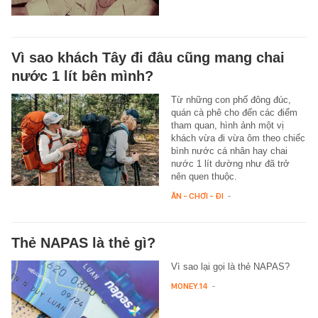
Vì sao khách Tây đi đâu cũng mang chai
nước 1 lít bên mình?
Từ những con phố đông đúc,
quán cà phê cho đến các điểm
tham quan, hình ảnh một vị
khách vừa đi vừa ôm theo chiếc
bình nước cá nhân hay chai
nước 1 lít dường như đã trở
nên quen thuộc.
ĂN - CHƠI - ĐI
-
Thẻ NAPAS là thẻ gì?
Vì sao lại gọi là thẻ NAPAS?
MONEY.14
-