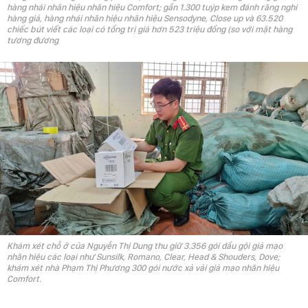
hàng nhái nhãn hiệu nhãn hiệu Comfort; gần 1.300 tuýp kem đánh răng nghi
hàng giả, hàng nhái nhãn hiệu nhãn hiệu Sensodyne, Close up và 63.520
chiếc bút viết các loại có tổng trị giá hơn 523 triệu đồng (so với mặt hàng
tương đương
Khám xét chỗ ở của Nguyễn Thị Dung thu giữ 3.356 gói dầu gội giả mạo
nhãn hiệu các loại như Sunsilk, Romano, Clear, Head & Shouders, Dove;
khám xét nhà Phạm Thị Phương 300 gói nước xả vải giả mạo nhãn hiệu
Comfort.