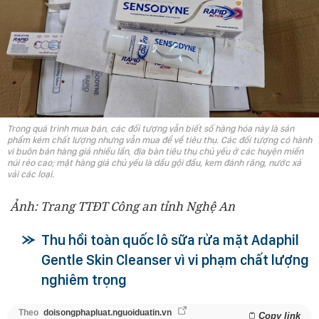
Trong quá trình mua bán, các đối tượng vẫn biết số hàng hóa này là sản
phẩm kém chất lượng nhưng vẫn mua để về tiêu thụ. Các đối tượng có hành
vi buôn bán hàng giả nhiều lần, địa bàn tiêu thụ chủ yếu ở các huyện miền
núi rẻo cao; mặt hàng giả chủ yếu là dầu gội đầu, kem đánh răng, nước xả
vải các loại.
Ảnh: Trang TTĐT Công an tỉnh Nghệ An
Thu hồi toàn quốc lô sữa rửa mặt Adaphil
Gentle Skin Cleanser vì vi phạm chất lượng
nghiêm trọng
Theo
doisongphapluat.nguoiduatin.vn
Copy link