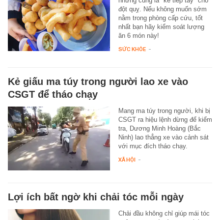
nhưng cũng là "kẻ tiếp tay" cho
đột quỵ. Nếu không muốn sớm
nằm trong phòng cấp cứu, tốt
nhất bạn hãy kiểm soát lượng
ăn 6 món này!
SỨC KHỎE
-
Kẻ giấu ma túy trong người lao xe vào
CSGT để tháo chạy
Mang ma túy trong người, khi bị
CSGT ra hiệu lệnh dừng để kiểm
tra, Dương Minh Hoàng (Bắc
Ninh) lao thẳng xe vào cảnh sát
với mục đích tháo chạy.
XÃ HỘI
-
Lợi ích bất ngờ khi chải tóc mỗi ngày
Chải đầu không chỉ giúp mái tóc