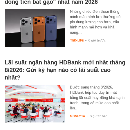
đồng tiền bát gạo" nhất năm 2026
Những chiếc điện thoại thông
minh màn hình lớn thường có
pin dung lượng cao hơn, cấu
hình mạnh mẽ hơn và khả
năng…
TEK-LIFE
-
6 giờ trước
Lãi suất ngân hàng HDBank mới nhất tháng
8/2026: Gửi kỳ hạn nào có lãi suất cao
nhất?
Bước sang tháng 8/2026,
HDBank tiếp tục duy trì mặt
bằng lãi suất huy động khá cạnh
tranh, trong đó mức cao nhất
lên…
MONEY.14
-
6 giờ trước