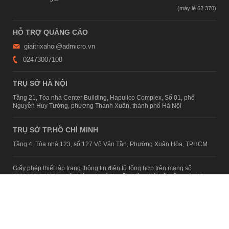
HỖ TRỢ QUẢNG CÁO
giaitrixahoi@admicro.vn
02473007108
TRỤ SỞ HÀ NỘI
Tầng 21, Tòa nhà Center Building, Hapulico Complex, Số 01, phố
Nguyễn Huy Tưởng, phường Thanh Xuân, thành phố Hà Nội
TRỤ SỞ TP.HỒ CHÍ MINH
Tầng 4, Tòa nhà 123, số 127 Võ Văn Tần, Phường Xuân Hòa, TPHCM
Giấy phép thiết lập trang thông tin điện tử tổng hợp trên mạng số
2215/GP-TTĐT do Sở Thông tin và Truyền thông Hà Nội cấp ngày 10
tháng 4 năm 2019
© Copyright 2007 - 2026 – Công ty Cổ phần VCCorp