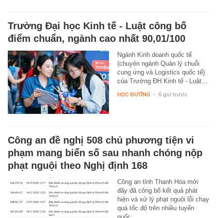
Trường Đại học Kinh tế - Luật công bố
điểm chuẩn, ngành cao nhất 90,01/100
Ngành Kinh doanh quốc tế
(chuyên ngành Quản lý chuỗi
cung ứng và Logistics quốc tế)
của Trường ĐH Kinh tế - Luật…
HỌC ĐƯỜNG
-
6 giờ trước
Công an đề nghị 508 chủ phương tiện vi
phạm mang biển số sau nhanh chóng nộp
phạt nguội theo Nghị định 168
Công an tỉnh Thanh Hóa mới
đây đã công bố kết quả phát
hiện và xử lý phạt nguội lỗi chạy
quá tốc độ trên nhiều tuyến
quốc…