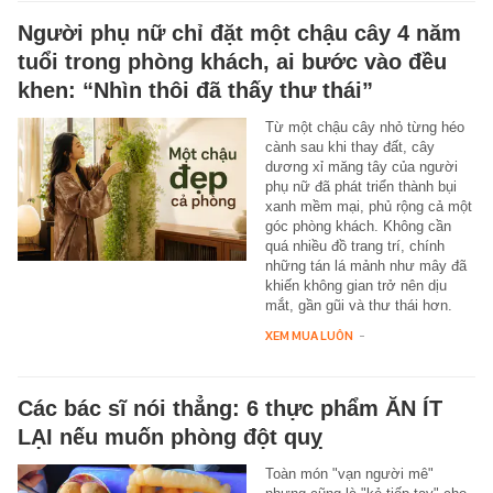
Người phụ nữ chỉ đặt một chậu cây 4 năm
tuổi trong phòng khách, ai bước vào đều
khen: “Nhìn thôi đã thấy thư thái”
Từ một chậu cây nhỏ từng héo
cành sau khi thay đất, cây
dương xỉ măng tây của người
phụ nữ đã phát triển thành bụi
xanh mềm mại, phủ rộng cả một
góc phòng khách. Không cần
quá nhiều đồ trang trí, chính
những tán lá mảnh như mây đã
khiến không gian trở nên dịu
mắt, gần gũi và thư thái hơn.
XEM MUA LUÔN
-
Các bác sĩ nói thẳng: 6 thực phẩm ĂN ÍT
LẠI nếu muốn phòng đột quỵ
Toàn món "vạn người mê"