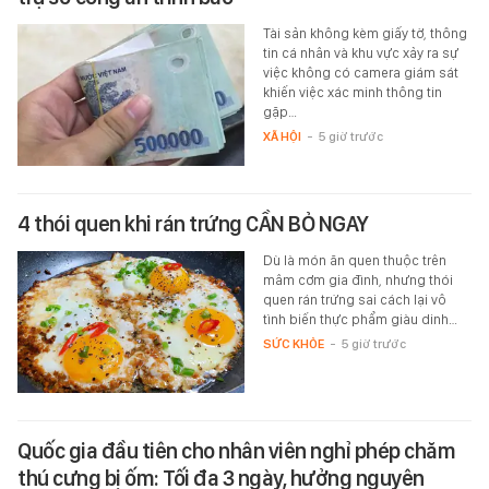
Tài sản không kèm giấy tờ, thông
tin cá nhân và khu vực xảy ra sự
việc không có camera giám sát
khiến việc xác minh thông tin
gặp…
XÃ HỘI
-
5 giờ trước
4 thói quen khi rán trứng CẦN BỎ NGAY
Dù là món ăn quen thuộc trên
mâm cơm gia đình, nhưng thói
quen rán trứng sai cách lại vô
tình biến thực phẩm giàu dinh…
SỨC KHỎE
-
5 giờ trước
Quốc gia đầu tiên cho nhân viên nghỉ phép chăm
thú cưng bị ốm: Tối đa 3 ngày, hưởng nguyên