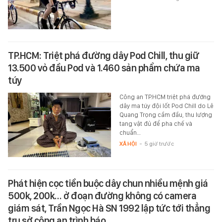
TP.HCM: Triệt phá đường dây Pod Chill, thu giữ
13.500 vỏ đầu Pod và 1.460 sản phẩm chứa ma
túy
Công an TP.HCM triệt phá đường
dây ma túy đội lốt Pod Chill do Lê
Quang Trọng cầm đầu, thu lượng
tang vật đủ để pha chế và
chuẩn…
XÃ HỘI
-
5 giờ trước
Phát hiện cọc tiền buộc dây chun nhiều mệnh giá
500k, 200k… ở đoạn đường không có camera
giám sát, Trần Ngọc Hà SN 1992 lập tức tới thẳng
trụ sở công an trình báo