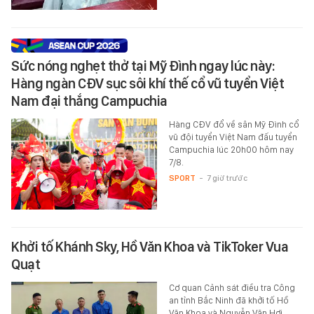
Sức nóng nghẹt thở tại Mỹ Đình ngay lúc này:
Hàng ngàn CĐV sục sôi khí thế cổ vũ tuyển Việt
Nam đại thắng Campuchia
Hàng CĐV đổ về sân Mỹ Đình cổ
vũ đội tuyển Việt Nam đấu tuyển
Campuchia lúc 20h00 hôm nay
7/8.
SPORT
-
7 giờ trước
Khởi tố Khánh Sky, Hồ Văn Khoa và TikToker Vua
Quạt
Cơ quan Cảnh sát điều tra Công
an tỉnh Bắc Ninh đã khởi tố Hồ
Văn Khoa và Nguyễn Văn Hợi