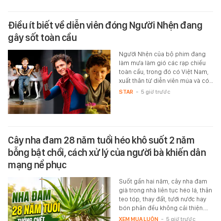
Điều ít biết về diễn viên đóng Người Nhện đang
gây sốt toàn cầu
Người Nhện của bộ phim đang
làm mưa làm gió các rạp chiếu
toàn cầu, trong đó có Việt Nam,
xuất thân từ diễn viên múa và có…
STAR
-
5 giờ trước
Cây nha đam 28 năm tuổi héo khô suốt 2 năm
bỗng bật chồi, cách xử lý của người bà khiến dân
mạng nể phục
Suốt gần hai năm, cây nha đam
già trong nhà liên tục héo lá, thân
teo tóp, thay đất, tưới nước hay
bón phân đều không cải thiện.…
XEM MUA LUÔN
-
5 giờ trước