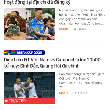
hoạt động tại địa chỉ đã đăng ký
Ngoài hoạt động trên mạng xã
hội, làm từ thiện, Huấn Hoa Hồng
còn góp vốn thành lập nhiều
doanh nghiệp hoạt động trong…
XÃ HỘI
-
6 giờ trước
Diễn biến ĐT Việt Nam vs Campuchia lúc 20h00
tối nay: Đình Bắc, Quang Hải đá chính
Cập nhật thông tin trận đấu giữa
đội tuyển Việt Nam và
Campuchia lúc 20h00 tối ngày
7/8.
SPORT
-
6 giờ trước
TRỰC TIẾP