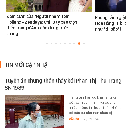
Đám cưới của "Người nhện" Tom
Khung cảnh giật
Holland - Zendaya: Chi 18 tỷ bao trọn
Hoa Hồng: TikTok
điền trang ở Anh, còn dùng trực
như "đi bão"!
thăng…
TIN MỚI CẬP NHẬT
Tuyên án chung thân thầy bói Phan Thị Thu Trang
SN 1989
Trang tự nhận có khả năng xem
bói, xem vận mệnh và đưa ra
nhiều thông tin hoàn toàn không
có căn cứ như nạn nhân bị…
XÃ HỘI
-
7 giờ trước