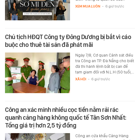
XEM MUA LUÔN
-
6 giờ trước
Chủ tịch HĐQT Công ty Đông Dương bị bắt vì cáo
buộc cho thuê tài sản đã phát mãi
Ngày 7/8, Cơ quan Cảnh sát điều
tra Công an TP. Đà Nẵng cho biết
đã thi hành lệnh bắt bị can để
tạm giam đối với N.L.H (50 tuổi,…
XÃ HỘI
-
6 giờ trước
Công an xác minh nhiều cọc tiền nằm rải rác
quanh cảng hàng không quốc tế Tân Sơn Nhất:
Tổng giá trị hơn 2,5 tỷ đồng
Công an cửa khẩu Cảng Hàng