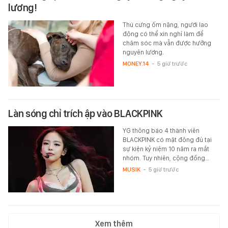
lương!
Thú cưng ốm nặng, người lao
động có thể xin nghỉ làm để
chăm sóc mà vẫn được hưởng
nguyên lương.
MONEY.14
-
5 giờ trước
Làn sóng chỉ trích ập vào BLACKPINK
YG thông báo 4 thành viên
BLACKPINK có mặt đông đủ tại
sự kiện kỷ niệm 10 năm ra mắt
nhóm. Tuy nhiên, cộng đồng…
MUSIK
-
5 giờ trước
Xem thêm