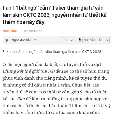
Fan T1 bất ngờ "cấm" Faker tham gia tư vấn
làm skin CKTG 2023, nguyên nhân từ thiết kế
thảm họa này đây
NAM MINH
3 năm trước
Nghe đọc bài
2:13
Faker bị các fan ngăn cản việc tham gia làm skin CKTG 2023.
Có lẽ mọi người đều đã biết, các tuyển thủ vô địch
Chung kết thế giới (CKTG)
đều sẽ có thể sở hữu trang
phục vinh danh cho riêng mình, kể cả tuyển thủ dự
bị nhưng có thi đấu ít nhất 1 trận. Chưa hết, các
tuyển thủ sẽ còn có cơ hội tư vấn, góp ý cho tổ thiết
kế của
Riot
để làm ra những trang phục phù hợp với
tính cách, sở thích của bản thân. Thậm chí, có là lấy ý
tưởng hay cảm hứng từ các tựa game khác cũng