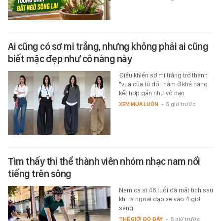
Ai cũng có sơ mi trắng, nhưng không phải ai cũng
biết mặc đẹp như cô nàng này
Điều khiến sơ mi trắng trở thành
"vua của tủ đồ" nằm ở khả năng
kết hợp gần như vô hạn.
XEM MUA LUÔN
-
5 giờ trước
Tìm thấy thi thể thành viên nhóm nhạc nam nổi
tiếng trên sông
Nam ca sĩ 46 tuổi đã mất tích sau
khi ra ngoài đạp xe vào 4 giờ
sáng.
THẾ GIỚI ĐÓ ĐÂY
-
5 giờ trước