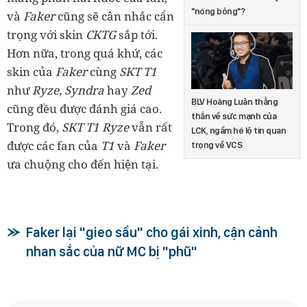
"nóng bỏng"?
và
Faker
cũng sẽ cân nhắc cẩn
trọng với skin
CKTG
sắp tới.
Hơn nữa, trong quá khứ, các
skin của
Faker
cùng
SKT T1
như
Ryze, Syndra
hay
Zed
BLV Hoàng Luân thẳng
cũng đều được đánh giá cao.
thắn về sức mạnh của
Trong đó,
SKT T1 Ryze
vẫn rất
LCK, ngầm hé lộ tin quan
được các fan của
T1
và
Faker
trọng về VCS
ưa chuộng cho đến hiện tại.
Faker lại "gieo sầu" cho gái xinh, cận cảnh
nhan sắc của nữ MC bị "phũ"