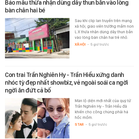
Bảo mẫu thừa nhận dùng dây thun bắn vào lòng
bàn chân hai bé
Sau khi clip lan truyền trên mạng
xã hội, giáo viên trường mầm non
L.X thừa nhận dùng dây thun bắn
vào lòng bàn chân hai trẻ nhỏ.
XÃ HỘI
-
5 giờ trước
Con trai Trần Nghiên Hy - Trần Hiểu xứng danh
nhóc tỳ đẹp nhất showbiz, vẻ ngoài soái ca ngời
ngời ăn đứt cả bố
Màn lộ diện mới nhất của quý tử
Trần Nghiên Hy - Trần Hiểu đã
khiến cho công chúng phải há
hốc mồm.
STAR
-
5 giờ trước