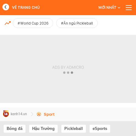
VỀ TRANG CHỦ
MỚI NHẤT
MỚI NHẤT
#World Cup 2026
#Ăn ngủ Pickleball
Xem thêm
Sport
Bóng đá
Hậu Trường
Pickleball
eSports