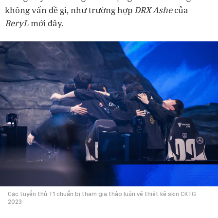
không vấn đề gì, như trường hợp
DRX Ashe
của
BeryL
mới đây.
Các tuyển thủ T1 chuẩn bị tham gia thảo luận về thiết kế skin CKTG
2023