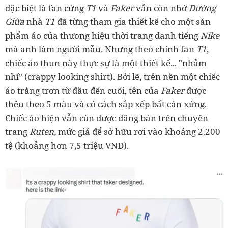
đặc biệt là fan cứng
T1
và
Faker
vẫn còn nhớ
Đường
Giữa
nhà
T1
đã từng tham gia thiết kế cho một sản
phẩm áo của thương hiệu thời trang danh tiếng
Nike
mà anh làm người mẫu. Nhưng theo chính fan
T1
,
chiếc áo thun này thực sự là một thiết kế... "nhảm
nhí" (crappy looking shirt). Bởi lẽ, trên nền một chiếc
áo trắng trơn từ đầu đến cuối, tên của
Faker
được
thêu theo 5 màu và có cách sắp xếp bất cân xứng.
Chiếc áo hiện vẫn còn được đăng bán trên chuyên
trang
Ruten,
mức giá để sở hữu rơi vào khoảng 2.200
tệ (khoảng hơn 7,5 triệu VND).