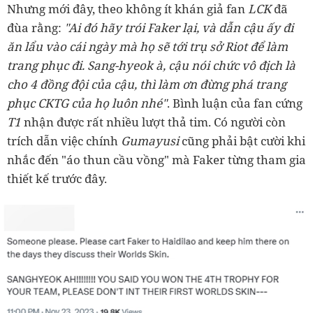
Nhưng mới đây, theo không ít khán giả fan
LCK
đã
đùa rằng:
"Ai đó hãy trói Faker lại, và dẫn cậu ấy đi
ăn lẩu vào cái ngày mà họ sẽ tới trụ sở Riot để làm
trang phục đi. Sang-hyeok à, cậu nói chức vô địch là
cho 4 đồng đội của cậu, thì làm ơn đừng phá trang
phục CKTG của họ luôn nhé"
. Bình luận của fan cứng
T1
nhận được rất nhiều lượt thả tim. Có người còn
trích dẫn việc chính
Gumayusi
cũng phải bật cười khi
nhắc đến "áo thun cầu vồng" mà Faker từng tham gia
thiết kế trước đây.