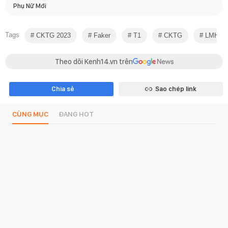
Phụ Nữ Mới
Tags
CKTG 2023
Faker
T1
CKTG
LMHT
Theo dõi Kenh14.vn trên
Chia sẻ
Sao chép link
CÙNG MỤC
ĐANG HOT