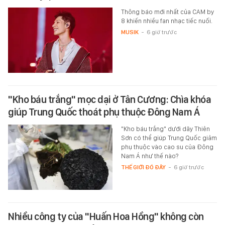
Thông báo mới nhất của CAM by
8 khiến nhiều fan nhạc tiếc nuối.
MUSIK
-
6 giờ trước
"Kho báu trắng" mọc dại ở Tân Cương: Chìa khóa
giúp Trung Quốc thoát phụ thuộc Đông Nam Á
"Kho báu trắng" dưới dãy Thiên
Sơn có thể giúp Trung Quốc giảm
phụ thuộc vào cao su của Đông
Nam Á như thế nào?
THẾ GIỚI ĐÓ ĐÂY
-
6 giờ trước
Nhiều công ty của "Huấn Hoa Hồng" không còn