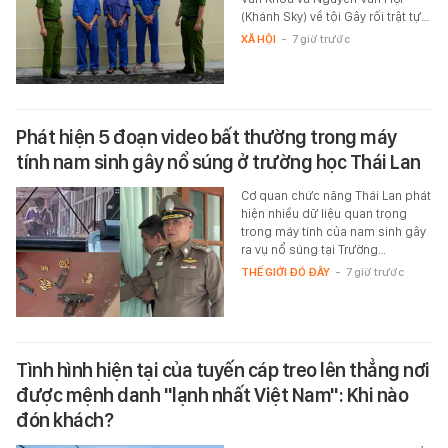
(Khánh Sky) về tội Gây rối trật tự…
XÃ HỘI
-
7 giờ trước
Phát hiện 5 đoạn video bất thường trong máy
tính nam sinh gây nổ súng ở trường học Thái Lan
Cơ quan chức năng Thái Lan phát
hiện nhiều dữ liệu quan trọng
trong máy tính của nam sinh gây
ra vụ nổ súng tại Trường…
THẾ GIỚI ĐÓ ĐÂY
-
7 giờ trước
Tình hình hiện tại của tuyến cáp treo lên thẳng nơi
được mệnh danh "lạnh nhất Việt Nam": Khi nào
đón khách?