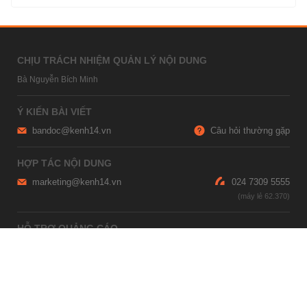
CHỊU TRÁCH NHIỆM QUẢN LÝ NỘI DUNG
Bà Nguyễn Bích Minh
Ý KIẾN BÀI VIẾT
bandoc@kenh14.vn
Câu hỏi thường gặp
HỢP TÁC NỘI DUNG
marketing@kenh14.vn
024 7309 5555
HỖ TRỢ QUẢNG CÁO
giaitrixahoi@admicro.vn
02473007108
TRỤ SỞ HÀ NỘI