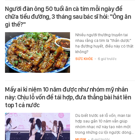
Người đàn ông 50 tuổi ăn cà tím mỗi ngày để
chữa tiểu đường, 3 tháng sau bác sĩ hỏi: "Ông ăn
gì thế?"
Nhiều người thường truyền tai
nhau rằng cà tím là "thần dược"
hạ đường huyết, điều này có thật
không?
SỨC KHỎE
-
6 giờ trước
Mấy ai kỉ niệm 10 năm được như nhóm mỹ nhân
này: Chịu lỗ vốn để tái hợp, đưa thẳng bài hát lên
top 1 cả nước
Dù biết trước sẽ lỗ vốn, màn tái
hợp sau gần 10 năm vẫn giúp
nhóm nhạc nữ này tạo nên một
trong những cú lội ngược dòng…
MUSIK
-
6 giờ trước