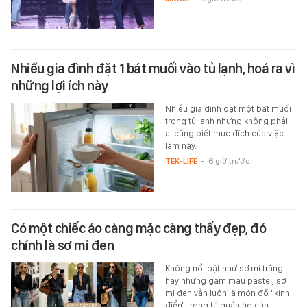
Nhiều gia đình đặt 1 bát muối vào tủ lạnh, hoá ra vì
những lợi ích này
Nhiều gia đình đặt một bát muối
trong tủ lạnh nhưng không phải
ai cũng biết mục đích của việc
làm này.
TEK-LIFE
-
6 giờ trước
Có một chiếc áo càng mặc càng thấy đẹp, đó
chính là sơ mi đen
Không nổi bật như sơ mi trắng
hay những gam màu pastel, sơ
mi đen vẫn luôn là món đồ "kinh
điển" trong tủ quần áo của…