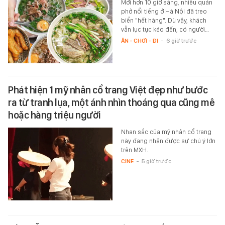
Mới hơn 10 giờ sáng, nhiều quán
phở nổi tiếng ở Hà Nội đã treo
biển "hết hàng". Dù vậy, khách
vẫn lục tục kéo đến, có người…
ĂN - CHƠI - ĐI
-
6 giờ trước
Phát hiện 1 mỹ nhân cổ trang Việt đẹp như bước
ra từ tranh lụa, một ánh nhìn thoáng qua cũng mê
hoặc hàng triệu người
Nhan sắc của mỹ nhân cổ trang
này đang nhận được sự chú ý lớn
trên MXH.
CINE
-
5 giờ trước