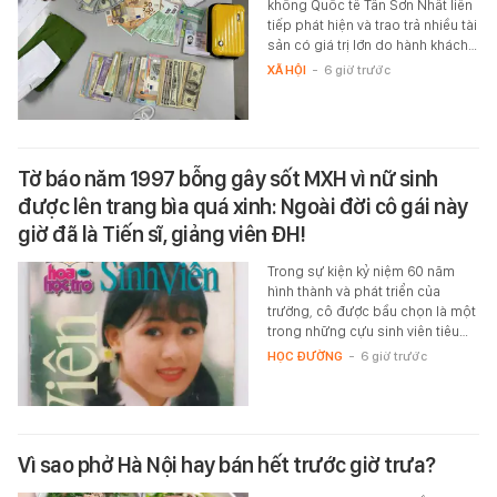
không Quốc tế Tân Sơn Nhất liên
tiếp phát hiện và trao trả nhiều tài
sản có giá trị lớn do hành khách…
XÃ HỘI
-
6 giờ trước
Tờ báo năm 1997 bỗng gây sốt MXH vì nữ sinh
được lên trang bìa quá xinh: Ngoài đời cô gái này
giờ đã là Tiến sĩ, giảng viên ĐH!
Trong sự kiện kỷ niệm 60 năm
hình thành và phát triển của
trường, cô được bầu chọn là một
trong những cựu sinh viên tiêu…
HỌC ĐƯỜNG
-
6 giờ trước
Vì sao phở Hà Nội hay bán hết trước giờ trưa?