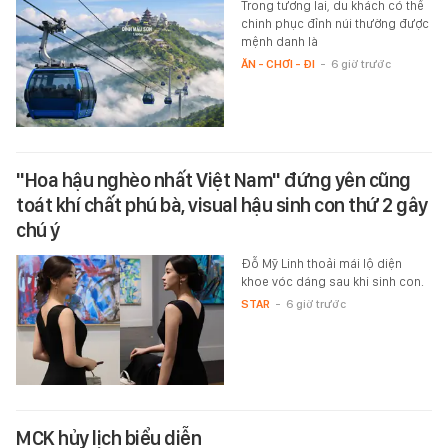
Trong tương lai, du khách có thể
chinh phục đỉnh núi thường được
mệnh danh là
ĂN - CHƠI - ĐI
-
6 giờ trước
"Hoa hậu nghèo nhất Việt Nam" đứng yên cũng
toát khí chất phú bà, visual hậu sinh con thứ 2 gây
chú ý
Đỗ Mỹ Linh thoải mái lộ diện
khoe vóc dáng sau khi sinh con.
STAR
-
6 giờ trước
MCK hủy lịch biểu diễn