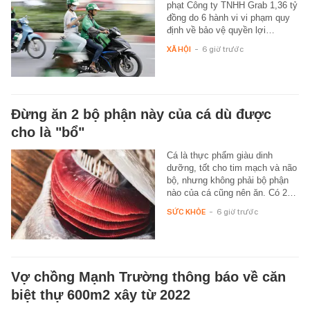
phạt Công ty TNHH Grab 1,36 tỷ
đồng do 6 hành vi vi phạm quy
định về bảo vệ quyền lợi…
XÃ HỘI
-
6 giờ trước
Đừng ăn 2 bộ phận này của cá dù được
cho là "bổ"
Cá là thực phẩm giàu dinh
dưỡng, tốt cho tim mạch và não
bộ, nhưng không phải bộ phận
nào của cá cũng nên ăn. Có 2…
SỨC KHỎE
-
6 giờ trước
Vợ chồng Mạnh Trường thông báo về căn
biệt thự 600m2 xây từ 2022