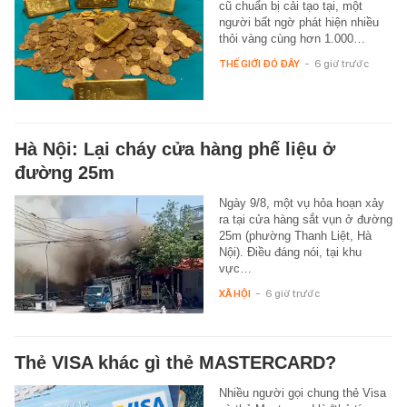
cũ chuẩn bị cải tạo tại, một
người bất ngờ phát hiện nhiều
thỏi vàng cùng hơn 1.000…
THẾ GIỚI ĐÓ ĐÂY
-
6 giờ trước
Hà Nội: Lại cháy cửa hàng phế liệu ở
đường 25m
Ngày 9/8, một vụ hỏa hoạn xảy
ra tại cửa hàng sắt vụn ở đường
25m (phường Thanh Liệt, Hà
Nội). Điều đáng nói, tại khu
vực…
XÃ HỘI
-
6 giờ trước
Thẻ VISA khác gì thẻ MASTERCARD?
Nhiều người gọi chung thẻ Visa