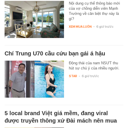
Nội dung cụ thể thông báo mới
của vợ chồng diễn viên Mạnh
Trường về căn biệt thự này là
gì?
XEM MUA LUÔN
-
6 giờ trước
Chí Trung U70 cầu cứu bạn gái á hậu
Động thái của nam NSƯT thu
hút sự chú ý của nhiều người.
STAR
-
6 giờ trước
5 local brand Việt giá mềm, đang viral
được truyền thông xứ Đài mách nên mua