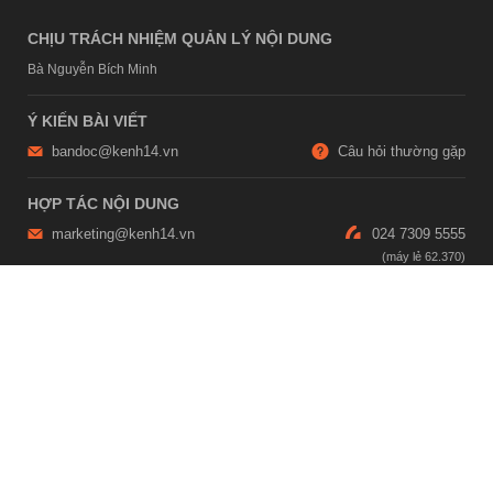
CHỊU TRÁCH NHIỆM QUẢN LÝ NỘI DUNG
Bà Nguyễn Bích Minh
Ý KIẾN BÀI VIẾT
bandoc@kenh14.vn
Câu hỏi thường gặp
HỢP TÁC NỘI DUNG
marketing@kenh14.vn
024 7309 5555
HỖ TRỢ QUẢNG CÁO
giaitrixahoi@admicro.vn
02473007108
TRỤ SỞ HÀ NỘI
Tầng 21, Tòa nhà Center Building, Hapulico Complex, Số 01, phố
Nguyễn Huy Tưởng, phường Thanh Xuân, thành phố Hà Nội