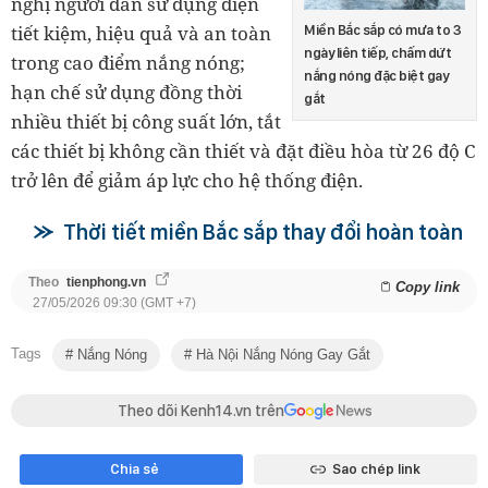
nghị người dân sử dụng điện
tiết kiệm, hiệu quả và an toàn
Miền Bắc sắp có mưa to 3
ngày liên tiếp, chấm dứt
trong cao điểm nắng nóng;
nắng nóng đặc biệt gay
hạn chế sử dụng đồng thời
gắt
nhiều thiết bị công suất lớn, tắt
các thiết bị không cần thiết và đặt điều hòa từ 26 độ C
trở lên để giảm áp lực cho hệ thống điện.
Thời tiết miền Bắc sắp thay đổi hoàn toàn
Theo
tienphong.vn
Copy link
27/05/2026 09:30 (GMT +7)
Tags
Nắng Nóng
Hà Nội Nắng Nóng Gay Gắt
Theo dõi Kenh14.vn trên
Chia sẻ
Sao chép link