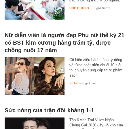
các phương thức ở 38 ngành…
HỌC ĐƯỜNG
-
5 giờ trước
Nữ diễn viên là người đẹp Phụ nữ thế kỷ 21
có BST kim cương hàng trăm tỷ, được
chồng nuôi 17 năm
Cô hiện điều hành công ty riêng
và từng phát triển chuỗi 10 siêu
thị chuyên cung cấp thực phẩm
sạch.
STAR
-
5 giờ trước
Sức nóng của trận đối kháng 1-1
Tập 6 Anh Trai Vượt Ngàn
Chông Gai 2026 đẩy độ khó của