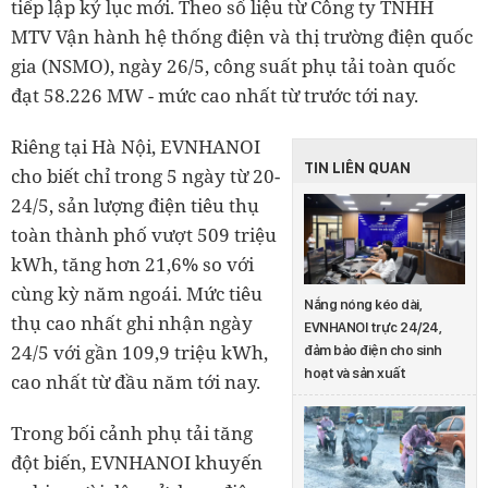
tiếp lập kỷ lục mới. Theo số liệu từ Công ty TNHH
MTV Vận hành hệ thống điện và thị trường điện quốc
gia (NSMO), ngày 26/5, công suất phụ tải toàn quốc
đạt 58.226 MW - mức cao nhất từ trước tới nay.
Riêng tại Hà Nội, EVNHANOI
TIN LIÊN QUAN
cho biết chỉ trong 5 ngày từ 20-
24/5, sản lượng điện tiêu thụ
toàn thành phố vượt 509 triệu
kWh, tăng hơn 21,6% so với
cùng kỳ năm ngoái. Mức tiêu
Nắng nóng kéo dài,
thụ cao nhất ghi nhận ngày
EVNHANOI trực 24/24,
24/5 với gần 109,9 triệu kWh,
đảm bảo điện cho sinh
hoạt và sản xuất
cao nhất từ đầu năm tới nay.
Trong bối cảnh phụ tải tăng
đột biến, EVNHANOI khuyến