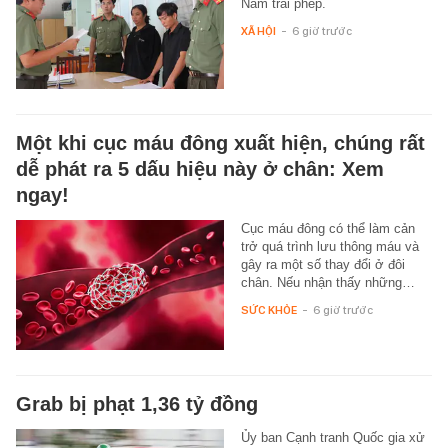
Nam trái phép.
XÃ HỘI
-
6 giờ trước
Một khi cục máu đông xuất hiện, chúng rất
dễ phát ra 5 dấu hiệu này ở chân: Xem
ngay!
Cục máu đông có thể làm cản
trở quá trình lưu thông máu và
gây ra một số thay đổi ở đôi
chân. Nếu nhận thấy những…
SỨC KHỎE
-
6 giờ trước
Grab bị phạt 1,36 tỷ đồng
Ủy ban Cạnh tranh Quốc gia xử