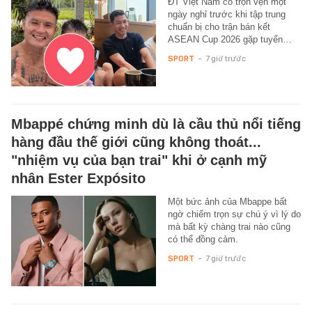
ĐT Việt Nam có trọn vẹn một
ngày nghỉ trước khi tập trung
chuẩn bị cho trận bán kết
ASEAN Cup 2026 gặp tuyển…
SPORT
-
7 giờ trước
Mbappé chứng minh dù là cầu thủ nổi tiếng
hàng đầu thế giới cũng không thoát...
"nhiệm vụ của bạn trai" khi ở cạnh mỹ
nhân Ester Expósito
Một bức ảnh của Mbappe bất
ngờ chiếm trọn sự chú ý vì lý do
mà bất kỳ chàng trai nào cũng
có thể đồng cảm.
SPORT
-
7 giờ trước