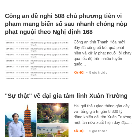
Công an đề nghị 508 chủ phương tiện vi
phạm mang biển số sau nhanh chóng nộp
phạt nguội theo Nghị định 168
Công an tỉnh Thanh Hóa mới
đây đã công bố kết quả phát
hiện và xử lý phạt nguội lỗi chạy
quá tốc độ trên nhiều tuyến
quốc…
XÃ HỘI
-
5 giờ trước
"Sự thật" về đại gia tâm linh Xuân Trường
Hai gói thầu giao thông gần đây
với tổng giá trị gần 8.800 tỷ
đồng khiến cái tên Xuân Trường
một lần nữa xuất hiện dày đặc…
XÃ HỘI
-
5 giờ trước