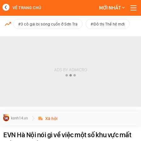
MỚI NHẤT
VỀ TRANG CHỦ
MỚI NHẤT
#3 cô gái bị sóng cuốn ở Sơn Trà
#Đô thị Thế hệ mới
Xem thêm
Xã hội
EVN Hà Nội nói gì về việc một số khu vực mất