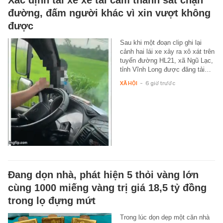
Xác định tài xế xe tải cầm thanh sắt chặn
đường, đấm người khác vì xin vượt không
được
Sau khi một đoạn clip ghi lại
cảnh hai lái xe xảy ra xô xát trên
tuyến đường HL21, xã Ngũ Lạc,
tỉnh Vĩnh Long được đăng tải…
XÃ HỘI
-
6 giờ trước
Đang dọn nhà, phát hiện 5 thỏi vàng lớn
cùng 1000 miếng vàng trị giá 18,5 tỷ đồng
trong lọ đựng mứt
Trong lúc dọn dẹp một căn nhà