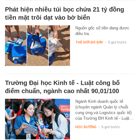
Phát hiện nhiều túi bọc chứa 21 tỷ đồng
tiền mặt trôi dạt vào bờ biển
Nguồn gốc số tiền đang được
điều tra.
THẾ GIỚI ĐÓ ĐÂY
-
5 giờ trước
Trường Đại học Kinh tế - Luật công bố
điểm chuẩn, ngành cao nhất 90,01/100
Ngành Kinh doanh quốc tế
(chuyên ngành Quản lý chuỗi
cung ứng và Logistics quốc tế)
của Trường ĐH Kinh tế - Luật…
HỌC ĐƯỜNG
-
5 giờ trước