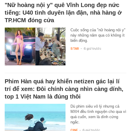
"Nữ hoàng nội y" quê Vĩnh Long đẹp nức
tiếng: U40 tình duyên lận đận, nhà hàng ở
TP.HCM đóng cửa
Cuộc sống của "nữ hoàng nội y"
này những năm qua có không ít
biến động.
STAR
-
6 giờ trước
Phim Hàn quá hay khiến netizen gác lại lí
trí để xem: Đôi chính càng nhìn càng dính,
top 1 Việt Nam là đúng thôi
Dù phim siêu vô lý nhưng cả
MXH đều tình nguyện cho qua vì
quá cuốn, xem là dính cứng
ngắc.
CINE
-
6 giờ trước