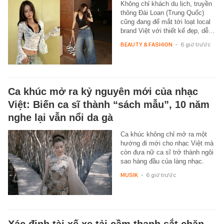
Không chỉ khách du lịch, truyền
thông Đài Loan (Trung Quốc)
cũng đang để mắt tới loạt local
brand Việt với thiết kế đẹp, dễ…
BEAUTY & FASHION
-
6 giờ trước
Ca khúc mở ra kỷ nguyên mới của nhạc
Việt: Biến ca sĩ thành “sách mẫu”, 10 năm
nghe lại vẫn nổi da gà
Ca khúc không chỉ mở ra một
hướng đi mới cho nhạc Việt mà
còn đưa nữ ca sĩ trở thành ngôi
sao hàng đầu của làng nhạc.
MUSIK
-
6 giờ trước