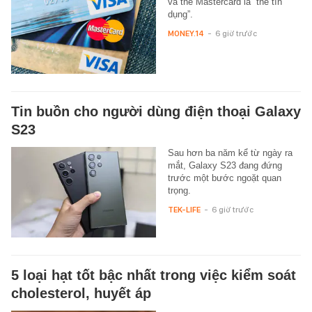
và thẻ Mastercard là “thẻ tín
dụng”.
MONEY.14
-
6 giờ trước
Tin buồn cho người dùng điện thoại Galaxy
S23
Sau hơn ba năm kể từ ngày ra
mắt, Galaxy S23 đang đứng
trước một bước ngoặt quan
trọng.
TEK-LIFE
-
6 giờ trước
5 loại hạt tốt bậc nhất trong việc kiểm soát
cholesterol, huyết áp