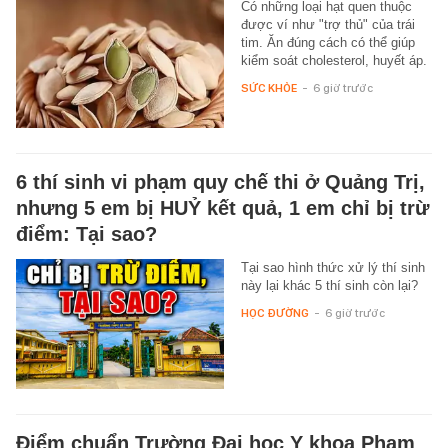
Có những loại hạt quen thuộc
được ví như "trợ thủ" của trái
tim. Ăn đúng cách có thể giúp
kiểm soát cholesterol, huyết áp.
SỨC KHỎE
-
6 giờ trước
6 thí sinh vi phạm quy chế thi ở Quảng Trị,
nhưng 5 em bị HUỶ kết quả, 1 em chỉ bị trừ
điểm: Tại sao?
Tại sao hình thức xử lý thí sinh
này lại khác 5 thí sinh còn lại?
HỌC ĐƯỜNG
-
6 giờ trước
Điểm chuẩn Trường Đại học Y khoa Phạm