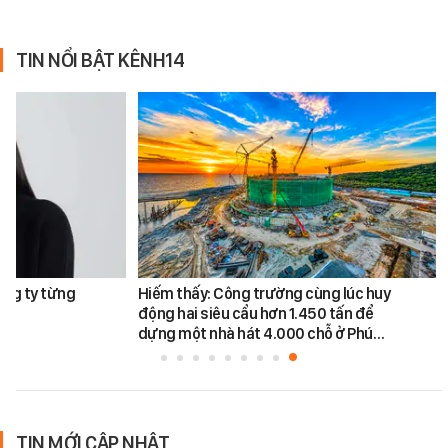
TIN NỔI BẬT KÊNH14
ông ty từng
Hiếm thấy: Công trường cùng lúc huy
động hai siêu cẩu hơn 1.450 tấn để
dựng một nhà hát 4.000 chỗ ở Phú…
TIN MỚI CẬP NHẬT