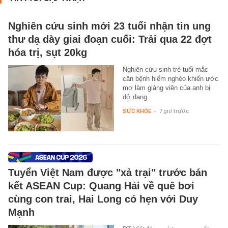
Nghiên cứu sinh mới 23 tuổi nhận tin ung
thư dạ dày giai đoạn cuối: Trải qua 22 đợt
hóa trị, sụt 20kg
Nghiên cứu sinh trẻ tuổi mắc
căn bệnh hiểm nghèo khiến ước
mơ làm giảng viên của anh bị
dở dang.
SỨC KHỎE
-
7 giờ trước
Tuyển Việt Nam được "xả trại" trước bán
kết ASEAN Cup: Quang Hải về quê bơi
cùng con trai, Hai Long có hẹn với Duy
Mạnh