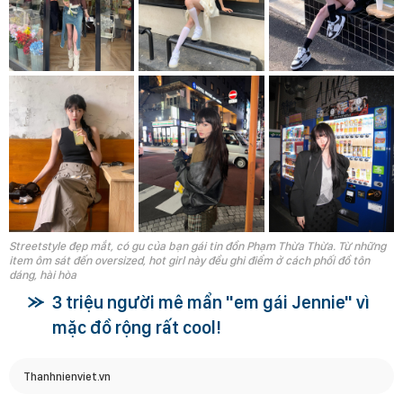
Streetstyle đẹp mắt, có gu của bạn gái tin đồn Phạm Thừa Thừa. Từ những
item ôm sát đến oversized, hot girl này đều ghi điểm ở cách phối đồ tôn
dáng, hài hòa
3 triệu người mê mẩn "em gái Jennie" vì
mặc đồ rộng rất cool!
Thanhnienviet.vn