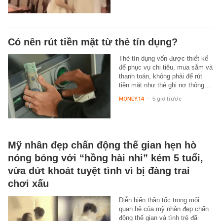
Có nên rút tiền mặt từ thẻ tín dụng?
Thẻ tín dụng vốn được thiết kế
để phục vụ chi tiêu, mua sắm và
thanh toán, không phải để rút
tiền mặt như thẻ ghi nợ thông…
MONEY.14
-
5 giờ trước
Mỹ nhân đẹp chấn động thế gian hẹn hò
nóng bỏng với “hồng hài nhi” kém 5 tuổi,
vừa dứt khoát tuyệt tình vì bị đàng trai
chơi xấu
Diễn biến thần tốc trong mối
quan hệ của mỹ nhân đẹp chấn
động thế gian và tình trẻ đã