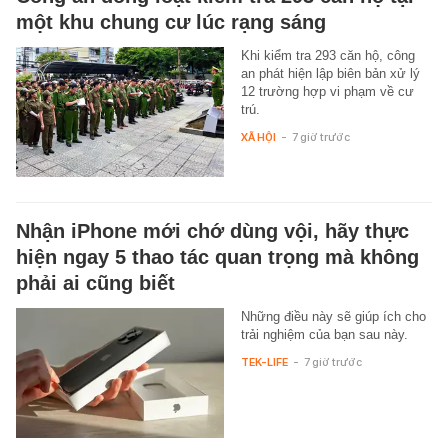
một khu chung cư lúc rạng sáng
Khi kiểm tra 293 căn hộ, công
an phát hiện lập biên bản xử lý
12 trường hợp vi phạm về cư
trú.
XÃ HỘI
-
7 giờ trước
Nhận iPhone mới chớ dùng vội, hãy thực
hiện ngay 5 thao tác quan trọng mà không
phải ai cũng biết
Những điều này sẽ giúp ích cho
trải nghiệm của bạn sau này.
TEK-LIFE
-
7 giờ trước