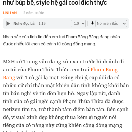
như búp bê, style hệ gái cool đích thực
LINH AN
2 năm trước
Nghe đọc bài
1:19
Nhan sắc của tình tin đồn em trai Phạm Băng Băng đang nhận
được nhiều lời khen có cánh từ cộng đồng mạng.
MXH xứ Trung vẫn đang xôn xao trước hình ảnh đi
ăn tối của Phạm Thừa Thừa - em trai
Phạm Băng
Băng
với 1 cô gái lạ mặt. Đáng chú ý, cặp đôi đã có
nhiều cử chỉ thân mật khiến dân tình không khỏi bán
tín bán nghi về tin đồn hẹn hò. Ngay lập tức, danh
tính của cô gái ngồi cạnh Phạm Thừa Thừa đã được
netizen tìm ra, trở thành tâm điểm bàn tán. Bên cạnh
đó, visual xinh đẹp không thua kém gì người nổi
tiếng của cô nàng này cũng khiến cộng đồng mạng