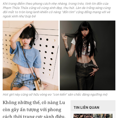
Khi trang điểm theo phong cách nhẹ nhàng, trong trẻo, tình tin đồn của
Phạm Thừa Thừa cũng vô cùng xinh đẹp, thu hút. Làn da trắng sáng cùng
đôi mắt to tròn long lanh khiến cô nàng "đốn tim" cộng đồng mạng với vẻ
ngoài xinh như búp bê
Hot girl này cũng sở hữu vòng eo "con kiến" săn chắc đáng ngưỡng mộ
Không những thế, cô nàng Lu
TIN LIÊN QUAN
còn gây ấn tượng với phong
cách thời trang cực sành điệu,