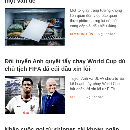
một vấn đề
Một tờ giấy trắng tưởng không
liên quan đến việc bảo quản
thực phẩm nhưng lại có thể
cung cấp vài dấu hiệu đáng…
XEM MUA LUÔN
-
6 giờ trước
Đội tuyển Anh quyết tẩy chay World Cup dù
chủ tịch FIFA đã cúi đầu xin lỗi
Tuyển Anh và UEFA chưa từ bỏ
kế hoạch tẩy chay World Cup
bất chấp lời xin lỗi từ FIFA.
SPORT
-
6 giờ trước
Nhận cuộc gọi từ shipper, tài khoản ngân