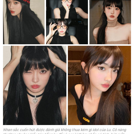
Nhan sắc cuốn hút được đánh giá không thua kém gì idol của Lu. Cô nàng