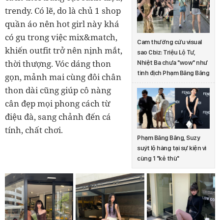
trendy. Có lẽ, do là chủ 1 shop
quần áo nên hot girl này khá
có gu trong việc mix&match,
Cam thường cứu visual
khiến outfit trở nên nịnh mắt,
sao Cbiz: Triệu Lộ Tư,
thời thượng. Vóc dáng thon
Nhiệt Ba chưa "wow" như
tình địch Phạm Băng Băng
gọn, mảnh mai cùng đôi chân
thon dài cũng giúp cô nàng
cân đẹp mọi phong cách từ
điệu đà, sang chảnh đến cá
tính, chất chơi.
Phạm Băng Băng, Suzy
suýt lộ hàng tại sự kiện vì
cùng 1 "kẻ thù"