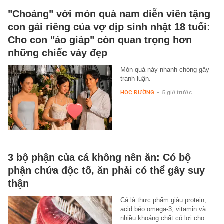
"Choáng" với món quà nam diễn viên tặng
con gái riêng của vợ dịp sinh nhật 18 tuổi:
Cho con "áo giáp" còn quan trọng hơn
những chiếc váy đẹp
Món quà này nhanh chóng gây
tranh luận.
HỌC ĐƯỜNG
-
5 giờ trước
3 bộ phận của cá không nên ăn: Có bộ
phận chứa độc tố, ăn phải có thể gây suy
thận
Cá là thực phẩm giàu protein,
acid béo omega-3, vitamin và
nhiều khoáng chất có lợi cho