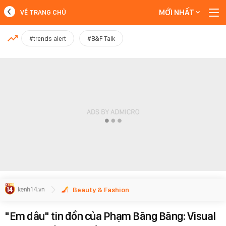
MỚI NHẤT
VỀ TRANG CHỦ
MỚI NHẤT
#trends alert
#B&F Talk
Xem thêm
Beauty & Fashion
"Em dâu" tin đồn của Phạm Băng Băng: Visual