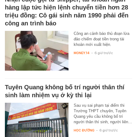
hàng lập tức hiện lệnh chuyển tiền hơn 28
triệu đồng: Cô gái sinh năm 1990 phải đến
công an trình báo
Công an cảnh báo thủ đoạn lừa
đảo chiếm đoạt tiền trong tài
khoản mới xuất hiện.
MONEY.14
-
6 giờ trước
Tuyên Quang không bố trí người thân thí
sinh làm nhiệm vụ ở kỳ thi lại
Sau vụ sai phạm tại điểm thi
Trường THPT chuyên, Tuyên
Quang yêu cầu không bố trí
người thân thí sinh, người liên…
HỌC ĐƯỜNG
-
6 giờ trước