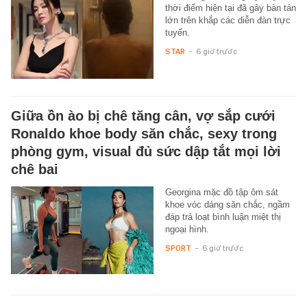
thời điểm hiện tại đã gây bàn tán
lớn trên khắp các diễn đàn trực
tuyến.
STAR
-
6 giờ trước
Giữa ồn ào bị chê tăng cân, vợ sắp cưới
Ronaldo khoe body săn chắc, sexy trong
phòng gym, visual đủ sức dập tắt mọi lời
chê bai
Georgina mặc đồ tập ôm sát
khoe vóc dáng săn chắc, ngầm
đáp trả loạt bình luận miệt thị
ngoại hình.
SPORT
-
6 giờ trước