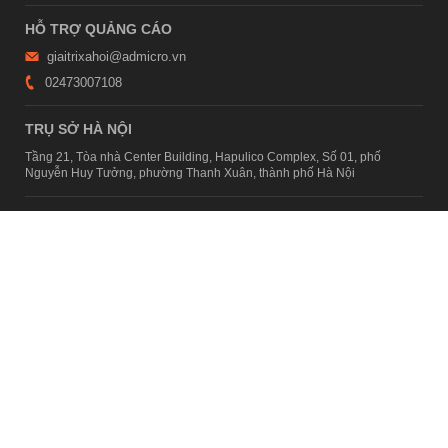
HỖ TRỢ QUẢNG CÁO
giaitrixahoi@admicro.vn
02473007108
TRỤ SỞ HÀ NỘI
Tầng 21, Tòa nhà Center Building, Hapulico Complex, Số 01, phố
Nguyễn Huy Tưởng, phường Thanh Xuân, thành phố Hà Nội
TRỤ SỞ TP.HỒ CHÍ MINH
Tầng 4, Tòa nhà 123, số 127 Võ Văn Tần, Phường Xuân Hòa, TPHCM
Giấy phép thiết lập trang thông tin điện tử tổng hợp trên mạng số
2215/GP-TTĐT do Sở Thông tin và Truyền thông Hà Nội cấp ngày 10
tháng 4 năm 2019
© Copyright 2007 - 2026 – Công ty Cổ phần VCCorp
Xem bản Desktop