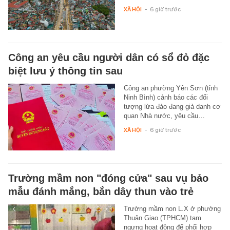
XÃ HỘI
-
6 giờ trước
Công an yêu cầu người dân có sổ đỏ đặc
biệt lưu ý thông tin sau
Công an phường Yên Sơn (tỉnh
Ninh Bình) cảnh báo các đối
tượng lừa đảo đang giả danh cơ
quan Nhà nước, yêu cầu…
XÃ HỘI
-
6 giờ trước
Trường mầm non "đóng cửa" sau vụ bảo
mẫu đánh mắng, bắn dây thun vào trẻ
Trường mầm non L.X ở phường
Thuận Giao (TPHCM) tạm
ngưng hoạt động để phối hợp