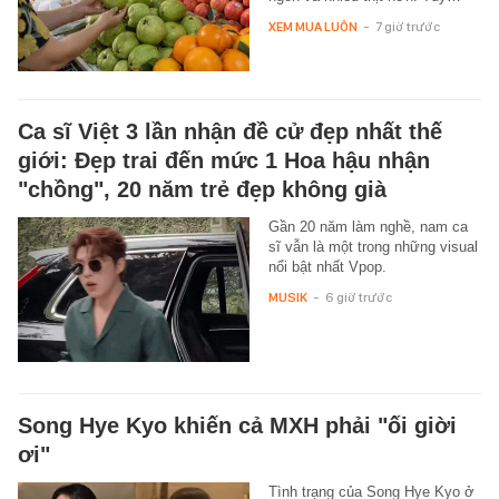
XEM MUA LUÔN
-
7 giờ trước
Ca sĩ Việt 3 lần nhận đề cử đẹp nhất thế
giới: Đẹp trai đến mức 1 Hoa hậu nhận
"chồng", 20 năm trẻ đẹp không già
Gần 20 năm làm nghề, nam ca
sĩ vẫn là một trong những visual
nổi bật nhất Vpop.
MUSIK
-
6 giờ trước
Song Hye Kyo khiến cả MXH phải "ối giời
ơi"
Tình trạng của Song Hye Kyo ở