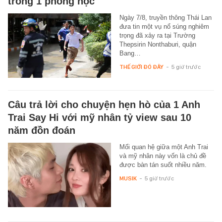
trong 1 phòng học
Ngày 7/8, truyền thông Thái Lan
đưa tin một vụ nổ súng nghiêm
trọng đã xảy ra tại Trường
Thepsirin Nonthaburi, quận
Bang…
THẾ GIỚI ĐÓ ĐÂY
-
5 giờ trước
Câu trả lời cho chuyện hẹn hò của 1 Anh
Trai Say Hi với mỹ nhân tỷ view sau 10
năm đồn đoán
Mối quan hệ giữa một Anh Trai
và mỹ nhân này vốn là chủ đề
được bàn tán suốt nhiều năm.
MUSIK
-
5 giờ trước