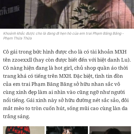
Khoảnh khắc được cho là đang đi hẹn hò của em trai Phạm Băng Băng -
Phạm Thừa Thừa
Cô gái trong bức hình được cho là có tài khoản MXH
tên zzoexxll (hay còn được biết đến với biệt danh Lu).
Cô nàng hiện đang là hot girl, chủ shop quần áo thời
trang khá có tiếng trên MXH. Đặc biệt, tình tin đồn
của em trai Phạm Băng Băng sở hữu nhan sắc vô
cùng xinh đẹp làm ai nhìn vào cũng ngỡ như người
nổi tiếng. Gái xinh này sở hữu đường nét sắc sảo, đôi
mắt mèo to tròn cuốn hút, sống mũi cao cùng làn da
trắng sáng.