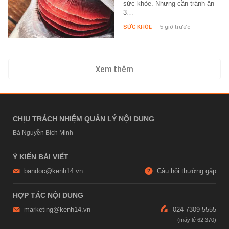
sức khỏe. Nhưng cần tránh ăn
3…
SỨC KHỎE
-
5 giờ trước
Xem thêm
CHỊU TRÁCH NHIỆM QUẢN LÝ NỘI DUNG
Bà Nguyễn Bích Minh
Ý KIẾN BÀI VIẾT
bandoc@kenh14.vn
Câu hỏi thường gặp
HỢP TÁC NỘI DUNG
marketing@kenh14.vn
024 7309 5555