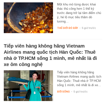
Một khu mỏ từng được khai
thác thủ công hơn 1 thế kỷ
trước đang trở lại tâm điểm chú
ý, hé lộ mục tiêu thăm dò
tương…
THẾ GIỚI ĐÓ ĐÂY
-
5 giờ trước
Tiếp viên hàng không hãng Vietnam
Airlines mang quốc tịch Hàn Quốc: Thuê
nhà ở TP.HCM sống 1 mình, mê nhất là đi
xe ôm công nghệ
Tiếp viên hàng không hãng
Vietnam Airlines mang quốc tịch
Hàn Quốc: Thuê nhà ở TP.HCM
sống 1 mình, mê nhất là đi xe…
ĐỜI SỐNG
-
5 giờ trước