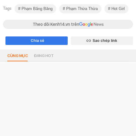
Tags
Phạm Băng Băng
Phạm Thừa Thừa
Hot Girl
Theo dõi Kenh14.vn trên
Chia sẻ
Sao chép link
CÙNG MỤC
ĐANG HOT