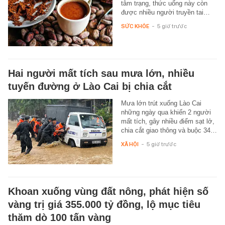
tâm trạng, thức uống này còn
được nhiều người truyền tai…
SỨC KHỎE
-
5 giờ trước
Hai người mất tích sau mưa lớn, nhiều
tuyến đường ở Lào Cai bị chia cắt
Mưa lớn trút xuống Lào Cai
những ngày qua khiến 2 người
mất tích, gây nhiều điểm sạt lở,
chia cắt giao thông và buộc 34…
XÃ HỘI
-
5 giờ trước
Khoan xuống vùng đất nông, phát hiện số
vàng trị giá 355.000 tỷ đồng, lộ mục tiêu
thăm dò 100 tấn vàng