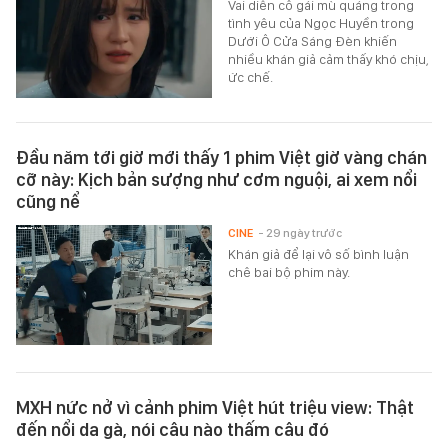
Vai diễn cô gái mù quáng trong
tình yêu của Ngọc Huyền trong
Dưới Ô Cửa Sáng Đèn khiến
nhiều khán giả cảm thấy khó chịu,
ức chế.
Đầu năm tới giờ mới thấy 1 phim Việt giờ vàng chán
cỡ này: Kịch bản sượng như cơm nguội, ai xem nổi
cũng nể
CINE
- 29 ngày trước
Khán giả để lại vô số bình luận
chê bai bộ phim này.
MXH nức nở vì cảnh phim Việt hút triệu view: Thật
đến nổi da gà, nói câu nào thấm câu đó