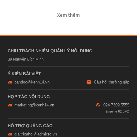
Xem thêm
CHỊU TRÁCH NHIỆM QUẢN LÝ NỘI DUNG
Bà Nguyễn Bích Minh
Ý KIẾN BÀI VIẾT
bandoc@kenh14.vn
Câu hỏi thường gặp
HỢP TÁC NỘI DUNG
marketing@kenh14.vn
024 7309 5555
HỖ TRỢ QUẢNG CÁO
giaitrixahoi@admicro.vn