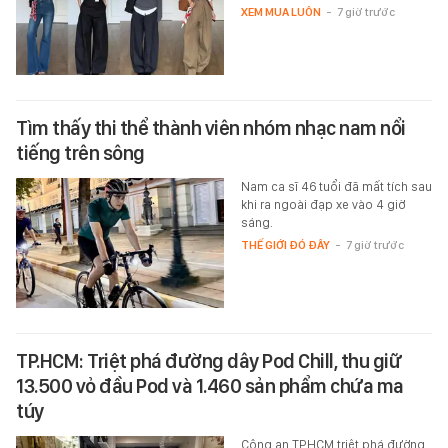
XEM MUA LUÔN
-
7 giờ trước
Tìm thấy thi thể thành viên nhóm nhạc nam nổi
tiếng trên sông
Nam ca sĩ 46 tuổi đã mất tích sau
khi ra ngoài đạp xe vào 4 giờ
sáng.
THẾ GIỚI ĐÓ ĐÂY
-
7 giờ trước
TP.HCM: Triệt phá đường dây Pod Chill, thu giữ
13.500 vỏ đầu Pod và 1.460 sản phẩm chứa ma
túy
Công an TP.HCM triệt phá đường