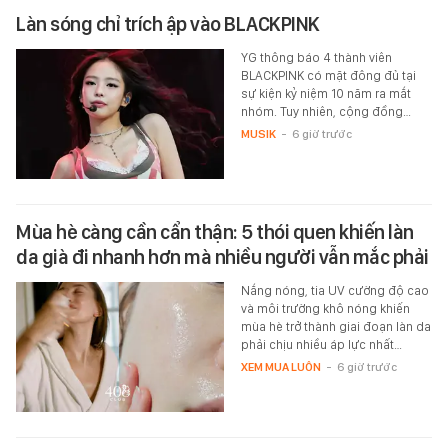
Làn sóng chỉ trích ập vào BLACKPINK
YG thông báo 4 thành viên
BLACKPINK có mặt đông đủ tại
sự kiện kỷ niệm 10 năm ra mắt
nhóm. Tuy nhiên, cộng đồng…
MUSIK
-
6 giờ trước
Mùa hè càng cần cẩn thận: 5 thói quen khiến làn
da già đi nhanh hơn mà nhiều người vẫn mắc phải
Nắng nóng, tia UV cường độ cao
và môi trường khô nóng khiến
mùa hè trở thành giai đoạn làn da
phải chịu nhiều áp lực nhất…
XEM MUA LUÔN
-
6 giờ trước