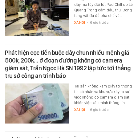
dây ma túy đội lốt Pod Chill do Lê
Quang Trọng cầm đầu, thu lượng
tang vật đủ để pha chế và…
XÃ HỘI
-
6 giờ trước
Phát hiện cọc tiền buộc dây chun nhiều mệnh giá
500k, 200k… ở đoạn đường không có camera
giám sát, Trần Ngọc Hà SN 1992 lập tức tới thẳng
trụ sở công an trình báo
Tài sản không kèm giấy tờ, thông
tin cá nhân và khu vực xảy ra sự
việc không có camera giám sát
khiến việc xác minh thông tin…
XÃ HỘI
-
6 giờ trước