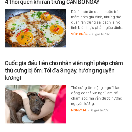
4 thói quen khi rán trứng CẦN BỎ NGAY
Dù là món ăn quen thuộc trên
mâm cơm gia đình, nhưng thói
quen rán trứng sai cách lại vô
tình biến thực phẩm giàu dinh…
SỨC KHỎE
-
6 giờ trước
Quốc gia đầu tiên cho nhân viên nghỉ phép chăm
thú cưng bị ốm: Tối đa 3 ngày, hưởng nguyên
lương!
Thú cưng ốm nặng, người lao
động có thể xin nghỉ làm để
chăm sóc mà vẫn được hưởng
nguyên lương.
MONEY.14
-
6 giờ trước