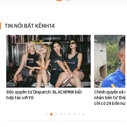
TIN NỔI BẬT KÊNH14
Độc quyền từ Dispatch: BLACKPINK bất
Chính quyền xã ở
hợp tác với YG
nhận tiền từ thi
chỉ có 24 bồn nư