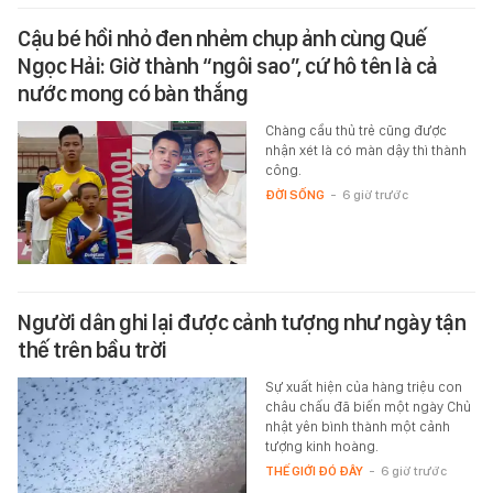
Cậu bé hồi nhỏ đen nhẻm chụp ảnh cùng Quế
Ngọc Hải: Giờ thành “ngôi sao”, cứ hô tên là cả
nước mong có bàn thắng
Chàng cầu thủ trẻ cũng được
nhận xét là có màn dậy thì thành
công.
ĐỜI SỐNG
-
6 giờ trước
Người dân ghi lại được cảnh tượng như ngày tận
thế trên bầu trời
Sự xuất hiện của hàng triệu con
châu chấu đã biến một ngày Chủ
nhật yên bình thành một cảnh
tượng kinh hoàng.
THẾ GIỚI ĐÓ ĐÂY
-
6 giờ trước