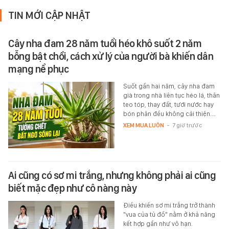
TIN MỚI CẬP NHẬT
Cây nha đam 28 năm tuổi héo khô suốt 2 năm
bỗng bật chồi, cách xử lý của người bà khiến dân
mạng nể phục
Suốt gần hai năm, cây nha đam
già trong nhà liên tục héo lá, thân
teo tóp, thay đất, tưới nước hay
bón phân đều không cải thiện.…
XEM MUA LUÔN
-
7 giờ trước
Ai cũng có sơ mi trắng, nhưng không phải ai cũng
biết mặc đẹp như cô nàng này
Điều khiến sơ mi trắng trở thành
"vua của tủ đồ" nằm ở khả năng
kết hợp gần như vô hạn.