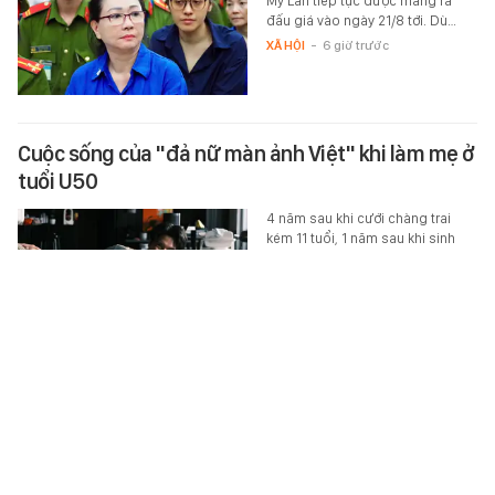
Mỹ Lan tiếp tục được mang ra
đấu giá vào ngày 21/8 tới. Dù…
XÃ HỘI
-
6 giờ trước
Cuộc sống của "đả nữ màn ảnh Việt" khi làm mẹ ở
tuổi U50
4 năm sau khi cưới chàng trai
kém 11 tuổi, 1 năm sau khi sinh
con đầu lòng, "đả nữ" thấy cuộc
sống của mình "không phải lúc…
STAR
-
6 giờ trước
Phim Hàn gây sốt với 7 cảnh hôn trong teaser:
Cặp chính chemistry cực cuốn, kịch bản đầy bất
ngờ