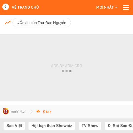
VỀ TRANG CHỦ
MỚI NHẤT
MỚI NHẤT
#Ồn ào của Thư Đan Nguyễn
Xem thêm
Star
Sao Việt
Hội bạn thân Showbiz
TV Show
Đi Soi Sao Đi