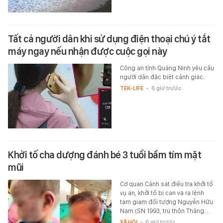
Tất cả người dân khi sử dụng điện thoại chú ý tắt
máy ngay nếu nhận được cuộc gọi này
Công an tỉnh Quảng Ninh yêu cầu
người dân đặc biệt cảnh giác.
TEK-LIFE
-
6 giờ trước
Khởi tố cha dượng đánh bé 3 tuổi bầm tím mặt
mũi
Cơ quan Cảnh sát điều tra khởi tố
vụ án, khởi tố bị can và ra lệnh
tạm giam đối tượng Nguyễn Hữu
Nam (SN 1993, trú thôn Thăng…
XÃ HỘI
-
6 giờ trước