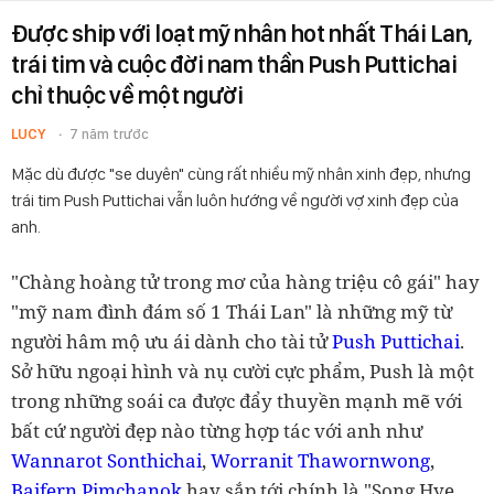
Được ship với loạt mỹ nhân hot nhất Thái Lan,
trái tim và cuộc đời nam thần Push Puttichai
chỉ thuộc về một người
LUCY
7 năm trước
Mặc dù được "se duyên" cùng rất nhiều mỹ nhân xinh đẹp, nhưng
trái tim Push Puttichai vẫn luôn hướng về người vợ xinh đẹp của
anh.
"Chàng hoàng tử trong mơ của hàng triệu cô gái" hay
"mỹ nam đình đám số 1 Thái Lan" là những mỹ từ
người hâm mộ ưu ái dành cho tài tử
Push Puttichai
.
Sở hữu ngoại hình và nụ cười cực phẩm, Push là một
trong những soái ca được đẩy thuyền mạnh mẽ với
bất cứ người đẹp nào từng hợp tác với anh như
Wannarot Sonthichai
,
Worranit Thawornwong
,
Baifern Pimchanok
hay sắp tới chính là "Song Hye