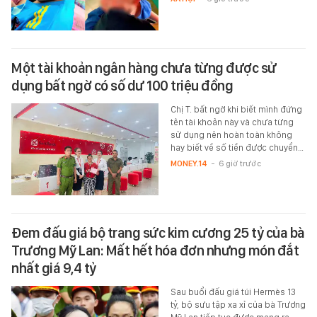
Một tài khoản ngân hàng chưa từng được sử
dụng bất ngờ có số dư 100 triệu đồng
Chị T. bất ngờ khi biết mình đứng
tên tài khoản này và chưa từng
sử dụng nên hoàn toàn không
hay biết về số tiền được chuyển…
MONEY.14
-
6 giờ trước
Đem đấu giá bộ trang sức kim cương 25 tỷ của bà
Trương Mỹ Lan: Mất hết hóa đơn nhưng món đắt
nhất giá 9,4 tỷ
Sau buổi đấu giá túi Hermès 13
tỷ, bộ sưu tập xa xỉ của bà Trương