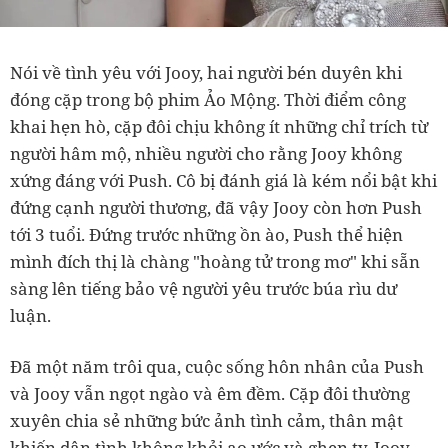
Nói về tình yêu với Jooy, hai người bén duyên khi
đóng cặp trong bộ phim Ảo Mộng. Thời điểm công
khai hẹn hò, cặp đôi chịu không ít những chỉ trích từ
người hâm mộ, nhiều người cho rằng Jooy không
xứng đáng với Push. Cô bị đánh giá là kém nổi bật khi
đứng cạnh người thương, đã vậy Jooy còn hơn Push
tới 3 tuổi. Đứng trước những ồn ào, Push thể hiện
mình đích thị là chàng "hoàng tử trong mơ" khi sẵn
sàng lên tiếng bảo vệ người yêu trước búa rìu dư
luận.
Đã một năm trôi qua, cuộc sống hôn nhân của Push
và Jooy vẫn ngọt ngào và êm đềm. Cặp đôi thường
xuyên chia sẻ những bức ảnh tình cảm, thân mật
khiến dân tình không khỏi ao ước và ghen tỵ. Jooy