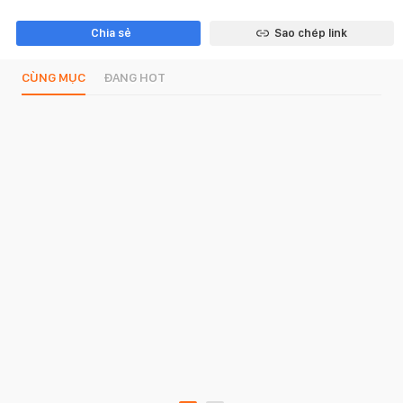
Chia sẻ
Sao chép link
CÙNG MỤC
ĐANG HOT