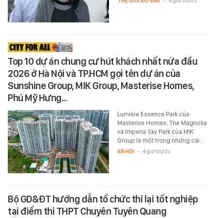
THẾ GIỚI ĐÓ ĐÂY
-
4 giờ trước
Top 10 dự án chung cư hút khách nhất nửa đầu
2026 ở Hà Nội và TP.HCM gọi tên dự án của
Sunshine Group, MIK Group, Masterise Homes,
Phú Mỹ Hưng...
Lumière Essence Park của
Masterise Homes, The Magnolia
và Imperia Sky Park của MIK
Group là một trong những cái…
XÃ HỘI
-
4 giờ trước
Bộ GD&ĐT hướng dẫn tổ chức thi lại tốt nghiệp
tại điểm thi THPT Chuyên Tuyên Quang