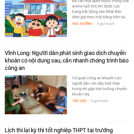
Ba căn nhà quen thuộc trong loạt
anime tuổi thơ, khi được các
trang bất động sản Nhật Bản
định giá theo mặt bằng hiện tại,…
HỌC ĐƯỜNG
-
5 giờ trước
Vĩnh Long: Người dân phát sinh giao dịch chuyển
khoản có nội dung sau, cần nhanh chóng trình báo
công an
Cơ quan công an khuyến cáo
người dân cần đặc biệt thận
trọng khi gặp tình huống chuyển
khoản này.
TEK-LIFE
-
5 giờ trước
Lịch thi lại kỳ thi tốt nghiệp THPT tại trường