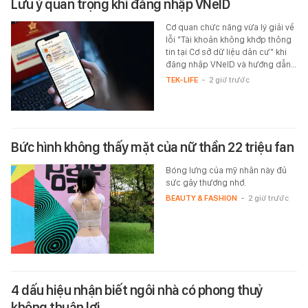
Lưu ý quan trọng khi đăng nhập VNeID
Cơ quan chức năng vừa lý giải về
lỗi "Tài khoản không khớp thông
tin tại Cơ sở dữ liệu dân cư" khi
đăng nhập VNeID và hướng dẫn…
TEK-LIFE
-
2 giờ trước
Bức hình không thấy mặt của nữ thần 22 triệu fan
Bóng lưng của mỹ nhân này đủ
sức gây thương nhớ.
BEAUTY & FASHION
-
2 giờ trước
4 dấu hiệu nhận biết ngôi nhà có phong thuỷ
không thuận lợi