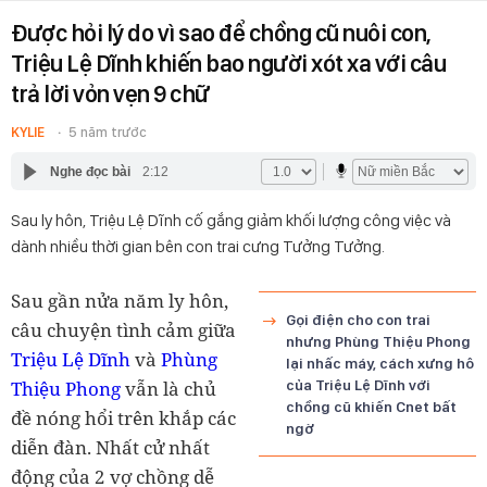
Được hỏi lý do vì sao để chồng cũ nuôi con,
Triệu Lệ Dĩnh khiến bao người xót xa với câu
trả lời vỏn vẹn 9 chữ
KYLIE
5 năm trước
Nghe đọc bài
2:12
Sau ly hôn, Triệu Lệ Dĩnh cố gắng giảm khối lượng công việc và
dành nhiều thời gian bên con trai cưng Tưởng Tưởng.
Sau gần nửa năm ly hôn,
Gọi điện cho con trai
câu chuyện tình cảm giữa
nhưng Phùng Thiệu Phong
Triệu Lệ Dĩnh
và
Phùng
lại nhấc máy, cách xưng hô
Thiệu Phong
vẫn là chủ
của Triệu Lệ Dĩnh với
chồng cũ khiến Cnet bất
đề nóng hổi trên khắp các
ngờ
diễn đàn. Nhất cử nhất
động của 2 vợ chồng dễ