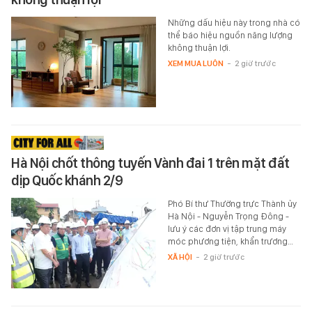
Những dấu hiệu này trong nhà có
thể báo hiệu nguồn năng lượng
không thuận lợi.
XEM MUA LUÔN
-
2 giờ trước
Hà Nội chốt thông tuyến Vành đai 1 trên mặt đất
dịp Quốc khánh 2/9
Phó Bí thư Thường trực Thành ủy
Hà Nội - Nguyễn Trọng Đông -
lưu ý các đơn vị tập trung máy
móc phương tiện, khẩn trương…
XÃ HỘI
-
2 giờ trước