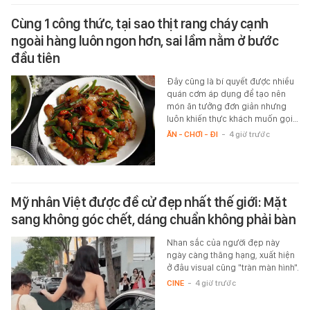
Cùng 1 công thức, tại sao thịt rang cháy cạnh
ngoài hàng luôn ngon hơn, sai lầm nằm ở bước
đầu tiên
Đây cũng là bí quyết được nhiều
quán cơm áp dụng để tạo nên
món ăn tưởng đơn giản nhưng
luôn khiến thực khách muốn gọi…
ĂN - CHƠI - ĐI
-
4 giờ trước
Mỹ nhân Việt được đề cử đẹp nhất thế giới: Mặt
sang không góc chết, dáng chuẩn không phải bàn
Nhan sắc của người đẹp này
ngày càng thăng hạng, xuất hiện
ở đâu visual cũng "tràn màn hình".
CINE
-
4 giờ trước