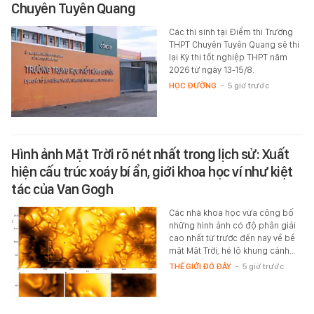
Chuyên Tuyên Quang
Các thí sinh tại Điểm thi Trường
THPT Chuyên Tuyên Quang sẽ thi
lại Kỳ thi tốt nghiệp THPT năm
2026 từ ngày 13-15/8.
HỌC ĐƯỜNG
-
5 giờ trước
Hình ảnh Mặt Trời rõ nét nhất trong lịch sử: Xuất
hiện cấu trúc xoáy bí ẩn, giới khoa học ví như kiệt
tác của Van Gogh
Các nhà khoa học vừa công bố
những hình ảnh có độ phân giải
cao nhất từ trước đến nay về bề
mặt Mặt Trời, hé lộ khung cảnh…
THẾ GIỚI ĐÓ ĐÂY
-
5 giờ trước