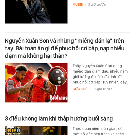
MUSIK
-
3 giờ trước
Nguyễn Xuân Son và những "miếng dán lạ" trên
tay: Bài toán ăn gì để phục hồi cơ bắp, nạp nhiều
đạm mà không hại thận?
Thấy Nguyễn Xuân Son dùng
miếng dán giảm đau, nhiều nam
giới tưởng đó là "cứu tinh" để
phục hồi cơ bắp. Tuy nhiên, đây…
SỨC KHỎE
-
3 giờ trước
3 điều không làm khi thắp hương buổi sáng
Theo quan niệm dân gian, có
một số việc nên tránh khi thắp