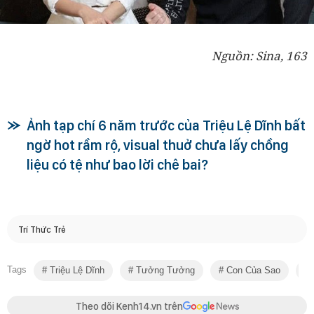
Nguồn: Sina, 163
Ảnh tạp chí 6 năm trước của Triệu Lệ Dĩnh bất
ngờ hot rầm rộ, visual thuở chưa lấy chồng
liệu có tệ như bao lời chê bai?
Trí Thức Trẻ
Tags
Triệu Lệ Dĩnh
Tưởng Tưởng
Con Của Sao
P
Theo dõi Kenh14.vn trên