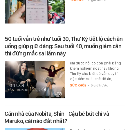
TEK-LIFE
-
6 giờ trước
50 tuổi vẫn trẻ như tuổi 30, Thư Kỳ tiết lộ cách ăn
uống giúp giữ dáng: Sau tuổi 40, muốn giảm cân
thì đừng mắc sai lầm này
Khi được hỏi có còn phải kiêng
khem nghiêm ngặt hay không,
Thư Kỳ cho biết cô vẫn duy trì
việc kiểm soát chế độ ăn,…
SỨC KHỎE
-
5 giờ trước
Căn nhà của Nobita, Shin - Cậu bé bút chì và
Maruko, cái nào đắt nhất?