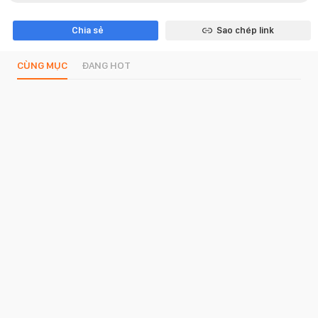
Chia sẻ
Sao chép link
CÙNG MỤC
ĐANG HOT