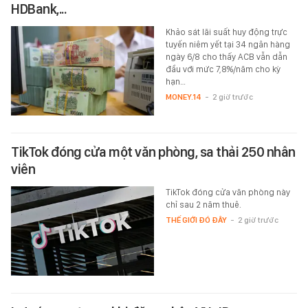
HDBank,...
Khảo sát lãi suất huy động trực
tuyến niêm yết tại 34 ngân hàng
ngày 6/8 cho thấy ACB vẫn dẫn
đầu với mức 7,8%/năm cho kỳ
hạn…
MONEY.14
-
2 giờ trước
TikTok đóng cửa một văn phòng, sa thải 250 nhân
viên
TikTok đóng cửa văn phòng này
chỉ sau 2 năm thuê.
THẾ GIỚI ĐÓ ĐÂY
-
2 giờ trước