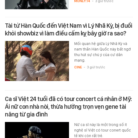
MONEY.14
-
3 giờ trước
Tài tử Hàn Quốc đến Việt Nam vì Lý Nhã Kỳ, bị đuổi
khỏi showbiz vì làm điều cấm kỵ bây giờ ra sao?
Mối quan hệ giữa Lý Nhã Kỳ và
nam thần Hàn Quốc này bất ngờ
thu hút sự chú ý của cư dân
mạng.
CINE
-
3 giờ trước
Ca sĩ Việt 24 tuổi đã có tour concert cá nhân ở Mỹ:
Ái nữ con nhà nòi, thừa hưởng trọn vẹn gene tài
năng từ gia đình
Nữ ca sĩ này là một trong số ít
nghệ sĩ Việt có tour conert quốc
tế khi còn rất trẻ.