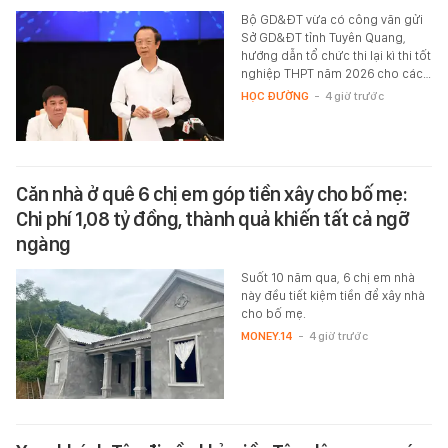
Bộ GD&ĐT vừa có công văn gửi
Sở GD&ĐT tỉnh Tuyên Quang,
hướng dẫn tổ chức thi lại kì thi tốt
nghiệp THPT năm 2026 cho các…
HỌC ĐƯỜNG
-
4 giờ trước
Căn nhà ở quê 6 chị em góp tiền xây cho bố mẹ:
Chi phí 1,08 tỷ đồng, thành quả khiến tất cả ngỡ
ngàng
Suốt 10 năm qua, 6 chị em nhà
này đều tiết kiệm tiền để xây nhà
cho bố mẹ.
MONEY.14
-
4 giờ trước