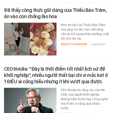
Đã thấy công thức giữ dáng của Thiều Bảo Trâm,
ăn vào còn chống lão hóa
Món ăn vặt của Thiều Bảo Trâm
vừa giúp no lâu, hạn chế tăng
cân lại bổ sung nhiều dưỡng chất
tốt cho làn da.
BEAUTY & FASHION
-
3 giờ trước
CEO Nvidia: "Đây là thời điểm tốt nhất lịch sử để
khởi nghiệp", nhiều người thất bại chỉ vì mắc kẹt ở
1 ĐIỀU ai cũng hiểu nhưng ít khi vượt qua được
CEO Nvidia tin rằng rào cản lớn
nhất của người khởi nghiệp
không nằm ở vốn hay công nghệ,
mà ở việc lo lắng quá nhiều
trước…