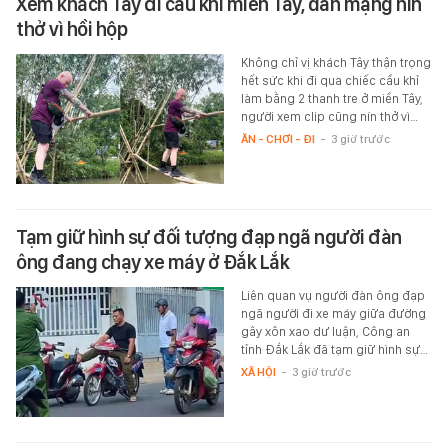
Xem khách Tây đi cầu khỉ miền Tây, dân mạng nín
thở vì hồi hộp
Không chỉ vị khách Tây thận trọng
hết sức khi đi qua chiếc cầu khỉ
làm bằng 2 thanh tre ở miền Tây,
người xem clip cũng nín thở vì…
ĂN - CHƠI - ĐI
-
3 giờ trước
Tạm giữ hình sự đối tượng đạp ngã người đàn
ông đang chạy xe máy ở Đắk Lắk
Liên quan vụ người đàn ông đạp
ngã người đi xe máy giữa đường
gây xôn xao dư luận, Công an
tỉnh Đắk Lắk đã tạm giữ hình sự…
XÃ HỘI
-
3 giờ trước