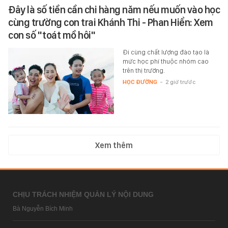
Đây là số tiền cần chi hàng năm nếu muốn vào học
cùng trường con trai Khánh Thi - Phan Hiển: Xem
con số "toát mồ hôi"
Đi cùng chất lượng đào tạo là
mức học phí thuộc nhóm cao
trên thị trường.
HỌC ĐƯỜNG
-
2 giờ trước
Xem thêm
CHỊU TRÁCH NHIỆM QUẢN LÝ NỘI DUNG
Bà Nguyễn Bích Minh