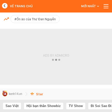
VỀ TRANG CHỦ
MỚI NHẤT
MỚI NHẤT
#Ồn ào của Thư Đan Nguyễn
Xem thêm
Star
Sao Việt
Hội bạn thân Showbiz
TV Show
Đi Soi Sao Đi