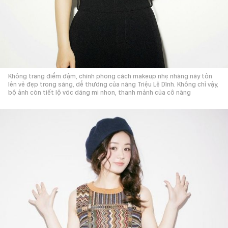
Không trang điểm đậm, chính phong cách makeup nhẹ nhàng này tôn
lên vẻ đẹp trong sáng, dễ thương của nàng Triệu Lệ Dĩnh. Không chỉ vậy,
bộ ảnh còn tiết lộ vóc dáng mi nhon, thanh mảnh của cô nàng