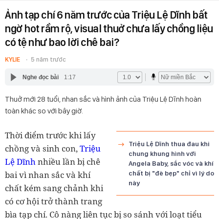
Ảnh tạp chí 6 năm trước của Triệu Lệ Dĩnh bất
ngờ hot rầm rộ, visual thuở chưa lấy chồng liệu
có tệ như bao lời chê bai?
KYLIE
5 năm trước
Nghe đọc bài
1:17
Thuở mới 28 tuổi, nhan sắc và hình ảnh của Triệu Lệ Dĩnh hoàn
toàn khác so với bây giờ.
Thời điểm trước khi lấy
Triệu Lệ Dĩnh thua đau khi
chồng và sinh con,
Triệu
chung khung hình với
Lệ Dĩnh
nhiều lần bị chê
Angela Baby, sắc vóc và khí
bai vì nhan sắc và khí
chất bị "đè bẹp" chỉ vì lý do
này
chất kém sang chảnh khi
có cơ hội trở thành trang
bìa tạp chí. Cô nàng liên tục bị so sánh với loạt tiểu