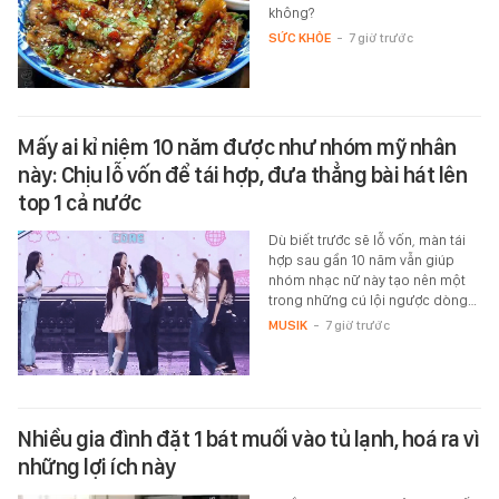
không?
SỨC KHỎE
-
7 giờ trước
Mấy ai kỉ niệm 10 năm được như nhóm mỹ nhân
này: Chịu lỗ vốn để tái hợp, đưa thẳng bài hát lên
top 1 cả nước
Dù biết trước sẽ lỗ vốn, màn tái
hợp sau gần 10 năm vẫn giúp
nhóm nhạc nữ này tạo nên một
trong những cú lội ngược dòng…
MUSIK
-
7 giờ trước
Nhiều gia đình đặt 1 bát muối vào tủ lạnh, hoá ra vì
những lợi ích này