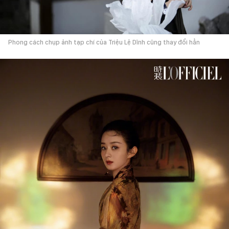
Phong cách chụp ảnh tạp chí của Triệu Lệ Dĩnh cũng thay đổi hẳn