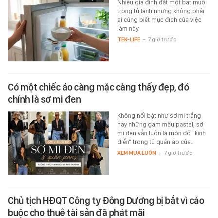
Nhiều gia đình đặt một bát muối
trong tủ lạnh nhưng không phải
ai cũng biết mục đích của việc
làm này.
TEK-LIFE
-
7 giờ trước
Có một chiếc áo càng mặc càng thấy đẹp, đó
chính là sơ mi đen
Không nổi bật như sơ mi trắng
hay những gam màu pastel, sơ
mi đen vẫn luôn là món đồ "kinh
điển" trong tủ quần áo của…
XEM MUA LUÔN
-
7 giờ trước
Chủ tịch HĐQT Công ty Đông Dương bị bắt vì cáo
buộc cho thuê tài sản đã phát mãi