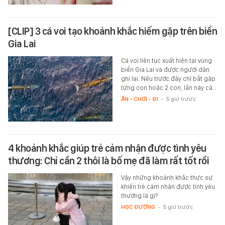
[CLIP] 3 cá voi tạo khoảnh khắc hiếm gặp trên biển
Gia Lai
Cá voi liên tục xuất hiện tại vùng
biển Gia Lai và được người dân
ghi lại. Nếu trước đây chỉ bắt gặp
từng con hoặc 2 con, lần này cả…
ĂN - CHƠI - ĐI
-
5 giờ trước
4 khoảnh khắc giúp trẻ cảm nhận được tình yêu
thương: Chỉ cần 2 thôi là bố mẹ đã làm rất tốt rồi
Vậy những khoảnh khắc thực sự
khiến trẻ cảm nhận được tình yêu
thương là gì?
HỌC ĐƯỜNG
-
5 giờ trước