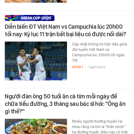
Diễn biến ĐT Việt Nam vs Campuchia lúc 20h00
tối nay: Kỷ lục 11 trận bất bại liệu có được nối dài?
Cập nhật thông tin trận đấu giữa
đội tuyển Việt Nam và
Campuchia lúc 20h00 tối ngày
7/8.
SPORT
-
7 giờ trước
Người đàn ông 50 tuổi ăn cà tím mỗi ngày để
chữa tiểu đường, 3 tháng sau bác sĩ hỏi: "Ông ăn
gì thế?"
Nhiều người thường truyền tai
nhau rằng cà tím là "thần dược"
hạ đường huyết, điều này có thật