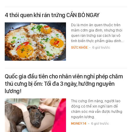
4 thói quen khi rán trứng CẦN BỎ NGAY
Dù là món ăn quen thuộc trên
mâm cơm gia đình, nhưng thói
quen rán trứng sai cách lại vô
tình biến thực phẩm giàu dinh…
SỨC KHỎE
-
6 giờ trước
Quốc gia đầu tiên cho nhân viên nghỉ phép chăm
thú cưng bị ốm: Tối đa 3 ngày, hưởng nguyên
lương!
Thú cưng ốm nặng, người lao
động có thể xin nghỉ làm để
chăm sóc mà vẫn được hưởng
nguyên lương.
MONEY.14
-
6 giờ trước