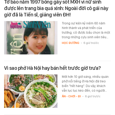
Tờ báo năm 1997 bỗng gây sốt MXH vì nữ sinh
được lên trang bìa quá xinh: Ngoài đời cô gái này
giờ đã là Tiến sĩ, giảng viên ĐH!
Trong sự kiện kỷ niệm 60 năm
hình thành và phát triển của
trường, cô được bầu chọn là một
trong những cựu sinh viên tiêu…
HỌC ĐƯỜNG
-
6 giờ trước
Vì sao phở Hà Nội hay bán hết trước giờ trưa?
Mới hơn 10 giờ sáng, nhiều quán
phở nổi tiếng ở Hà Nội đã treo
biển "hết hàng". Dù vậy, khách
vẫn lục tục kéo đến, có người…
ĂN - CHƠI - ĐI
-
6 giờ trước