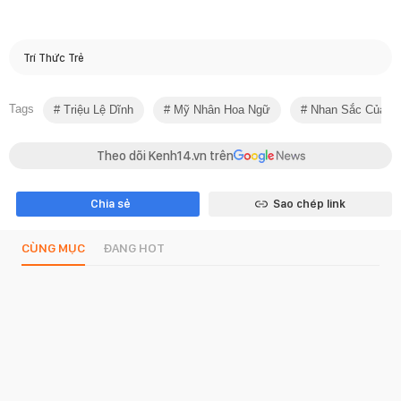
Trí Thức Trẻ
Tags
Triệu Lệ Dĩnh
Mỹ Nhân Hoa Ngữ
Nhan Sắc Của S
Theo dõi Kenh14.vn trên
Chia sẻ
Sao chép link
CÙNG MỤC
ĐANG HOT