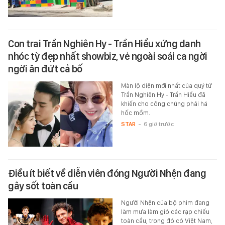
Con trai Trần Nghiên Hy - Trần Hiểu xứng danh
nhóc tỳ đẹp nhất showbiz, vẻ ngoài soái ca ngời
ngời ăn đứt cả bố
Màn lộ diện mới nhất của quý tử
Trần Nghiên Hy - Trần Hiểu đã
khiến cho công chúng phải há
hốc mồm.
STAR
-
6 giờ trước
Điều ít biết về diễn viên đóng Người Nhện đang
gây sốt toàn cầu
Người Nhện của bộ phim đang
làm mưa làm gió các rạp chiếu
toàn cầu, trong đó có Việt Nam,