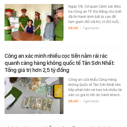
Ngày 7/8, Cơ quan Cảnh sát điều
tra Công an TP. Đà Nẵng cho biết
đã thi hành lệnh bắt bị can để
tạm giam đối với N.L.H (50 tuổi,…
XÃ HỘI
-
7 giờ trước
Công an xác minh nhiều cọc tiền nằm rải rác
quanh cảng hàng không quốc tế Tân Sơn Nhất:
Tổng giá trị hơn 2,5 tỷ đồng
Công an cửa khẩu Cảng Hàng
không Quốc tế Tân Sơn Nhất liên
tiếp phát hiện và trao trả nhiều tài
sản có giá trị lớn do hành khách…
XÃ HỘI
-
7 giờ trước