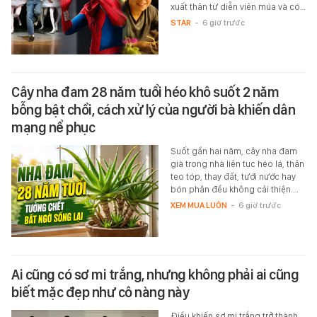
xuất thân từ diễn viên múa và có…
STAR
-
6 giờ trước
Cây nha đam 28 năm tuổi héo khô suốt 2 năm
bỗng bật chồi, cách xử lý của người bà khiến dân
mạng nể phục
Suốt gần hai năm, cây nha đam
già trong nhà liên tục héo lá, thân
teo tóp, thay đất, tưới nước hay
bón phân đều không cải thiện.…
XEM MUA LUÔN
-
6 giờ trước
Ai cũng có sơ mi trắng, nhưng không phải ai cũng
biết mặc đẹp như cô nàng này
Điều khiến sơ mi trắng trở thành