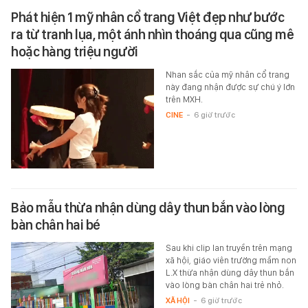
Phát hiện 1 mỹ nhân cổ trang Việt đẹp như bước
ra từ tranh lụa, một ánh nhìn thoáng qua cũng mê
hoặc hàng triệu người
Nhan sắc của mỹ nhân cổ trang
này đang nhận được sự chú ý lớn
trên MXH.
CINE
-
6 giờ trước
Bảo mẫu thừa nhận dùng dây thun bắn vào lòng
bàn chân hai bé
Sau khi clip lan truyền trên mạng
xã hội, giáo viên trường mầm non
L.X thừa nhận dùng dây thun bắn
vào lòng bàn chân hai trẻ nhỏ.
XÃ HỘI
-
6 giờ trước