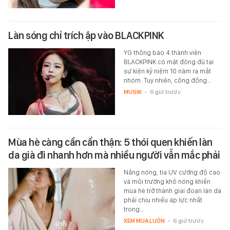
Làn sóng chỉ trích ập vào BLACKPINK
YG thông báo 4 thành viên
BLACKPINK có mặt đông đủ tại
sự kiện kỷ niệm 10 năm ra mắt
nhóm. Tuy nhiên, cộng đồng…
MUSIK
-
6 giờ trước
Mùa hè càng cần cẩn thận: 5 thói quen khiến làn
da già đi nhanh hơn mà nhiều người vẫn mắc phải
Nắng nóng, tia UV cường độ cao
và môi trường khô nóng khiến
mùa hè trở thành giai đoạn làn da
phải chịu nhiều áp lực nhất
trong…
XEM MUA LUÔN
-
6 giờ trước