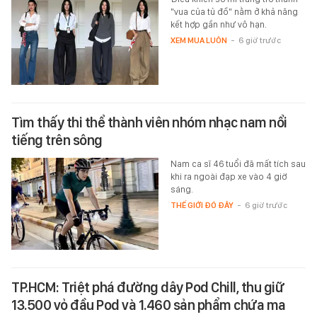
"vua của tủ đồ" nằm ở khả năng
kết hợp gần như vô hạn.
XEM MUA LUÔN
-
6 giờ trước
Tìm thấy thi thể thành viên nhóm nhạc nam nổi
tiếng trên sông
Nam ca sĩ 46 tuổi đã mất tích sau
khi ra ngoài đạp xe vào 4 giờ
sáng.
THẾ GIỚI ĐÓ ĐÂY
-
6 giờ trước
TP.HCM: Triệt phá đường dây Pod Chill, thu giữ
13.500 vỏ đầu Pod và 1.460 sản phẩm chứa ma