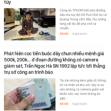
túy
Công an TP.HCM triệt phá đường
dây ma túy đội lốt Pod Chill do Lê
Quang Trọng cầm đầu, thu lượng
tang vật đủ để pha chế và
chuẩn…
XÃ HỘI
-
6 giờ trước
Phát hiện cọc tiền buộc dây chun nhiều mệnh giá
500k, 200k… ở đoạn đường không có camera
giám sát, Trần Ngọc Hà SN 1992 lập tức tới thẳng
trụ sở công an trình báo
Tài sản không kèm giấy tờ, thông
tin cá nhân và khu vực xảy ra sự
việc không có camera giám sát
khiến việc xác minh thông tin
gặp…
XÃ HỘI
-
6 giờ trước