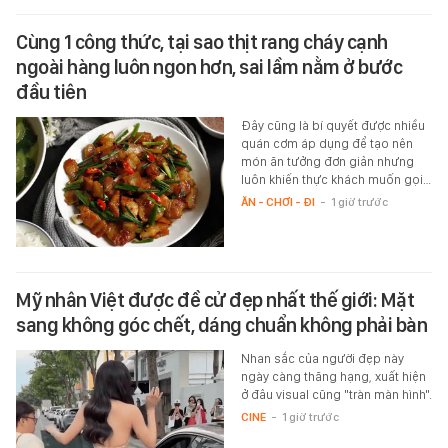
Cùng 1 công thức, tại sao thịt rang cháy cạnh
ngoài hàng luôn ngon hơn, sai lầm nằm ở bước
đầu tiên
Đây cũng là bí quyết được nhiều
quán cơm áp dụng để tạo nên
món ăn tưởng đơn giản nhưng
luôn khiến thực khách muốn gọi…
ĂN - CHƠI - ĐI
-
1 giờ trước
Mỹ nhân Việt được đề cử đẹp nhất thế giới: Mặt
sang không góc chết, dáng chuẩn không phải bàn
Nhan sắc của người đẹp này
ngày càng thăng hạng, xuất hiện
ở đâu visual cũng "tràn màn hình".
CINE
-
1 giờ trước