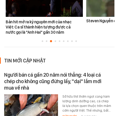
Steven Nguyễn dừ
Bản hit mở ra kỷ nguyên mới của nhạc
Việt: Ca sĩ thành hiện tượng được cả
nước gọi là "Anh Hai" gần 30 năm
TIN MỚI CẬP NHẬT
Người bán cá gần 20 năm nói thẳng: 4 loại cá
chép cho không cũng đừng lấy, "dại" lắm mới
mua về nhà
Sở hữu thịt thơm ngọt cùng hàm
lượng dinh dưỡng cao, cá chép
là lựa chọn quen thuộc trên mâm
cơm người Việt. Thế nhưng, bất…