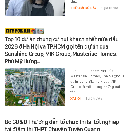
đặt…
THẾ GIỚI ĐÓ ĐÂY
-
1 giờ trước
Top 10 dự án chung cư hút khách nhất nửa đầu
2026 ở Hà Nội và TP.HCM gọi tên dự án của
Sunshine Group, MIK Group, Masterise Homes,
Phú Mỹ Hưng...
Lumière Essence Park của
Masterise Homes, The Magnolia
và Imperia Sky Park của MIK
Group là một trong những cái
tên…
XÃ HỘI
-
1 giờ trước
Bộ GD&ĐT hướng dẫn tổ chức thi lại tốt nghiệp
tại điểm thi THPT Chuyên Tuyên Quang