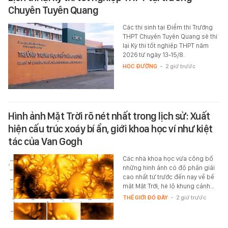
Chuyên Tuyên Quang
Các thí sinh tại Điểm thi Trường
THPT Chuyên Tuyên Quang sẽ thi
lại Kỳ thi tốt nghiệp THPT năm
2026 từ ngày 13-15/8.
HỌC ĐƯỜNG
-
2 giờ trước
Hình ảnh Mặt Trời rõ nét nhất trong lịch sử: Xuất
hiện cấu trúc xoáy bí ẩn, giới khoa học ví như kiệt
tác của Van Gogh
Các nhà khoa học vừa công bố
những hình ảnh có độ phân giải
cao nhất từ trước đến nay về bề
mặt Mặt Trời, hé lộ khung cảnh…
THẾ GIỚI ĐÓ ĐÂY
-
2 giờ trước