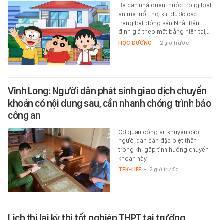
Ba căn nhà quen thuộc trong loạt
anime tuổi thơ, khi được các
trang bất động sản Nhật Bản
định giá theo mặt bằng hiện tại,…
HỌC ĐƯỜNG
-
2 giờ trước
Vĩnh Long: Người dân phát sinh giao dịch chuyển
khoản có nội dung sau, cần nhanh chóng trình báo
công an
Cơ quan công an khuyến cáo
người dân cần đặc biệt thận
trọng khi gặp tình huống chuyển
khoản này.
TEK-LIFE
-
2 giờ trước
Lịch thi lại kỳ thi tốt nghiệp THPT tại trường