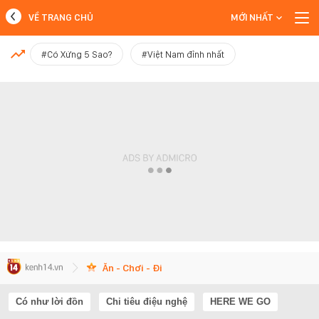
VỀ TRANG CHỦ
MỚI NHẤT
MỚI NHẤT
#Có Xứng 5 Sao?
#Việt Nam đỉnh nhất
Xem thêm
Ăn - Chơi - Đi
Có như lời đồn
Chi tiêu điệu nghệ
HERE WE GO