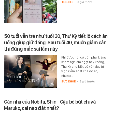
TEK-LIFE
-
3 giờ trước
50 tuổi vẫn trẻ như tuổi 30, Thư Kỳ tiết lộ cách ăn
uống giúp giữ dáng: Sau tuổi 40, muốn giảm cân
thì đừng mắc sai lầm này
Khi được hỏi có còn phải kiêng
khem nghiêm ngặt hay không,
Thư Kỳ cho biết cô vẫn duy trì
việc kiểm soát chế độ ăn,
nhưng…
SỨC KHỎE
-
2 giờ trước
Căn nhà của Nobita, Shin - Cậu bé bút chì và
Maruko, cái nào đắt nhất?