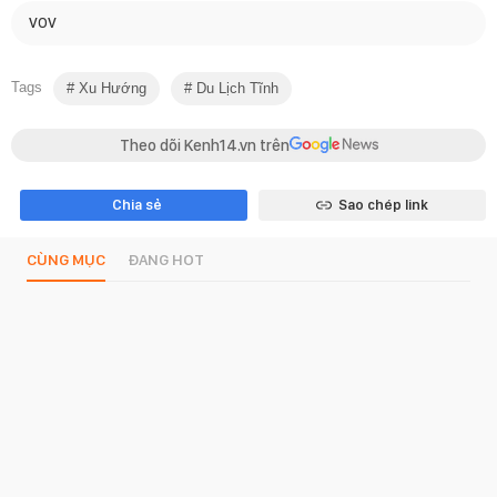
VOV
Tags
Xu Hướng
Du Lịch Tĩnh
Theo dõi Kenh14.vn trên
Chia sẻ
Sao chép link
CÙNG MỤC
ĐANG HOT