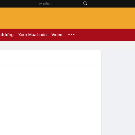
 đường
Xem Mua Luôn
Video