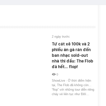
2 ngày trước
Từ cát xê 100k và 2
phiếu ăn gà rán đến
ban nhạc sold-out
nhà thi đấu: The Flob
đã hết… flop!
0
ShowLive · Ở thời điểm hiện
tại, The Flob đã không còn…
“flop” với những tour diễn riêng
cháy vé liên tục như ĐẠI…