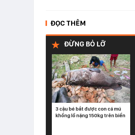
ĐỌC THÊM
ĐỪNG BỎ LỠ
3 cậu bé bắt được con cá mú
khổng lồ nặng 150kg trên biển