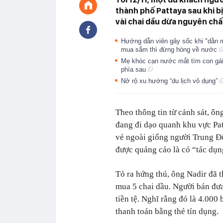
thành phố Pattaya sau khi b
vài chai dầu dừa nguyên chấ
Hướng dẫn viên gây sốc khi "dằn m
mua sắm thì đừng hòng về nước
Mẹ khóc cạn nước mắt tìm con gái 2
phía sau
Nở rộ xu hướng “du lịch vô dụng”
Theo thông tin từ cảnh sát, ông
đang đi dạo quanh khu vực Pa
vẻ ngoài giống người Trung Đ
được quảng cáo là có “tác dụn
Tỏ ra hứng thú, ông Nadir đã 
mua 5 chai dầu. Người bán đưa
tiền tệ. Nghĩ rằng đó là 4.000
thanh toán bằng thẻ tín dụng.