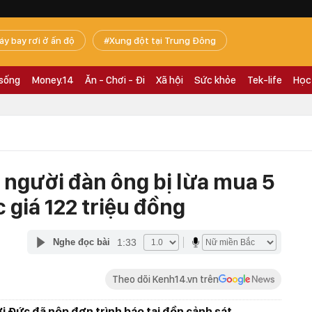
áy bay rơi ở ấn độ
Xung đột tại Trung Đông
 sống
Money.14
Ăn - Chơi - Đi
Xã hội
Sức khỏe
Tek-life
Học
t người đàn ông bị lừa mua 5
 giá 122 triệu đồng
1:33
Nghe đọc bài
Theo dõi Kenh14.vn trên
ời Đức đã nộp đơn trình báo tại đồn cảnh sát