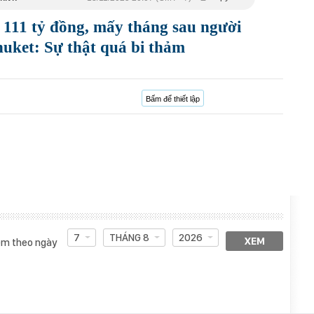
111 tỷ đồng, mấy tháng sau người
huket: Sự thật quá bi thảm
Bấm để thiết lập
7
THÁNG 8
2026
XEM
m theo ngày