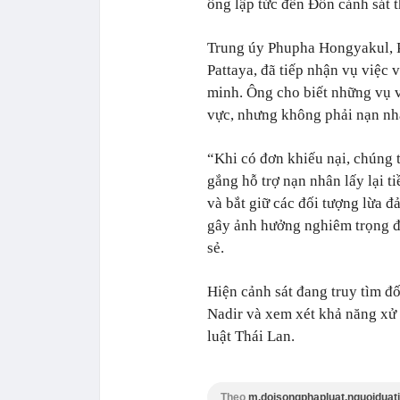
ông lập tức đến Đồn cảnh sát t
Trung úy Phupha Hongyakul, Ph
Pattaya, đã tiếp nhận vụ việc v
minh. Ông cho biết những vụ v
vực, nhưng không phải nạn nhâ
“Khi có đơn khiếu nại, chúng t
gắng hỗ trợ nạn nhân lấy lại ti
và bắt giữ các đối tượng lừa 
gây ảnh hưởng nghiêm trọng đế
sẻ.
Hiện cảnh sát đang truy tìm đ
Nadir và xem xét khả năng xử 
luật Thái Lan.
Theo
m.doisongphapluat.nguoiduati