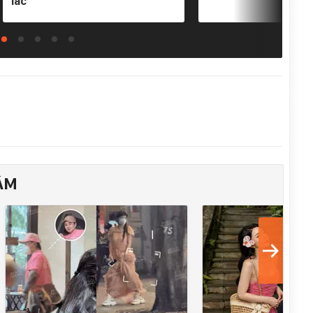
lắc
ÂM