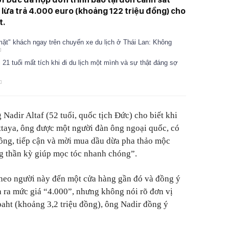
ị lừa trả 4.000 euro (khoảng 122 triệu đồng) cho
t.
ặt" khách ngay trên chuyến xe du lịch ở Thái Lan: Không
1 tuổi mất tích khi đi du lịch một mình và sự thật đáng sợ
 Nadir Altaf (52 tuổi, quốc tịch Đức) cho biết khi
ttaya, ông được một người đàn ông ngoại quốc, có
ông, tiếp cận và mời mua dầu dừa pha thảo mộc
g thần kỳ giúp mọc tóc nhanh chóng”.
theo người này đến một cửa hàng gần đó và đồng ý
 ra mức giá “4.000”, nhưng không nói rõ đơn vị
 baht (khoảng 3,2 triệu đồng), ông Nadir đồng ý