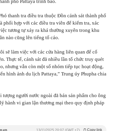
hành phố Pattaya trình báo.
ó thanh tra điều tra thuộc Đồn cảnh sát thành phố
à phối hợp với các điều tra viên để kiểm tra, xác
iệc tương tự xảy ra khá thường xuyên trong khu
n nào cũng lên tiếng tố cáo.
ôi sẽ làm việc với các cửa hàng liên quan để cố
ền. Thực tế, cảnh sát đã nhiều lần tổ chức truy quét
đảo, nhưng vẫn còn một số nhóm tiếp tục hoạt động,
n hình ảnh du lịch Pattaya,” Trung úy Phupha chia
ối tượng người nước ngoài đã bán sản phẩm cho ông
lý hành vi gian lận thương mại theo quy định pháp
Copy link
n.vn
13/11/2025 20:07 (GMT +7)