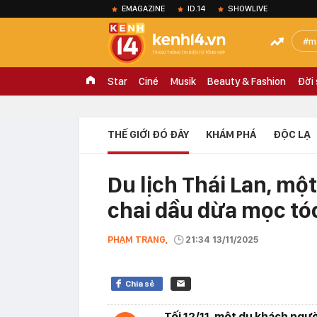
EMAGAZINE
ID.14
SHOWLIVE
m
Star
Ciné
Musik
Beauty & Fashion
Đời
THẾ GIỚI ĐÓ ĐÂY
KHÁM PHÁ
ĐỘC LẠ
Du lịch Thái Lan, mộ
chai dầu dừa mọc tóc
PHẠM TRANG,
21:34 13/11/2025
Chia sẻ
Tối 12/11, một du khách ngư