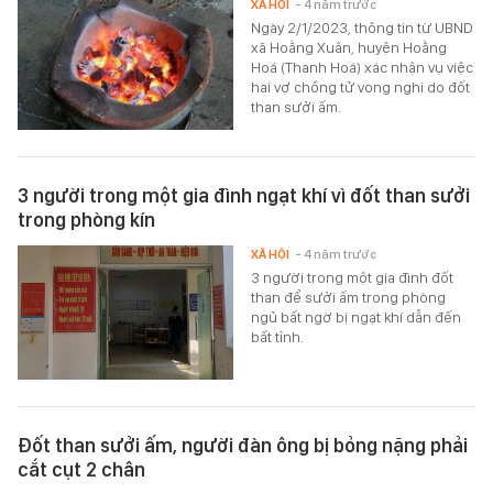
XÃ HỘI
- 4 năm trước
Ngày 2/1/2023, thông tin từ UBND
xã Hoằng Xuân, huyện Hoằng
Hoá (Thanh Hoá) xác nhận vụ việc
hai vợ chồng tử vong nghi do đốt
than sưởi ấm.
3 người trong một gia đình ngạt khí vì đốt than sưởi
trong phòng kín
XÃ HỘI
- 4 năm trước
3 người trong một gia đình đốt
than để sưởi ấm trong phòng
ngủ bất ngờ bị ngạt khí dẫn đến
bất tỉnh.
Đốt than sưởi ấm, người đàn ông bị bỏng nặng phải
cắt cụt 2 chân