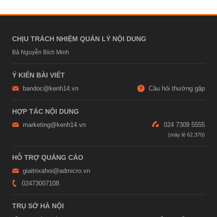
CHỊU TRÁCH NHIỆM QUẢN LÝ NỘI DUNG
Bà Nguyễn Bích Minh
Ý KIẾN BÀI VIẾT
bandoc@kenh14.vn
Câu hỏi thường gặp
HỢP TÁC NỘI DUNG
marketing@kenh14.vn
024 7309 5555
HỖ TRỢ QUẢNG CÁO
giaitrixahoi@admicro.vn
02473007108
TRỤ SỞ HÀ NỘI