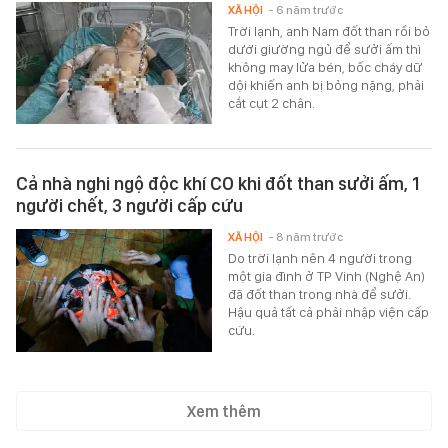
XÃ HỘI
- 6 năm trước
Trời lạnh, anh Nam đốt than rồi bỏ
dưới giường ngủ để sưởi ấm thì
không may lửa bén, bốc cháy dữ
dội khiến anh bị bỏng nặng, phải
cắt cụt 2 chân.
Cả nhà nghi ngộ độc khí CO khi đốt than sưởi ấm, 1
người chết, 3 người cấp cứu
XÃ HỘI
- 8 năm trước
Do trời lạnh nên 4 người trong
một gia đình ở TP Vinh (Nghệ An)
đã đốt than trong nhà để sưởi.
Hậu quả tất cả phải nhập viện cấp
cứu.
Xem thêm