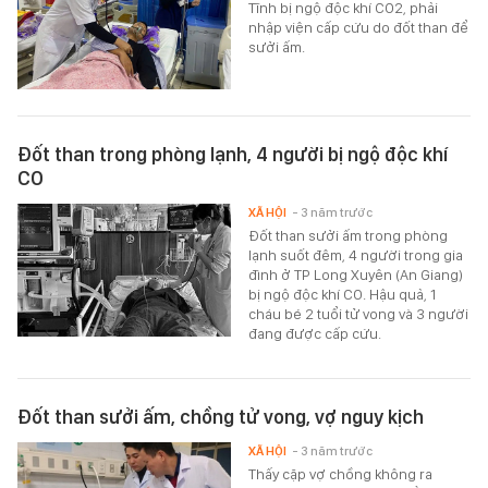
Tĩnh bị ngộ độc khí CO2, phải
nhập viện cấp cứu do đốt than để
sưởi ấm.
Đốt than trong phòng lạnh, 4 người bị ngộ độc khí
CO
XÃ HỘI
- 3 năm trước
Đốt than sưởi ấm trong phòng
lạnh suốt đêm, 4 người trong gia
đình ở TP Long Xuyên (An Giang)
bị ngộ độc khí CO. Hậu quả, 1
cháu bé 2 tuổi tử vong và 3 người
đang được cấp cứu.
Đốt than sưởi ấm, chồng tử vong, vợ nguy kịch
XÃ HỘI
- 3 năm trước
Thấy cặp vợ chồng không ra