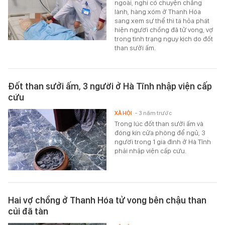
ngoài, nghi có chuyện chẳng
lành, hàng xóm ở Thanh Hóa
sang xem sự thể thì tá hỏa phát
hiện người chồng đã tử vong, vợ
trong tình trạng nguy kịch do đốt
than sưởi ấm.
Đốt than sưởi ấm, 3 người ở Hà Tĩnh nhập viện cấp
cứu
XÃ HỘI
- 3 năm trước
Trong lúc đốt than sưởi ấm và
đóng kín cửa phòng để ngủ, 3
người trong 1 gia đình ở Hà Tĩnh
phải nhập viện cấp cứu.
Hai vợ chồng ở Thanh Hóa tử vong bên chậu than
củi đã tàn