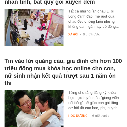
nhân tình, bắt quỳ gối xuyên đêm
Tất cả những lần cháu L. bị
Long đánh đập, mẹ ruột của
cháu đều chứng kiến nhưng
không can ngăn hay có động…
XÃ HỘI
-
6 giờ trước
Tin vào lời quảng cáo, gia đình chi hơn 100
triệu đồng mua khóa học online cho con,
nữ sinh nhận kết quả trượt sau 1 năm ôn
thi
Từng cho rằng đăng ký khóa
học trực tuyến của "giảng viên
nổi tiếng" sẽ giúp con gái tăng
cơ hội đỗ cao học, phụ huynh…
HỌC ĐƯỜNG
-
6 giờ trước