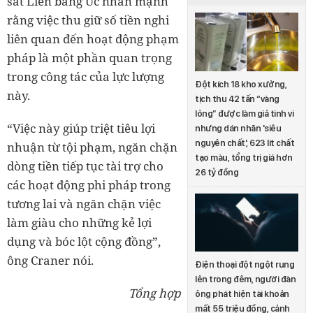
sát Liên bang Úc nhấn mạnh
rằng việc thu giữ số tiền nghi
liên quan đến hoạt động phạm
pháp là một phần quan trọng
trong công tác của lực lượng
Đột kích 18 kho xưởng,
này.
tịch thu 42 tấn “vàng
lỏng” được làm giả tinh vi
“Việc này giúp triệt tiêu lợi
nhưng dán nhãn 'siêu
nguyên chất', 623 lít chất
nhuận từ tội phạm, ngăn chặn
tạo màu, tổng trị giá hơn
dòng tiền tiếp tục tài trợ cho
26 tỷ đồng
các hoạt động phi pháp trong
tương lai và ngăn chặn việc
làm giàu cho những kẻ lợi
dụng và bóc lột cộng đồng”,
ông Craner nói.
Điện thoại đột ngột rung
lên trong đêm, người đàn
Tổng hợp
ông phát hiện tài khoản
mất 55 triệu đồng, cảnh