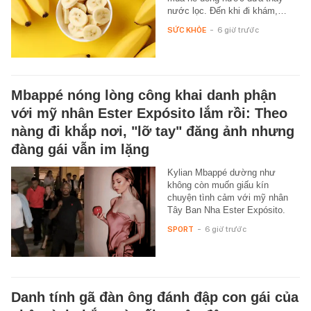
nước lọc. Đến khi đi khám,…
SỨC KHỎE
-
6 giờ trước
Mbappé nóng lòng công khai danh phận
với mỹ nhân Ester Expósito lắm rồi: Theo
nàng đi khắp nơi, "lỡ tay" đăng ảnh nhưng
đàng gái vẫn im lặng
Kylian Mbappé dường như
không còn muốn giấu kín
chuyện tình cảm với mỹ nhân
Tây Ban Nha Ester Expósito.
SPORT
-
6 giờ trước
Danh tính gã đàn ông đánh đập con gái của