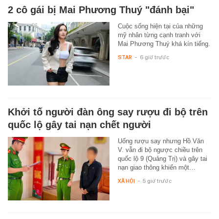
2 cô gái bị Mai Phương Thuý "đánh bại"
Cuộc sống hiện tại của những
mỹ nhân từng cạnh tranh với
Mai Phương Thuý khá kín tiếng.
STAR
-
6 giờ trước
Khởi tố người đàn ông say rượu đi bộ trên
quốc lộ gây tai nạn chết người
Uống rượu say nhưng Hồ Văn
V. vẫn đi bộ ngược chiều trên
quốc lộ 9 (Quảng Trị) và gây tai
nạn giao thông khiến một…
XÃ HỘI
-
5 giờ trước