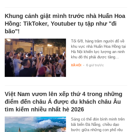
Khung cảnh giật mình trước nhà Huấn Hoa
Hồng: TikToker, Youtuber tụ tập như "đi
bão"!
Tối 6/8, hàng trăm người đổ về
khu vực nhà Huấn Hoa Hồng tại
Hà Nội khiến lực lượng an ninh
khu đô thị phải được tăng…
XÃ HỘI
-
6 giờ trước
Việt Nam vươn lên xếp thứ 4 trong những
điểm đến châu Á được du khách châu Âu
tìm kiếm nhiều nhất hè 2026
Sáng có thể đón bình minh trên
bãi biển Đà Nẵng, chiều dạo
bước giữa những con phố rêu