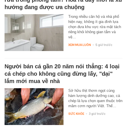
hướng đang được ưa chuộng
Trong nhiều căn hộ và nhà phố
hiện nay, không ít gia đình lựa
chọn đưa khu vực rửa mặt tách
riêng khỏi không gian tắm và
vệ…
XEM MUA LUÔN
-
5 giờ trước
Người bán cá gần 20 năm nói thẳng: 4 loại
cá chép cho không cũng đừng lấy, "dại"
lắm mới mua về nhà
Sở hữu thịt thơm ngọt cùng
hàm lượng dinh dưỡng cao, cá
chép là lựa chọn quen thuộc trên
mâm cơm người Việt. Thế…
SỨC KHỎE
-
3 giờ trước