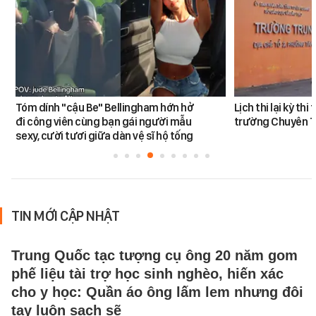
Tóm dính "cậu Be" Bellingham hớn hở
Lịch thi lại kỳ th
đi công viên cùng bạn gái người mẫu
trường Chuyên 
sexy, cười tươi giữa dàn vệ sĩ hộ tống
TIN MỚI CẬP NHẬT
Trung Quốc tạc tượng cụ ông 20 năm gom
phế liệu tài trợ học sinh nghèo, hiến xác
cho y học: Quần áo ông lấm lem nhưng đôi
tay luôn sạch sẽ