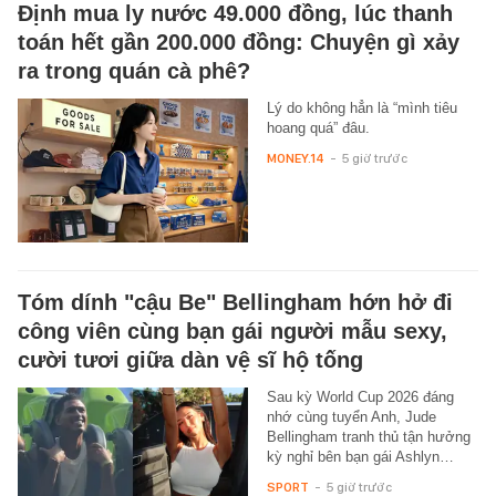
Định mua ly nước 49.000 đồng, lúc thanh
toán hết gần 200.000 đồng: Chuyện gì xảy
ra trong quán cà phê?
Lý do không hẳn là “mình tiêu
hoang quá” đâu.
MONEY.14
-
5 giờ trước
Tóm dính "cậu Be" Bellingham hớn hở đi
công viên cùng bạn gái người mẫu sexy,
cười tươi giữa dàn vệ sĩ hộ tống
Sau kỳ World Cup 2026 đáng
nhớ cùng tuyển Anh, Jude
Bellingham tranh thủ tận hưởng
kỳ nghỉ bên bạn gái Ashlyn…
SPORT
-
5 giờ trước