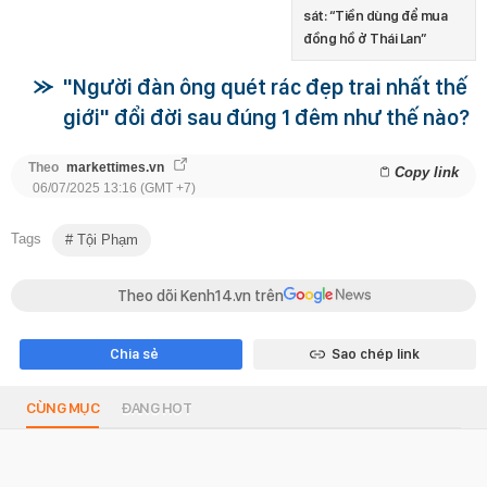
sát: “Tiền dùng để mua
đồng hồ ở Thái Lan”
"Người đàn ông quét rác đẹp trai nhất thế
giới" đổi đời sau đúng 1 đêm như thế nào?
Theo
markettimes.vn
Copy link
06/07/2025 13:16 (GMT +7)
Tags
Tội Phạm
Theo dõi Kenh14.vn trên
Chia sẻ
Sao chép link
CÙNG MỤC
ĐANG HOT