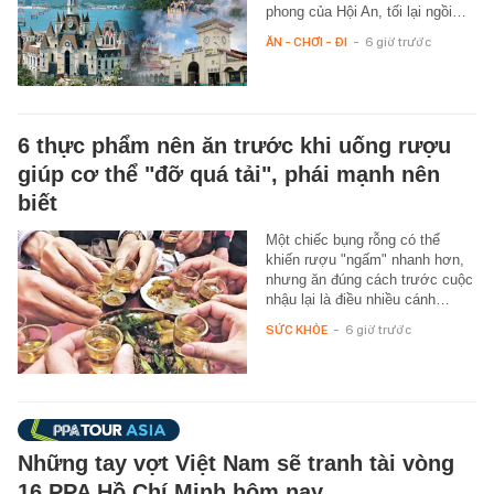
phong của Hội An, tối lại ngồi…
ĂN - CHƠI - ĐI
-
6 giờ trước
6 thực phẩm nên ăn trước khi uống rượu
giúp cơ thể "đỡ quá tải", phái mạnh nên
biết
Một chiếc bụng rỗng có thể
khiến rượu "ngấm" nhanh hơn,
nhưng ăn đúng cách trước cuộc
nhậu lại là điều nhiều cánh…
SỨC KHỎE
-
6 giờ trước
Những tay vợt Việt Nam sẽ tranh tài vòng
16 PPA Hồ Chí Minh hôm nay