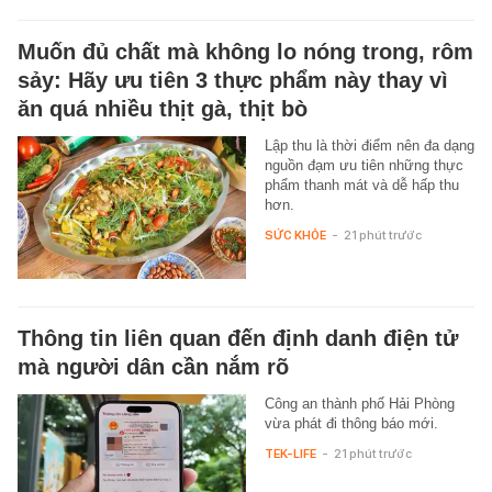
Muốn đủ chất mà không lo nóng trong, rôm
sảy: Hãy ưu tiên 3 thực phẩm này thay vì
ăn quá nhiều thịt gà, thịt bò
Lập thu là thời điểm nên đa dạng
nguồn đạm ưu tiên những thực
phẩm thanh mát và dễ hấp thu
hơn.
SỨC KHỎE
-
21 phút trước
Thông tin liên quan đến định danh điện tử
mà người dân cần nắm rõ
Công an thành phố Hải Phòng
vừa phát đi thông báo mới.
TEK-LIFE
-
21 phút trước