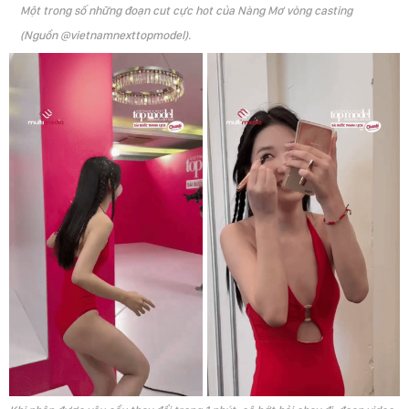
Một trong số những đoạn cut cực hot của Nàng Mơ vòng casting
(Nguồn @vietnamnexttopmodel).
Khi nhận được yêu cầu thay đổi trong 1 phút, cô hớt hải chạy đi, đoạn video