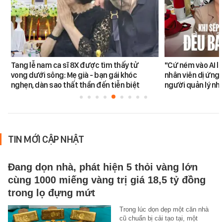
Tang lễ nam ca sĩ 8X được tìm thấy tử
"Cứ ném vào AI l
vong dưới sông: Mẹ già - bạn gái khóc
nhân viên dị ứng 
nghẹn, dàn sao thất thần đến tiễn biệt
người quản lý nh
TIN MỚI CẬP NHẬT
Đang dọn nhà, phát hiện 5 thỏi vàng lớn
cùng 1000 miếng vàng trị giá 18,5 tỷ đồng
trong lọ đựng mứt
Trong lúc dọn dẹp một căn nhà
cũ chuẩn bị cải tạo tại, một