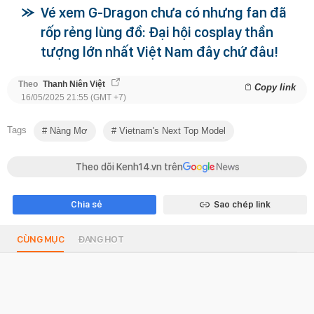
Vé xem G-Dragon chưa có nhưng fan đã
rốp rẻng lùng đồ: Đại hội cosplay thần
tượng lớn nhất Việt Nam đây chứ đâu!
Theo
Thanh Niên Việt
Copy link
16/05/2025 21:55 (GMT +7)
Tags
Nàng Mơ
Vietnam's Next Top Model
Theo dõi Kenh14.vn trên
Chia sẻ
Sao chép link
CÙNG MỤC
ĐANG HOT