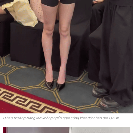
Ở hậu trường Nàng Mơ không ngần ngại công khai đôi chân dài 1,02 m.