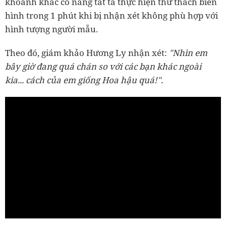
khoảnh khắc cô nàng tất tả thực hiện thử thách biến
hình trong 1 phút khi bị nhận xét không phù hợp với
hình tượng người mẫu.
Theo đó, giám khảo Hương Ly nhận xét:
"Nhìn em
bây giờ đang quá chán so với các bạn khác ngoài
kia... cách của em giống Hoa hậu quá!".
0:00