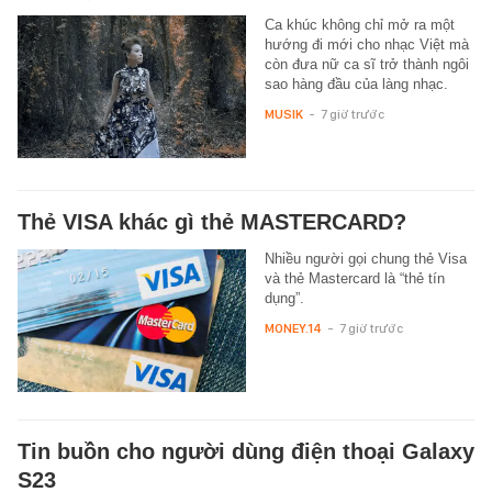
Ca khúc không chỉ mở ra một
hướng đi mới cho nhạc Việt mà
còn đưa nữ ca sĩ trở thành ngôi
sao hàng đầu của làng nhạc.
MUSIK
-
7 giờ trước
Thẻ VISA khác gì thẻ MASTERCARD?
Nhiều người gọi chung thẻ Visa
và thẻ Mastercard là “thẻ tín
dụng”.
MONEY.14
-
7 giờ trước
Tin buồn cho người dùng điện thoại Galaxy
S23