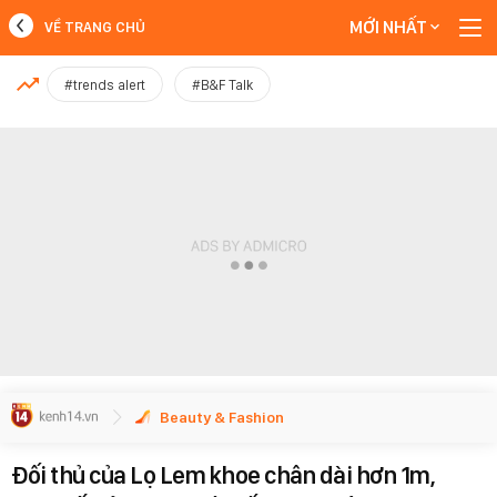
MỚI NHẤT
VỀ TRANG CHỦ
MỚI NHẤT
#trends alert
#B&F Talk
Xem thêm
Beauty & Fashion
Đối thủ của Lọ Lem khoe chân dài hơn 1m,