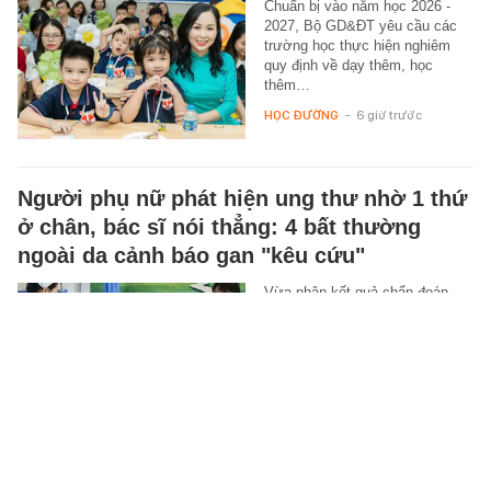
2027, Bộ GD&ĐT yêu cầu các
trường học thực hiện nghiêm
quy định về dạy thêm, học
thêm…
HỌC ĐƯỜNG
-
6 giờ trước
Người phụ nữ phát hiện ung thư nhờ 1 thứ
ở chân, bác sĩ nói thẳng: 4 bất thường
ngoài da cảnh báo gan "kêu cứu"
Vừa nhận kết quả chẩn đoán,
người phụ nữ này tức giận tìm
gặp bác sĩ rồi hỏi: "Ngứa chân
thì liên quan gì đến ung thư gan,
…
SỨC KHỎE
-
6 giờ trước
4 chiếc điện thoại màn hình lớn "đáng