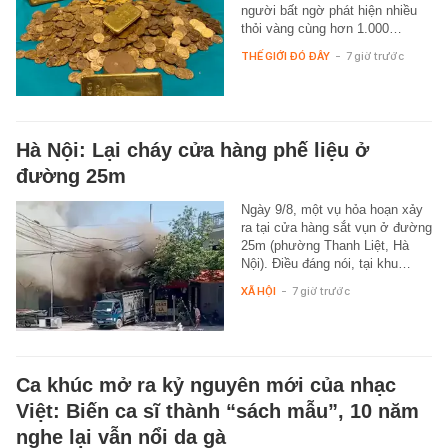
người bất ngờ phát hiện nhiều
thỏi vàng cùng hơn 1.000…
THẾ GIỚI ĐÓ ĐÂY
-
7 giờ trước
Hà Nội: Lại cháy cửa hàng phế liệu ở
đường 25m
Ngày 9/8, một vụ hỏa hoạn xảy
ra tại cửa hàng sắt vụn ở đường
25m (phường Thanh Liệt, Hà
Nội). Điều đáng nói, tại khu…
XÃ HỘI
-
7 giờ trước
Ca khúc mở ra kỷ nguyên mới của nhạc
Việt: Biến ca sĩ thành “sách mẫu”, 10 năm
nghe lại vẫn nổi da gà