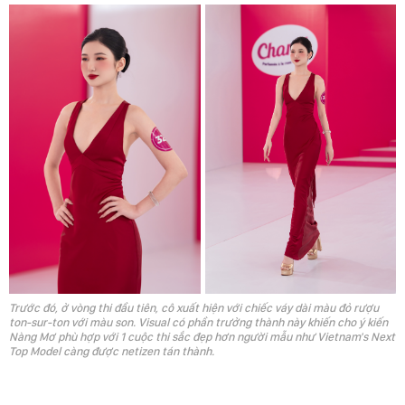
Trước đó, ở vòng thi đầu tiên, cô xuất hiện với chiếc váy dài màu đỏ rượu
ton-sur-ton với màu son. Visual có phần trưởng thành này khiến cho ý kiến
Nàng Mơ phù hợp với 1 cuộc thi sắc đẹp hơn người mẫu như Vietnam's Next
Top Model càng được netizen tán thành.