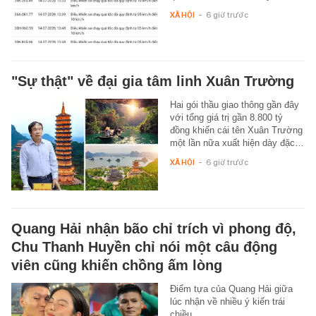
XÃ HỘI
-
6 giờ trước
"Sự thật" về đại gia tâm linh Xuân Trường
Hai gói thầu giao thông gần đây
với tổng giá trị gần 8.800 tỷ
đồng khiến cái tên Xuân Trường
một lần nữa xuất hiện dày đặc…
XÃ HỘI
-
6 giờ trước
Quang Hải nhận bão chỉ trích vì phong độ,
Chu Thanh Huyền chỉ nói một câu động
viên cũng khiến chồng ấm lòng
Điểm tựa của Quang Hải giữa
lúc nhận về nhiều ý kiến trái
chiều.