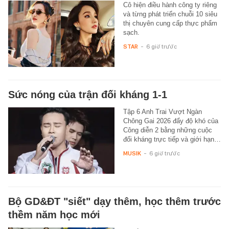
Cô hiện điều hành công ty riêng
và từng phát triển chuỗi 10 siêu
thị chuyên cung cấp thực phẩm
sạch.
STAR
-
6 giờ trước
Sức nóng của trận đối kháng 1-1
Tập 6 Anh Trai Vượt Ngàn
Chông Gai 2026 đẩy độ khó của
Công diễn 2 bằng những cuộc
đối kháng trực tiếp và giới hạn…
MUSIK
-
6 giờ trước
Bộ GD&ĐT "siết" dạy thêm, học thêm trước
thềm năm học mới
Chuẩn bị vào năm học 2026 -