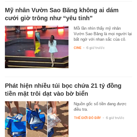
Mỹ nhân Vườn Sao Băng không ai dám
cưới giờ trông như “yêu tinh”
Mỗi lần nhìn thấy mỹ nhân
Vườn Sao Băng là mọi người lại
bất ngờ với nhan sắc của cô.
CINE
-
6 giờ trước
Phát hiện nhiều túi bọc chứa 21 tỷ đồng
tiền mặt trôi dạt vào bờ biển
Nguồn gốc số tiền đang được
điều tra.
THẾ GIỚI ĐÓ ĐÂY
-
6 giờ trước