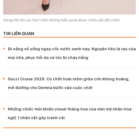
Nàng Mơ lăn xả thực hiện những kiểu pose khoe chiều dài đôi chân.
TIN LIÊN QUAN
Đi nắng về uống ngay cốc nước xanh này: Nguyên liệu là rau của
mọi nhà, phục hồi da và tóc bị cháy nắng
Gucci Cruise 2026: Cú chốt hoài niệm giữa cơn khủng hoảng,
mở đường cho Demna bước vào cuộc chơi
Những chiếc mũi khiến visual thăng hoa của dàn mỹ nhân Hoa
ngữ, 1 nhân vật gây tranh cãi