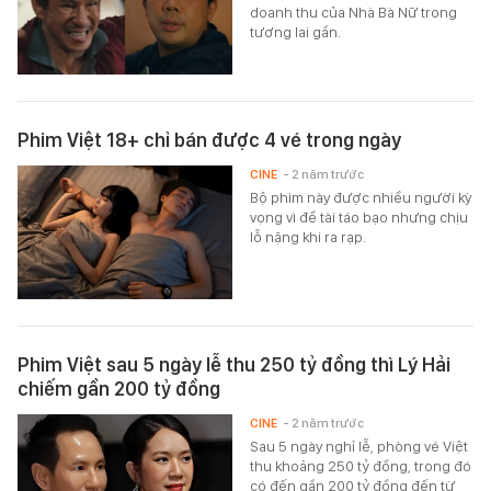
doanh thu của Nhà Bà Nữ trong
tương lai gần.
Phim Việt 18+ chỉ bán được 4 vé trong ngày
CINE
- 2 năm trước
Bộ phim này được nhiều người kỳ
vọng vì đề tài táo bạo nhưng chịu
lỗ nặng khi ra rạp.
Phim Việt sau 5 ngày lễ thu 250 tỷ đồng thì Lý Hải
chiếm gần 200 tỷ đồng
CINE
- 2 năm trước
Sau 5 ngày nghỉ lễ, phòng vé Việt
thu khoảng 250 tỷ đồng, trong đó
có đến gần 200 tỷ đồng đến từ