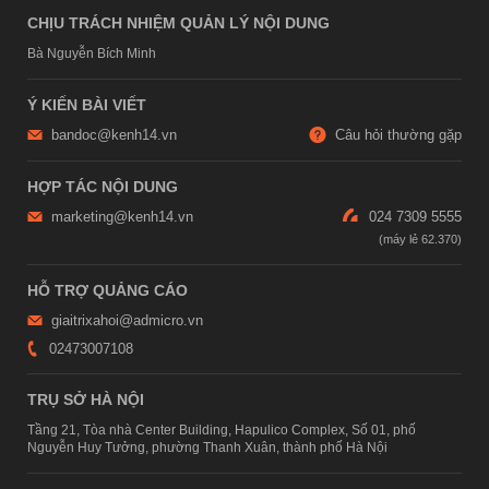
CHỊU TRÁCH NHIỆM QUẢN LÝ NỘI DUNG
Bà Nguyễn Bích Minh
Ý KIẾN BÀI VIẾT
bandoc@kenh14.vn
Câu hỏi thường gặp
HỢP TÁC NỘI DUNG
marketing@kenh14.vn
024 7309 5555
HỖ TRỢ QUẢNG CÁO
giaitrixahoi@admicro.vn
02473007108
TRỤ SỞ HÀ NỘI
Tầng 21, Tòa nhà Center Building, Hapulico Complex, Số 01, phố
Nguyễn Huy Tưởng, phường Thanh Xuân, thành phố Hà Nội