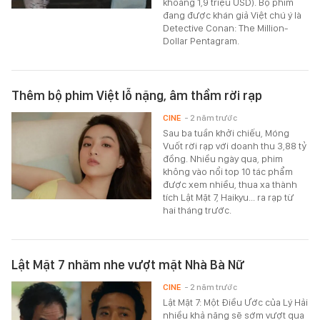
khoảng 1,9 triệu USD). Bộ phim
đang được khán giả Việt chú ý là
Detective Conan: The Million-
Dollar Pentagram.
Thêm bộ phim Việt lỗ nặng, âm thầm rời rạp
CINE
- 2 năm trước
Sau ba tuần khởi chiếu, Móng
Vuốt rời rạp với doanh thu 3,88 tỷ
đồng. Nhiều ngày qua, phim
không vào nổi top 10 tác phẩm
được xem nhiều, thua xa thành
tích Lật Mặt 7, Haikyu... ra rạp từ
hai tháng trước.
Lật Mặt 7 nhăm nhe vượt mặt Nhà Bà Nữ
CINE
- 2 năm trước
Lật Mặt 7: Một Điều Ước của Lý Hải
nhiều khả năng sẽ sớm vượt qua