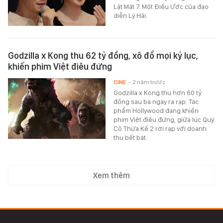
Lật Mặt 7: Một Điều Ước của đạo
diễn Lý Hải.
Godzilla x Kong thu 62 tỷ đồng, xô đổ mọi kỷ lục,
khiến phim Việt điêu đứng
CINE
- 2 năm trước
Godzilla x Kong thu hơn 60 tỷ
đồng sau ba ngày ra rạp. Tác
phẩm Hollywood đang khiến
phim Việt điêu đứng, giữa lúc Quý
Cô Thừa Kế 2 rời rạp với doanh
thu bết bát.
Xem thêm