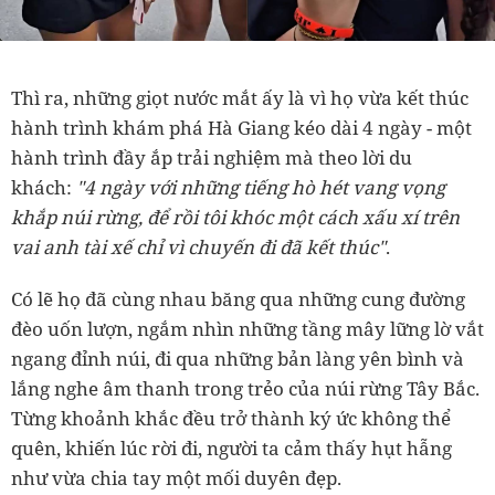
Thì ra, những giọt nước mắt ấy là vì họ vừa kết thúc
hành trình khám phá Hà Giang kéo dài 4 ngày - một
hành trình đầy ắp trải nghiệm mà theo lời du
khách:
"4 ngày với những tiếng hò hét vang vọng
khắp núi rừng, để rồi tôi khóc một cách xấu xí trên
vai anh tài xế chỉ vì chuyến đi đã kết thúc"
.
Có lẽ họ đã cùng nhau băng qua những cung đường
đèo uốn lượn, ngắm nhìn những tầng mây lững lờ vắt
ngang đỉnh núi, đi qua những bản làng yên bình và
lắng nghe âm thanh trong trẻo của núi rừng Tây Bắc.
Từng khoảnh khắc đều trở thành ký ức không thể
quên, khiến lúc rời đi, người ta cảm thấy hụt hẫng
như vừa chia tay một mối duyên đẹp.