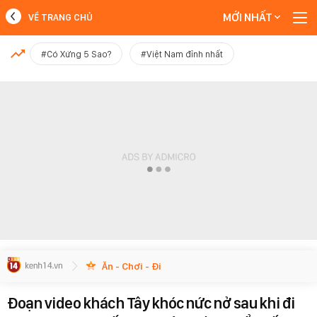
MỚI NHẤT
VỀ TRANG CHỦ
MỚI NHẤT
#Có Xứng 5 Sao?
#Việt Nam đỉnh nhất
Xem thêm
Ăn - Chơi - Đi
Đoạn video khách Tây khóc nức nở sau khi đi