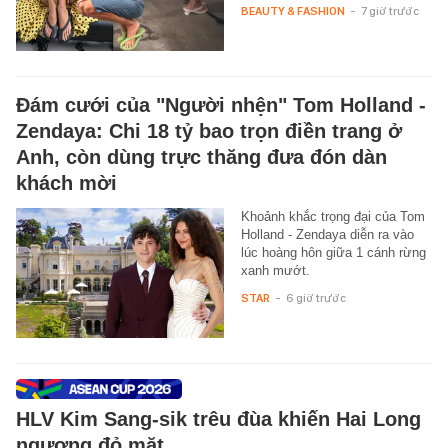
BEAUTY & FASHION
-
7 giờ trước
Đám cưới của "Người nhện" Tom Holland -
Zendaya: Chi 18 tỷ bao trọn điền trang ở
Anh, còn dùng trực thăng đưa đón dàn
khách mời
Khoảnh khắc trọng đại của Tom
Holland - Zendaya diễn ra vào
lúc hoàng hôn giữa 1 cánh rừng
xanh mướt.
STAR
-
6 giờ trước
HLV Kim Sang-sik trêu đùa khiến Hai Long
ngượng đỏ mặt