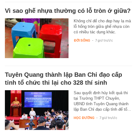
Vì sao ghế nhựa thường có lỗ tròn ở giữa?
Không chỉ để cho đẹp hay lạ mà
lỗ hổng tròn giữa ghế nhựa còn
có nhiều tác dụng khác.
ĐỜI SỐNG
-
7 giờ trước
Tuyên Quang thành lập Ban Chỉ đạo cấp
tỉnh tổ chức thi lại cho 328 thí sinh
Sau quyết định hủy kết quả thi
tại Trường THPT Chuyên,
UBND tỉnh Tuyên Quang thành
lập Ban Chỉ đạo cấp tỉnh để tổ…
HỌC ĐƯỜNG
-
7 giờ trước