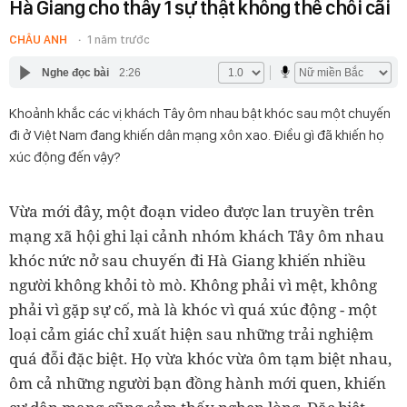
Hà Giang cho thấy 1 sự thật không thể chối cãi
CHÂU ANH
1 năm trước
Nghe đọc bài
2:26
Khoảnh khắc các vị khách Tây ôm nhau bật khóc sau một chuyến
đi ở Việt Nam đang khiến dân mạng xôn xao. Điều gì đã khiến họ
xúc động đến vậy?
Vừa mới đây, một đoạn video được lan truyền trên
mạng xã hội ghi lại cảnh nhóm khách Tây ôm nhau
khóc nức nở sau chuyến đi Hà Giang khiến nhiều
người không khỏi tò mò. Không phải vì mệt, không
phải vì gặp sự cố, mà là khóc vì quá xúc động - một
loại cảm giác chỉ xuất hiện sau những trải nghiệm
quá đỗi đặc biệt. Họ vừa khóc vừa ôm tạm biệt nhau,
ôm cả những người bạn đồng hành mới quen, khiến