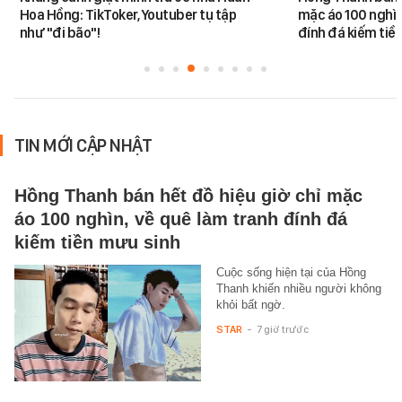
Hoa Hồng: TikToker, Youtuber tụ tập
mặc áo 100 nghìn
như "đi bão"!
đính đá kiếm tiề
TIN MỚI CẬP NHẬT
Hồng Thanh bán hết đồ hiệu giờ chỉ mặc
áo 100 nghìn, về quê làm tranh đính đá
kiếm tiền mưu sinh
Cuộc sống hiện tại của Hồng
Thanh khiến nhiều người không
khỏi bất ngờ.
STAR
-
7 giờ trước