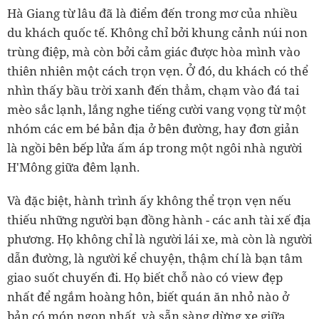
Hà Giang từ lâu đã là điểm đến trong mơ của nhiều
du khách quốc tế. Không chỉ bởi khung cảnh núi non
trùng điệp, mà còn bởi cảm giác được hòa mình vào
thiên nhiên một cách trọn vẹn. Ở đó, du khách có thể
nhìn thấy bầu trời xanh đến thẳm, chạm vào đá tai
mèo sắc lạnh, lắng nghe tiếng cười vang vọng từ một
nhóm các em bé bản địa ở bên đường, hay đơn giản
là ngồi bên bếp lửa ấm áp trong một ngôi nhà người
H'Mông giữa đêm lạnh.
Và đặc biệt, hành trình ấy không thể trọn vẹn nếu
thiếu những người bạn đồng hành - các anh tài xế địa
phương. Họ không chỉ là người lái xe, mà còn là người
dẫn đường, là người kể chuyện, thậm chí là bạn tâm
giao suốt chuyến đi. Họ biết chỗ nào có view đẹp
nhất để ngắm hoàng hôn, biết quán ăn nhỏ nào ở
bản có món ngon nhất, và sẵn sàng dừng xe giữa