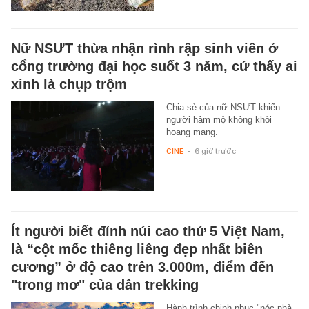
Nữ NSƯT thừa nhận rình rập sinh viên ở
cổng trường đại học suốt 3 năm, cứ thấy ai
xinh là chụp trộm
Chia sẻ của nữ NSƯT khiến
người hâm mộ không khỏi
hoang mang.
CINE
-
6 giờ trước
Ít người biết đỉnh núi cao thứ 5 Việt Nam,
là “cột mốc thiêng liêng đẹp nhất biên
cương” ở độ cao trên 3.000m, điểm đến
"trong mơ" của dân trekking
Hành trình chinh phục "nóc nhà