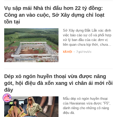
Vụ sập mái Nhà thi đấu hơn 22 tỷ đồng:
Công an vào cuộc, Sở Xây dựng chỉ loạt
tồn tại
Sở Xây dựng Đắk Lắk xác định
việc báo cáo sự cố và phối hợp
xử lý ban đầu của các đơn vị
liên quan chưa kịp thời, chưa…
XÃ HỘI
-
7 giờ trước
Dép xỏ ngón huyền thoại vừa được nâng
gót, hội điệu đà xốn xang vì chân ái mới rồi
đây
Mẫu dép xỏ ngón huyền thoại
của Havaianas vừa được "F5",
dành riêng cho những cô nàng
điệu đà.