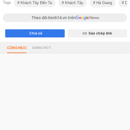
Tags
Khách Tây Đến Ta
Khách Tây
Hà Giang
Du
Theo dõi Kenh14.vn trên
Chia sẻ
Sao chép link
CÙNG MỤC
ĐANG HOT