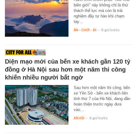
biên giới" này không chỉ là thử
thách thể lực mà còn là trải
nghiệm đầy tự hào khi chạm
tay…
ĂN - CHƠI - ĐI
-
6 giờ trước
Diện mạo mới của bến xe khách gần 120 tỷ
đồng ở Hà Nội sau hơn một năm thi công
khiến nhiều người bất ngờ
Sau hơn một năm thi công, bến
xe Yên Sở - bến xe khách liên
tỉnh thứ 7 của Hà Nội, đang dần
hoàn thiện trước ngày đưa
vào…
XÃ HỘI
-
6 giờ trước