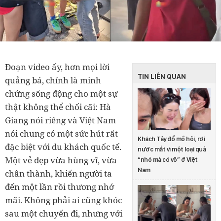
Đoạn video ấy, hơn mọi lời
TIN LIÊN QUAN
quảng bá, chính là minh
chứng sống động cho một sự
thật không thể chối cãi: Hà
Giang nói riêng và Việt Nam
nói chung có một sức hút rất
Khách Tây đổ mồ hôi, rơi
đặc biệt với du khách quốc tế.
nước mắt vì một loại quả
Một vẻ đẹp vừa hùng vĩ, vừa
“nhỏ mà có võ” ở Việt
Nam
chân thành, khiến người ta
đến một lần rồi thương nhớ
mãi. Không phải ai cũng khóc
sau một chuyến đi, nhưng với