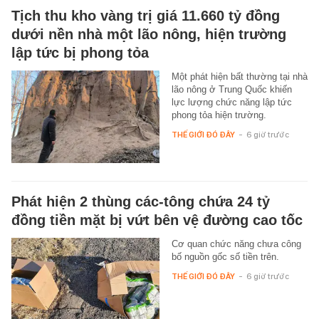
Tịch thu kho vàng trị giá 11.660 tỷ đồng
dưới nền nhà một lão nông, hiện trường
lập tức bị phong tỏa
Một phát hiện bất thường tại nhà
lão nông ở Trung Quốc khiến
lực lượng chức năng lập tức
phong tỏa hiện trường.
THẾ GIỚI ĐÓ ĐÂY
-
6 giờ trước
Phát hiện 2 thùng các-tông chứa 24 tỷ
đồng tiền mặt bị vứt bên vệ đường cao tốc
Cơ quan chức năng chưa công
bố nguồn gốc số tiền trên.
THẾ GIỚI ĐÓ ĐÂY
-
6 giờ trước