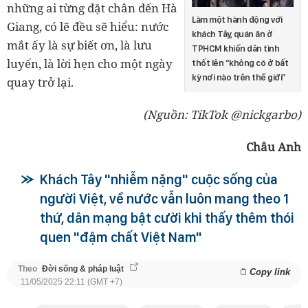
những ai từng đặt chân đến Hà
Làm một hành động với
Giang, có lẽ đều sẽ hiểu: nước
khách Tây, quán ăn ở
mắt ấy là sự biết ơn, là lưu
TPHCM khiến dân tình
luyến, là lời hẹn cho một ngày
thốt lên “không có ở bất
kỳ nơi nào trên thế giới”
quay trở lại.
(Nguồn: TikTok @nickgarbo)
Châu Anh
Khách Tây "nhiễm nặng" cuộc sống của
người Việt, về nước vẫn luôn mang theo 1
thứ, dân mạng bật cười khi thấy thêm thói
quen "đậm chất Việt Nam"
Theo
Đời sống & pháp luật
Copy link
11/05/2025 22:11 (GMT +7)