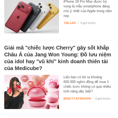
iPhone 18 Pro Max được kỳ
vọng là mẫu smartphone đáng
chú ý nhất của Apple trong năm
nay.
TEK-LIFE
-
3 giờ trước
Giải mã "chiếc lược Cherry" gây sốt khắp
Châu Á của Jang Won Young: Đồ lưu niệm
của idol hay "vũ khí" kinh doanh thiên tài
của Medicube?
Liệu bạn có bỏ ra khoảng
600.000 nghìn đồng để mua 1
chiếc lược không có quá nhiều
tính năng đặc biệt?
BEAUTY & FASHION
-
3 giờ trước