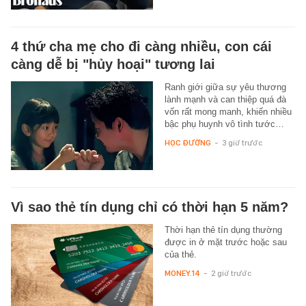
4 thứ cha mẹ cho đi càng nhiều, con cái
càng dễ bị "hủy hoại" tương lai
Ranh giới giữa sự yêu thương
lành mạnh và can thiệp quá đà
vốn rất mong manh, khiến nhiều
bậc phụ huynh vô tình tước…
HỌC ĐƯỜNG
-
3 giờ trước
Vì sao thẻ tín dụng chỉ có thời hạn 5 năm?
Thời hạn thẻ tín dụng thường
được in ở mặt trước hoặc sau
của thẻ.
MONEY.14
-
2 giờ trước