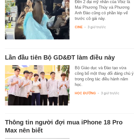
Đến 2 đại mỹ nhân của Vbiz là
Mai Phương Thúy và Phương
Anh Đào cũng có phần lép vế
trước cô gái này.
CINE
-
3 giờ trước
Lần đầu tiên Bộ GD&ĐT làm điều này
Bộ Giáo dục và Đào tạo vừa
công bố một thay đổi đáng chú ý
trong công tác điều hành năm
học.
HỌC ĐƯỜNG
-
3 giờ trước
Thông tin người đợi mua iPhone 18 Pro
Max nên biết