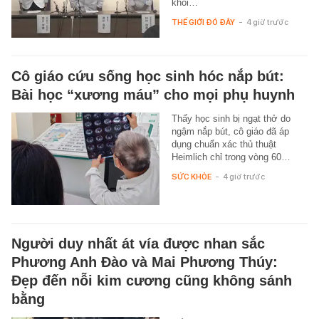
khối…
THẾ GIỚI ĐÓ ĐÂY
-
4 giờ trước
Cô giáo cứu sống học sinh hóc nắp bút:
Bài học “xương máu” cho mọi phụ huynh
Thấy học sinh bị ngạt thở do
ngậm nắp bút, cô giáo đã áp
dụng chuẩn xác thủ thuật
Heimlich chỉ trong vòng 60…
SỨC KHỎE
-
4 giờ trước
Người duy nhất át vía được nhan sắc
Phương Anh Đào và Mai Phương Thúy:
Đẹp đến nỗi kim cương cũng không sánh
bằng