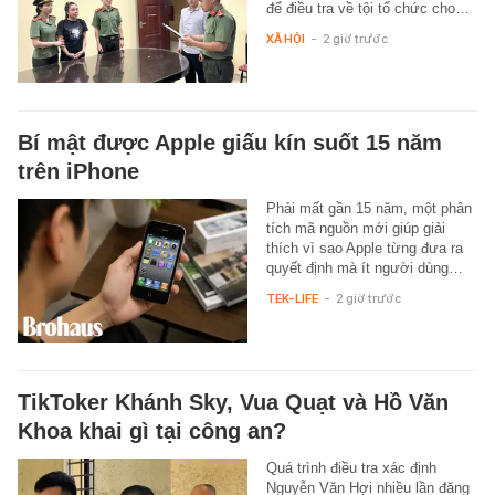
để điều tra về tội tổ chức cho…
XÃ HỘI
-
2 giờ trước
Bí mật được Apple giấu kín suốt 15 năm
trên iPhone
Phải mất gần 15 năm, một phân
tích mã nguồn mới giúp giải
thích vì sao Apple từng đưa ra
quyết định mà ít người dùng…
TEK-LIFE
-
2 giờ trước
TikToker Khánh Sky, Vua Quạt và Hồ Văn
Khoa khai gì tại công an?
Quá trình điều tra xác định
Nguyễn Văn Hợi nhiều lần đăng