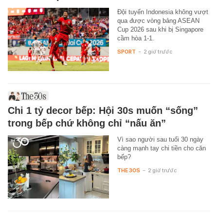
Đội tuyển Indonesia không vượt
qua được vòng bảng ASEAN
Cup 2026 sau khi bị Singapore
cầm hòa 1-1.
SPORT
-
2 giờ trước
Chi 1 tỷ decor bếp: Hội 30s muốn “sống”
trong bếp chứ không chỉ “nấu ăn”
Vì sao người sau tuổi 30 ngày
càng mạnh tay chi tiền cho căn
bếp?
THE 30S
-
2 giờ trước