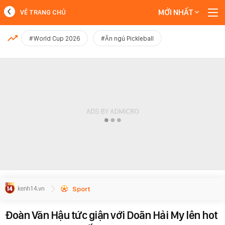
MỚI NHẤT
VỀ TRANG CHỦ
MỚI NHẤT
#World Cup 2026
#Ăn ngủ Pickleball
Xem thêm
Sport
Đoàn Văn Hậu tức giận với Doãn Hải My lên hot