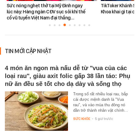
Sức nóng nghẹt thở tại Mỹ Đình ngay
TikToker Khánh S
lúc này: Hàng ngàn CĐV sục sôi khí thế
Khoa khai gì tại 
cổ vũ tuyển Việt Nam đại thắng…
TIN MỚI CẬP NHẬT
4 món ăn ngon mà nấu dễ từ "vua của các
loại rau", giàu axit folic gấp 38 lần táo: Phụ
nữ ăn đều sẽ tốt cho dạ dày và sống thọ
Trong số rất nhiều loại rau, bắp
cải được mệnh danh là "Vua
rau", và vào mùa thu đông nó
dần trở thành nhân vật chính…
SỨC KHỎE
-
5 giờ trước