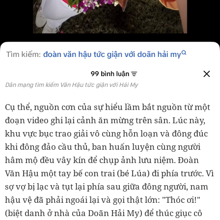
Dân mạng tìm kiếm Văn Hậu tức giận với Hải My
Cụ thể, nguồn cơn của sự hiểu lầm bắt nguồn từ một
đoạn video ghi lại cảnh ăn mừng trên sân. Lúc này,
khu vực bục trao giải vô cùng hỗn loạn và đông đúc
khi đông đảo cầu thủ, ban huấn luyện cùng người
hâm mộ đều vây kín để chụp ảnh lưu niệm. Đoàn
Văn Hậu một tay bế con trai (bé Lúa) đi phía trước. Vì
sợ vợ bị lạc và tụt lại phía sau giữa đông người, nam
hậu vệ đã phải ngoái lại và gọi thật lớn: "Thóc ơi!"
(biệt danh ở nhà của Doãn Hải My) để thúc giục cô