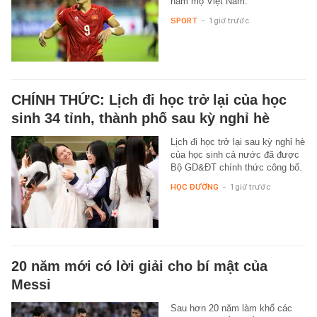
hâm mộ Việt Nam.
SPORT
-
1 giờ trước
CHÍNH THỨC: Lịch đi học trở lại của học
sinh 34 tỉnh, thành phố sau kỳ nghỉ hè
Lịch đi học trở lại sau kỳ nghỉ hè
của học sinh cả nước đã được
Bộ GD&ĐT chính thức công bố.
HỌC ĐƯỜNG
-
1 giờ trước
20 năm mới có lời giải cho bí mật của
Messi
Sau hơn 20 năm làm khổ các