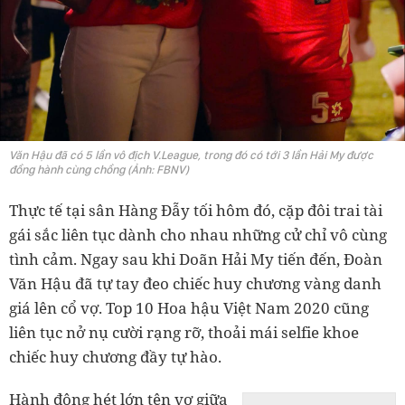
Văn Hậu đã có 5 lần vô địch V.League, trong đó có tới 3 lần Hải My được
đồng hành cùng chồng (Ảnh: FBNV)
Thực tế tại sân Hàng Đẫy tối hôm đó, cặp đôi trai tài
gái sắc liên tục dành cho nhau những cử chỉ vô cùng
tình cảm. Ngay sau khi Doãn Hải My tiến đến, Đoàn
Văn Hậu đã tự tay đeo chiếc huy chương vàng danh
giá lên cổ vợ. Top 10 Hoa hậu Việt Nam 2020 cũng
liên tục nở nụ cười rạng rỡ, thoải mái selfie khoe
chiếc huy chương đầy tự hào.
Hành động hét lớn tên vợ giữa