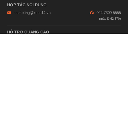
HỢP TÁC NỘI DUNG
marketing@kenh14.vn
024 7309 5555
HỖ TRỢ QUẢNG CÁO
giaitrixahoi@admicro.vn
02473007108
TRỤ SỞ HÀ NỘI
Tầng 21, Tòa nhà Center Building, Hapulico Complex, Số 01, phố
Nguyễn Huy Tưởng, phường Thanh Xuân, thành phố Hà Nội
TRỤ SỞ TP.HỒ CHÍ MINH
Tầng 4, Tòa nhà 123, số 127 Võ Văn Tần, Phường Xuân Hòa, TPHCM
Giấy phép thiết lập trang thông tin điện tử tổng hợp trên mạng số
2215/GP-TTĐT do Sở Thông tin và Truyền thông Hà Nội cấp ngày 10
tháng 4 năm 2019