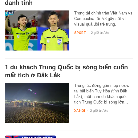
danh tính
Trọng tài chính trận Việt Nam vs
Campuchia tối 7/8 gây sốt vì
visual quá đỗi trẻ trung.
SPORT
-
2 giờ trước
1 du khách Trung Quốc bị sóng biển cuốn
mất tích ở Đắk Lắk
Trong lúc đứng gần mép nước
tại bãi biển Tuy Hòa (tỉnh Đắk
Lắk), một nam du khách quốc
tịch Trung Quốc bị sóng lớn…
XÃ HỘI
-
2 giờ trước