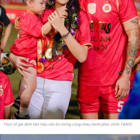
Thực tế gia đình Văn Hậu vẫn ăn mừng cùng nhau hạnh phúc (Ảnh: FBNV)