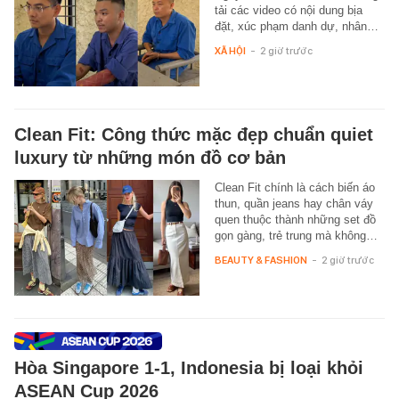
tải các video có nội dung bịa
đặt, xúc phạm danh dự, nhân…
XÃ HỘI
-
2 giờ trước
Clean Fit: Công thức mặc đẹp chuẩn quiet
luxury từ những món đồ cơ bản
Clean Fit chính là cách biến áo
thun, quần jeans hay chân váy
quen thuộc thành những set đồ
gọn gàng, trẻ trung mà không…
BEAUTY & FASHION
-
2 giờ trước
Hòa Singapore 1-1, Indonesia bị loại khỏi
ASEAN Cup 2026