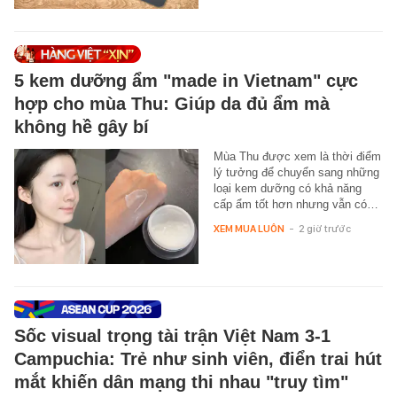
5 kem dưỡng ẩm "made in Vietnam" cực
hợp cho mùa Thu: Giúp da đủ ẩm mà
không hề gây bí
Mùa Thu được xem là thời điểm
lý tưởng để chuyển sang những
loại kem dưỡng có khả năng
cấp ẩm tốt hơn nhưng vẫn có…
XEM MUA LUÔN
-
2 giờ trước
Sốc visual trọng tài trận Việt Nam 3-1
Campuchia: Trẻ như sinh viên, điển trai hút
mắt khiến dân mạng thi nhau "truy tìm"