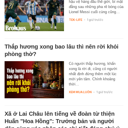
hậu vệ hàng đầu thế giới, bí mật
đằng sau những pha rê bóng của
Lionel Messi cuối cùng cũng…
TEK-LIFE
-
1 giờ trước
Thắp hương xong bao lâu thì nên rời khỏi
phòng thờ?
Có người thắp hương, khấn
xong là rời đi, cũng có người
nhất định đứng thêm một lúc
mới yên tâm. Chính khoảng
thời…
XEM MUA LUÔN
-
1 giờ trước
Xã ở Lai Châu lên tiếng về đoàn từ thiện
Huấn "Hoa Hồng": Trưởng bản và người