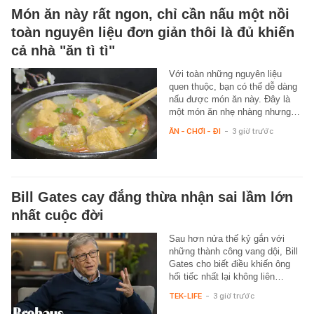
Món ăn này rất ngon, chỉ cần nấu một nồi
toàn nguyên liệu đơn giản thôi là đủ khiến
cả nhà "ăn tì tì"
Với toàn những nguyên liệu
quen thuộc, bạn có thể dễ dàng
nấu được món ăn này. Đây là
một món ăn nhẹ nhàng nhưng…
ĂN - CHƠI - ĐI
-
3 giờ trước
Bill Gates cay đắng thừa nhận sai lầm lớn
nhất cuộc đời
Sau hơn nửa thế kỷ gắn với
những thành công vang dội, Bill
Gates cho biết điều khiến ông
hối tiếc nhất lại không liên…
TEK-LIFE
-
3 giờ trước