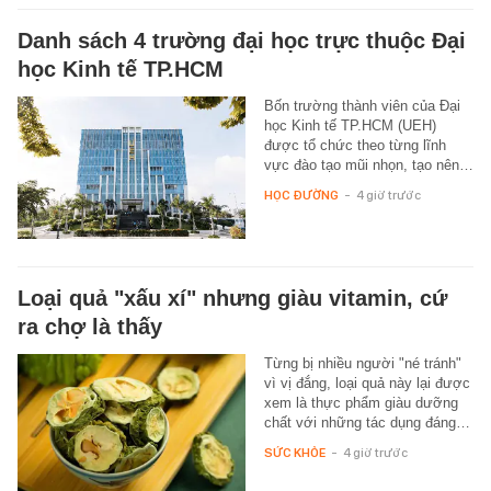
Danh sách 4 trường đại học trực thuộc Đại
học Kinh tế TP.HCM
Bốn trường thành viên của Đại
học Kinh tế TP.HCM (UEH)
được tổ chức theo từng lĩnh
vực đào tạo mũi nhọn, tạo nên…
HỌC ĐƯỜNG
-
4 giờ trước
Loại quả "xấu xí" nhưng giàu vitamin, cứ
ra chợ là thấy
Từng bị nhiều người "né tránh"
vì vị đắng, loại quả này lại được
xem là thực phẩm giàu dưỡng
chất với những tác dụng đáng…
SỨC KHỎE
-
4 giờ trước