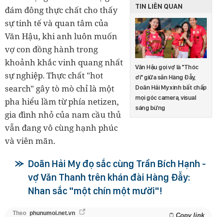
TIN LIÊN QUAN
đám đông thực chất cho thấy
sự tinh tế và quan tâm của
Văn Hậu, khi anh luôn muốn
vợ con đồng hành trong
khoảnh khắc vinh quang nhất
Văn Hậu gọi vợ là "Thóc
sự nghiệp. Thực chất "hot
ơi" giữa sân Hàng Đẫy,
search" gây tò mò chỉ là một
Doãn Hải My xinh bất chấp
mọi góc camera, visual
pha hiểu lầm từ phía netizen,
sáng bừng
gia đình nhỏ của nam cầu thủ
vẫn đang vô cùng hạnh phúc
và viên mãn.
Doãn Hải My đọ sắc cùng Trần Bích Hạnh -
vợ Văn Thanh trên khán đài Hàng Đẫy:
Nhan sắc "một chín một mười"!
Theo
phunumoi.net.vn
Copy link