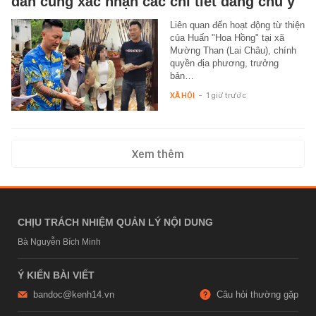
dân cùng xác nhận các chi tiết đáng chú ý
Liên quan đến hoạt động từ thiện
của Huấn "Hoa Hồng" tại xã
Mường Than (Lai Châu), chính
quyền địa phương, trưởng
bản…
XÃ HỘI
-
1 giờ trước
Xem thêm
CHỊU TRÁCH NHIỆM QUẢN LÝ NỘI DUNG
Bà Nguyễn Bích Minh
Ý KIẾN BÀI VIẾT
bandoc@kenh14.vn
Câu hỏi thường gặp