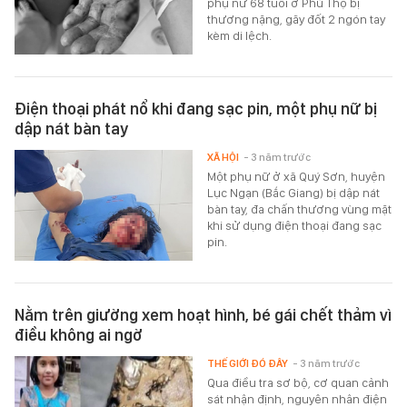
phụ nữ 68 tuổi ở Phú Thọ bị
thương nặng, gãy đốt 2 ngón tay
kèm di lệch.
Điện thoại phát nổ khi đang sạc pin, một phụ nữ bị
dập nát bàn tay
XÃ HỘI
- 3 năm trước
Một phụ nữ ở xã Quý Sơn, huyện
Lục Ngạn (Bắc Giang) bị dập nát
bàn tay, đa chấn thương vùng mặt
khi sử dụng điện thoại đang sạc
pin.
Nằm trên giường xem hoạt hình, bé gái chết thảm vì
điều không ai ngờ
THẾ GIỚI ĐÓ ĐÂY
- 3 năm trước
Qua điều tra sơ bộ, cơ quan cảnh
sát nhận định, nguyên nhân điện