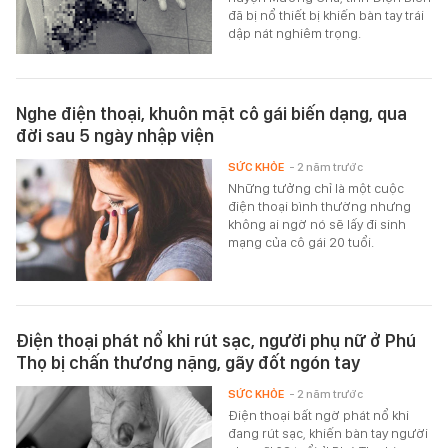
đã bị nổ thiết bị khiến bàn tay trái
dập nát nghiêm trọng.
Nghe điện thoại, khuôn mặt cô gái biến dạng, qua
đời sau 5 ngày nhập viện
SỨC KHỎE
- 2 năm trước
Những tưởng chỉ là một cuộc
điện thoại bình thường nhưng
không ai ngờ nó sẽ lấy đi sinh
mạng của cô gái 20 tuổi.
Điện thoại phát nổ khi rút sạc, người phụ nữ ở Phú
Thọ bị chấn thương nặng, gãy đốt ngón tay
SỨC KHỎE
- 2 năm trước
Điện thoại bất ngờ phát nổ khi
đang rút sạc, khiến bàn tay người