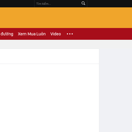
 đường
Xem Mua Luôn
Video