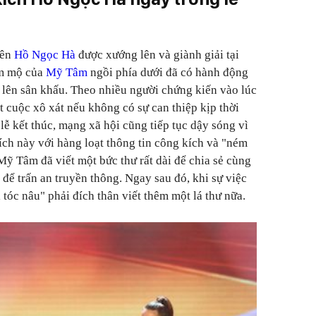
tên
Hồ Ngọc Hà
được xướng lên và giành giải tại
âm mộ của
Mỹ Tâm
ngồi phía dưới đã có hành động
ọ lên sân khấu. Theo nhiều người chứng kiến vào lúc
t cuộc xô xát nếu không có sự can thiệp kịp thời
lễ kết thúc, mạng xã hội cũng tiếp tục dậy sóng vì
ch này với hàng loạt thông tin công kích và "ném
ỹ Tâm đã viết một bức thư rất dài để chia sẻ cùng
để trấn an truyền thông. Ngay sau đó, khi sự việc
 tóc nâu" phải đích thân viết thêm một lá thư nữa.