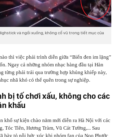
 lighstick và ngồi xuống, không cổ vũ trong tiết mục của
nào thì việc phải trình diễn giữa “Biển đen im lặng”
ốn. Ngay cả những nhóm nhạc hàng đầu tại Hàn
 từng phải trải qua trường hợp khủng khiếp này,
nhục nhã khó có thể quên trong sự nghiệp.
 bị tố chơi xấu, không cho các
ân khấu
n khổ sự kiện chào năm mới diễn ra Hà Nội với các
g, Tóc Tiên, Hương Tràm, Vũ Cát Tường,... Sau
đã bày tỏ nỗi bức xúc khi nhóm fan của Noo Phước