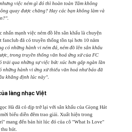
 nhưng việc ném gì đó thì hoàn toàn Tâm không
không quay được chăng? Hay các bạn không làm và
ẫn?".
tục nhấn mạnh việc ném đồ lên sân khấu là chuyện
 fanclub đã có truyền thống tồn tại hơn 10 năm
ng có những hành vi ném đá, ném đồ lên sân khấu
ược, trong truyền thống văn hoá ứng xử của FC
 trải qua những sự việc bức xúc hơn gấp ngàn lần
ó những hành vi ứng xử thiếu văn hoá như báo đã
câu khẳng định lúc này".
của làng nhạc Việt
c Hà đã có dịp trở lại với sân khấu của Giọng Hát
mời biểu diễn đêm trao giải. Xuất hiện trong
trí" mang đến bản hit lúc đó của cô "What Is Love"
thu hút.