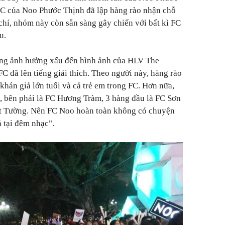
FC của Noo Phước Thịnh đã lập hàng rào nhận chỗ
chí, nhóm này còn sẵn sàng gây chiến với bất kì FC
u.
ang ảnh hưởng xấu đến hình ảnh của HLV The
FC đã lên tiếng giải thích. Theo người này, hàng rào
 khán giả lớn tuổi và cả trẻ em trong FC. Hơn nữa,
é, bên phải là FC Hương Tràm, 3 hàng đầu là FC Sơn
Cát Tường. Nên FC Noo hoàn toàn không có chuyện
̉ tại đêm nhạc".