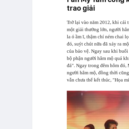
trao giải
Trở lại vào năm 2012, khi cái 
một giải thưởng lớn, người h
la ó ầm ĩ, thậm chí ném chai l
đó, suýt chút nữa đã xảy ra mộ
của bảo vệ. Ngay sau khi buổi 
bộ phận người hâm mộ quá khí
đá".
Ngay trong đêm hôm đó, M
người hâm mộ, đồng thời cũng 
vẫn chưa thể kết thúc, "Họa mi