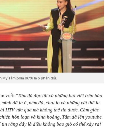
n Mỹ Tâm phía dưới la ó phản đối.
âm viết:
"Tâm đã đọc tất cả những bài viết trên báo
mình đã la ó, ném đá, chai lọ và những vật thể lạ
iải HTV vừa qua mà không thể tin được. Cảm giác
chiến hỗn loạn và kinh hoàng, Tâm đã lên youtube
ể tin rằng đây là điều không bao giờ có thể xảy ra!