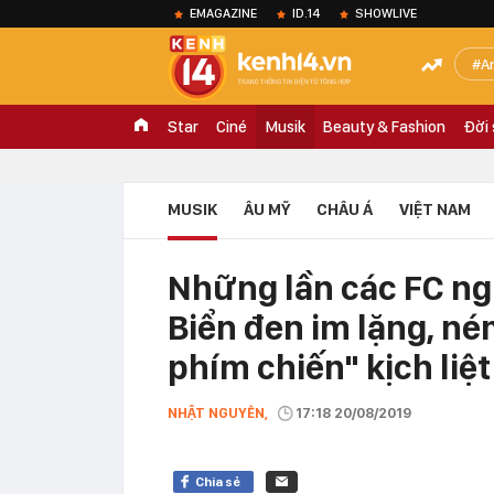
EMAGAZINE
ID.14
SHOWLIVE
A
Star
Ciné
Musik
Beauty & Fashion
Đời
MUSIK
ÂU MỸ
CHÂU Á
VIỆT NAM
Những lần các FC ng
Biển đen im lặng, ném
phím chiến" kịch liệ
NHẬT NGUYÊN,
17:18 20/08/2019
Chia sẻ