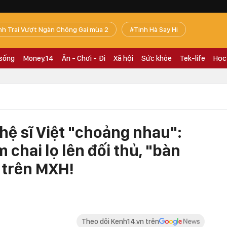
nh Trai Vượt Ngàn Chông Gai mùa 2
Tinh Hà Say Hi
 sống
Money.14
Ăn - Chơi - Đi
Xã hội
Sức khỏe
Tek-life
Học
hệ sĩ Việt "choảng nhau":
 chai lọ lên đối thủ, "bàn
t trên MXH!
Theo dõi Kenh14.vn trên