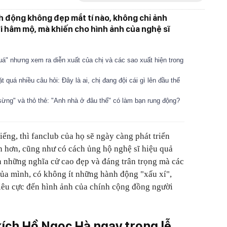
h động không đẹp mắt tí nào, không chỉ ảnh
hâm mộ, mà khiến cho hình ảnh của nghệ sĩ
á" nhưng xem ra diễn xuất của chị và các sao xuất hiện trong
 quá nhiều câu hỏi: Đây là ai, chị đang đội cái gì lên đầu thế
ừng" và thỏ thẻ: "Anh nhà ở đâu thế" có làm bạn rung động?
tiếng, thì fanclub của họ sẽ ngày càng phát triển
n hơn, cũng như có cách ủng hộ nghệ sĩ hiệu quả
 những nghĩa cử cao đẹp và đáng trân trọng mà các
ủa mình, có không ít những hành động "xấu xí",
iêu cực đến hình ảnh của chính cộng đồng người
ích Hồ Ngọc Hà ngay trong lễ