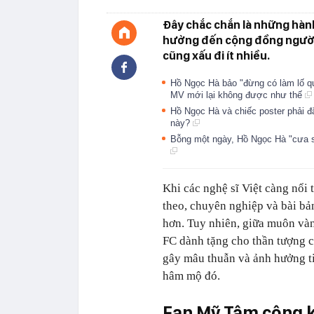
Đây chắc chắn là những hàn
hưởng đến cộng đồng người 
cũng xấu đi ít nhiều.
Hồ Ngọc Hà bảo "đừng có làm lố qu
MV mới lại không được như thế
Hồ Ngọc Hà và chiếc poster phải đặt
này?
Bỗng một ngày, Hồ Ngọc Hà "cưa s
Khi các nghệ sĩ Việt càng nổi 
theo, chuyên nghiệp và bài bả
hơn. Tuy nhiên, giữa muôn vàn
FC dành tặng cho thần tượng c
gây mâu thuẫn và ảnh hưởng t
hâm mộ đó.
Fan Mỹ Tâm công k