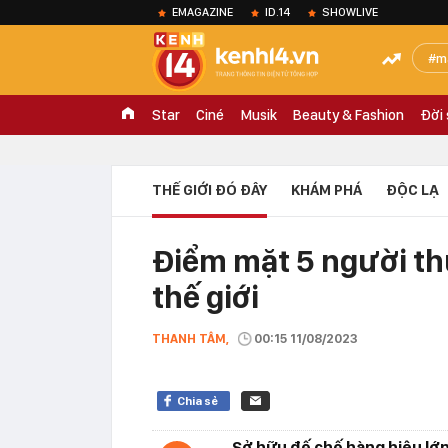
EMAGAZINE
ID.14
SHOWLIVE
m
Star
Ciné
Musik
Beauty & Fashion
Đời
THẾ GIỚI ĐÓ ĐÂY
KHÁM PHÁ
ĐỘC LẠ
Điểm mặt 5 người th
thế giới
THANH TÂM,
00:15 11/08/2023
Chia sẻ
Sở hữu đế chế hàng hiệu lớn