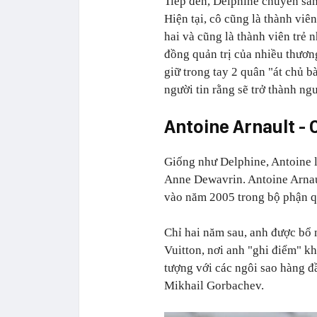
Tiếp đến, Delphine chuyển san
Hiện tại, cô cũng là thành viê
hai và cũng là thành viên trẻ 
đồng quản trị của nhiều thươn
giữ trong tay 2 quân "át chủ 
người tin rằng sẽ trở thành ng
Antoine Arnault -
Giống như Delphine, Antoine l
Anne Dewavrin. Antoine Arnau
vào năm 2005 trong bộ phận q
Chỉ hai năm sau, anh được bổ
Vuitton, nơi anh "ghi điểm" kh
tượng với các ngôi sao hàng đ
Mikhail Gorbachev.