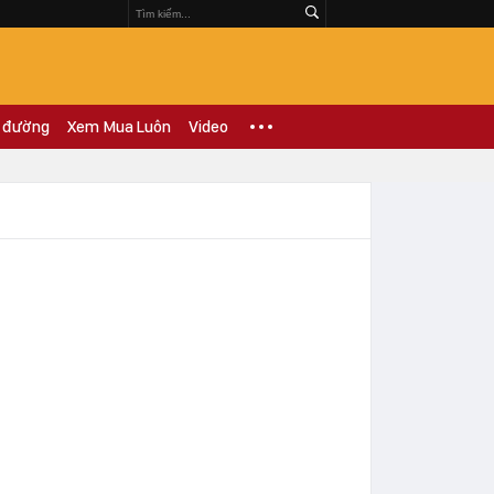
 đường
Xem Mua Luôn
Video