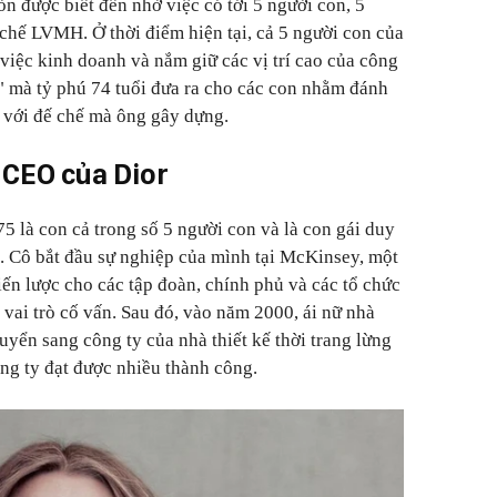
còn được biết đến nhờ việc có tới 5 người con, 5
 chế LVMH. Ở thời điểm hiện tại, cả 5 người con của
việc kinh doanh và nắm giữ các vị trí cao của công
h" mà tỷ phú 74 tuổi đưa ra cho các con nhằm đánh
t với đế chế mà ông gây dựng.
 CEO của Dior
5 là con cả trong số 5 người con và là con gái duy
. Cô bắt đầu sự nghiệp của mình tại McKinsey, một
ến lược cho các tập đoàn, chính phủ và các tổ chức
vai trò cố vấn. Sau đó, vào năm 2000, ái nữ nhà
uyển sang công ty của nhà thiết kế thời trang lừng
ng ty đạt được nhiều thành công.