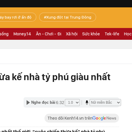
áy bay rơi ở ấn độ
Xung đột tại Trung Đông
 sống
Money.14
Ăn - Chơi - Đi
Xã hội
Sức khỏe
Tek-life
Học
ừa kế nhà tỷ phú giàu nhất
6:32
Nghe đọc bài
Theo dõi Kenh14.vn trên
 nhất thế giới, “cuộc chiến thừa kế” nhà tỷ phú