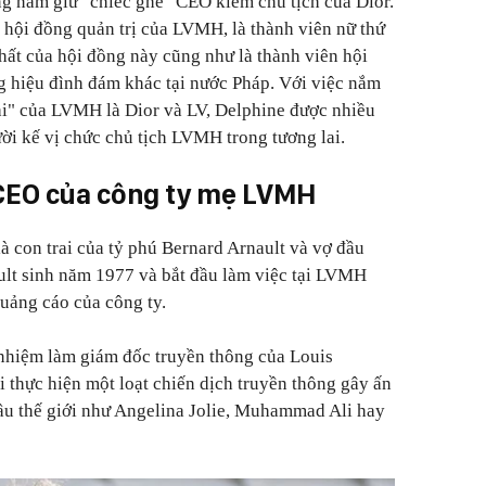
g nắm giữ "chiếc ghế" CEO kiêm chủ tịch của Dior.
n hội đồng quản trị của LVMH, là thành viên nữ thứ
nhất của hội đồng này cũng như là thành viên hội
g hiệu đình đám khác tại nước Pháp. Với việc nắm
bài" của LVMH là Dior và LV, Delphine được nhiều
ười kế vị chức chủ tịch LVMH trong tương lai.
 CEO của công ty mẹ LVMH
à con trai của tỷ phú Bernard Arnault và vợ đầu
lt sinh năm 1977 và bắt đầu làm việc tại LVMH
uảng cáo của công ty.
 nhiệm làm giám đốc truyền thông của Louis
i thực hiện một loạt chiến dịch truyền thông gây ấn
ầu thế giới như Angelina Jolie, Muhammad Ali hay