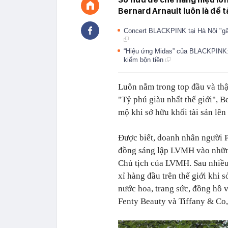
Bernard Arnault luôn là đề 
Concert BLACKPINK tại Hà Nội "gây
“Hiệu ứng Midas” của BLACKPINK: 
kiếm bộn tiền
Luôn nằm trong top đầu và thậ
"Tỷ phú giàu nhất thế giới", B
mộ khi sở hữu khối tài sản lên
Được biết, doanh nhân người P
đồng sáng lập LVMH vào những
Chủ tịch của LVMH. Sau nhiều
xỉ hàng đầu trên thế giới khi 
nước hoa, trang sức, đồng hồ 
Fenty Beauty và Tiffany & Co,.