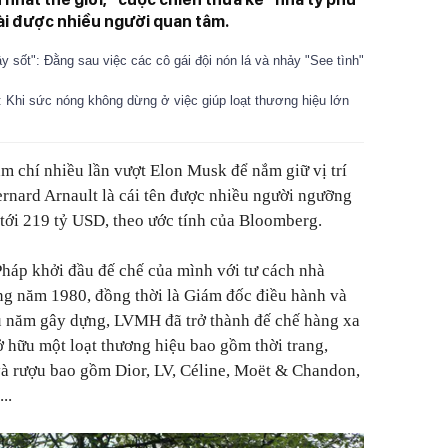
tài được nhiều người quan tâm.
 sốt": Đằng sau việc các cô gái đội nón lá và nhảy "See tình"
Khi sức nóng không dừng ở việc giúp loạt thương hiệu lớn
m chí nhiều lần vượt Elon Musk để nắm giữ vị trí
ernard Arnault là cái tên được nhiều người ngưỡng
 tới 219 tỷ USD, theo ước tính của Bloomberg.
háp khởi đầu đế chế của mình với tư cách nhà
 năm 1980, đồng thời là Giám đốc điều hành và
 năm gây dựng, LVMH đã trở thành đế chế hàng xa
sở hữu một loạt thương hiệu bao gồm thời trang,
và rượu bao gồm Dior, LV, Céline, Moët & Chandon,
..