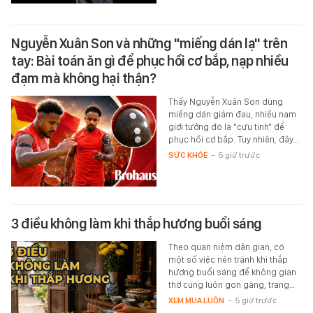
Nguyễn Xuân Son và những "miếng dán lạ" trên
tay: Bài toán ăn gì để phục hồi cơ bắp, nạp nhiều
đạm mà không hại thận?
Thấy Nguyễn Xuân Son dùng
miếng dán giảm đau, nhiều nam
giới tưởng đó là "cứu tinh" để
phục hồi cơ bắp. Tuy nhiên, đây…
SỨC KHỎE
-
5 giờ trước
3 điều không làm khi thắp hương buổi sáng
Theo quan niệm dân gian, có
một số việc nên tránh khi thắp
hương buổi sáng để không gian
thờ cúng luôn gọn gàng, trang…
XEM MUA LUÔN
-
5 giờ trước