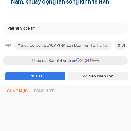
Nam, khuấy động làn sóng kinh tế Hàn
Phụ nữ Việt Nam
Tags
Siêu Concert BLACKPINK Lần Đầu Tiên Tại Hà Nội
Black
Theo dõi Kenh14.vn trên
Chia sẻ
Sao chép link
CÙNG MỤC
ĐANG HOT