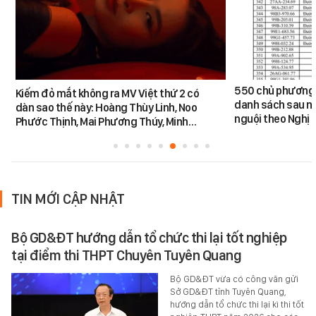
550 chủ phương 
Kiếm đỏ mắt không ra MV Việt thứ 2 có
danh sách sau n
dàn sao thế này: Hoàng Thùy Linh, Noo
nguội theo Nghị 
Phước Thịnh, Mai Phương Thúy, Minh…
TIN MỚI CẬP NHẬT
Bộ GD&ĐT hướng dẫn tổ chức thi lại tốt nghiệp
tại điểm thi THPT Chuyên Tuyên Quang
Bộ GD&ĐT vừa có công văn gửi
Sở GD&ĐT tỉnh Tuyên Quang,
hướng dẫn tổ chức thi lại kì thi tốt