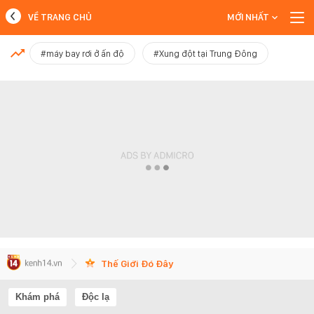
VỀ TRANG CHỦ
MỚI NHẤT
MỚI NHẤT
#máy bay rơi ở ấn độ
#Xung đột tại Trung Đông
Xem thêm
Thế Giới Đó Đây
Khám phá
Độc lạ