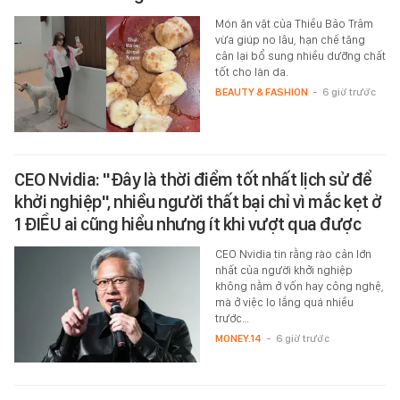
Món ăn vặt của Thiều Bảo Trâm
vừa giúp no lâu, hạn chế tăng
cân lại bổ sung nhiều dưỡng chất
tốt cho làn da.
BEAUTY & FASHION
-
6 giờ trước
CEO Nvidia: "Đây là thời điểm tốt nhất lịch sử để
khởi nghiệp", nhiều người thất bại chỉ vì mắc kẹt ở
1 ĐIỀU ai cũng hiểu nhưng ít khi vượt qua được
CEO Nvidia tin rằng rào cản lớn
nhất của người khởi nghiệp
không nằm ở vốn hay công nghệ,
mà ở việc lo lắng quá nhiều
trước…
MONEY.14
-
6 giờ trước