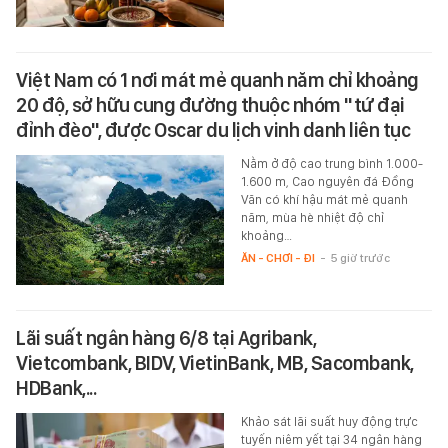
Việt Nam có 1 nơi mát mẻ quanh năm chỉ khoảng
20 độ, sở hữu cung đường thuộc nhóm "tứ đại
đỉnh đèo", được Oscar du lịch vinh danh liên tục
Nằm ở độ cao trung bình 1.000-
1.600 m, Cao nguyên đá Đồng
Văn có khí hậu mát mẻ quanh
năm, mùa hè nhiệt độ chỉ
khoảng…
ĂN - CHƠI - ĐI
-
5 giờ trước
Lãi suất ngân hàng 6/8 tại Agribank,
Vietcombank, BIDV, VietinBank, MB, Sacombank,
HDBank,...
Khảo sát lãi suất huy động trực
tuyến niêm yết tại 34 ngân hàng