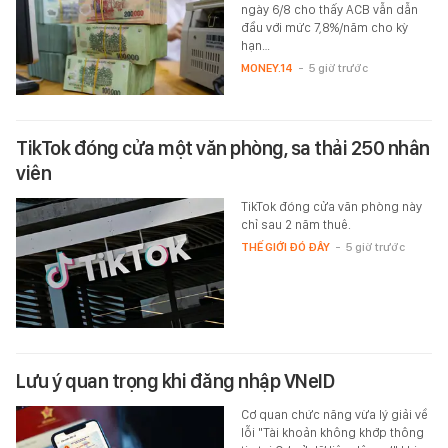
ngày 6/8 cho thấy ACB vẫn dẫn
đầu với mức 7,8%/năm cho kỳ
hạn…
MONEY.14
-
5 giờ trước
TikTok đóng cửa một văn phòng, sa thải 250 nhân
viên
TikTok đóng cửa văn phòng này
chỉ sau 2 năm thuê.
THẾ GIỚI ĐÓ ĐÂY
-
5 giờ trước
Lưu ý quan trọng khi đăng nhập VNeID
Cơ quan chức năng vừa lý giải về
lỗi "Tài khoản không khớp thông