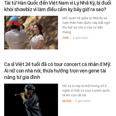
Tài tử Hàn Quốc đến Việt Nam vì Lý Nhã Kỳ, bị đuổi
khỏi showbiz vì làm điều cấm kỵ bây giờ ra sao?
Mối quan hệ giữa Lý Nhã Kỳ và
nam thần Hàn Quốc này bất ngờ
thu hút sự chú ý của cư dân
mạng.
CINE
-
5 giờ trước
Ca sĩ Việt 24 tuổi đã có tour concert cá nhân ở Mỹ:
Ái nữ con nhà nòi, thừa hưởng trọn vẹn gene tài
năng từ gia đình
Nữ ca sĩ này là một trong số ít
nghệ sĩ Việt có tour conert quốc
tế khi còn rất trẻ.
MUSIK
-
5 giờ trước