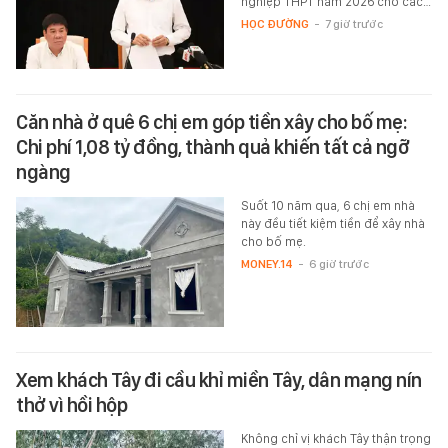
nghiệp THPT năm 2026 cho các…
HỌC ĐƯỜNG
-
7 giờ trước
Căn nhà ở quê 6 chị em góp tiền xây cho bố mẹ:
Chi phí 1,08 tỷ đồng, thành quả khiến tất cả ngỡ
ngàng
Suốt 10 năm qua, 6 chị em nhà
này đều tiết kiệm tiền để xây nhà
cho bố mẹ.
MONEY.14
-
6 giờ trước
Xem khách Tây đi cầu khỉ miền Tây, dân mạng nín
thở vì hồi hộp
Không chỉ vị khách Tây thận trọng