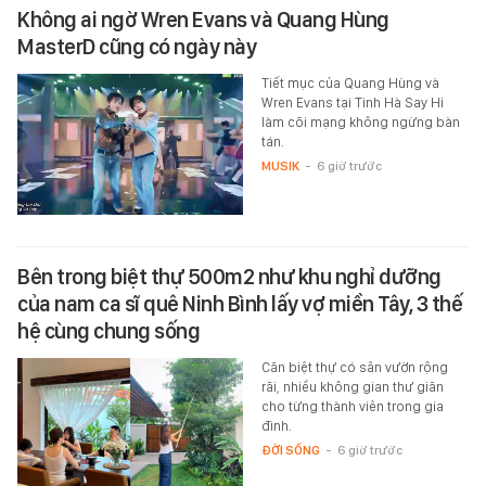
Không ai ngờ Wren Evans và Quang Hùng
MasterD cũng có ngày này
Tiết mục của Quang Hùng và
Wren Evans tại Tinh Hà Say Hi
làm cõi mạng không ngừng bàn
tán.
MUSIK
-
6 giờ trước
Bên trong biệt thự 500m2 như khu nghỉ dưỡng
của nam ca sĩ quê Ninh Bình lấy vợ miền Tây, 3 thế
hệ cùng chung sống
Căn biệt thự có sân vườn rộng
rãi, nhiều không gian thư giãn
cho từng thành viên trong gia
đình.
ĐỜI SỐNG
-
6 giờ trước