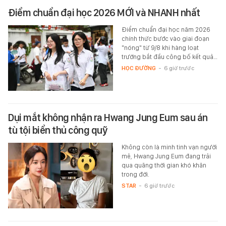
Điểm chuẩn đại học 2026 MỚI và NHANH nhất
Điểm chuẩn đại học năm 2026
chính thức bước vào giai đoạn
"nóng" từ 9/8 khi hàng loạt
trường bắt đầu công bố kết quả…
HỌC ĐƯỜNG
-
6 giờ trước
Dụi mắt không nhận ra Hwang Jung Eum sau án
tù tội biển thủ công quỹ
Không còn là minh tinh vạn người
mê, Hwang Jung Eum đang trải
qua quãng thời gian khó khăn
trong đời.
STAR
-
6 giờ trước