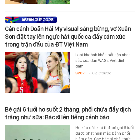
Cận cảnh Doãn Hải My visual sáng bừng, vợ Xuân
Son đặt tay lên ngực hát quốc ca đầy cảm xúc
trong trận đấu của ĐT Việt Nam
Loạt khoảnh khắc bắt cận nhan
sắc của dàn WAGs Việt đình
đám.
SPORT
-
6 giờ trước
Bé gái 6 tuổi ho suốt 2 tháng, phổi chứa đầy dịch
trắng như sữa: Bác sĩ lên tiếng cảnh báo
Ho kéo dài, khó thở, bé gái 6 tuổi
được phát hiện mắc bệnh phổi
hiếm gặp. Các bác sĩ phải thực