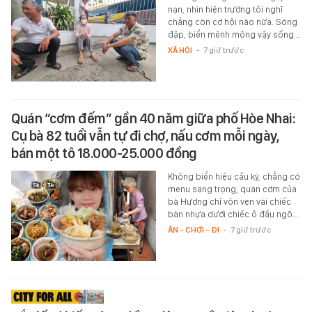
nạn, nhìn hiện trường tôi nghĩ
chẳng còn cơ hội nào nữa. Sóng
đập, biển mênh mông vậy sống…
XÃ HỘI
-
7 giờ trước
Quán “cơm đếm” gần 40 năm giữa phố Hòe Nhai:
Cụ bà 82 tuổi vẫn tự đi chợ, nấu cơm mỗi ngày,
bán một tô 18.000-25.000 đồng
Không biển hiệu cầu kỳ, chẳng có
menu sang trọng, quán cơm của
bà Hương chỉ vỏn vẹn vài chiếc
bàn nhựa dưới chiếc ô đầu ngõ.…
ĂN - CHƠI - ĐI
-
7 giờ trước