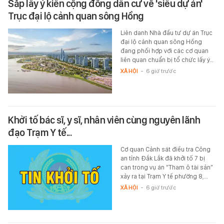
Sắp lấy ý kiến cộng đồng dân cư về 'siêu dự án'
Trục đại lộ cảnh quan sông Hồng
Liên danh Nhà đầu tư dự án Trục
đại lộ cảnh quan sông Hồng
đang phối hợp với các cơ quan
liên quan chuẩn bị tổ chức lấy ý…
XÃ HỘI
-
6 giờ trước
Khởi tố bác sĩ, y sĩ, nhân viên cùng nguyên lãnh
đạo Trạm Y tế...
Cơ quan Cảnh sát điều tra Công
an tỉnh Đắk Lắk đã khởi tố 7 bị
can trong vụ án “Tham ô tài sản”
xảy ra tại Trạm Y tế phường 8,…
XÃ HỘI
-
6 giờ trước