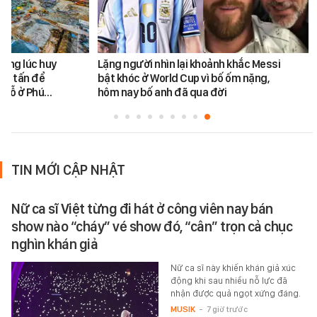
cùng lúc huy
Lặng người nhìn lại khoảnh khắc Messi
450 tấn để
bật khóc ở World Cup vì bố ốm nặng,
chỗ ở Phú…
hôm nay bố anh đã qua đời
TIN MỚI CẬP NHẬT
Nữ ca sĩ Việt từng đi hát ở công viên nay bán
show nào “cháy” vé show đó, “cân” trọn cả chục
nghìn khán giả
Nữ ca sĩ này khiến khán giả xúc
động khi sau nhiều nỗ lực đã
nhận được quả ngọt xứng đáng.
MUSIK
-
7 giờ trước