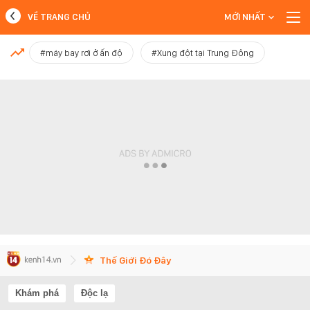
VỀ TRANG CHỦ
MỚI NHẤT
MỚI NHẤT
#máy bay rơi ở ấn độ
#Xung đột tại Trung Đông
Xem thêm
Thế Giới Đó Đây
Khám phá
Độc lạ