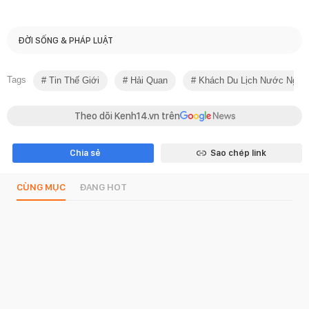
ĐỜI SỐNG & PHÁP LUẬT
Tags
Tin Thế Giới
Hải Quan
Khách Du Lịch Nước Ngoài
Theo dõi Kenh14.vn trên
Chia sẻ
Sao chép link
CÙNG MỤC
ĐANG HOT