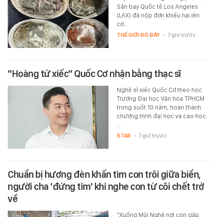
Sân bay Quốc tế Los Angeles
(LAX) đã nộp đơn khiếu nại lên
cơ…
THẾ GIỚI ĐÓ ĐÂY
-
7 giờ trước
"Hoàng tử xiếc" Quốc Cơ nhận bằng thạc sĩ
Nghệ sĩ xiếc Quốc Cơ theo học
Trường Đại học Văn hóa TPHCM
trong suốt 10 năm, hoàn thành
chương trình đại học và cao học.
…
STAR
-
7 giờ trước
Chuẩn bị hương đèn khấn tìm con trôi giữa biển,
người cha 'đứng tim' khi nghe con từ cõi chết trở
về
"Xuống Mũi Nghê nơi con gặp