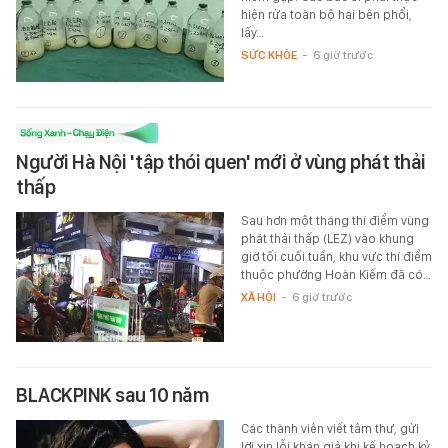
hiện rửa toàn bộ hai bên phổi,
lấy…
SỨC KHỎE
-
6 giờ trước
Người Hà Nội 'tập thói quen' mới ở vùng phát thải
thấp
Sau hơn một tháng thí điểm vùng
phát thải thấp (LEZ) vào khung
giờ tối cuối tuần, khu vực thí điểm
thuộc phường Hoàn Kiếm đã có…
XÃ HỘI
-
6 giờ trước
BLACKPINK sau 10 năm
Các thành viên viết tâm thư, gửi
lời xin lỗi khán giả khi kế hoạch kỷ