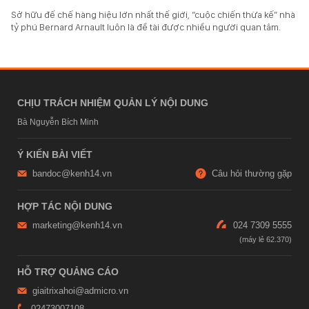
Sở hữu đế chế hàng hiệu lớn nhất thế giới, “cuộc chiến thừa kế” nhà
tỷ phú Bernard Arnault luôn là đề tài được nhiều người quan tâm.
CHỊU TRÁCH NHIỆM QUẢN LÝ NỘI DUNG
Bà Nguyễn Bích Minh
Ý KIẾN BÀI VIẾT
bandoc@kenh14.vn
Câu hỏi thường gặp
HỢP TÁC NỘI DUNG
marketing@kenh14.vn
024 7309 5555
HỖ TRỢ QUẢNG CÁO
giaitrixahoi@admicro.vn
02473007108