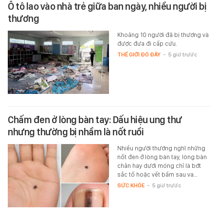
Ô tô lao vào nhà trẻ giữa ban ngày, nhiều người bị
thương
Khoảng 10 người đã bị thương và
được đưa đi cấp cứu.
THẾ GIỚI ĐÓ ĐÂY
-
5 giờ trước
Chấm đen ở lòng bàn tay: Dấu hiệu ung thư
nhưng thường bị nhầm là nốt ruồi
Nhiều người thường nghĩ những
nốt đen ở lòng bàn tay, lòng bàn
chân hay dưới móng chỉ là bớt
sắc tố hoặc vết bầm sau va…
SỨC KHỎE
-
5 giờ trước