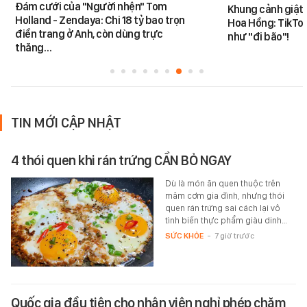
Đám cưới của "Người nhện" Tom
Khung cảnh giật
Holland - Zendaya: Chi 18 tỷ bao trọn
Hoa Hồng: TikTok
điền trang ở Anh, còn dùng trực
như "đi bão"!
thăng…
TIN MỚI CẬP NHẬT
4 thói quen khi rán trứng CẦN BỎ NGAY
Dù là món ăn quen thuộc trên
mâm cơm gia đình, nhưng thói
quen rán trứng sai cách lại vô
tình biến thực phẩm giàu dinh…
SỨC KHỎE
-
7 giờ trước
Quốc gia đầu tiên cho nhân viên nghỉ phép chăm