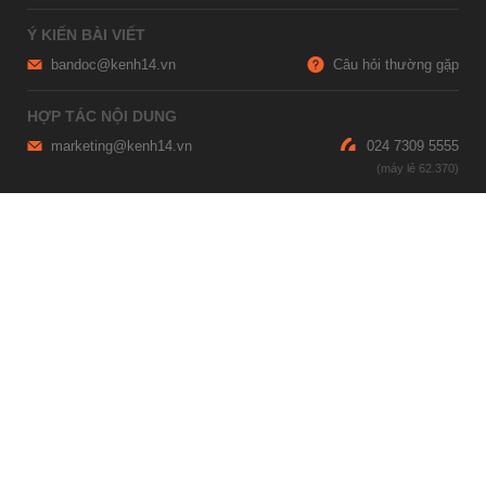
Ý KIẾN BÀI VIẾT
bandoc@kenh14.vn
Câu hỏi thường gặp
HỢP TÁC NỘI DUNG
marketing@kenh14.vn
024 7309 5555
HỖ TRỢ QUẢNG CÁO
giaitrixahoi@admicro.vn
02473007108
TRỤ SỞ HÀ NỘI
Tầng 21, Tòa nhà Center Building, Hapulico Complex, Số 01, phố
Nguyễn Huy Tưởng, phường Thanh Xuân, thành phố Hà Nội
TRỤ SỞ TP.HỒ CHÍ MINH
Tầng 4, Tòa nhà 123, số 127 Võ Văn Tần, Phường Xuân Hòa, TPHCM