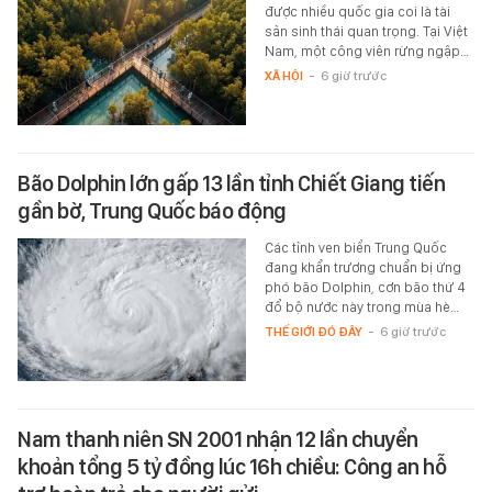
được nhiều quốc gia coi là tài
sản sinh thái quan trọng. Tại Việt
Nam, một công viên rừng ngập…
XÃ HỘI
-
6 giờ trước
Bão Dolphin lớn gấp 13 lần tỉnh Chiết Giang tiến
gần bờ, Trung Quốc báo động
Các tỉnh ven biển Trung Quốc
đang khẩn trương chuẩn bị ứng
phó bão Dolphin, cơn bão thứ 4
đổ bộ nước này trong mùa hè…
THẾ GIỚI ĐÓ ĐÂY
-
6 giờ trước
Nam thanh niên SN 2001 nhận 12 lần chuyển
khoản tổng 5 tỷ đồng lúc 16h chiều: Công an hỗ