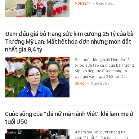
MONEY.14
-
6 giờ trước
Đem đấu giá bộ trang sức kim cương 25 tỷ của bà
Trương Mỹ Lan: Mất hết hóa đơn nhưng món đắt
nhất giá 9,4 tỷ
Sau buổi đấu giá túi Hermès 13
tỷ, bộ sưu tập xa xỉ của bà Trương
Mỹ Lan tiếp tục được mang ra
đấu giá vào ngày 21/8 tới. Dù…
XÃ HỘI
-
6 giờ trước
Cuộc sống của "đả nữ màn ảnh Việt" khi làm mẹ ở
tuổi U50
4 năm sau khi cưới chàng trai
kém 11 tuổi, 1 năm sau khi sinh