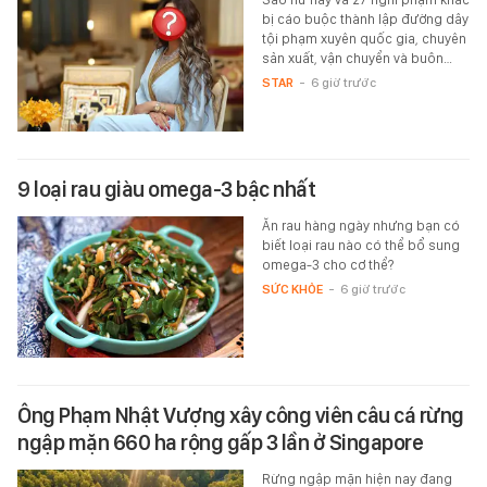
bị cáo buộc thành lập đường dây
tội phạm xuyên quốc gia, chuyên
sản xuất, vận chuyển và buôn…
STAR
-
6 giờ trước
9 loại rau giàu omega-3 bậc nhất
Ăn rau hàng ngày nhưng bạn có
biết loại rau nào có thể bổ sung
omega-3 cho cơ thể?
SỨC KHỎE
-
6 giờ trước
Ông Phạm Nhật Vượng xây công viên câu cá rừng
ngập mặn 660 ha rộng gấp 3 lần ở Singapore
Rừng ngập mặn hiện nay đang