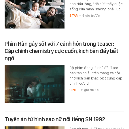
con đầu lòng, "đả nữ" thấy cuộc
sống của mình "không phải lúc…
STAR
-
6 giờ trước
Phim Hàn gây sốt với 7 cảnh hôn trong teaser:
Cặp chính chemistry cực cuốn, kịch bản đầy bất
ngờ
Bộ phim đang là chủ đề được
bàn tán nhiều trên mạng xã hội
nhờ kịch bản khác biệt cùng cặp
chính cực đỉnh.
CINE
-
6 giờ trước
Tuyên án tử hình sao nữ nổi tiếng SN 1992
Sao nữ này và 27 nghi phạm khác