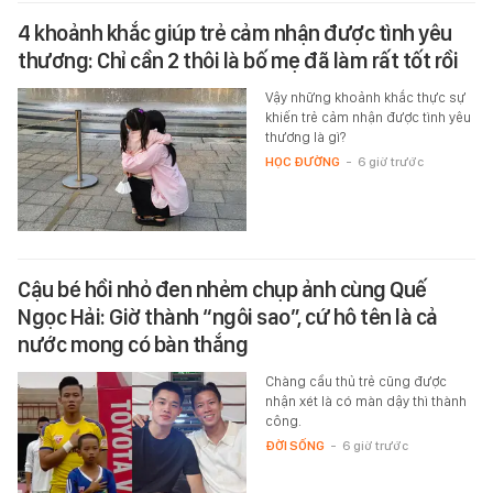
4 khoảnh khắc giúp trẻ cảm nhận được tình yêu
thương: Chỉ cần 2 thôi là bố mẹ đã làm rất tốt rồi
Vậy những khoảnh khắc thực sự
khiến trẻ cảm nhận được tình yêu
thương là gì?
HỌC ĐƯỜNG
-
6 giờ trước
Cậu bé hồi nhỏ đen nhẻm chụp ảnh cùng Quế
Ngọc Hải: Giờ thành “ngôi sao”, cứ hô tên là cả
nước mong có bàn thắng
Chàng cầu thủ trẻ cũng được
nhận xét là có màn dậy thì thành
công.
ĐỜI SỐNG
-
6 giờ trước