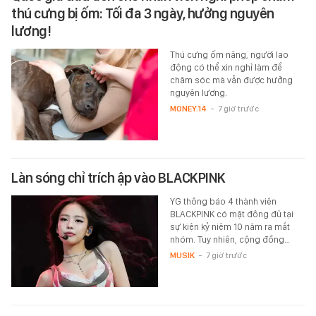
thú cưng bị ốm: Tối đa 3 ngày, hưởng nguyên
lương!
Thú cưng ốm nặng, người lao
động có thể xin nghỉ làm để
chăm sóc mà vẫn được hưởng
nguyên lương.
MONEY.14
-
7 giờ trước
Làn sóng chỉ trích ập vào BLACKPINK
YG thông báo 4 thành viên
BLACKPINK có mặt đông đủ tại
sự kiện kỷ niệm 10 năm ra mắt
nhóm. Tuy nhiên, cộng đồng…
MUSIK
-
7 giờ trước