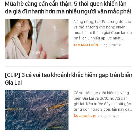
Mùa hè càng cần cẩn thận: 5 thói quen khiến làn
da già đi nhanh hơn mà nhiều người vẫn mắc phải
Nắng nóng, tia UV cường độ cao
và môi trường khô nóng khiến
mùa hè trở thành giai đoạn làn da
phải chịu nhiều áp lực nhất…
XEM MUA LUÔN
-
7 giờ trước
[CLIP] 3 cá voi tạo khoảnh khắc hiếm gặp trên biển
Gia Lai
Cá voi liên tục xuất hiện tại vùng
biển Gia Lai và được người dân
ghi lại. Nếu trước đây chỉ bắt gặp
từng con hoặc 2 con, lần này cả…
ĂN - CHƠI - ĐI
-
6 giờ trước