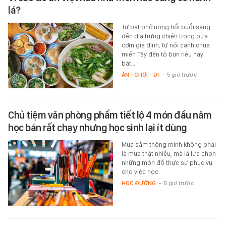
lá?
Từ bát phở nóng hổi buổi sáng
đến đĩa trứng chiên trong bữa
cơm gia đình, từ nồi canh chua
miền Tây đến tô bún riêu hay
bát…
ĂN - CHƠI - ĐI
-
5 giờ trước
Chủ tiệm văn phòng phẩm tiết lộ 4 món đầu năm
học bán rất chạy nhưng học sinh lại ít dùng
Mua sắm thông minh không phải
là mua thật nhiều, mà là lựa chọn
những món đồ thực sự phục vụ
cho việc học.
HỌC ĐƯỜNG
-
5 giờ trước