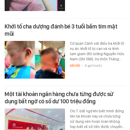
Khởi tố cha dượng đánh bé 3 tuổi bầm tím mặt
mũi
Cơ quan Cảnh sát điều tra khởi tố
vụ án, khởi tố bị can và ra lệnh
tạm giam đối tượng Nguyễn Hữu
Nam (SN 1993, trú thôn Thăng…
XÃ HỘI
-
6 giờ trước
Một tài khoản ngân hàng chưa từng được sử
dụng bất ngờ có số dư 100 triệu đồng
Chị T. bất ngờ khi biết mình đứng
tên tài khoản này và chưa từng
sử dụng nên hoàn toàn không
hay biết về số tiền được chuyển…