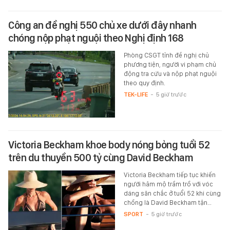
Công an đề nghị 550 chủ xe dưới đây nhanh
chóng nộp phạt nguội theo Nghị định 168
Phòng CSGT tỉnh đề nghị chủ
phương tiện, người vi phạm chủ
động tra cứu và nộp phạt nguội
theo quy định.
TEK-LIFE
-
5 giờ trước
Victoria Beckham khoe body nóng bỏng tuổi 52
trên du thuyền 500 tỷ cùng David Beckham
Victoria Beckham tiếp tục khiến
người hâm mộ trầm trồ với vóc
dáng săn chắc ở tuổi 52 khi cùng
chồng là David Beckham tận…
SPORT
-
5 giờ trước