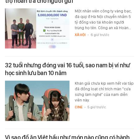
trợ hoàn trả cho người gửi
Một nhân viên công ty vàng bạc,
đá quý ở Hà Nội chuyển nhầm 5
tỷ đồng vào tài khoản người
trùng họ tên. Công an xã Hoàn…
XÃ HỘI
-
6 giờ trước
32 tuổi nhưng đóng vai 16 tuổi, sao nam bị ví như
học sinh lưu ban 10 năm
Khán giả chưa kịp xem hết vài tập
đã đồng loạt chỉ trích màn "cưa
sừng làm nghé" của nam diễn
viên này.
CINE
-
5 giờ trước
Vì sao đồ ăn Việt hầu như món nào cũng có hành