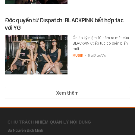
Độc quyền từ Dispatch: BLACKPINK bất hợp tác
với YG
Ồn ào kỷ niệm 10 năm ra mắt của
BLACKPINK tiếp tục có diễn biến
mới.
MUSIK
-
5 giờ trước
Xem thêm
CHỊU TRÁCH NHIỆM QUẢN LÝ NỘI DUNG
Bà Nguyễn Bích Minh