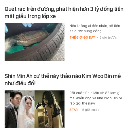
Quét rác trên đường, phát hiện hơn 3 tỷ đồng tiền
mặt giấu trong lốp xe
Nếu không ai đến nhận, số tiền
sẽ được sung công.
THẾ GIỚI ĐÓ ĐÂY
-
5 giờ trước
Shin Min Ah cứ thế này thảo nào Kim Woo Bin mê
như điếu đổ!
Rốt cuộc Shin Min Ah đã làm gì
mà khiến ông xã Kim Woo Bin bị
réo gọi thế này?
STAR
-
5 giờ trước