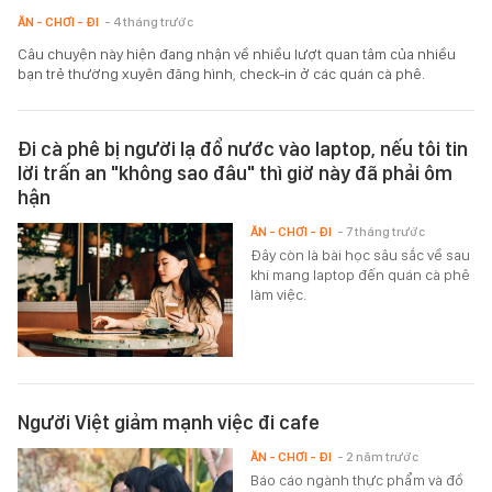
ĂN - CHƠI - ĐI
- 4 tháng trước
Câu chuyện này hiện đang nhận về nhiều lượt quan tâm của nhiều
bạn trẻ thường xuyên đăng hình, check-in ở các quán cà phê.
Đi cà phê bị người lạ đổ nước vào laptop, nếu tôi tin
lời trấn an "không sao đâu" thì giờ này đã phải ôm
hận
ĂN - CHƠI - ĐI
- 7 tháng trước
Đây còn là bài học sâu sắc về sau
khi mang laptop đến quán cà phê
làm việc.
Người Việt giảm mạnh việc đi cafe
ĂN - CHƠI - ĐI
- 2 năm trước
Báo cáo ngành thực phẩm và đồ