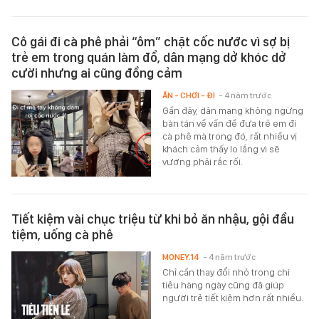
Cô gái đi cà phê phải “ôm” chặt cốc nước vì sợ bị
trẻ em trong quán làm đổ, dân mạng dở khóc dở
cười nhưng ai cũng đồng cảm
ĂN - CHƠI - ĐI
- 4 năm trước
Gần đây, dân mạng không ngừng
bàn tán về vấn đề đưa trẻ em đi
cà phê mà trong đó, rất nhiều vị
khách cảm thấy lo lắng vì sẽ
vướng phải rắc rối.
Tiết kiệm vài chục triệu từ khi bỏ ăn nhậu, gội đầu
tiệm, uống cà phê
MONEY.14
- 4 năm trước
Chỉ cần thay đổi nhỏ trong chi
tiêu hàng ngày cũng đã giúp
người trẻ tiết kiệm hơn rất nhiều.