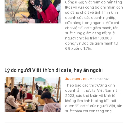
uống (F&B) Việt Nam do nền tảng
IPos.vn vừa công bố ghi nhận con
số đáng chú ý về tình hình kinh
doanh của các doanh nghiệp,
cửa hàng trong ngành. Mức chi
cho việc đi cafe giảm mạnh, tần
suất cũng giảm đáng kể; tỷ lệ
người chi tiêu trên 100.000
đồng/ly nước đã giảm mạnh từ
6% xuống 1,7%.
Lý do người Việt thích đi cafe, hay ăn ngoài
ĂN - CHƠI - ĐI
- 2 năm trước
Theo báo cáo thị trường kinh
doanh ẩm thực tại Việt Nam năm
2023, các khó khăn về kinh tế
không làm ảnh hưởng tới thói
quen “đi cafe” của người Việt, tần
suất thậm chí còn tăng nhẹ.