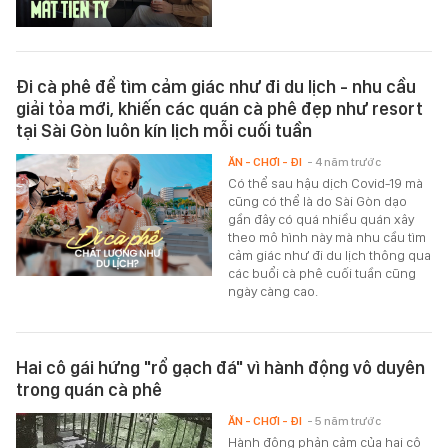
Đi cà phê để tìm cảm giác như đi du lịch - nhu cầu
giải tỏa mới, khiến các quán cà phê đẹp như resort
tại Sài Gòn luôn kín lịch mỗi cuối tuần
ĂN - CHƠI - ĐI
- 4 năm trước
Có thể sau hậu dịch Covid-19 mà
cũng có thể là do Sài Gòn dạo
gần đây có quá nhiều quán xây
theo mô hình này mà nhu cầu tìm
cảm giác như đi du lịch thông qua
các buổi cà phê cuối tuần cũng
ngày càng cao.
Hai cô gái hứng "rổ gạch đá" vì hành động vô duyên
trong quán cà phê
ĂN - CHƠI - ĐI
- 5 năm trước
Hành động phản cảm của hai cô