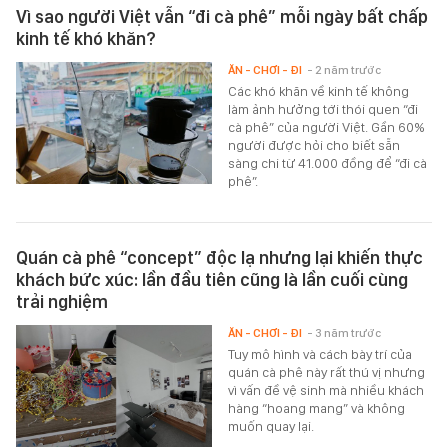
Vì sao người Việt vẫn “đi cà phê” mỗi ngày bất chấp
kinh tế khó khăn?
ĂN - CHƠI - ĐI
- 2 năm trước
Các khó khăn về kinh tế không
làm ảnh hưởng tới thói quen “đi
cà phê” của người Việt. Gần 60%
người được hỏi cho biết sẵn
sàng chi từ 41.000 đồng để “đi cà
phê”.
Quán cà phê “concept” độc lạ nhưng lại khiến thực
khách bức xúc: lần đầu tiên cũng là lần cuối cùng
trải nghiệm
ĂN - CHƠI - ĐI
- 3 năm trước
Tuy mô hình và cách bày trí của
quán cà phê này rất thú vị nhưng
vì vấn đề vệ sinh mà nhiều khách
hàng “hoang mang” và không
muốn quay lại.