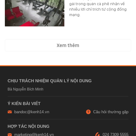
gái trong quán cà phê nhận về
nhiều lời chỉ trích từ cộng đồng
mạng.
Xem thêm
CHỊU TRÁCH NHIỆM QUẢN LÝ NỘI DUNG
Bà Nguyễn Bích Minh
Ý KIẾN BÀI VIẾT
bandoc@kenh14.vn
Câu hỏi thường gặp
HỢP TÁC NỘI DUNG
marketing@kenh14.vn
024 7309 5555