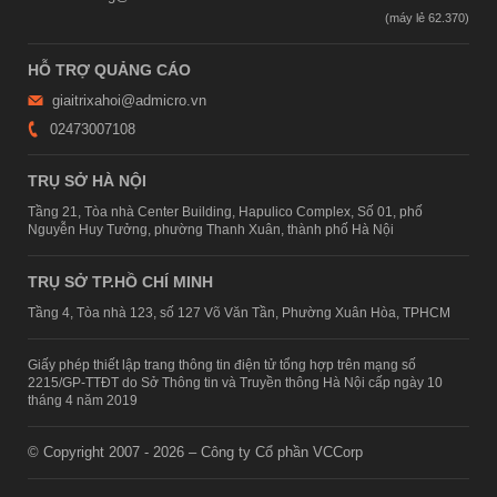
HỖ TRỢ QUẢNG CÁO
giaitrixahoi@admicro.vn
02473007108
TRỤ SỞ HÀ NỘI
Tầng 21, Tòa nhà Center Building, Hapulico Complex, Số 01, phố
Nguyễn Huy Tưởng, phường Thanh Xuân, thành phố Hà Nội
TRỤ SỞ TP.HỒ CHÍ MINH
Tầng 4, Tòa nhà 123, số 127 Võ Văn Tần, Phường Xuân Hòa, TPHCM
Giấy phép thiết lập trang thông tin điện tử tổng hợp trên mạng số
2215/GP-TTĐT do Sở Thông tin và Truyền thông Hà Nội cấp ngày 10
tháng 4 năm 2019
© Copyright 2007 - 2026 – Công ty Cổ phần VCCorp