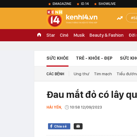
EMAGAZINE
ID.14
SHOWLIVE
S
Star
Ciné
Musik
Beauty & Fashion
Đời
SỨC KHỎE
TRẺ - KHỎE - ĐẸP
SỨC KH
Ung thư
Tim mạch
Tiểu đườn
CÁC BỆNH
Đau mắt đỏ có lây q
HẢI YẾN,
10:58 12/09/2023
Chia sẻ