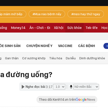
ắp mâm mở bếp
Mùa nào bệnh nấy
mẹo hay thử ngay
 sống
Money.14
Ăn - Chơi - Đi
Xã hội
Sức khỏe
Tek-life
Học
ỎE SINH SẢN
CHUYỆN NGHỀ Y
VACCINE
CÁC BỆNH
g
Gan thận
Cơ xương khớp
Tiêu hóa
Da liễu
Dinh dưỡng khỏe
ua đường uống?
3:17
Nghe đọc bài
Theo dõi Kenh14.vn trên