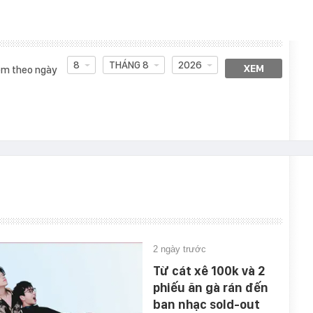
8
THÁNG 8
2026
XEM
m theo ngày
2 ngày trước
Từ cát xê 100k và 2
phiếu ăn gà rán đến
ban nhạc sold-out