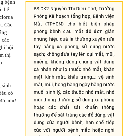
ng bệnh
BS CK2 Nguyễn Thị Diệu Thơ, Trưởng
ó thể
Phòng Kế hoạch tổng hợp, Bệnh viện
clorua
Mắt (TPHCM) cho biết biện pháp
t. Các
phòng bệnh đau mắt đỏ đơn giản
háng
nhưng hiệu quả là thường xuyên rửa
g các
tay bằng xà phòng, sử dụng nước
ghi bội
sạch; không đưa tay lên dụi mắt, mũi,
m thị
miệng; không dùng chung vật dụng
ừa
cá nhân như lọ thuốc nhỏ mắt, khăn
mặt, kính mắt, khẩu trang…; vệ sinh
mắt, mũi, họng hàng ngày bằng nước
 sinh
muối sinh lý, các thuốc nhỏ mắt, nhỏ
đều có
mũi thông thường; sử dụng xà phòng
đỏ, như
hoặc các chất sát khuẩn thông
thường để sát trùng các đồ dùng, vật
dụng của người bệnh; hạn chế tiếp
xúc với người bệnh mắc hoặc nghi