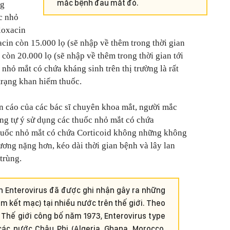
mắc bệnh đau mắt đỏ.
ng
c nhỏ
loxacin
cin còn 15.000 lọ (sẽ nhập về thêm trong thời gian
 còn 20.000 lọ (sẽ nhập về thêm trong thời gian tới
nhỏ mắt có chứa kháng sinh trên thị trường là rất
 trạng khan hiếm thuốc.
n cáo của các bác sĩ chuyên khoa mắt, người mắc
ng tự ý sử dụng các thuốc nhỏ mắt có chứa
thuốc nhỏ mắt có chứa Corticoid không những không
ương nặng hơn, kéo dài thời gian bệnh và lây lan
trùng.
ân Enterovirus đã được ghi nhận gây ra những
m kết mạc) tại nhiều nước trên thế giới. Theo
ế Thế giới công bố năm 1973, Enterovirus type
các nước Châu Phi (Algeria, Ghana, Morocco,