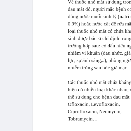
Về thuốc nhỏ mắt sử dụng tro
đau mắt đỏ, người mắc bệnh c
dùng nước muối sinh lý (natri 
0,9%) hoặc nước cất để rửa mắ
loại thuốc nhỏ mắt có chứa k
sinh được bác sĩ chỉ định tron
trường hợp sau: có dấu hiệu n
nhiễm vi khuẩn (đau nhức, giả
lực, sợ ánh sáng,..), phòng ng
nhiễm trùng sau bóc giả mạc.
Các thuốc nhỏ mắt chứa kháng
hiện có nhiều loại khác nhau, 
thể sử dụng cho bệnh đau mắt 
Ofloxacin, Levofloxacin,
Ciprofloxacin, Neomycin,
Tobramycin…