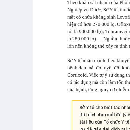
Theo khảo sát nhanh của Phò
Nghiệp vụ Dược, Sở Y tế, thuố
mắt có chứa kháng sinh Levof
hiện có hơn 270.000 lọ, Ofloxa
tới là 900.000 lọ); Tobramycin
là 280.000 lọ),… Nguồn thuốc 
lớn nên không thể xảy ra tình
Sở Y tế nhấn mạnh theo khuyế
bệnh đau mắt đỏ tuyệt đối khô
Corticoid. Việc tự ý sử dụng 
có tác dụng mà còn làm tổn th
của bệnh, tăng nguy cơ nhiễm 
Sở Y tế cho biết tác nh
đợt dịch đau mắt đỏ (viê
tài liệu của Tổ chức Y t
70 đã gây đại dịch tại 