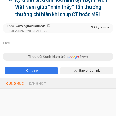
Việt Nam giúp "nhìn thấy" tổn thương
thường chỉ hiện khi chụp CT hoặc MRI
Theo
www.nguoiduatin.vn
Copy link
09/05/2026 02:00 (GMT +7)
Tags
Theo dõi Kenh14.vn trên
Chia sẻ
Sao chép link
CÙNG MỤC
ĐANG HOT