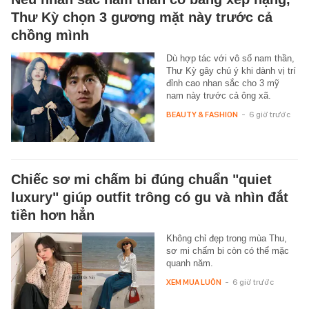
Thư Kỳ chọn 3 gương mặt này trước cả
chồng mình
Dù hợp tác với vô số nam thần,
Thư Kỳ gây chú ý khi dành vị trí
đỉnh cao nhan sắc cho 3 mỹ
nam này trước cả ông xã.
BEAUTY & FASHION
-
6 giờ trước
Chiếc sơ mi chấm bi đúng chuẩn "quiet
luxury" giúp outfit trông có gu và nhìn đắt
tiền hơn hẳn
Không chỉ đẹp trong mùa Thu,
sơ mi chấm bi còn có thể mặc
quanh năm.
XEM MUA LUÔN
-
6 giờ trước