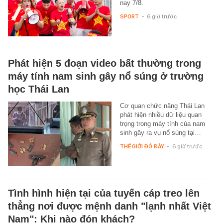
nay 7/8.
SPORT
-
6 giờ trước
Phát hiện 5 đoạn video bất thường trong
máy tính nam sinh gây nổ súng ở trường
học Thái Lan
Cơ quan chức năng Thái Lan
phát hiện nhiều dữ liệu quan
trọng trong máy tính của nam
sinh gây ra vụ nổ súng tại…
THẾ GIỚI ĐÓ ĐÂY
-
6 giờ trước
Tình hình hiện tại của tuyến cáp treo lên
thẳng nơi được mệnh danh "lạnh nhất Việt
Nam": Khi nào đón khách?