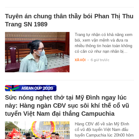
Tuyên án chung thân thầy bói Phan Thị Thu
Trang SN 1989
Trang tự nhận có khả năng xem
bói, xem vận mệnh và đưa ra
nhiều thông tin hoàn toàn không
có căn cứ như nạn nhân bị…
XÃ HỘI
-
6 giờ trước
Sức nóng nghẹt thở tại Mỹ Đình ngay lúc
này: Hàng ngàn CĐV sục sôi khí thế cổ vũ
tuyển Việt Nam đại thắng Campuchia
Hàng CĐV đổ về sân Mỹ Đình
cổ vũ đội tuyển Việt Nam đấu
tuyển Campuchia lúc 20h00 hôm