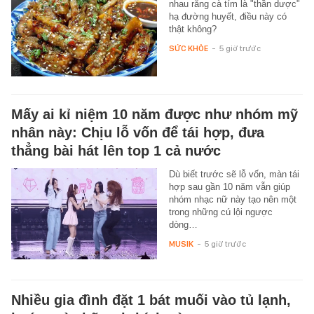
nhau rằng cà tím là "thần dược"
hạ đường huyết, điều này có
thật không?
SỨC KHỎE
-
5 giờ trước
Mấy ai kỉ niệm 10 năm được như nhóm mỹ
nhân này: Chịu lỗ vốn để tái hợp, đưa
thẳng bài hát lên top 1 cả nước
Dù biết trước sẽ lỗ vốn, màn tái
hợp sau gần 10 năm vẫn giúp
nhóm nhạc nữ này tạo nên một
trong những cú lội ngược
dòng…
MUSIK
-
5 giờ trước
Nhiều gia đình đặt 1 bát muối vào tủ lạnh,