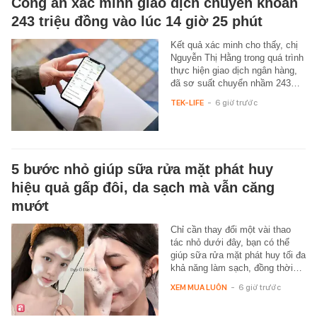
Công an xác minh giao dịch chuyển khoản
243 triệu đồng vào lúc 14 giờ 25 phút
Kết quả xác minh cho thấy, chị
Nguyễn Thị Hằng trong quá trình
thực hiện giao dịch ngân hàng,
đã sơ suất chuyển nhầm 243…
TEK-LIFE
-
6 giờ trước
5 bước nhỏ giúp sữa rửa mặt phát huy
hiệu quả gấp đôi, da sạch mà vẫn căng
mướt
Chỉ cần thay đổi một vài thao
tác nhỏ dưới đây, bạn có thể
giúp sữa rửa mặt phát huy tối đa
khả năng làm sạch, đồng thời…
XEM MUA LUÔN
-
6 giờ trước