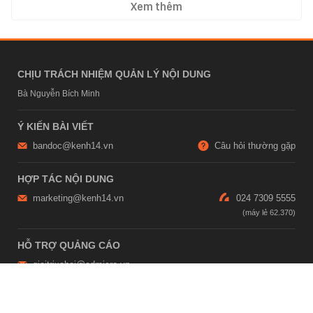
Xem thêm
CHỊU TRÁCH NHIỆM QUẢN LÝ NỘI DUNG
Bà Nguyễn Bích Minh
Ý KIẾN BÀI VIẾT
bandoc@kenh14.vn
Câu hỏi thường gặp
HỢP TÁC NỘI DUNG
marketing@kenh14.vn
024 7309 5555
HỖ TRỢ QUẢNG CÁO
giaitrixahoi@admicro.vn
02473007108