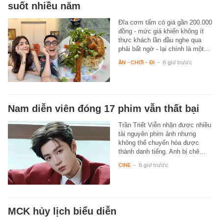
suốt nhiều năm
Đĩa cơm tấm có giá gần 200.000
đồng - mức giá khiến không ít
thực khách lần đầu nghe qua
phải bất ngờ - lại chính là một…
ĂN - CHƠI - ĐI
-
6 giờ trước
Nam diễn viên đóng 17 phim vẫn thất bại
Trần Triết Viễn nhận được nhiều
tài nguyên phim ảnh nhưng
không thể chuyển hóa được
thành danh tiếng. Anh bị chê…
CINE
-
6 giờ trước
MCK hủy lịch biểu diễn