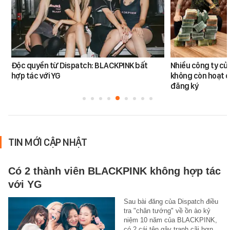
Độc quyền từ Dispatch: BLACKPINK bất
Nhiều công ty c
hợp tác với YG
không còn hoạt đ
đăng ký
TIN MỚI CẬP NHẬT
Có 2 thành viên BLACKPINK không hợp tác
với YG
Sau bài đăng của Dispatch điều
tra "chân tướng" về ồn ào kỷ
niệm 10 năm của BLACKPINK,
có 2 cái tên gây tranh cãi hơn…