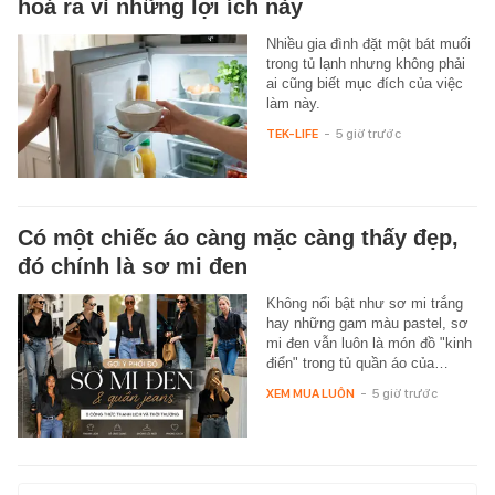
hoá ra vì những lợi ích này
Nhiều gia đình đặt một bát muối
trong tủ lạnh nhưng không phải
ai cũng biết mục đích của việc
làm này.
TEK-LIFE
-
5 giờ trước
Có một chiếc áo càng mặc càng thấy đẹp,
đó chính là sơ mi đen
Không nổi bật như sơ mi trắng
hay những gam màu pastel, sơ
mi đen vẫn luôn là món đồ "kinh
điển" trong tủ quần áo của…
XEM MUA LUÔN
-
5 giờ trước