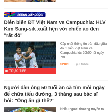
Diễn biến ĐT Việt Nam vs Campuchia: HLV
Kim Sang-sik xuất hện với chiếc áo đen
"rất đỏ"
Cập nhật thông tin trận đấu giữa
đội tuyển Việt Nam và
Campuchia lúc 20h00 tối ngày
7/8.
SPORT
-
5 giờ trước
TRỰC TIẾP
Người đàn ông 50 tuổi ăn cà tím mỗi ngày
để chữa tiểu đường, 3 tháng sau bác sĩ
hỏi: "Ông ăn gì thế?"
Nhiều người thường truyền tai