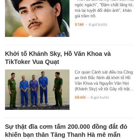
ngóc ngách", "Đậm chất lãng tử,
mà lại tuyệt đối điện ảnh", khán
giả trầm trồ.
STAR
-
6 giờ trước
Khởi tố Khánh Sky, Hồ Văn Khoa và
TikToker Vua Quạt
Cơ quan Cảnh sát điều tra Công
an tỉnh Bắc Ninh đã khởi tố Hồ
Văn Khoa và Nguyễn Văn Hợi
(Khánh Sky) về tội Gây rối trật…
XÃ HỘI
-
6 giờ trước
Sự thật đĩa cơm tấm 200.000 đồng đắt đỏ
khiến bạn thân Tăng Thanh Hà mê mẩn