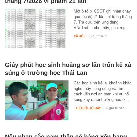
tháng 7/2026 vi phạm 21 lần
Một ô tô bị CSGT ghi nhận chạy
quá tốc độ 21 lần chỉ trong tháng
7. Tra cứu trên ứng dụng
VNeTraffic cho thấy, phương…
XÃ HỘI
-
6 giờ trước
Giây phút học sinh hoảng sợ lẩn trốn kẻ xả
súng ở trường học Thái Lan
Các học sinh kể lại khoảnh khắc
nghe thấy tiếng súng và tìm
cách đến nơi an toàn khi vụ nổ
súng xảy ra tại trường học ở…
THẾ GIỚI ĐÓ ĐÂY
-
6 giờ trước
Nếu nhan sắc nam thần có bảng xếp hạng,