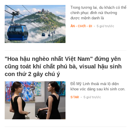
Trong tương lai, du khách có thể
chinh phục đỉnh núi thường
được mệnh danh là
ĂN - CHƠI - ĐI
-
5 giờ trước
"Hoa hậu nghèo nhất Việt Nam" đứng yên
cũng toát khí chất phú bà, visual hậu sinh
con thứ 2 gây chú ý
Đỗ Mỹ Linh thoải mái lộ diện
khoe vóc dáng sau khi sinh con.
STAR
-
5 giờ trước