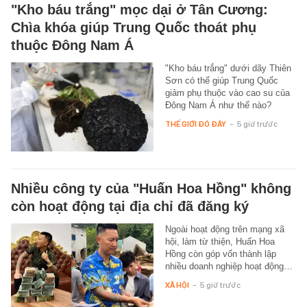
"Kho báu trắng" mọc dại ở Tân Cương:
Chìa khóa giúp Trung Quốc thoát phụ
thuộc Đông Nam Á
"Kho báu trắng" dưới dãy Thiên
Sơn có thể giúp Trung Quốc
giảm phụ thuộc vào cao su của
Đông Nam Á như thế nào?
THẾ GIỚI ĐÓ ĐÂY
-
5 giờ trước
Nhiều công ty của "Huấn Hoa Hồng" không
còn hoạt động tại địa chỉ đã đăng ký
Ngoài hoạt động trên mạng xã
hội, làm từ thiện, Huấn Hoa
Hồng còn góp vốn thành lập
nhiều doanh nghiệp hoạt động…
XÃ HỘI
-
5 giờ trước