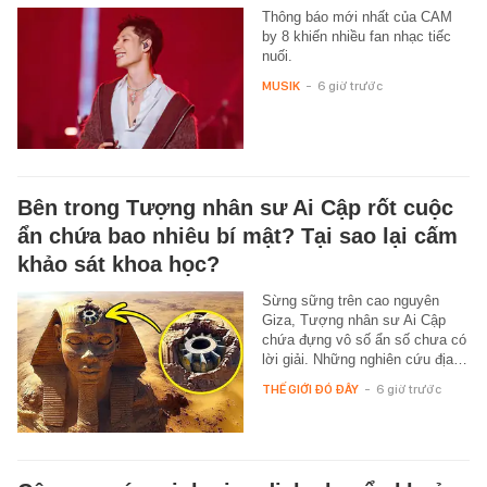
Thông báo mới nhất của CAM
by 8 khiến nhiều fan nhạc tiếc
nuối.
MUSIK
-
6 giờ trước
Bên trong Tượng nhân sư Ai Cập rốt cuộc
ẩn chứa bao nhiêu bí mật? Tại sao lại cấm
khảo sát khoa học?
Sừng sững trên cao nguyên
Giza, Tượng nhân sư Ai Cập
chứa đựng vô số ẩn số chưa có
lời giải. Những nghiên cứu địa…
THẾ GIỚI ĐÓ ĐÂY
-
6 giờ trước