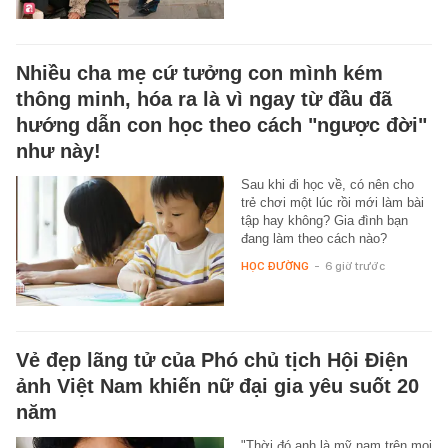
Nhiều cha mẹ cứ tưởng con mình kém
thông minh, hóa ra là vì ngay từ đầu đã
hướng dẫn con học theo cách "ngược đời"
như này!
Sau khi đi học về, có nên cho
trẻ chơi một lúc rồi mới làm bài
tập hay không? Gia đình bạn
đang làm theo cách nào?
HỌC ĐƯỜNG
-
6 giờ trước
Vẻ đẹp lãng tử của Phó chủ tịch Hội Điện
ảnh Việt Nam khiến nữ đại gia yêu suốt 20
năm
"Thời đó anh là mỹ nam trên mọi