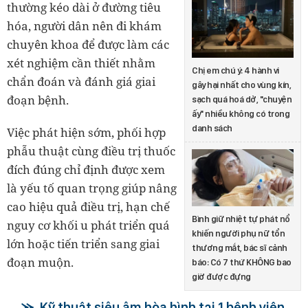
thường kéo dài ở đường tiêu
hóa, người dân nên đi khám
chuyên khoa để được làm các
xét nghiệm cần thiết nhằm
Chị em chú ý: 4 hành vi
chẩn đoán và đánh giá giai
gây hại nhất cho vùng kín,
đoạn bệnh.
sạch quá hoá dở, "chuyện
ấy" nhiều không có trong
danh sách
Việc phát hiện sớm, phối hợp
phẫu thuật cùng điều trị thuốc
đích đúng chỉ định được xem
là yếu tố quan trọng giúp nâng
cao hiệu quả điều trị, hạn chế
Bình giữ nhiệt tự phát nổ
nguy cơ khối u phát triển quá
khiến người phụ nữ tổn
lớn hoặc tiến triển sang giai
thương mắt, bác sĩ cảnh
đoạn muộn.
báo: Có 7 thứ KHÔNG bao
giờ được đựng
Kỹ thuật siêu âm hòa hình tại 1 bệnh viện