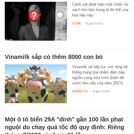
Cảnh sát phát hiện một chiếc túi
xách lớn bên trong là thi thể của
hoa hậu này.
STAR
-
6 giờ trước
Vinamilk sắp có thêm 8000 con bò
Vinamilk sẽ tiếp tục mở rộng hệ
thống trang trại nhằm đảm bảo
nguồn cung sữa tươi (hiện đã
vượt nhu cầu của năm 2027).
MONEY.14
-
6 giờ trước
Một ô tô biển 29A "dính" gần 100 lần phạt
nguội do chạy quá tốc độ quy định: Riêng