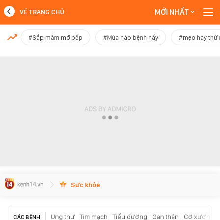
MỚI NHẤT
VỀ TRANG CHỦ
MỚI NHẤT
#Sắp mâm mở bếp
#Mùa nào bệnh nấy
#mẹo hay thử
Xem thêm
Sức khỏe
Ung thư
Tim mạch
Tiểu đường
Gan thận
Cơ xương k
CÁC BỆNH