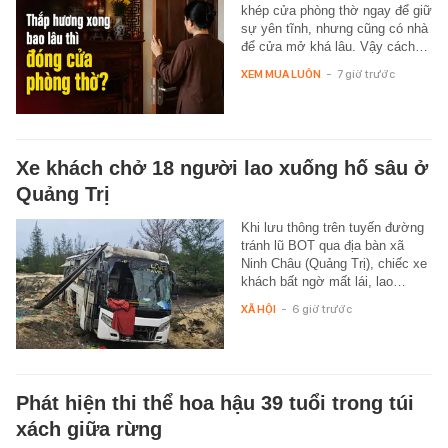
khép cửa phòng thờ ngay để giữ
sự yên tĩnh, nhưng cũng có nhà
để cửa mở khá lâu. Vậy cách…
XEM MUA LUÔN
-
7 giờ trước
Xe khách chở 18 người lao xuống hố sâu ở
Quảng Trị
Khi lưu thông trên tuyến đường
tránh lũ BOT qua địa bàn xã
Ninh Châu (Quảng Trị), chiếc xe
khách bất ngờ mất lái, lao…
XÃ HỘI
-
6 giờ trước
Phát hiện thi thể hoa hậu 39 tuổi trong túi
xách giữa rừng