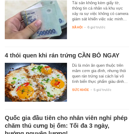
Tài sản không kèm giấy tờ,
thông tin cá nhân và khu vực
xảy ra sự việc không có camera
giám sát khiến việc xác minh…
XÃ HỘI
-
6 giờ trước
4 thói quen khi rán trứng CẦN BỎ NGAY
Dù là món ăn quen thuộc trên
mâm cơm gia đình, nhưng thói
quen rán trứng sai cách lại vô
tình biến thực phẩm giàu dinh…
SỨC KHỎE
-
5 giờ trước
Quốc gia đầu tiên cho nhân viên nghỉ phép
chăm thú cưng bị ốm: Tối đa 3 ngày,
hưởng nguyên lương!