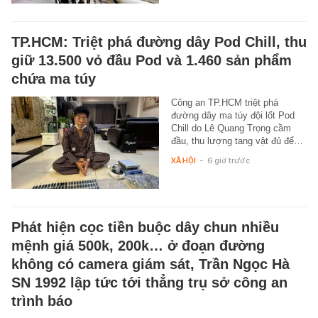
TP.HCM: Triệt phá đường dây Pod Chill, thu
giữ 13.500 vỏ đầu Pod và 1.460 sản phẩm
chứa ma túy
Công an TP.HCM triệt phá
đường dây ma túy đội lốt Pod
Chill do Lê Quang Trọng cầm
đầu, thu lượng tang vật đủ để…
XÃ HỘI
-
6 giờ trước
Phát hiện cọc tiền buộc dây chun nhiều
mệnh giá 500k, 200k… ở đoạn đường
không có camera giám sát, Trần Ngọc Hà
SN 1992 lập tức tới thẳng trụ sở công an
trình báo