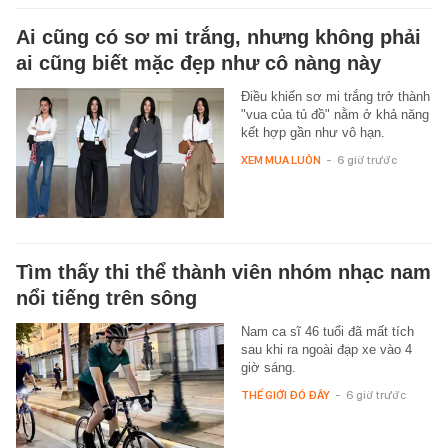
Ai cũng có sơ mi trắng, nhưng không phải
ai cũng biết mặc đẹp như cô nàng này
Điều khiến sơ mi trắng trở thành
"vua của tủ đồ" nằm ở khả năng
kết hợp gần như vô hạn.
XEM MUA LUÔN
-
6 giờ trước
Tìm thấy thi thể thành viên nhóm nhạc nam
nổi tiếng trên sông
Nam ca sĩ 46 tuổi đã mất tích
sau khi ra ngoài đạp xe vào 4
giờ sáng.
THẾ GIỚI ĐÓ ĐÂY
-
6 giờ trước