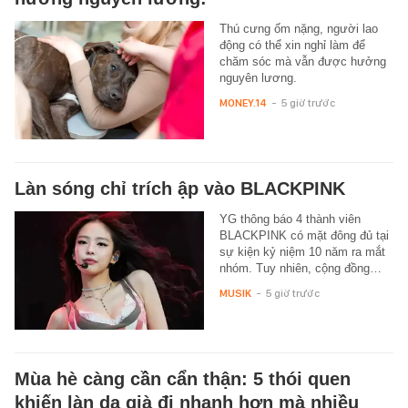
Thú cưng ốm nặng, người lao
động có thể xin nghỉ làm để
chăm sóc mà vẫn được hưởng
nguyên lương.
MONEY.14
-
5 giờ trước
Làn sóng chỉ trích ập vào BLACKPINK
YG thông báo 4 thành viên
BLACKPINK có mặt đông đủ tại
sự kiện kỷ niệm 10 năm ra mắt
nhóm. Tuy nhiên, cộng đồng…
MUSIK
-
5 giờ trước
Mùa hè càng cần cẩn thận: 5 thói quen
khiến làn da già đi nhanh hơn mà nhiều