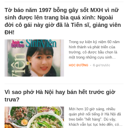
Tờ báo năm 1997 bỗng gây sốt MXH vì nữ
sinh được lên trang bìa quá xinh: Ngoài
đời cô gái này giờ đã là Tiến sĩ, giảng viên
ĐH!
Trong sự kiện kỷ niệm 60 năm
hình thành và phát triển của
trường, cô được bầu chọn là
một trong những cựu sinh…
HỌC ĐƯỜNG
-
6 giờ trước
Vì sao phở Hà Nội hay bán hết trước giờ
trưa?
Mới hơn 10 giờ sáng, nhiều
quán phở nổi tiếng ở Hà Nội đã
treo biển "hết hàng". Dù vậy,
khách vẫn lục tục kéo đến, có…