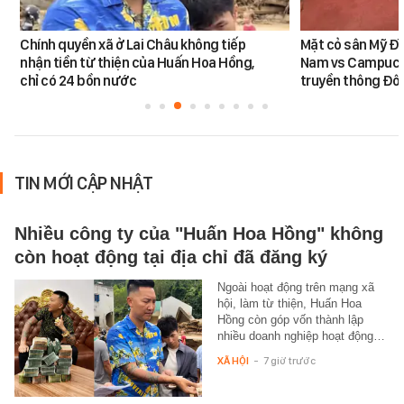
Chính quyền xã ở Lai Châu không tiếp
Mặt cỏ sân Mỹ Đì
nhận tiền từ thiện của Huấn Hoa Hồng,
Nam vs Campuchi
chỉ có 24 bồn nước
truyền thông Đôn
TIN MỚI CẬP NHẬT
Nhiều công ty của "Huấn Hoa Hồng" không
còn hoạt động tại địa chỉ đã đăng ký
Ngoài hoạt động trên mạng xã
hội, làm từ thiện, Huấn Hoa
Hồng còn góp vốn thành lập
nhiều doanh nghiệp hoạt động…
XÃ HỘI
-
7 giờ trước