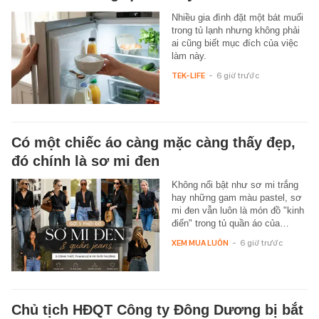
Nhiều gia đình đặt một bát muối
trong tủ lạnh nhưng không phải
ai cũng biết mục đích của việc
làm này.
TEK-LIFE
-
6 giờ trước
Có một chiếc áo càng mặc càng thấy đẹp,
đó chính là sơ mi đen
Không nổi bật như sơ mi trắng
hay những gam màu pastel, sơ
mi đen vẫn luôn là món đồ "kinh
điển" trong tủ quần áo của…
XEM MUA LUÔN
-
6 giờ trước
Chủ tịch HĐQT Công ty Đông Dương bị bắt