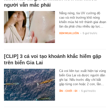
người vẫn mắc phải
Nắng nóng, tia UV cường độ
cao và môi trường khô nóng
khiến mùa hè trở thành giai đoạn
làn da phải chịu nhiều áp lực…
XEM MUA LUÔN
-
5 giờ trước
[CLIP] 3 cá voi tạo khoảnh khắc hiếm gặp
trên biển Gia Lai
Cá voi liên tục xuất hiện tại vùng
biển Gia Lai và được người dân
ghi lại. Nếu trước đây chỉ bắt
gặp từng con hoặc 2 con, lần…
ĂN - CHƠI - ĐI
-
5 giờ trước