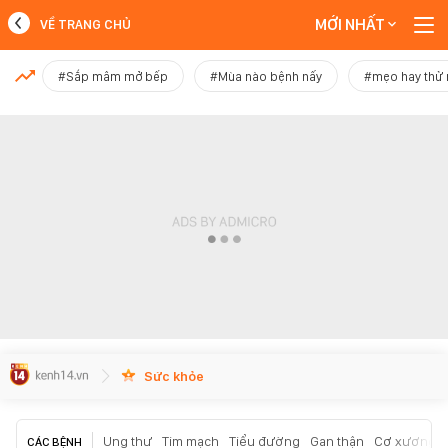
MỚI NHẤT
VỀ TRANG CHỦ
MỚI NHẤT
#Sắp mâm mở bếp
#Mùa nào bệnh nấy
#mẹo hay thử
Xem thêm
Sức khỏe
Ung thư
Tim mạch
Tiểu đường
Gan thận
Cơ xương k
CÁC BỆNH