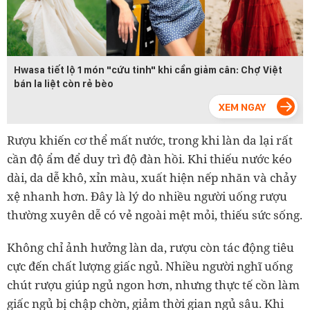
Hwasa tiết lộ 1 món "cứu tinh" khi cần giảm cân: Chợ Việt
bán la liệt còn rẻ bèo
Rượu khiến cơ thể mất nước, trong khi làn da lại rất
cần độ ẩm để duy trì độ đàn hồi. Khi thiếu nước kéo
dài, da dễ khô, xỉn màu, xuất hiện nếp nhăn và chảy
xệ nhanh hơn. Đây là lý do nhiều người uống rượu
thường xuyên dễ có vẻ ngoài mệt mỏi, thiếu sức sống.
Không chỉ ảnh hưởng làn da, rượu còn tác động tiêu
cực đến chất lượng giấc ngủ. Nhiều người nghĩ uống
chút rượu giúp ngủ ngon hơn, nhưng thực tế cồn làm
giấc ngủ bị chập chờn, giảm thời gian ngủ sâu. Khi