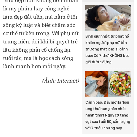
Như đẹp hơn không đơn thuần
là mỹ phẩm hay công nghệ
làm đẹp đắt tiền, mà nằm ở lối
sống kỷ luật và biết chăm sóc
cơ thể từ bên trong. Với phụ nữ
Bình giữ nhiệt tự phát nổ
trung niên, đôi khi bí quyết trẻ
khiến người phụ nữ tổn
lâu không phải cố chống lại
thương mắt, bác sĩ cảnh
báo: Có 7 thứ KHÔNG bao
tuổi tác, mà là học cách sống
giờ được đựng
lành mạnh hơn mỗi ngày.
(Ảnh: Internet)
Cảnh báo: Đây mới là "loại
ung thư hung hãn nhất
hành tinh"! Nguy cơ tăng
vọt sau tuổi 50, cẩn trọng
với 7 triệu chứng này