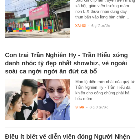
Sau khi clip lan truyền trên mạng
xã hội, giáo viên trường mầm
non L.X thừa nhận dùng dây
thun bắn vào lòng bàn chân…
XÃ HỘI
-
6 giờ trước
Con trai Trần Nghiên Hy - Trần Hiểu xứng
danh nhóc tỳ đẹp nhất showbiz, vẻ ngoài
soái ca ngời ngời ăn đứt cả bố
Màn lộ diện mới nhất của quý tử
Trần Nghiên Hy - Trần Hiểu đã
khiến cho công chúng phải há
hốc mồm.
STAR
-
6 giờ trước
Điều ít biết về diễn viên đóng Người Nhện