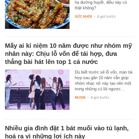
hạ đường huyết, điều này có
thật không?
SỨC KHỎE
-
6 giờ trước
Mấy ai kỉ niệm 10 năm được như nhóm mỹ
nhân này: Chịu lỗ vốn để tái hợp, đưa
thẳng bài hát lên top 1 cả nước
Dù biết trước sẽ lỗ vốn, màn tái
hợp sau gần 10 năm vẫn giúp
nhóm nhạc nữ này tạo nên một
trong những cú lội ngược…
MUSIK
-
6 giờ trước
Nhiều gia đình đặt 1 bát muối vào tủ lạnh,
hoá ra vì những lợi ích này