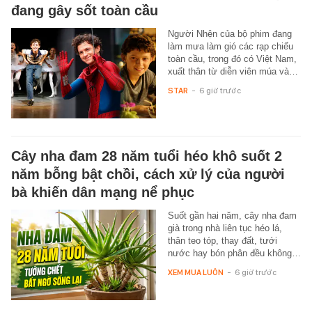
đang gây sốt toàn cầu
Người Nhện của bộ phim đang
làm mưa làm gió các rạp chiếu
toàn cầu, trong đó có Việt Nam,
xuất thân từ diễn viên múa và…
STAR
-
6 giờ trước
Cây nha đam 28 năm tuổi héo khô suốt 2
năm bỗng bật chồi, cách xử lý của người
bà khiến dân mạng nể phục
Suốt gần hai năm, cây nha đam
già trong nhà liên tục héo lá,
thân teo tóp, thay đất, tưới
nước hay bón phân đều không…
XEM MUA LUÔN
-
6 giờ trước