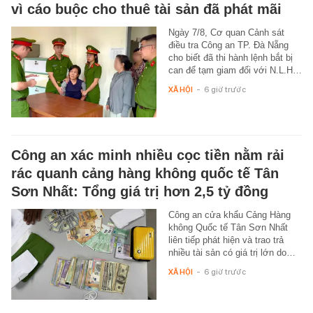
vì cáo buộc cho thuê tài sản đã phát mãi
Ngày 7/8, Cơ quan Cảnh sát
điều tra Công an TP. Đà Nẵng
cho biết đã thi hành lệnh bắt bị
can để tạm giam đối với N.L.H…
XÃ HỘI
-
6 giờ trước
Công an xác minh nhiều cọc tiền nằm rải
rác quanh cảng hàng không quốc tế Tân
Sơn Nhất: Tổng giá trị hơn 2,5 tỷ đồng
Công an cửa khẩu Cảng Hàng
không Quốc tế Tân Sơn Nhất
liên tiếp phát hiện và trao trả
nhiều tài sản có giá trị lớn do…
XÃ HỘI
-
6 giờ trước