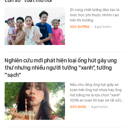
Đi cùng chất lượng đào tạo là
mức học phí thuộc nhóm cao
trên thị trường.
HỌC ĐƯỜNG
-
4 giờ trước
Nghiên cứu mới phát hiện loại ống hút gây ung
thư nhưng nhiều người tưởng "xanh", tưởng
"sạch"
Nếu cho rằng ống hút giấy an
toàn hơn ống hút nhựa hay ống
hút bằng tre là lựa chọn "xanh"
100% an toàn thì bạn sẽ rất sốc…
SỨC KHỎE
-
4 giờ trước