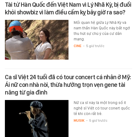
Tài tử Hàn Quốc đến Việt Nam vì Lý Nhã Kỳ, bị đuổi
khỏi showbiz vì làm điều cấm kỵ bây giờ ra sao?
Mối quan hệ giữa Lý Nhã Kỳ và
nam thần Hàn Quốc này bất ngờ
thu hút sự chú ý của cư dân
mạng.
CINE
-
5 giờ trước
Ca sĩ Việt 24 tuổi đã có tour concert cá nhân ở Mỹ:
Ái nữ con nhà nòi, thừa hưởng trọn vẹn gene tài
năng từ gia đình
Nữ ca sĩ này là một trong số ít
nghệ sĩ Việt có tour conert quốc
tế khi còn rất trẻ.
MUSIK
-
5 giờ trước