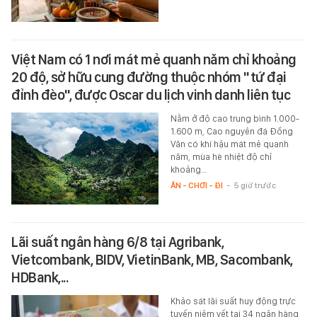
Việt Nam có 1 nơi mát mẻ quanh năm chỉ khoảng
20 độ, sở hữu cung đường thuộc nhóm "tứ đại
đỉnh đèo", được Oscar du lịch vinh danh liên tục
Nằm ở độ cao trung bình 1.000-
1.600 m, Cao nguyên đá Đồng
Văn có khí hậu mát mẻ quanh
năm, mùa hè nhiệt độ chỉ
khoảng…
ĂN - CHƠI - ĐI
-
5 giờ trước
Lãi suất ngân hàng 6/8 tại Agribank,
Vietcombank, BIDV, VietinBank, MB, Sacombank,
HDBank,...
Khảo sát lãi suất huy động trực
tuyến niêm yết tại 34 ngân hàng