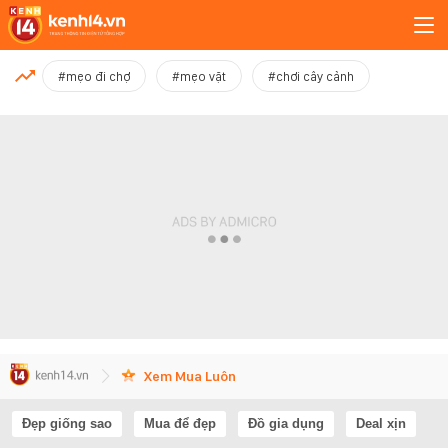
MỚI NHẤT
#mẹo đi chợ
#mẹo vặt
#chơi cây cảnh
Xem thêm
Xem Mua Luôn
Đẹp giống sao
Mua để đẹp
Đồ gia dụng
Deal xịn