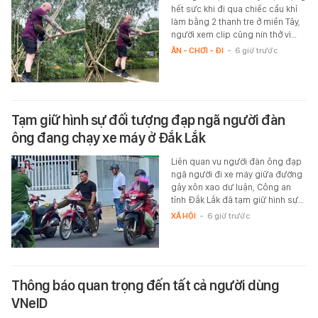
hết sức khi đi qua chiếc cầu khỉ
làm bằng 2 thanh tre ở miền Tây,
người xem clip cũng nín thở vì…
ĂN - CHƠI - ĐI
-
6 giờ trước
Tạm giữ hình sự đối tượng đạp ngã người đàn
ông đang chạy xe máy ở Đắk Lắk
Liên quan vụ người đàn ông đạp
ngã người đi xe máy giữa đường
gây xôn xao dư luận, Công an
tỉnh Đắk Lắk đã tạm giữ hình sự…
XÃ HỘI
-
6 giờ trước
Thông báo quan trọng đến tất cả người dùng
VNeID