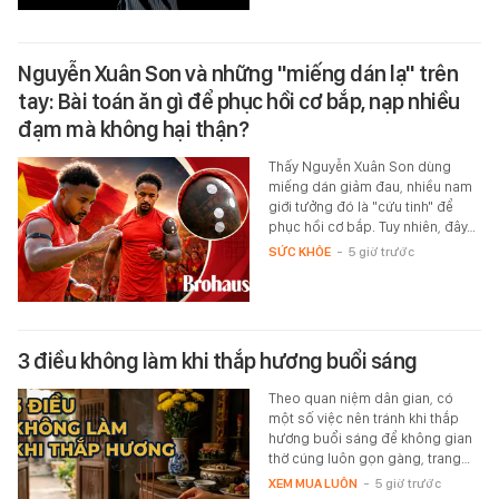
Nguyễn Xuân Son và những "miếng dán lạ" trên
tay: Bài toán ăn gì để phục hồi cơ bắp, nạp nhiều
đạm mà không hại thận?
Thấy Nguyễn Xuân Son dùng
miếng dán giảm đau, nhiều nam
giới tưởng đó là "cứu tinh" để
phục hồi cơ bắp. Tuy nhiên, đây…
SỨC KHỎE
-
5 giờ trước
3 điều không làm khi thắp hương buổi sáng
Theo quan niệm dân gian, có
một số việc nên tránh khi thắp
hương buổi sáng để không gian
thờ cúng luôn gọn gàng, trang…
XEM MUA LUÔN
-
5 giờ trước