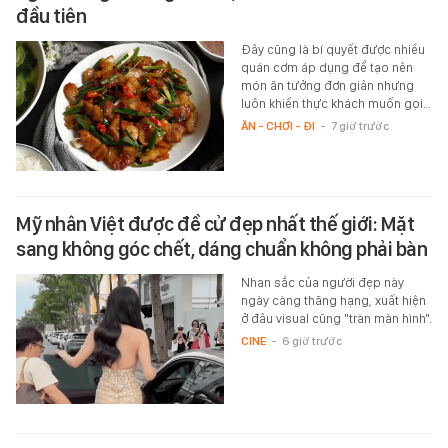
đầu tiên
Đây cũng là bí quyết được nhiều
quán cơm áp dụng để tạo nên
món ăn tưởng đơn giản nhưng
luôn khiến thực khách muốn gọi…
ĂN - CHƠI - ĐI
-
7 giờ trước
Mỹ nhân Việt được đề cử đẹp nhất thế giới: Mặt
sang không góc chết, dáng chuẩn không phải bàn
Nhan sắc của người đẹp này
ngày càng thăng hạng, xuất hiện
ở đâu visual cũng "tràn màn hình".
CINE
-
6 giờ trước