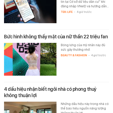
tin tại Cơ sở dữ liệu dân cư" khi
đăng nhập VNeID và hướng dẫn…
TEK-LIFE
-
4 giờ trước
Bức hình không thấy mặt của nữ thần 22 triệu fan
Bóng lưng của mỹ nhân này đủ
sức gây thương nhớ.
BEAUTY & FASHION
-
4 giờ trước
4 dấu hiệu nhận biết ngôi nhà có phong thuỷ
không thuận lợi
Những dấu hiệu này trong nhà có
thể báo hiệu nguồn năng lượng
không thuận lợi.