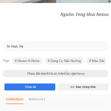
Nguồn: Feng Shui Nexus
Trí Thức Trẻ
Tags
House N Home
Dụng Cụ Nấu Nướng
Màu Sắc Pho
Theo dõi Kenh14.vn trên
Chia sẻ
Sao chép link
CÙNG MỤC
ĐANG HOT