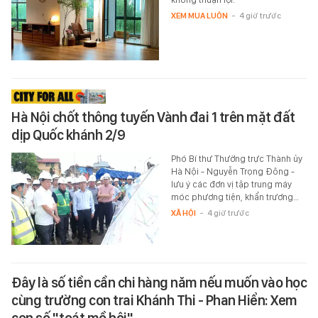
XEM MUA LUÔN
-
4 giờ trước
Hà Nội chốt thông tuyến Vành đai 1 trên mặt đất
dịp Quốc khánh 2/9
Phó Bí thư Thường trực Thành ủy
Hà Nội - Nguyễn Trọng Đông -
lưu ý các đơn vị tập trung máy
móc phương tiện, khẩn trương…
XÃ HỘI
-
4 giờ trước
Đây là số tiền cần chi hàng năm nếu muốn vào học
cùng trường con trai Khánh Thi - Phan Hiển: Xem
con số "toát mồ hôi"