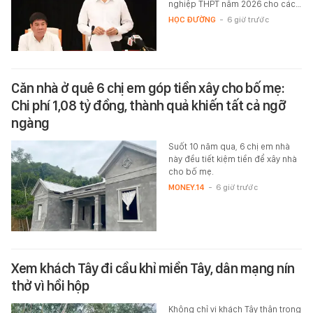
nghiệp THPT năm 2026 cho các…
HỌC ĐƯỜNG
-
6 giờ trước
Căn nhà ở quê 6 chị em góp tiền xây cho bố mẹ:
Chi phí 1,08 tỷ đồng, thành quả khiến tất cả ngỡ
ngàng
Suốt 10 năm qua, 6 chị em nhà
này đều tiết kiệm tiền để xây nhà
cho bố mẹ.
MONEY.14
-
6 giờ trước
Xem khách Tây đi cầu khỉ miền Tây, dân mạng nín
thở vì hồi hộp
Không chỉ vị khách Tây thận trọng