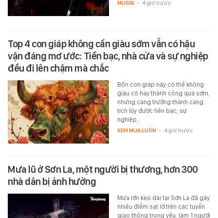
MUSIK
-
4 giờ trước
Top 4 con giáp không cần giàu sớm vẫn có hậu
vận đáng mơ ước: Tiền bạc, nhà cửa và sự nghiệp
đều đi lên chậm mà chắc
Bốn con giáp này có thể không
giàu có hay thành công quá sớm,
nhưng càng trưởng thành càng
tích lũy được tiền bạc, sự
nghiệp…
XEM MUA LUÔN
-
4 giờ trước
Mưa lũ ở Sơn La, một người bị thương, hơn 300
nhà dân bị ảnh hưởng
Mưa lớn kéo dài tại Sơn La đã gây
nhiều điểm sạt lở trên các tuyến
giao thông trọng yếu, làm 1 người