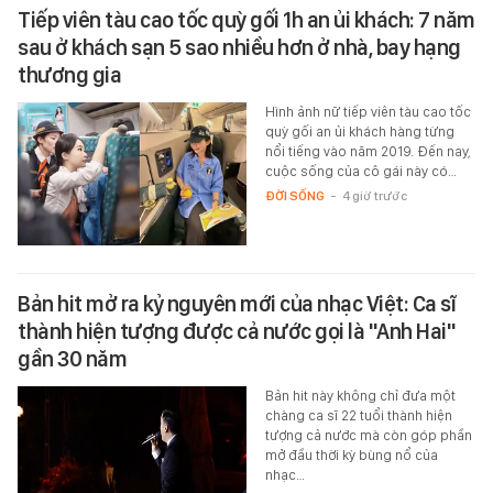
Tiếp viên tàu cao tốc quỳ gối 1h an ủi khách: 7 năm
sau ở khách sạn 5 sao nhiều hơn ở nhà, bay hạng
thương gia
Hình ảnh nữ tiếp viên tàu cao tốc
quỳ gối an ủi khách hàng từng
nổi tiếng vào năm 2019. Đến nay,
cuộc sống của cô gái này có…
ĐỜI SỐNG
-
4 giờ trước
Bản hit mở ra kỷ nguyên mới của nhạc Việt: Ca sĩ
thành hiện tượng được cả nước gọi là "Anh Hai"
gần 30 năm
Bản hit này không chỉ đưa một
chàng ca sĩ 22 tuổi thành hiện
tượng cả nước mà còn góp phần
mở đầu thời kỳ bùng nổ của
nhạc…