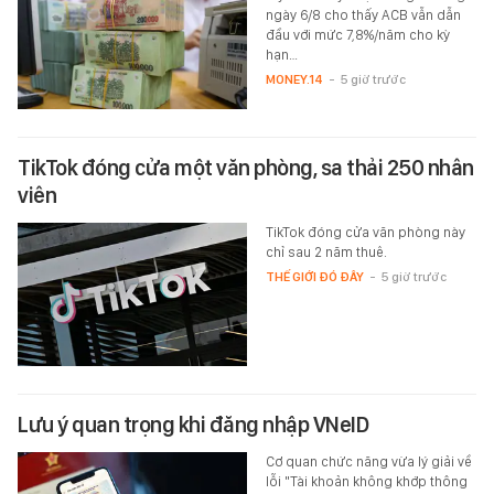
ngày 6/8 cho thấy ACB vẫn dẫn
đầu với mức 7,8%/năm cho kỳ
hạn…
MONEY.14
-
5 giờ trước
TikTok đóng cửa một văn phòng, sa thải 250 nhân
viên
TikTok đóng cửa văn phòng này
chỉ sau 2 năm thuê.
THẾ GIỚI ĐÓ ĐÂY
-
5 giờ trước
Lưu ý quan trọng khi đăng nhập VNeID
Cơ quan chức năng vừa lý giải về
lỗi "Tài khoản không khớp thông