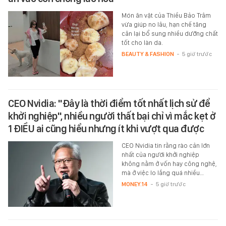
Món ăn vặt của Thiều Bảo Trâm
vừa giúp no lâu, hạn chế tăng
cân lại bổ sung nhiều dưỡng chất
tốt cho làn da.
BEAUTY & FASHION
-
5 giờ trước
CEO Nvidia: "Đây là thời điểm tốt nhất lịch sử để
khởi nghiệp", nhiều người thất bại chỉ vì mắc kẹt ở
1 ĐIỀU ai cũng hiểu nhưng ít khi vượt qua được
CEO Nvidia tin rằng rào cản lớn
nhất của người khởi nghiệp
không nằm ở vốn hay công nghệ,
mà ở việc lo lắng quá nhiều…
MONEY.14
-
5 giờ trước