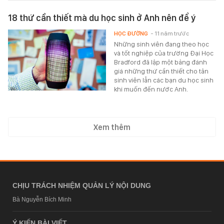
18 thứ cần thiết mà du học sinh ở Anh nên để ý
HỌC ĐƯỜNG
- 11 năm trước
Những sinh viên đang theo học
và tốt nghiệp của trường Đại Học
Bradford đã lập một bảng đánh
giá những thứ cần thiết cho tân
sinh viên lẫn các bạn du học sinh
khi muốn đến nước Anh.
Xem thêm
CHỊU TRÁCH NHIỆM QUẢN LÝ NỘI DUNG
Bà Nguyễn Bích Minh
Ý KIẾN BÀI VIẾT