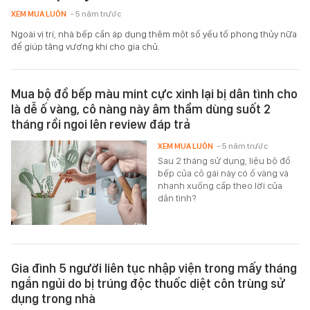
XEM MUA LUÔN
- 5 năm trước
Ngoài vị trí, nhà bếp cần áp dụng thêm một số yếu tố phong thủy nữa
để giúp tăng vượng khí cho gia chủ.
Mua bộ đồ bếp màu mint cực xinh lại bị dân tình cho
là dễ ố vàng, cô nàng này âm thầm dùng suốt 2
tháng rồi ngoi lên review đáp trả
XEM MUA LUÔN
- 5 năm trước
Sau 2 tháng sử dụng, liệu bộ đồ
bếp của cô gái này có ố vàng và
nhanh xuống cấp theo lời của
dân tình?
Gia đình 5 người liên tục nhập viện trong mấy tháng
ngắn ngủi do bị trúng độc thuốc diệt côn trùng sử
dụng trong nhà