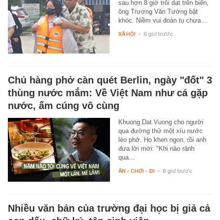
sau hơn 8 giờ trôi dạt trên biển,
ông Trương Văn Tường bật
khóc. Niềm vui đoàn tụ chưa…
XÃ HỘI
-
6 giờ trước
Chủ hàng phở càn quét Berlin, ngày "đốt" 3
thùng nước mắm: Về Việt Nam như cá gặp
nước, ấm cúng vô cùng
Khuong Dat Vuong cho người
qua đường thử một xíu nước
lèo phở. Họ khen ngon, rồi anh
đưa lời mời: "Khi nào rảnh
qua…
ĂN - CHƠI - ĐI
-
6 giờ trước
Nhiều văn bản của trường đại học bị giả cả