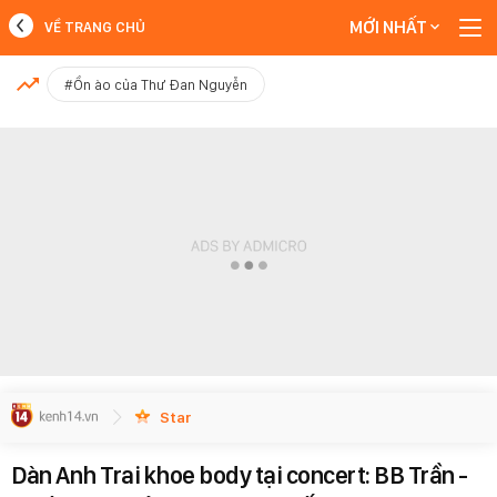
MỚI NHẤT
VỀ TRANG CHỦ
MỚI NHẤT
#Ồn ào của Thư Đan Nguyễn
Xem thêm
Star
Dàn Anh Trai khoe body tại concert: BB Trần -