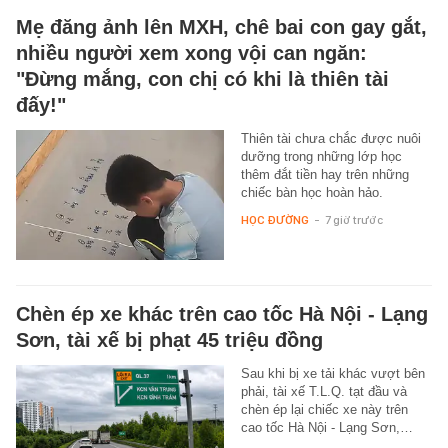
Mẹ đăng ảnh lên MXH, chê bai con gay gắt,
nhiều người xem xong vội can ngăn:
"Đừng mắng, con chị có khi là thiên tài
đấy!"
Thiên tài chưa chắc được nuôi
dưỡng trong những lớp học
thêm đắt tiền hay trên những
chiếc bàn học hoàn hảo.
HỌC ĐƯỜNG
-
7 giờ trước
Chèn ép xe khác trên cao tốc Hà Nội - Lạng
Sơn, tài xế bị phạt 45 triệu đồng
Sau khi bị xe tải khác vượt bên
phải, tài xế T.L.Q. tạt đầu và
chèn ép lại chiếc xe này trên
cao tốc Hà Nội - Lạng Sơn,…