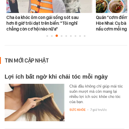
Cha òa khóc ôm con gái sống sót sau
Quán “cơm đếm”
hơn 8 giờ trôi dạt trên biển: "Tôi nghĩ
Hòe Nhai: Cụ bà 8
chẳng còn cơ hội nào nữa"
nấu cơm mỗi ngà
TIN MỚI CẬP NHẬT
Lợi ích bất ngờ khi chải tóc mỗi ngày
Chải đầu không chỉ giúp mái tóc
suôn mượt mà còn mang lại
nhiều lợi ích sức khỏe cho tóc
của bạn.
SỨC KHỎE
-
7 giờ trước