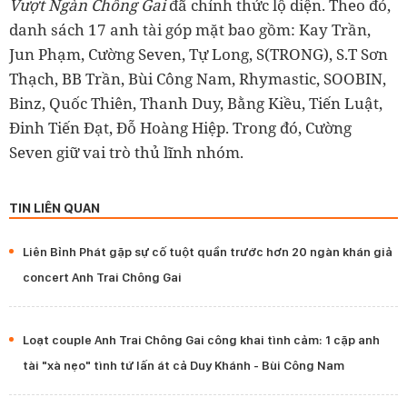
Vượt Ngàn Chông Gai
đã chính thức lộ diện. Theo đó,
danh sách 17 anh tài góp mặt bao gồm: Kay Trần,
Jun Phạm, Cường Seven, Tự Long, S(TRONG), S.T Sơn
Thạch, BB Trần, Bùi Công Nam, Rhymastic, SOOBIN,
Binz, Quốc Thiên, Thanh Duy, Bằng Kiều, Tiến Luật,
Đinh Tiến Đạt, Đỗ Hoàng Hiệp. Trong đó, Cường
Seven giữ vai trò thủ lĩnh nhóm.
TIN LIÊN QUAN
Liên Bỉnh Phát gặp sự cố tuột quần trước hơn 20 ngàn khán giả
concert Anh Trai Chông Gai
Loạt couple Anh Trai Chông Gai công khai tình cảm: 1 cặp anh
tài "xà nẹo" tình tứ lấn át cả Duy Khánh - Bùi Công Nam