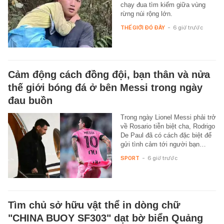
chạy đua tìm kiếm giữa vùng
rừng núi rộng lớn.
THẾ GIỚI ĐÓ ĐÂY
-
6 giờ trước
Cảm động cách đồng đội, bạn thân và nửa
thế giới bóng đá ở bên Messi trong ngày
đau buồn
Trong ngày Lionel Messi phải trở
về Rosario tiễn biệt cha, Rodrigo
De Paul đã có cách đặc biệt để
gửi tình cảm tới người bạn…
SPORT
-
6 giờ trước
Tìm chủ sở hữu vật thể in dòng chữ
"CHINA BUOY SF303" dạt bờ biển Quảng