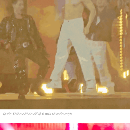
Quốc Thiên cởi áo để lộ 6 múi rõ mồn một!