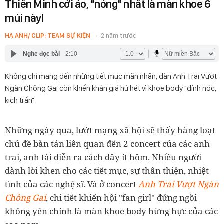
Thiên Minh cởi áo, "nóng" nhất là màn khoe 6
múi này!
HẠ ANH/ CLIP: TEAM SỰ KIỆN
2 năm trước
Nghe đọc bài
2:10
Không chỉ mang đến những tiết mục mãn nhãn, dàn Anh Trai Vượt
Ngàn Chông Gai còn khiến khán giả hú hét vì khoe body "đỉnh nóc,
kịch trần".
Những ngày qua, lướt mạng xã hội sẽ thấy hàng loạt
chủ đề bàn tán liên quan đến 2 concert của các anh
trai, anh tài diễn ra cách đây ít hôm. Nhiều người
dành lời khen cho các tiết mục, sự thân thiện, nhiệt
tình của các nghệ sĩ. Và ở concert
Anh Trai Vượt Ngàn
Chông Gai
, chi tiết khiến hội "fan girl" đứng ngồi
không yên chính là màn khoe body hừng hực của các