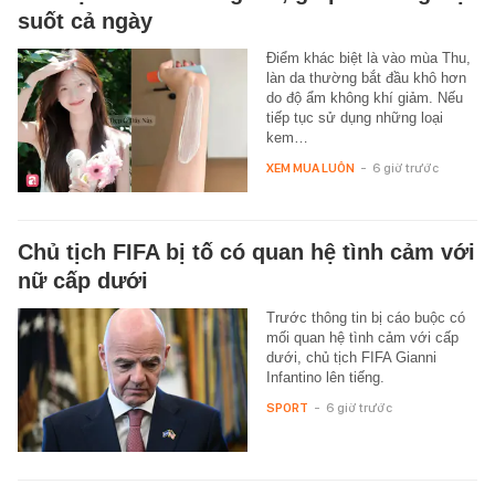
suốt cả ngày
Điểm khác biệt là vào mùa Thu,
làn da thường bắt đầu khô hơn
do độ ẩm không khí giảm. Nếu
tiếp tục sử dụng những loại
kem…
XEM MUA LUÔN
-
6 giờ trước
Chủ tịch FIFA bị tố có quan hệ tình cảm với
nữ cấp dưới
Trước thông tin bị cáo buộc có
mối quan hệ tình cảm với cấp
dưới, chủ tịch FIFA Gianni
Infantino lên tiếng.
SPORT
-
6 giờ trước