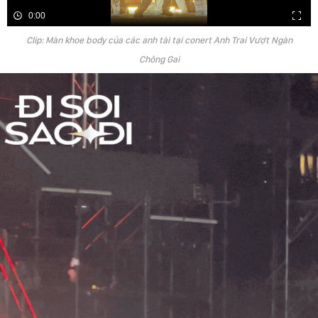
0:00
Clip: Màn khoe body của các anh tài tại conert Anh Trai Vượt Ngàn
Chông Gai