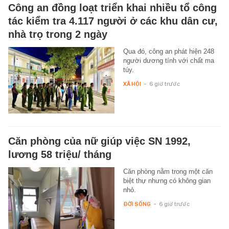
Công an đồng loạt triển khai nhiều tổ công
tác kiểm tra 4.117 người ở các khu dân cư,
nhà trọ trong 2 ngày
Qua đó, công an phát hiện 248
người dương tính với chất ma
túy.
XÃ HỘI
-
6 giờ trước
Căn phòng của nữ giúp việc SN 1992,
lương 58 triệu/ tháng
Căn phòng nằm trong một căn
biệt thự nhưng có không gian
nhỏ.
ĐỜI SỐNG
-
6 giờ trước