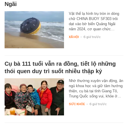
Ngãi
Vật thể lạ hình trụ tròn in dòng
chữ CHINA BUOY SF303 trôi
dạt vào bờ biển Quảng Ngãi
năm 2024, cơ quan chức…
XÃ HỘI
-
6 giờ trước
Cụ bà 111 tuổi vẫn ra đồng, tiết lộ những
thói quen duy trì suốt nhiều thập kỷ
Nhờ thường xuyên vận động, ăn
ngủ khoa học và giữ tâm hướng
thiện, cụ bà tại tỉnh Giang Tô,
Trung Quốc sống vui, khỏe ở…
SỨC KHỎE
-
6 giờ trước