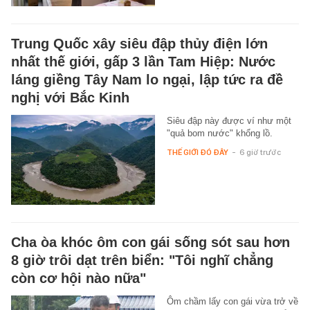
Trung Quốc xây siêu đập thủy điện lớn
nhất thế giới, gấp 3 lần Tam Hiệp: Nước
láng giềng Tây Nam lo ngại, lập tức ra đề
nghị với Bắc Kinh
Siêu đập này được ví như một
"quả bom nước" khổng lồ.
THẾ GIỚI ĐÓ ĐÂY
-
6 giờ trước
Cha òa khóc ôm con gái sống sót sau hơn
8 giờ trôi dạt trên biển: "Tôi nghĩ chẳng
còn cơ hội nào nữa"
Ôm chầm lấy con gái vừa trở về