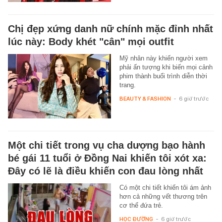
Chị đẹp xứng danh nữ chính mặc đỉnh nhất
lúc này: Body khét "cân" mọi outfit
Mỹ nhân này khiến người xem
phải ấn tượng khi biến mọi cảnh
phim thành buổi trình diễn thời
trang.
BEAUTY & FASHION
-
6 giờ trước
Một chi tiết trong vụ cha dượng bạo hành
bé gái 11 tuổi ở Đồng Nai khiến tôi xót xa:
Đây có lẽ là điều khiến con đau lòng nhất
Có một chi tiết khiến tôi ám ảnh
hơn cả những vết thương trên
cơ thể đứa trẻ.
HỌC ĐƯỜNG
-
6 giờ trước