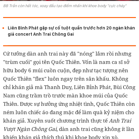
BB Trần còn hất tóc, xoay đầu tạo điểm nhấn khi khoe body "cực cháy"
Liên Bỉnh Phát gặp sự cố tuột quần trước hơn 20 ngàn khán
giả concert Anh Trai Chông Gai
Cứ tưởng dàn anh trai này đã "nóng" lắm rồi nhưng
"trùm cuối" gọi tên Quốc Thiên. Vốn là nam ca sĩ sở
hữu body 6 múi cuồn cuộn, đẹp như tạc tượng nên
Quốc Thiên "flex" luôn ngay trên sân khấu. Không
chỉ khán giả mà Thanh Duy, Liên Bỉnh Phát, Bùi Công
Nam cũng trầm trồ trước màn khoe múi của Quốc
Thiên. Được sự hưởng ứng nhiệt tình, Quốc Thiên còn
ném luôn chiếc áo đang mặc để làm quà kỷ niệm cho
khán giả. Xuyên suốt chương trình thực tế
Anh Trai
Vượt Ngàn Chông Gai
, dàn anh trai cũng không ít lần
khiến khán giả thích thú khi khoe body xịn xò.