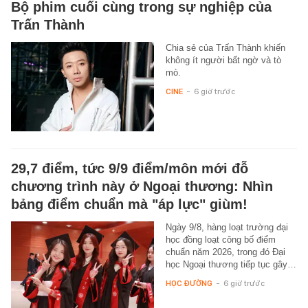
Bộ phim cuối cùng trong sự nghiệp của
Trấn Thành
Chia sẻ của Trấn Thành khiến
không ít người bất ngờ và tò
mò.
CINE
-
6 giờ trước
29,7 điểm, tức 9/9 điểm/môn mới đỗ
chương trình này ở Ngoại thương: Nhìn
bảng điểm chuẩn mà "áp lực" giùm!
Ngày 9/8, hàng loạt trường đại
học đồng loạt công bố điểm
chuẩn năm 2026, trong đó Đại
học Ngoại thương tiếp tục gây…
HỌC ĐƯỜNG
-
6 giờ trước