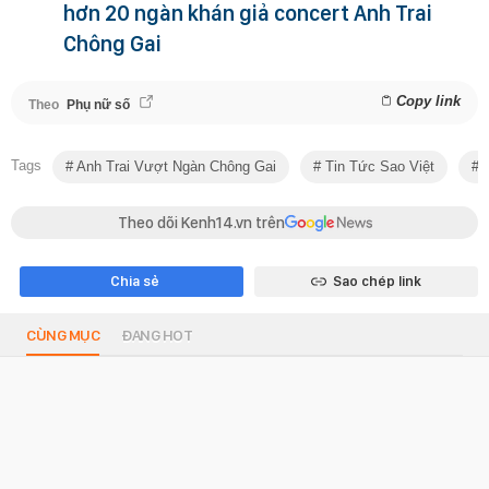
hơn 20 ngàn khán giả concert Anh Trai
Chông Gai
Copy link
Theo
Phụ nữ số
Tags
Anh Trai Vượt Ngàn Chông Gai
Tin Tức Sao Việt
G
Theo dõi Kenh14.vn trên
Chia sẻ
Sao chép link
CÙNG MỤC
ĐANG HOT