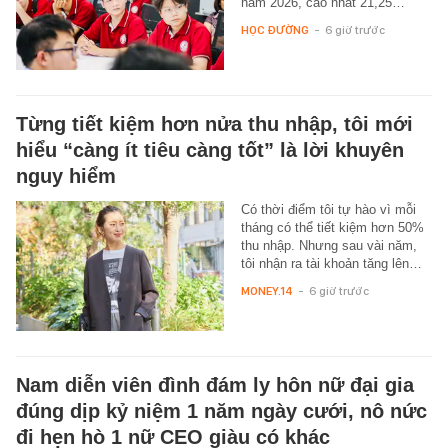
năm 2026, cao nhất 21,25…
HỌC ĐƯỜNG
-
6 giờ trước
Từng tiết kiệm hơn nửa thu nhập, tôi mới
hiểu “càng ít tiêu càng tốt” là lời khuyên
nguy hiểm
Có thời điểm tôi tự hào vì mỗi
tháng có thể tiết kiệm hơn 50%
thu nhập. Nhưng sau vài năm,
tôi nhận ra tài khoản tăng lên…
MONEY.14
-
6 giờ trước
Nam diễn viên đình đám ly hôn nữ đại gia
đúng dịp kỷ niệm 1 năm ngày cưới, nô nức
đi hẹn hò 1 nữ CEO giàu có khác