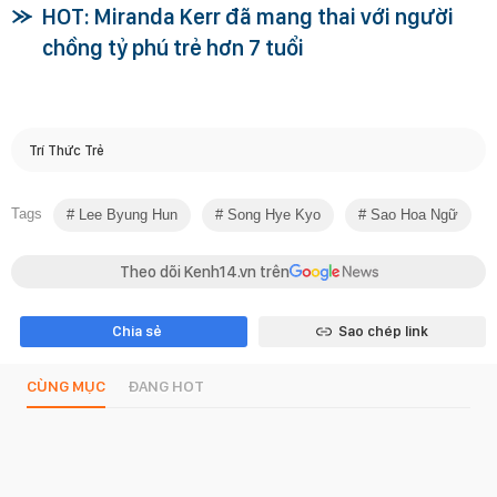
HOT: Miranda Kerr đã mang thai với người
chồng tỷ phú trẻ hơn 7 tuổi
Trí Thức Trẻ
Tags
Lee Byung Hun
Song Hye Kyo
Sao Hoa Ngữ
Theo dõi Kenh14.vn trên
Chia sẻ
Sao chép link
CÙNG MỤC
ĐANG HOT