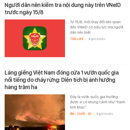
Người dân nên kiểm tra nội dung này trên VNeID
trước ngày 15/8
Từ 15/8, một thay đổi liên quan
đến VNeID có hiệu lực mà người
dân nên biết.
TEK-LIFE
-
4 giờ trước
Láng giềng Việt Nam đóng cửa 1 vườn quốc gia
nổi tiếng do cháy rừng: Diện tích bị ảnh hưởng
hàng trăm ha
Đây là vườn quốc gia thường
được ví có khung cảnh như “hành
tinh khác”.
ĂN - CHƠI - ĐI
-
4 giờ trước