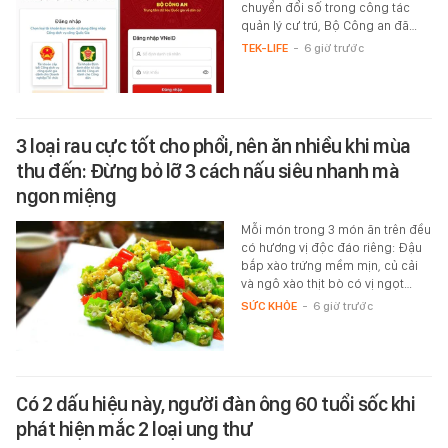
chuyển đổi số trong công tác
quản lý cư trú, Bộ Công an đã…
TEK-LIFE
-
6 giờ trước
3 loại rau cực tốt cho phổi, nên ăn nhiều khi mùa
thu đến: Đừng bỏ lỡ 3 cách nấu siêu nhanh mà
ngon miệng
Mỗi món trong 3 món ăn trên đều
có hương vị độc đáo riêng: Đậu
bắp xào trứng mềm mịn, củ cải
và ngô xào thịt bò có vị ngọt…
SỨC KHỎE
-
6 giờ trước
Có 2 dấu hiệu này, người đàn ông 60 tuổi sốc khi
phát hiện mắc 2 loại ung thư