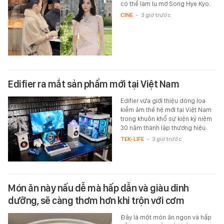
có thể làm lu mờ Song Hye Kyo.
CINE
-
3 giờ trước
Edifier ra mắt sản phẩm mới tại Việt Nam
Edifier vừa giới thiệu dòng loa
kiểm âm thế hệ mới tại Việt Nam
trong khuôn khổ sự kiện kỷ niệm
30 năm thành lập thương hiệu.
TEK-LIFE
-
3 giờ trước
Món ăn này nấu dễ mà hấp dẫn và giàu dinh
dưỡng, sẽ càng thơm hơn khi trộn với cơm
Đây là một món ăn ngon và hấp