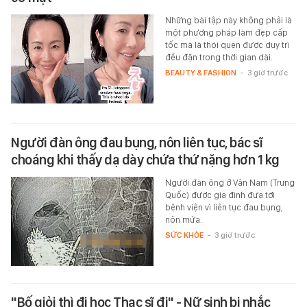
Những bài tập này không phải là
một phương pháp làm đẹp cấp
tốc mà là thói quen được duy trì
đều đặn trong thời gian dài.
BEAUTY & FASHION
-
3 giờ trước
Người đàn ông đau bụng, nôn liên tục, bác sĩ
choáng khi thấy dạ dày chứa thứ nặng hơn 1 kg
Người đàn ông ở Vân Nam (Trung
Quốc) được gia đình đưa tới
bệnh viện vì liên tục đau bụng,
nôn mửa.
SỨC KHỎE
-
3 giờ trước
"Bố giỏi thì đi học Thạc sĩ đi" - Nữ sinh bị nhắc