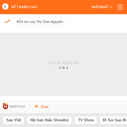
VỀ TRANG CHỦ
MỚI NHẤT
MỚI NHẤT
#Ồn ào của Thư Đan Nguyễn
Xem thêm
Star
Sao Việt
Hội bạn thân Showbiz
TV Show
Đi Soi Sao Đi