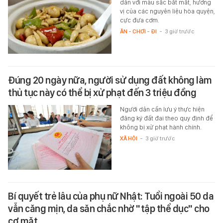
dẫn với màu sắc bắt mắt, hương
vị của các nguyên liệu hòa quyện,
cực đưa cơm.
ĂN - CHƠI - ĐI
-
3 giờ trước
Đúng 20 ngày nữa, người sử dụng đất không làm
thủ tục này có thể bị xử phạt đến 3 triệu đồng
Người dân cần lưu ý thực hiện
đăng ký đất đai theo quy định để
không bị xử phạt hành chính.
XÃ HỘI
-
3 giờ trước
Bí quyết trẻ lâu của phụ nữ Nhật: Tuổi ngoài 50 da
vẫn căng mịn, da săn chắc nhờ "tập thể dục" cho
cơ mặt