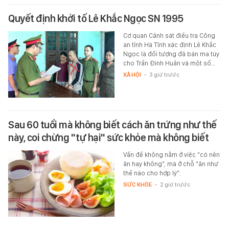
Quyết định khởi tố Lê Khắc Ngọc SN 1995
Cơ quan Cảnh sát điều tra Công
an tỉnh Hà Tĩnh xác định Lê Khắc
Ngọc là đối tượng đã bán ma túy
cho Trần Đình Huân và một số…
XÃ HỘI
-
3 giờ trước
Sau 60 tuổi mà không biết cách ăn trứng như thế
này, coi chừng "tự hại" sức khỏe mà không biết
Vấn đề không nằm ở việc "có nên
ăn hay không", mà ở chỗ "ăn như
thế nào cho hợp lý".
SỨC KHỎE
-
2 giờ trước