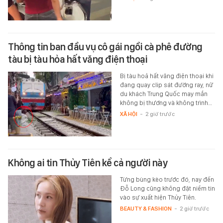
Thông tin ban đầu vụ cô gái ngồi cà phê đường
tàu bị tàu hỏa hất văng điện thoại
Bị tàu hoả hất văng điện thoại khi
đang quay clip sát đường ray, nữ
du khách Trung Quốc may mắn
không bị thương và không trình…
XÃ HỘI
-
2 giờ trước
Không ai tin Thủy Tiên kể cả người này
Từng bùng kèo trước đó, nay đến
Đỗ Long cũng không đặt niềm tin
vào sự xuất hiện Thủy Tiên.
BEAUTY & FASHION
-
2 giờ trước