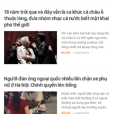
18 năm trôi qua và đây vẫn là ca khúc cả châu Á
thuộc lòng, đưa nhóm nhạc cả nước biết mặt khai
phá thế giới
Chỉ cần intro bài hát này vang lên,
cả châu Á có thể ngân nga theo
một trong những ca khúc nổi
tiếng nhất mà Kpop từng sản…
MUSIK
-
2 giờ trước
Người đàn ông ngoại quốc nhiều lần chặn xe phụ
nữ ở Hà Nội: Chính quyền lên tiếng
Được biết, người đàn ông này có
biểu hiện bất thường ở cả ngoài
đường và trong gia đình. Vợ
chồng người này thường xuyên…
XÃ HỘI
-
2 giờ trước