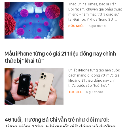
Theo China Times, bác sĩ Trần
Bội Ngâm, chuyên gia phẫu thuật
miệng - hàm mặt, trợ lý giáo sư
tại Đại học Y khoa Trung Sơn…
SỨC KHỎE
-
5 giờ trước
Mẫu iPhone từng có giá 21 triệu đồng nay chính
thức bị "khai tử"
Chiếc iPhone từng tạo nên cuộc
cách mạng di động với mức giá
khoảng 21 triệu đồng nay chính
thức bước vào "tuổi hưu".
TEK-LIFE
-
5 giờ trước
46 tuổi, Trương Bá Chi vẫn trẻ như đôi mươi:
Từng giảm 23kg, 5 bí quyết giữ dáng và dưỡng