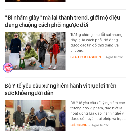
"Đi nhầm giày" mà lại thành trend, giới mộ điệu
đang chuộng cách phối ngược đời
Tưởng chừng như lỗi sai nhưng
đây lại là cách phối đồ đang
được các tín đồ thời trang ưa
chuộng.
BEAUTY & FASHION
-
4 giờ trước
Bộ Y tế yêu cầu xử nghiêm hành vi trục lợi trên
sức khỏe người dân
Bộ Y tế yêu cầu xử lý nghiêm các
trường hợp vi phạm, đặc biệt là
hoạt động lừa đảo, hành nghề y
dược cổ truyền trái phép và trục…
SỨC KHỎE
-
4 giờ trước