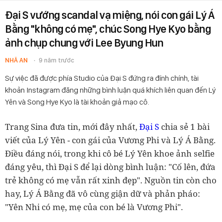
Đại S vướng scandal vạ miệng, nói con gái Lý Á
Bằng "không có mẹ", chúc Song Hye Kyo bằng
ảnh chụp chung với Lee Byung Hun
NHÃ AN
9 năm trước
Sự việc đã được phía Studio của Đại S đứng ra đính chính, tài
khoản Instagram đăng những bình luận quá khích liên quan đến Lý
Yên và Song Hye Kyo là tài khoản giả mạo cô.
Trang Sina đưa tin, mới đây nhất,
Đại S
chia sẻ 1 bài
viết của Lý Yên - con gái của Vương Phi và Lý Á Bằng.
Điều đáng nói, trong khi cô bé Lý Yên khoe ảnh selfie
đáng yêu, thì Đại S để lại dòng bình luận: "Cố lên, đứa
trẻ không có mẹ vẫn rất xinh đẹp". Nguồn tin còn cho
hay, Lý Á Bằng đã vô cùng giận dữ và phản pháo:
"Yên Nhi có mẹ, mẹ của con bé là Vương Phi".