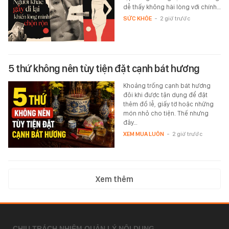
dễ thấy không hài lòng với chính…
SỨC KHỎE
-
2 giờ trước
5 thứ không nên tùy tiện đặt cạnh bát hương
Khoảng trống cạnh bát hương
đôi khi được tận dụng để đặt
thêm đồ lễ, giấy tờ hoặc những
món nhỏ cho tiện. Thế nhưng
đây…
XEM MUA LUÔN
-
2 giờ trước
Xem thêm
CHỊU TRÁCH NHIỆM QUẢN LÝ NỘI DUNG