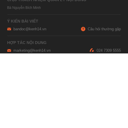
Bà Nguyễn Bích Minh
Ý KIẾN BÀI VIẾT
bandoc@kenh14.vn
Câu hỏi thường gặp
HỢP TÁC NỘI DUNG
marketing@kenh14.vn
024 7309 5555
HỖ TRỢ QUẢNG CÁO
giaitrixahoi@admicro.vn
02473007108
TRỤ SỞ HÀ NỘI
Tầng 21, Tòa nhà Center Building, Hapulico Complex, Số 01, phố
Nguyễn Huy Tưởng, phường Thanh Xuân, thành phố Hà Nội
TRỤ SỞ TP.HỒ CHÍ MINH