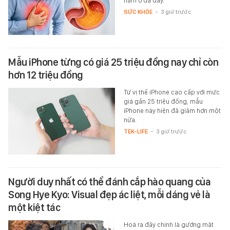
nằm ở dạ dày.
SỨC KHỎE
-
3 giờ trước
Mẫu iPhone từng có giá 25 triệu đồng nay chỉ còn
hơn 12 triệu đồng
Từ vị thế iPhone cao cấp với mức
giá gần 25 triệu đồng, mẫu
iPhone này hiện đã giảm hơn một
nửa.
TEK-LIFE
-
3 giờ trước
Người duy nhất có thể đánh cắp hào quang của
Song Hye Kyo: Visual đẹp ác liệt, mỗi dáng vẻ là
một kiệt tác
Hoá ra đây chính là gương mặt