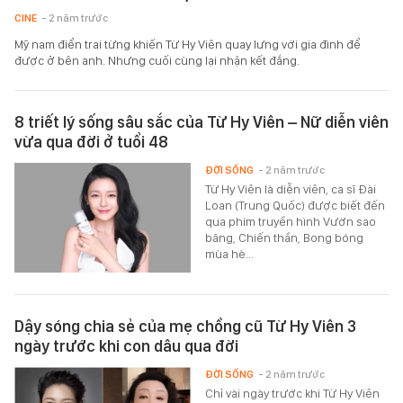
CINE
- 2 năm trước
Mỹ nam điển trai từng khiến Từ Hy Viên quay lưng với gia đình để
được ở bên anh. Nhưng cuối cùng lại nhận kết đắng.
8 triết lý sống sâu sắc của Từ Hy Viên – Nữ diễn viên
vừa qua đời ở tuổi 48
ĐỜI SỐNG
- 2 năm trước
Từ Hy Viên là diễn viên, ca sĩ Đài
Loan (Trung Quốc) được biết đến
qua phim truyền hình Vườn sao
băng, Chiến thần, Bong bóng
mùa hè...
Dậy sóng chia sẻ của mẹ chồng cũ Từ Hy Viên 3
ngày trước khi con dâu qua đời
ĐỜI SỐNG
- 2 năm trước
Chỉ vài ngày trước khi Từ Hy Viên