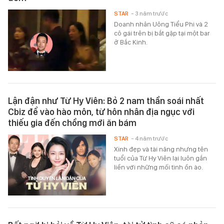
STAR
- 3 năm trước
Doanh nhân Uông Tiểu Phi và 2
cô gái trên bị bắt gặp tại một bar
ở Bắc Kinh.
Lận đận như Từ Hy Viên: Bỏ 2 nam thần soái nhất
Cbiz để vào hào môn, từ hôn nhân địa ngục với
thiếu gia đến chồng mới ăn bám
STAR
- 4 năm trước
Xinh đẹp và tài năng nhưng tên
tuổi của Từ Hy Viên lại luôn gắn
liền với những mối tình ồn ào.