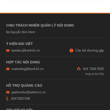
CHỊU TRÁCH NHIỆM QUẢN LÝ NỘI DUNG
Bà Nguyễn Bích Minh
Ý KIẾN BÀI VIẾT
bandoc@kenh14.vn
Câu hỏi thường gặp
HỢP TÁC NỘI DUNG
marketing@kenh14.vn
024 7309 5555
HỖ TRỢ QUẢNG CÁO
giaitrixahoi@admicro.vn
02473007108
TRỤ SỞ HÀ NỘI