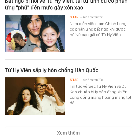
Bất ngờ bị hỏi về Từ Hy Viên, tài tử tình cũ có phản
ứng "phũ" đến mức gây xôn xao
STAR
- 4 năm trước
Nam diễn viên Lam Chính Long
có phản ứng bất ngờ khi được
hỏi về bạn gái cũ Từ Hy Viên.
Từ Hy Viên sắp ly hôn chồng Hàn Quốc
STAR
- 4 năm trước
Tin tức về việc Từ Hy Viên và DJ
Koo chuẩn bị ly hôn đang khiến
cộng đồng mạng hoang mang tột
độ.
Xem thêm