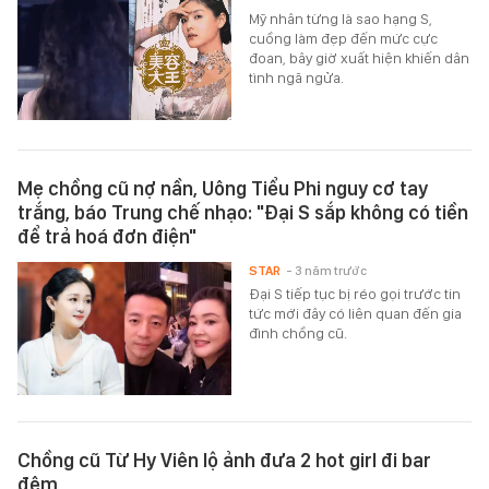
Mỹ nhân từng là sao hạng S,
cuồng làm đẹp đến mức cực
đoan, bây giờ xuất hiện khiến dân
tình ngã ngửa.
Mẹ chồng cũ nợ nần, Uông Tiểu Phi nguy cơ tay
trắng, báo Trung chế nhạo: "Đại S sắp không có tiền
để trả hoá đơn điện"
STAR
- 3 năm trước
Đại S tiếp tục bị réo gọi trước tin
tức mới đây có liên quan đến gia
đình chồng cũ.
Chồng cũ Từ Hy Viên lộ ảnh đưa 2 hot girl đi bar
đêm