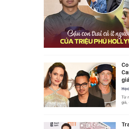
Co
Ca
gi
Học
Từ m
giá,
Tr