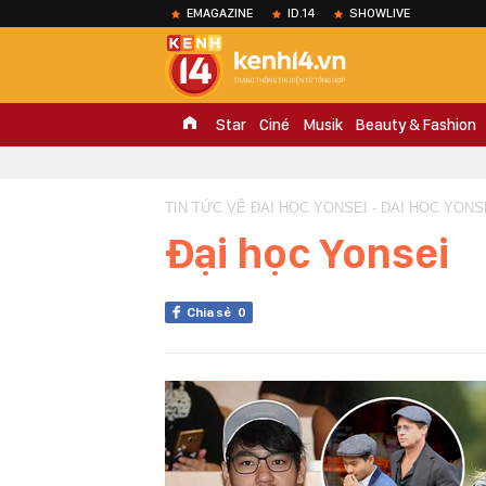
EMAGAZINE
ID.14
SHOWLIVE
Star
Ciné
Musik
Beauty & Fashion
TIN TỨC VỀ ĐẠI HỌC YONSEI - DAI HOC YONS
Đại học Yonsei
Chia sẻ
0