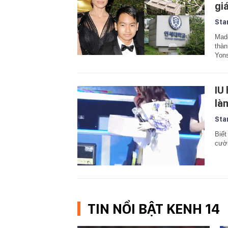
gi
Sta
Madd
thàn
Yons
IU
là
Sta
Biết
cười
TIN NỔI BẬT KENH 14