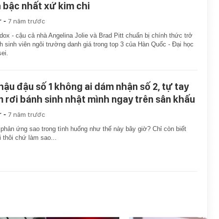
á bậc nhất xứ kim chi
-
r
7 năm trước
ox - cậu cả nhà Angelina Jolie và Brad Pitt chuẩn bị chính thức trở
h sinh viên ngôi trường danh giá trong top 3 của Hàn Quốc - Đại học
ei.
 hậu đậu số 1 không ai dám nhận số 2, tự tay
m rơi bánh sinh nhật mình ngay trên sân khấu
-
r
7 năm trước
 phản ứng sao trong tình huống như thế này bây giờ? Chỉ còn biết
 thôi chứ làm sao...