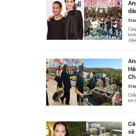
An
dà
Sta
Cộng
trìn
Joli
An
Hà
Ch
Sta
Chẳn
trở 
Cả
sẽ