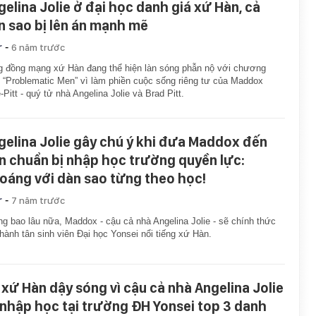
gelina Jolie ở đại học danh giá xứ Hàn, cả
n sao bị lên án mạnh mẽ
-
r
6 năm trước
 đồng mạng xứ Hàn đang thể hiện làn sóng phẫn nộ với chương
h “Problematic Men” vì làm phiền cuộc sống riêng tư của Maddox
e-Pitt - quý tử nhà Angelina Jolie và Brad Pitt.
gelina Jolie gây chú ý khi đưa Maddox đến
n chuẩn bị nhập học trường quyền lực:
oáng với dàn sao từng theo học!
-
r
7 năm trước
g bao lâu nữa, Maddox - cậu cả nhà Angelina Jolie - sẽ chính thức
thành tân sinh viên Đại học Yonsei nổi tiếng xứ Hàn.
 xứ Hàn dậy sóng vì cậu cả nhà Angelina Jolie
 nhập học tại trường ĐH Yonsei top 3 danh