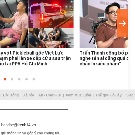
y vợt Pickleball gốc Việt Lực
Trấn Thành công bố phim
ạm phải lên xe cấp cứu sau trận
nghe tên ai cũng quả quy
u tại PPA Hồ Chí Minh
chắn là siêu phẩm”
Đời sống
Xã hội
Ăn - Chơi - Đi
Xem Mua Luôn
Thế giới đó đây
Sức 
bandoc@kenh14.vn
ửi thông tin và góp ý cho chúng tôi.