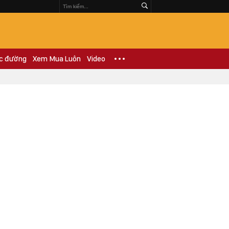
c đường
Xem Mua Luôn
Video