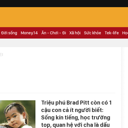
Đời sống
Money.14
Ăn - Chơi - Đi
Xã hội
Sức khỏe
Tek-life
Họ
EI
Triệu phú Brad Pitt còn có 1
cậu con cả ít người biết:
Sống kín tiếng, học trường
top, quan hệ với cha là dấu