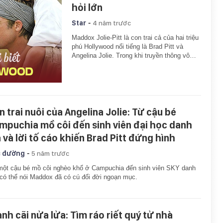
hỏi lớn
-
Star
4 năm trước
Maddox Jolie-Pitt là con trai cả của hai triệu
phú Hollywood nổi tiếng là Brad Pitt và
Angelina Jolie. Trong khi truyền thông vô…
n trai nuôi của Angelina Jolie: Từ cậu bé
mpuchia mồ côi đến sinh viên đại học danh
á và lời tố cáo khiến Brad Pitt đứng hình
-
 đường
5 năm trước
ột cậu bé mồ côi nghèo khổ ở Campuchia đến sinh viên SKY danh
 có thể nói Maddox đã có cú đổi đời ngoạn mục.
anh cãi nửa lửa: Tìm ráo riết quý tử nhà