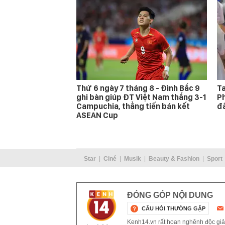
Thứ 6 ngày 7 tháng 8 - Đình Bắc 9
Ta
ghi bàn giúp ĐT Việt Nam thắng 3-1
Ph
Campuchia, thẳng tiến bán kết
đấ
ASEAN Cup
Star
Ciné
Musik
Beauty & Fashion
Sport
ĐÓNG GÓP NỘI DUNG
CÂU HỎI THƯỜNG GẶP
Kenh14.vn rất hoan nghênh độc giả g