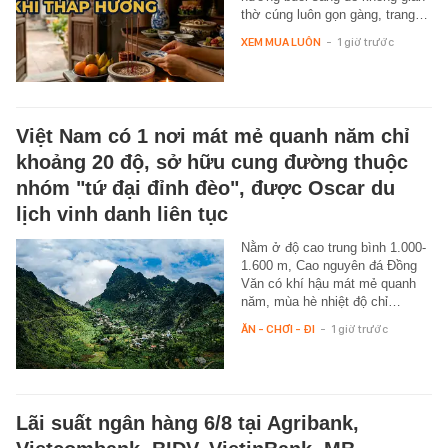
thờ cúng luôn gọn gàng, trang…
XEM MUA LUÔN
-
1 giờ trước
Việt Nam có 1 nơi mát mẻ quanh năm chỉ
khoảng 20 độ, sở hữu cung đường thuộc
nhóm "tứ đại đỉnh đèo", được Oscar du
lịch vinh danh liên tục
Nằm ở độ cao trung bình 1.000-
1.600 m, Cao nguyên đá Đồng
Văn có khí hậu mát mẻ quanh
năm, mùa hè nhiệt độ chỉ…
ĂN - CHƠI - ĐI
-
1 giờ trước
Lãi suất ngân hàng 6/8 tại Agribank,