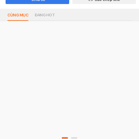
CÙNG MỤC
ĐANG HOT