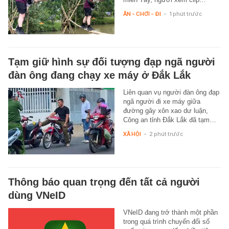
ĂN - CHƠI - ĐI
-
1 phút trước
Tạm giữ hình sự đối tượng đạp ngã người
đàn ông đang chạy xe máy ở Đắk Lắk
Liên quan vụ người đàn ông đạp
ngã người đi xe máy giữa
đường gây xôn xao dư luận,
Công an tỉnh Đắk Lắk đã tạm…
XÃ HỘI
-
2 phút trước
Thông báo quan trọng đến tất cả người
dùng VNeID
VNeID đang trở thành một phần
trong quá trình chuyển đổi số