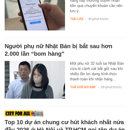
hàng hay thường xuyên nhận
tiền qua chuyển khoản cần nên
lưu ý.
TEK-LIFE
-
41 phút trước
Người phụ nữ Nhật Bản bị bắt sau hơn
2.000 lần “bom hàng”
Một phụ nữ 32 tuổi tại Nhật Bản
vừa bị cảnh sát bắt giữ sau khi
nhiều lần lợi dụng hình thức
thanh toán khi nhận hàng…
THẾ GIỚI ĐÓ ĐÂY
-
39 phút trước
Top 10 dự án chung cư hút khách nhất nửa
đầu 2026 ở Hà Nội và TP.HCM gọi tên dự án