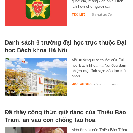
quốc gia, mang đến nhiều tiện
ích hơn cho người dân.
TEK-LIFE
-
19 phút trước
Danh sách 6 trường đại học trực thuộc Đại
học Bách khoa Hà Nội
Mỗi trường trực thuộc của Đại
học Bách khoa Hà Nội đều đảm
nhiệm một lĩnh vực đào tạo mũi
nhọn
HỌC ĐƯỜNG
-
28 phút trước
Đã thấy công thức giữ dáng của Thiều Bảo
Trâm, ăn vào còn chống lão hóa
Món ăn vặt của Thiều Bảo Trâm