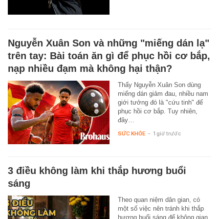
Nguyễn Xuân Son và những "miếng dán lạ"
trên tay: Bài toán ăn gì để phục hồi cơ bắp,
nạp nhiều đạm mà không hại thận?
Thấy Nguyễn Xuân Son dùng
miếng dán giảm đau, nhiều nam
giới tưởng đó là "cứu tinh" để
phục hồi cơ bắp. Tuy nhiên,
đây…
SỨC KHỎE
-
1 giờ trước
3 điều không làm khi thắp hương buổi
sáng
Theo quan niệm dân gian, có
một số việc nên tránh khi thắp
hương buổi sáng để không gian