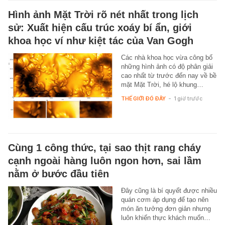
Hình ảnh Mặt Trời rõ nét nhất trong lịch
sử: Xuất hiện cấu trúc xoáy bí ẩn, giới
khoa học ví như kiệt tác của Van Gogh
Các nhà khoa học vừa công bố
những hình ảnh có độ phân giải
cao nhất từ trước đến nay về bề
mặt Mặt Trời, hé lộ khung…
THẾ GIỚI ĐÓ ĐÂY
-
1 giờ trước
Cùng 1 công thức, tại sao thịt rang cháy
cạnh ngoài hàng luôn ngon hơn, sai lầm
nằm ở bước đầu tiên
Đây cũng là bí quyết được nhiều
quán cơm áp dụng để tạo nên
món ăn tưởng đơn giản nhưng
luôn khiến thực khách muốn…