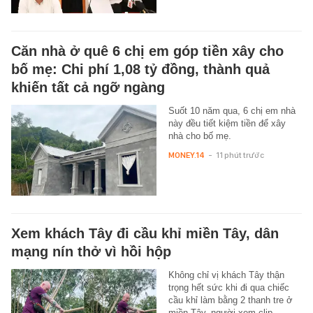
Căn nhà ở quê 6 chị em góp tiền xây cho
bố mẹ: Chi phí 1,08 tỷ đồng, thành quả
khiến tất cả ngỡ ngàng
Suốt 10 năm qua, 6 chị em nhà
này đều tiết kiệm tiền để xây
nhà cho bố mẹ.
MONEY.14
-
11 phút trước
Xem khách Tây đi cầu khỉ miền Tây, dân
mạng nín thở vì hồi hộp
Không chỉ vị khách Tây thận
trọng hết sức khi đi qua chiếc
cầu khỉ làm bằng 2 thanh tre ở
miền Tây, người xem clip…