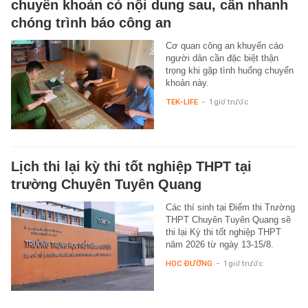
chuyển khoản có nội dung sau, cần nhanh
chóng trình báo công an
Cơ quan công an khuyến cáo
người dân cần đặc biệt thận
trọng khi gặp tình huống chuyển
khoản này.
TEK-LIFE
-
1 giờ trước
Lịch thi lại kỳ thi tốt nghiệp THPT tại
trường Chuyên Tuyên Quang
Các thí sinh tại Điểm thi Trường
THPT Chuyên Tuyên Quang sẽ
thi lại Kỳ thi tốt nghiệp THPT
năm 2026 từ ngày 13-15/8.
HỌC ĐƯỜNG
-
1 giờ trước