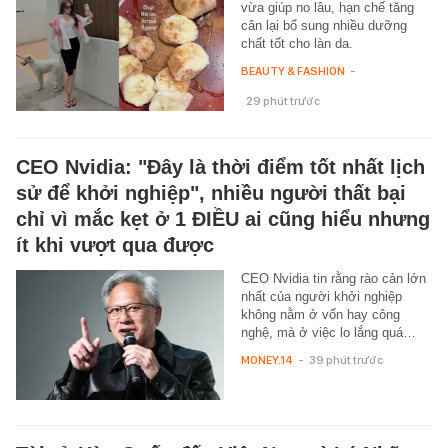
vừa giúp no lâu, hạn chế tăng
cân lại bổ sung nhiều dưỡng
chất tốt cho làn da.
BEAUTY & FASHION
-
29 phút trước
CEO Nvidia: "Đây là thời điểm tốt nhất lịch
sử để khởi nghiệp", nhiều người thất bại
chỉ vì mắc kẹt ở 1 ĐIỀU ai cũng hiểu nhưng
ít khi vượt qua được
CEO Nvidia tin rằng rào cản lớn
nhất của người khởi nghiệp
không nằm ở vốn hay công
nghệ, mà ở việc lo lắng quá…
MONEY.14
-
39 phút trước