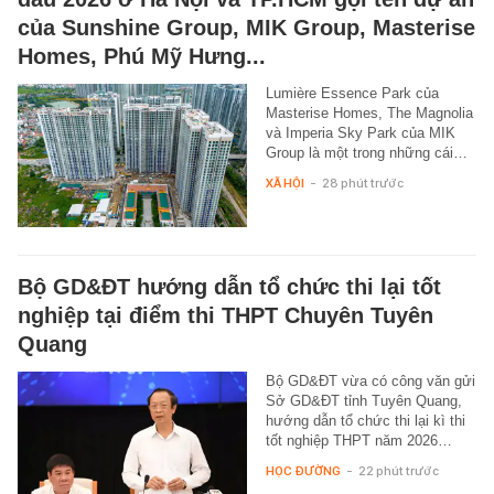
của Sunshine Group, MIK Group, Masterise
Homes, Phú Mỹ Hưng...
Lumière Essence Park của
Masterise Homes, The Magnolia
và Imperia Sky Park của MIK
Group là một trong những cái…
XÃ HỘI
-
28 phút trước
Bộ GD&ĐT hướng dẫn tổ chức thi lại tốt
nghiệp tại điểm thi THPT Chuyên Tuyên
Quang
Bộ GD&ĐT vừa có công văn gửi
Sở GD&ĐT tỉnh Tuyên Quang,
hướng dẫn tổ chức thi lại kì thi
tốt nghiệp THPT năm 2026…
HỌC ĐƯỜNG
-
22 phút trước