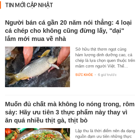
TIN MỚI CẬP NHẬT
Người bán cá gần 20 năm nói thẳng: 4 loại
cá chép cho không cũng đừng lấy, "dại"
lắm mới mua về nhà
Sở hữu thịt thơm ngọt cùng
hàm lượng dinh dưỡng cao, cá
chép là lựa chọn quen thuộc trên
mâm cơm người Việt. Thế…
SỨC KHỎE
-
6 giờ trước
Muốn đủ chất mà không lo nóng trong, rôm
sảy: Hãy ưu tiên 3 thực phẩm này thay vì
ăn quá nhiều thịt gà, thịt bò
Lập thu là thời điểm nên đa dạng
nguồn đạm ưu tiên những thực