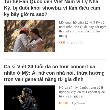
Tài tử Hàn Quốc đến Việt Nam vì Lý Nhã
Kỳ, bị đuổi khỏi showbiz vì làm điều cấm
kỵ bây giờ ra sao?
Mối quan hệ giữa Lý Nhã Kỳ và
nam thần Hàn Quốc này bất ngờ
thu hút sự chú ý của cư dân
mạng.
CINE
-
1 giờ trước
Ca sĩ Việt 24 tuổi đã có tour concert cá
nhân ở Mỹ: Ái nữ con nhà nòi, thừa hưởng
trọn vẹn gene tài năng từ gia đình
Nữ ca sĩ này là một trong số ít
nghệ sĩ Việt có tour conert quốc
tế khi còn rất trẻ.
MUSIK
-
1 giờ trước