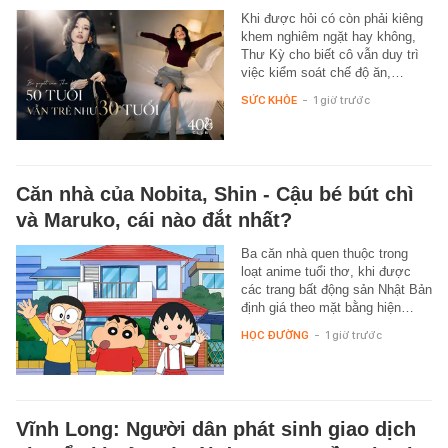
Khi được hỏi có còn phải kiêng
khem nghiêm ngặt hay không,
Thư Kỳ cho biết cô vẫn duy trì
việc kiểm soát chế độ ăn,…
SỨC KHỎE
-
1 giờ trước
Căn nhà của Nobita, Shin - Cậu bé bút chì
và Maruko, cái nào đắt nhất?
Ba căn nhà quen thuộc trong
loạt anime tuổi thơ, khi được
các trang bất động sản Nhật Bản
định giá theo mặt bằng hiện…
HỌC ĐƯỜNG
-
1 giờ trước
Vĩnh Long: Người dân phát sinh giao dịch