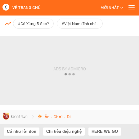
VỀ TRANG CHỦ
MỚI NHẤT
MỚI NHẤT
#Có Xứng 5 Sao?
#Việt Nam đỉnh nhất
Xem thêm
Ăn - Chơi - Đi
Có như lời đồn
Chi tiêu điệu nghệ
HERE WE GO