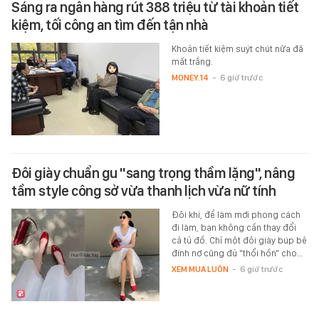
Sáng ra ngân hàng rút 388 triệu từ tài khoản tiết
kiệm, tối công an tìm đến tận nhà
Khoản tiết kiệm suýt chút nữa đã
mất trắng.
MONEY.14
-
6 giờ trước
Đôi giày chuẩn gu "sang trọng thầm lặng", nâng
tầm style công sở vừa thanh lịch vừa nữ tính
Đôi khi, để làm mới phong cách
đi làm, bạn không cần thay đổi
cả tủ đồ. Chỉ một đôi giày búp bê
đính nơ cũng đủ "thổi hồn" cho…
XEM MUA LUÔN
-
6 giờ trước