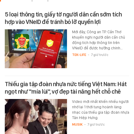
5 loại thông tin, giấy tờ người dân cần sớm tích
hợp vào VNeID để tránh bỏ lỡ quyền lợi
Mới đây, Công an TP. Cần Thơ
khuyến nghị người dân cần chủ
động tích hợp thông tin trên
VNeID để được hưởng chính…
TEK-LIFE
-
7 giờ trước
Thiếu gia tập đoàn nhựa nức tiếng Việt Nam: Hát
ngọt như "mía lùi", vợ đẹp tài năng hết chỗ chê
Video mới nhất khiến nhiều người
nhớ lại 1 thời tung hoành làng
nhạc của thiếu gia tập đoàn nhựa
Tân Hiệp Hưng.
MUSIK
-
7 giờ trước