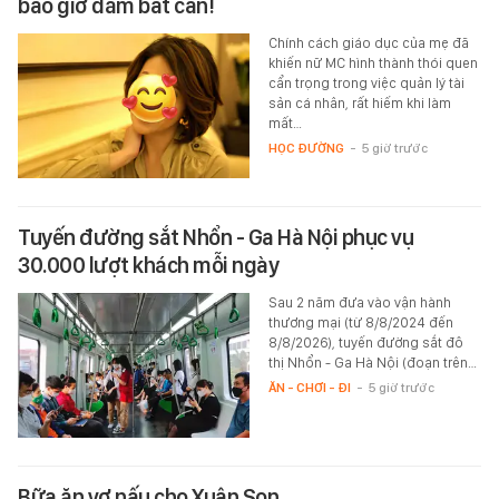
bao giờ dám bất cẩn!
Chính cách giáo dục của mẹ đã
khiến nữ MC hình thành thói quen
cẩn trọng trong việc quản lý tài
sản cá nhân, rất hiếm khi làm
mất…
HỌC ĐƯỜNG
-
5 giờ trước
Tuyến đường sắt Nhổn - Ga Hà Nội phục vụ
30.000 lượt khách mỗi ngày
Sau 2 năm đưa vào vận hành
thương mại (từ 8/8/2024 đến
8/8/2026), tuyến đường sắt đô
thị Nhổn - Ga Hà Nội (đoạn trên…
ĂN - CHƠI - ĐI
-
5 giờ trước
Bữa ăn vợ nấu cho Xuân Son