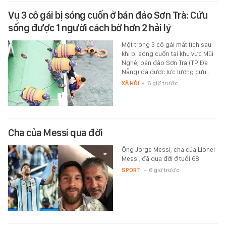
Vụ 3 cô gái bị sóng cuốn ở bán đảo Sơn Trà: Cứu
sống được 1 người cách bờ hơn 2 hải lý
Một trong 3 cô gái mất tích sau
khi bị sóng cuốn tại khu vực Mũi
Nghê, bán đảo Sơn Trà (TP Đà
Nẵng) đã được lực lượng cứu…
XÃ HỘI
-
6 giờ trước
Cha của Messi qua đời
Ông Jorge Messi, cha của Lionel
Messi, đã qua đời ở tuổi 68.
SPORT
-
6 giờ trước