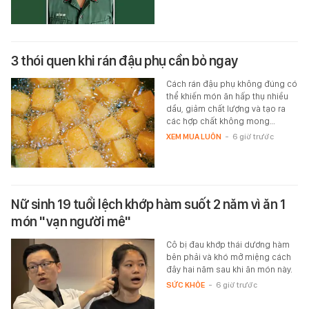
3 thói quen khi rán đậu phụ cần bỏ ngay
Cách rán đậu phụ không đúng có
thể khiến món ăn hấp thụ nhiều
dầu, giảm chất lượng và tạo ra
các hợp chất không mong…
XEM MUA LUÔN
-
6 giờ trước
Nữ sinh 19 tuổi lệch khớp hàm suốt 2 năm vì ăn 1
món "vạn người mê"
Cô bị đau khớp thái dương hàm
bên phải và khó mở miệng cách
đây hai năm sau khi ăn món này.
SỨC KHỎE
-
6 giờ trước