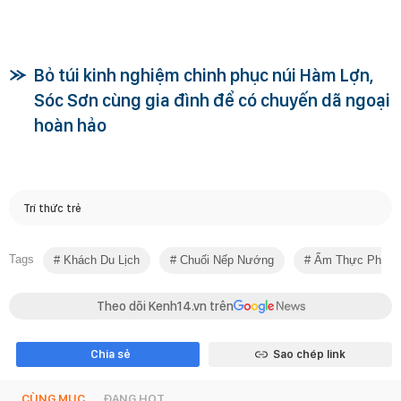
Bỏ túi kinh nghiệm chinh phục núi Hàm Lợn,
Sóc Sơn cùng gia đình để có chuyến dã ngoại
hoàn hảo
Trí thức trẻ
Tags
Khách Du Lịch
Chuối Nếp Nướng
Ẩm Thực Phố C
Theo dõi Kenh14.vn trên
Chia sẻ
Sao chép link
CÙNG MỤC
ĐANG HOT