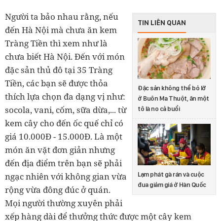
Người ta bảo nhau rằng, nếu
TIN LIÊN QUAN
đến Hà Nội mà chưa ăn kem
Tràng Tiền thì xem như là
chưa biết Hà Nội. Đến với món
đặc sản thủ đô tại 35 Tràng
Tiền, các bạn sẽ được thỏa
Đặc sản không thể bỏ lỡ
thích lựa chọn đa dạng vị như:
ở Buôn Ma Thuột, ăn một
socola, vani, cốm, sữa dừa,... từ
tô là no cả buổi
kem cây cho đến ốc quế chỉ có
giá 10.000Đ - 15.000Đ. Là một
món ăn vặt đơn giản nhưng
đến địa điểm trên bạn sẽ phải
Lạm phát gà rán và cuộc
ngạc nhiên với không gian vừa
đua giảm giá ở Hàn Quốc
rộng vừa đông đúc ở quán.
Mọi người thường xuyên phải
xếp hàng dài để thưởng thức được một cây kem