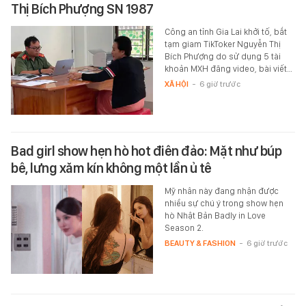
Thị Bích Phượng SN 1987
Công an tỉnh Gia Lai khởi tố, bắt
tạm giam TikToker Nguyễn Thị
Bích Phượng do sử dụng 5 tài
khoản MXH đăng video, bài viết…
XÃ HỘI
-
6 giờ trước
Bad girl show hẹn hò hot điên đảo: Mặt như búp
bê, lưng xăm kín không một lần ủ tê
Mỹ nhân này đang nhận được
nhiều sự chú ý trong show hẹn
hò Nhật Bản Badly in Love
Season 2.
BEAUTY & FASHION
-
6 giờ trước