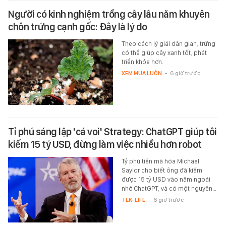
Người có kinh nghiệm trồng cây lâu năm khuyên
chôn trứng cạnh gốc: Đây là lý do
Theo cách lý giải dân gian, trứng
có thể giúp cây xanh tốt, phát
triển khỏe hơn.
XEM MUA LUÔN
-
6 giờ trước
Tỉ phú sáng lập 'cá voi' Strategy: ChatGPT giúp tôi
kiếm 15 tỷ USD, đừng làm việc nhiều hơn robot
Tỷ phú tiền mã hóa Michael
Saylor cho biết ông đã kiếm
được 15 tỷ USD vào năm ngoái
nhờ ChatGPT, và có một nguyên…
TEK-LIFE
-
6 giờ trước