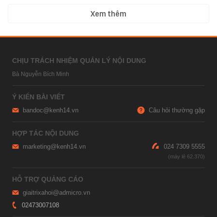
Xem thêm
CHỊU TRÁCH NHIỆM QUẢN LÝ NỘI DUNG
Bà Nguyễn Bích Minh
Ý KIẾN BÀI VIẾT
bandoc@kenh14.vn
Câu hỏi thường gặp
HỢP TÁC NỘI DUNG
marketing@kenh14.vn
024 7309 5555
HỖ TRỢ QUẢNG CÁO
giaitrixahoi@admicro.vn
02473007108