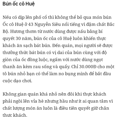
Bún ốc cô Huệ
Nếu có dịp lên phố cổ thì không thể bỏ qua món bún
Ốc cô Huệ ở 43 Nguyễn Siêu nổi tiếng vì đậm chất Bắc
Bộ. Hương thơm từ nước dùng được nấu bằng bí
quyết 30 năm, bún ốc của cô Huệ luôn khiến thực
khách ăn sạch bát bún. Đến quán, mọi người sẽ được
thưởng thức bát bún có vị dai của bún cùng với độ
giòn của ốc đồng luộc, ngấm với nước dùng ngọt
thanh ăn kèm rau sống và quẩy. Chỉ 30.000Đ cho một
tô bún nhỏ bạn có thể làm no bụng mình để bắt đầu
cuộc dạo chơi.
Không gian quán khá nhỏ nên đôi khi thực khách
phải ngồi lên vỉa hè nhưng hầu như ít ai quan tâm vì
chất lượng món ăn luôn là điều tiên quyết giữ chân
thực khách.