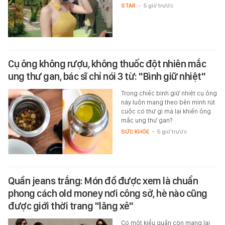
STAR
-
5 giờ trước
Cụ ông không rượu, không thuốc đột nhiên mắc
ung thư gan, bác sĩ chỉ nói 3 từ: "Bình giữ nhiệt"
Trong chiếc bình giữ nhiệt cụ ông
này luôn mang theo bên mình rút
cuộc có thứ gì mà lại khiến ông
mắc ung thư gan?
SỨC KHỎE
-
5 giờ trước
Quần jeans trắng: Món đồ được xem là chuẩn
phong cách old money nơi công sở, hè nào cũng
được giới thời trang "lăng xê"
Có một kiểu quần còn mang lại