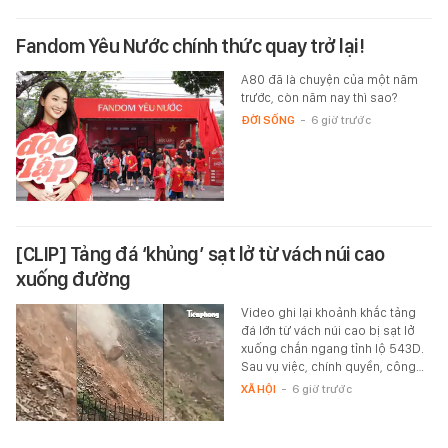
Fandom Yêu Nước chính thức quay trở lại!
A80 đã là chuyện của một năm
trước, còn năm nay thì sao?
ĐỜI SỐNG
-
6 giờ trước
[CLIP] Tảng đá ‘khủng’ sạt lở từ vách núi cao
xuống đường
Video ghi lại khoảnh khắc tảng
đá lớn từ vách núi cao bị sạt lở
xuống chắn ngang tỉnh lộ 543D.
Sau vụ việc, chính quyền, công…
XÃ HỘI
-
6 giờ trước