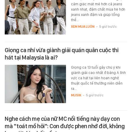
cảm giác mát mẻ hơn cả jeans
xanh nhạt, đậm chất mùa hè hơn
jeans xanh đậm và giúp tổng
thể…
XEM MUA LUÔN
-
5 giờ trước
Giọng ca nhí vừa giành giải quán quân cuộc thi
hát tại Malaysia là ai?
Giọng ca 13 tuổi gây chú ý khi
giành giải cao nhất ở bảng A lĩnh
vực ca hát tại liên hoan nghệ
thuật quốc tế thường niên diễn
ra…
MUSIK
-
5 giờ trước
Nghe cách mẹ của nữ MC nổi tiếng này dạy con
mà "toát mồ hôi": Con được phen nhớ đời, không