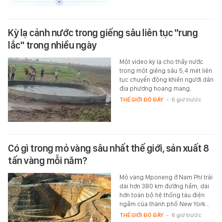
Kỳ lạ cảnh nước trong giếng sâu liên tục "rung
lắc" trong nhiều ngày
Một video kỳ lạ cho thấy nước
trong một giếng sâu 5,4 mét liên
tục chuyển động khiến người dân
địa phương hoang mang.
THẾ GIỚI ĐÓ ĐÂY
-
6 giờ trước
Có gì trong mỏ vàng sâu nhất thế giới, sản xuất 8
tấn vàng mỗi năm?
Mỏ vàng Mponeng ở Nam Phi trải
dài hơn 380 km đường hầm, dài
hơn toàn bộ hệ thống tàu điện
ngầm của thành phố New York…
THẾ GIỚI ĐÓ ĐÂY
-
6 giờ trước