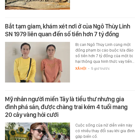
Bắt tạm giam, khám xét nơi ở của Ngô Thùy Linh
SN 1979 liên quan đến số tiền hơn 7 tỷ đồng
Bị can Ngô Thùy Linh cùng một
đồng phạm bị cáo buộc lừa đảo
số tiền hơn 7 tỷ đồng của một bị
hại thông qua hình thức vay tiền…
XÃ HỘI
-
5 giờ trước
Mỹ nhân người miền Tây là tiểu thư nhưng gia
đình phá sản, được chàng trai kém 4 tuổi mang
20 cây vàng hỏi cưới
Cuộc sống của nữ diễn viên này
có nhiều thay đổi sau khi gia đình
gặp biến cố.