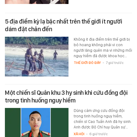
5 địa điểm kỳ lạ bậc nhất trên thế giới ít người
dám đặt chân đến
Không ít địa điểm trên thế giới bị
bỏ hoang không phải vì con
người lãng quên mà vì những mối
nguy hiểm đã được khoa học…
THẾ GIỚI ĐÓ ĐÂY
-
7 giờ trước
Một chiến sĩ Quân khu 3 hy sinh khi cứu đồng đội
trong tình huống nguy hiểm
Dũng cảm ứng cứu đồng đội
trong tình huống nguy hiểm,
chiến sĩ Cao Tuấn Anh đã hy sinh.
Anh được Bộ Chỉ huy Quân sự…
XÃ HỘI
-
6 giờ trước