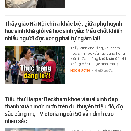
Thầy giáo Hà Nội chỉ ra khác biệt giữa phụ huynh
học sinh khá giỏi và học sinh yếu: Mấu chốt khiến
nhiều người đọc xong phải tự ngẫm lại!
Thầy Minh cho rằng, với nhóm
học sinh học yếu hay đang hổng
kiến thức, những khó khăn đôi khi
không đến từ học sinh, mà lại…
HỌC ĐƯỜNG
-
6 giờ trước
Tiểu thư Harper Beckham khoe visual xinh đẹp,
thanh xuân mơn mởn trên du thuyền triệu đô, đọ
sắc cùng mẹ - Victoria ngoài 50 vẫn đỉnh cao
nhan sắc
Victoria Beckham tuổi 52 khoe