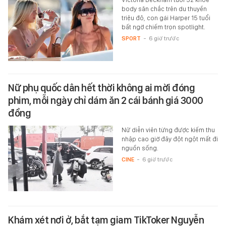
body săn chắc trên du thuyền
triệu đô, con gái Harper 15 tuổi
bất ngờ chiếm trọn spotlight.
SPORT
-
6 giờ trước
Nữ phụ quốc dân hết thời không ai mời đóng
phim, mỗi ngày chỉ dám ăn 2 cái bánh giá 3000
đồng
Nữ diễn viên từng được kiếm thu
nhập cao giờ đây đột ngột mất đi
nguồn sống.
CINE
-
6 giờ trước
Khám xét nơi ở, bắt tạm giam TikToker Nguyễn