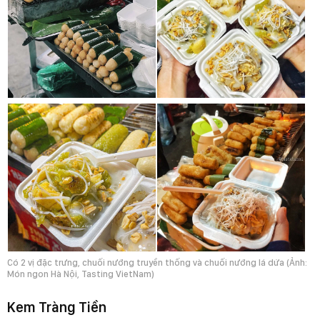
Có 2 vị đặc trưng, chuối nướng truyền thống và chuối nướng lá dứa (Ảnh:
Món ngon Hà Nội, Tasting VietNam)
Kem Tràng Tiền