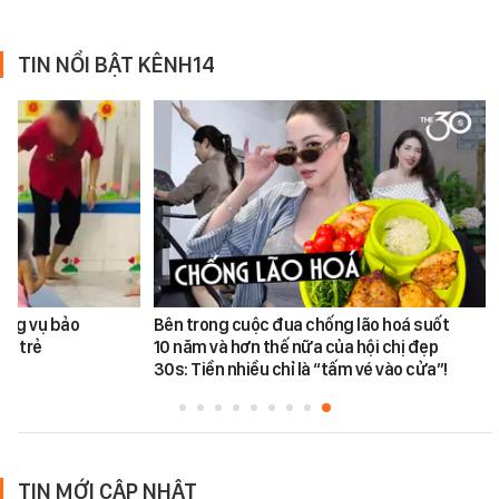
TIN NỔI BẬT KÊNH14
ếng vụ bảo
Bên trong cuộc đua chống lão hoá suốt
ào trẻ
10 năm và hơn thế nữa của hội chị đẹp
30s: Tiền nhiều chỉ là “tấm vé vào cửa”!
TIN MỚI CẬP NHẬT