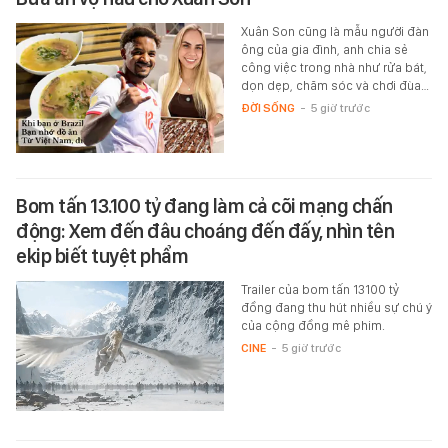
Xuân Son cũng là mẫu người đàn
ông của gia đình, anh chia sẻ
công việc trong nhà như rửa bát,
dọn dẹp, chăm sóc và chơi đùa…
ĐỜI SỐNG
-
5 giờ trước
Bom tấn 13.100 tỷ đang làm cả cõi mạng chấn
động: Xem đến đâu choáng đến đấy, nhìn tên
ekip biết tuyệt phẩm
Trailer của bom tấn 13100 tỷ
đồng đang thu hút nhiều sự chú ý
của cộng đồng mê phim.
CINE
-
5 giờ trước