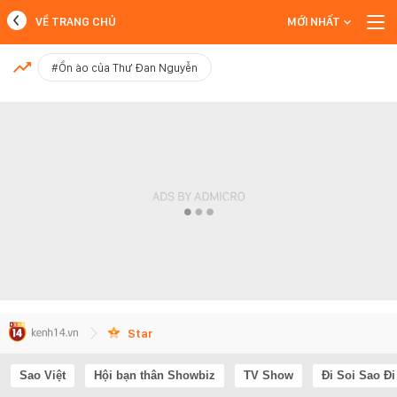
VỀ TRANG CHỦ
MỚI NHẤT
MỚI NHẤT
#Ồn ào của Thư Đan Nguyễn
Xem thêm
Star
Sao Việt
Hội bạn thân Showbiz
TV Show
Đi Soi Sao Đi