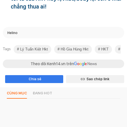
chẳng thua ai!
Helino
Tags
Lý Tuấn Kiệt Hkt
Hồ Gia Hùng Hkt
HKT
Titi
Theo dõi Kenh14.vn trên
Chia sẻ
Sao chép link
CÙNG MỤC
ĐANG HOT