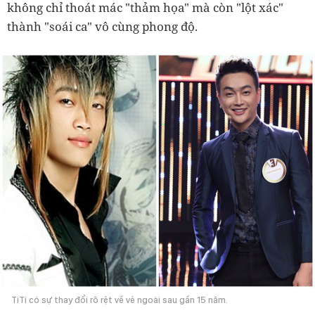
không chỉ thoát mác "thảm họa" mà còn "lột xác"
thành "soái ca" vô cùng phong độ.
TiTi có sự thay đổi rõ rệt về vẻ ngoài sau gần 15 năm.