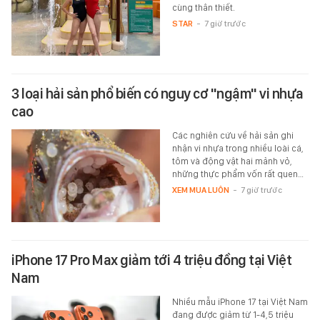
cùng thân thiết.
STAR
-
7 giờ trước
3 loại hải sản phổ biến có nguy cơ "ngậm" vi nhựa
cao
Các nghiên cứu về hải sản ghi
nhận vi nhựa trong nhiều loài cá,
tôm và động vật hai mảnh vỏ,
những thực phẩm vốn rất quen…
XEM MUA LUÔN
-
7 giờ trước
iPhone 17 Pro Max giảm tới 4 triệu đồng tại Việt
Nam
Nhiều mẫu iPhone 17 tại Việt Nam
đang được giảm từ 1-4,5 triệu