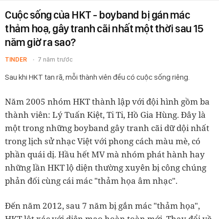
Cuộc sống của HKT - boyband bị gán mác
thảm hoạ, gây tranh cãi nhất một thời sau 15
năm giờ ra sao?
TINDER
7 năm trước
Sau khi HKT tan rã, mỗi thành viên đều có cuộc sống riêng.
Năm 2005 nhóm HKT thành lập với đội hình gồm ba
thành viên: Lý Tuấn Kiệt, Ti Ti, Hồ Gia Hùng. Đây là
một trong những boyband gây tranh cãi dữ dội nhất
trong lịch sử nhạc Việt với phong cách màu mè, có
phần quái dị. Hầu hết MV mà nhóm phát hành hay
những lần HKT lộ diện thường xuyên bị công chúng
phản đối cùng cái mác "thảm họa âm nhạc".
Đến năm 2012, sau 7 năm bị gắn mác "thảm họa",
HKT lột xác với diện mạo hoàn toàn mới. Thay đổi về