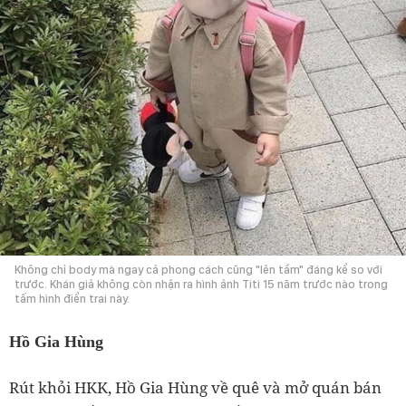
Không chỉ body mà ngay cả phong cách cũng "lên tầm" đáng kể so với
trước. Khán giả không còn nhận ra hình ảnh Titi 15 năm trước nào trong
tấm hình điển trai này.
Hồ Gia Hùng
Rút khỏi HKK, Hồ Gia Hùng về quê và mở quán bán