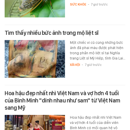
SỨC KHỎE
-
7 giờ trước
Tìm thấy nhiều bức ảnh trong mộ liệt sĩ
Một chiếc ví cũ cùng những bức
ảnh đã phai màu được phát hiện
trong phần mộ liệt sĩ tại Nghĩa
trang Liệt sĩ Mỹ Hiệp, tỉnh Gia Lai…
XÃ HỘI
-
7 giờ trước
Hoa hậu đẹp nhất nhì Việt Nam và vợ hơn 4 tuổi
của Bình Minh "dính nhau như sam" từ Việt Nam
sang Mỹ
Hoa hậu đẹp nhất nhì Việt Nam
và vợ hơn 4 tuổi của diễn viên
Bình Minh có mối quan hệ vô