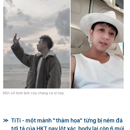
Một số hình ảnh của chàng ca sĩ này.
TiTi - một mảnh "thảm họa" từng bị ném đá
tơi tả của HKT nay lột xác, body lại còn 6 múi