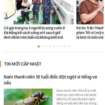
Cô gái trong vụ 3 người bị sóng cuốn ở
Rộ tin Trấn Thành
Đà Nẵng kể cách sống sót sau 8 giờ
phim Tết vì 1 mỹ n
lênh đênh trên biển dù không biết bơi
lộ hint rõ mồn một
TIN MỚI CẬP NHẬT
Nam thanh niên 18 tuổi điếc đột ngột vì tiếng ve
sầu
Nam thanh niên 18 tuổi bị mất
thính lực tạm thời và cần được
điều trị y tế sau khi phải nghe
tiếng ve sầu kêu liên tục trong…