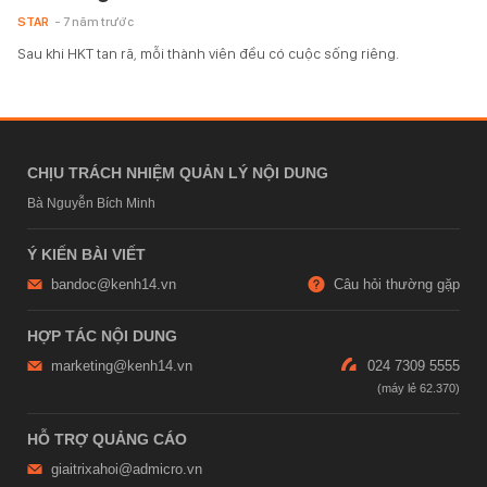
STAR
- 7 năm trước
Sau khi HKT tan rã, mỗi thành viên đều có cuộc sống riêng.
CHỊU TRÁCH NHIỆM QUẢN LÝ NỘI DUNG
Bà Nguyễn Bích Minh
Ý KIẾN BÀI VIẾT
bandoc@kenh14.vn
Câu hỏi thường gặp
HỢP TÁC NỘI DUNG
marketing@kenh14.vn
024 7309 5555
HỖ TRỢ QUẢNG CÁO
giaitrixahoi@admicro.vn