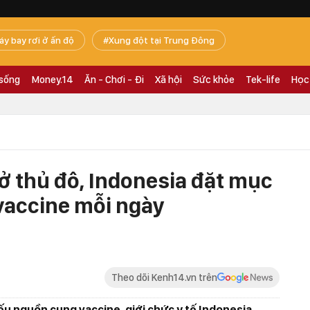
áy bay rơi ở ấn độ
Xung đột tại Trung Đông
 sống
Money.14
Ăn - Chơi - Đi
Xã hội
Sức khỏe
Tek-life
Học
ở thủ đô, Indonesia đặt mục
u vaccine mỗi ngày
Theo dõi Kenh14.vn trên
iếu nguồn cung vaccine, giới chức y tế Indonesia