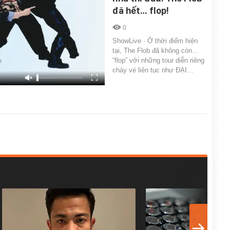
đã hết… flop!
0
ShowLive · Ở thời điểm hiện
tại, The Flob đã không còn…
“flop” với những tour diễn riêng
cháy vé liên tục như ĐẠI…