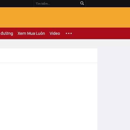
 đường
Xem Mua Luôn
Video