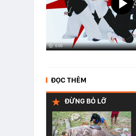
0:00
ĐỌC THÊM
ĐỪNG BỎ LỠ