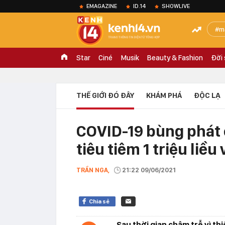
EMAGAZINE
ID.14
SHOWLIVE
m
Star
Ciné
Musik
Beauty & Fashion
Đời
THẾ GIỚI ĐÓ ĐÂY
KHÁM PHÁ
ĐỘC LẠ
COVID-19 bùng phát 
tiêu tiêm 1 triệu liề
TRẦN NGA,
21:22 09/06/2021
Chia sẻ
Sau thời gian chậm trễ vì th