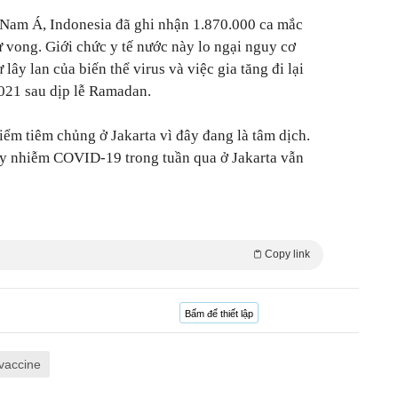
 Nam Á, Indonesia đã ghi nhận 1.870.000 ca mắc
vong. Giới chức y tế nước này lo ngại nguy cơ
lây lan của biến thể virus và việc gia tăng đi lại
021 sau dịp lễ Ramadan.
iểm tiêm chủng ở Jakarta vì đây đang là tâm dịch.
lây nhiễm COVID-19 trong tuần qua ở Jakarta vẫn
Copy link
Bấm để thiết lập
vaccine