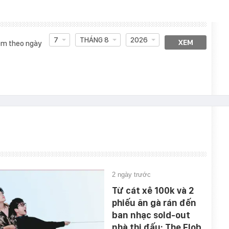
7
THÁNG 8
2026
XEM
m theo ngày
2 ngày trước
Từ cát xê 100k và 2
phiếu ăn gà rán đến
ban nhạc sold-out
nhà thi đấu: The Flob