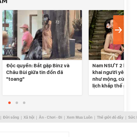
ÂM
Độc quyền: Bắt gặp Binz và
Nam NSƯT 2 lần đò
Châu Bùi giữa tin đồn đã
khai người yêu SN 
"toang"
như mộng, cùng nh
lịch khắp thế gian
Đời sống
Xã hội
Ăn - Chơi - Đi
Xem Mua Luôn
Thế giới đó đây
Sức 