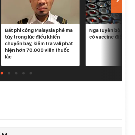
Bắt phi công Malaysia phê ma
Nga tuyên bố 3 loại
túy trong lúc điều khiển
có vaccine điều trị
chuyến bay, kiểm tra vali phát
hiện hơn 70.000 viên thuốc
lắc