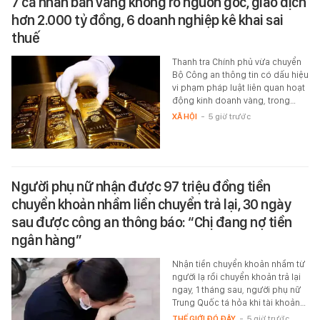
7 cá nhân bán vàng không rõ nguồn gốc, giao dịch
hơn 2.000 tỷ đồng, 6 doanh nghiệp kê khai sai
thuế
Thanh tra Chính phủ vừa chuyển
Bộ Công an thông tin có dấu hiệu
vi phạm pháp luật liên quan hoạt
động kinh doanh vàng, trong…
XÃ HỘI
-
5 giờ trước
Người phụ nữ nhận được 97 triệu đồng tiền
chuyển khoản nhầm liền chuyển trả lại, 30 ngày
sau được công an thông báo: “Chị đang nợ tiền
ngân hàng”
Nhận tiền chuyển khoản nhầm từ
người lạ rồi chuyển khoản trả lại
ngay, 1 tháng sau, người phụ nữ
Trung Quốc tá hỏa khi tài khoản…
THẾ GIỚI ĐÓ ĐÂY
-
5 giờ trước