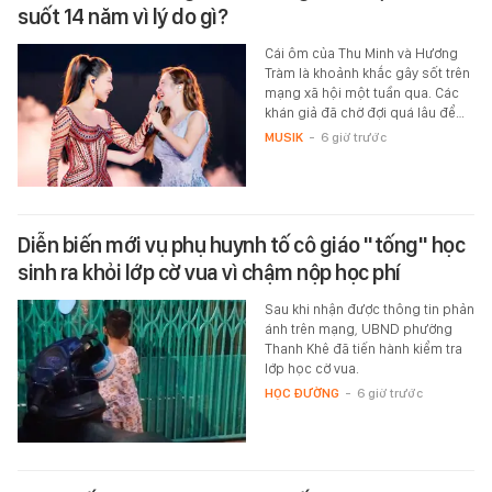
suốt 14 năm vì lý do gì?
Cái ôm của Thu Minh và Hương
Tràm là khoảnh khắc gây sốt trên
mạng xã hội một tuần qua. Các
khán giả đã chờ đợi quá lâu để…
MUSIK
-
6 giờ trước
Diễn biến mới vụ phụ huynh tố cô giáo "tống" học
sinh ra khỏi lớp cờ vua vì chậm nộp học phí
Sau khi nhận được thông tin phản
ánh trên mạng, UBND phường
Thanh Khê đã tiến hành kiểm tra
lớp học cờ vua.
HỌC ĐƯỜNG
-
6 giờ trước