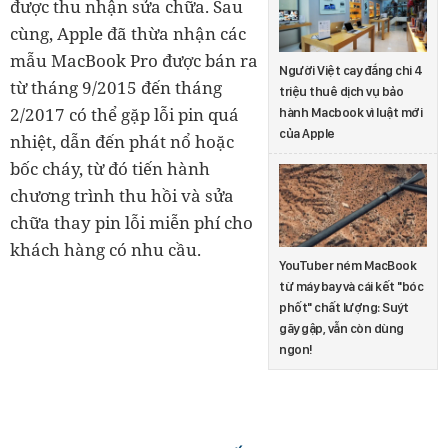
được thu nhận sửa chữa. Sau
cùng, Apple đã thừa nhận các
mẫu MacBook Pro được bán ra
Người Việt cay đắng chi 4
từ tháng 9/2015 đến tháng
triệu thuê dịch vụ bảo
2/2017 có thể gặp lỗi pin quá
hành Macbook vì luật mới
của Apple
nhiệt, dẫn đến phát nổ hoặc
bốc cháy, từ đó tiến hành
chương trình thu hồi và sửa
chữa thay pin lỗi miễn phí cho
khách hàng có nhu cầu.
YouTuber ném MacBook
từ máy bay và cái kết "bóc
phốt" chất lượng: Suýt
gãy gập, vẫn còn dùng
ngon!