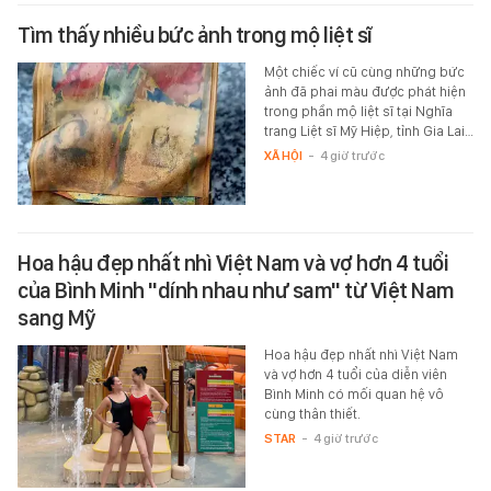
Tìm thấy nhiều bức ảnh trong mộ liệt sĩ
Một chiếc ví cũ cùng những bức
ảnh đã phai màu được phát hiện
trong phần mộ liệt sĩ tại Nghĩa
trang Liệt sĩ Mỹ Hiệp, tỉnh Gia Lai…
XÃ HỘI
-
4 giờ trước
Hoa hậu đẹp nhất nhì Việt Nam và vợ hơn 4 tuổi
của Bình Minh "dính nhau như sam" từ Việt Nam
sang Mỹ
Hoa hậu đẹp nhất nhì Việt Nam
và vợ hơn 4 tuổi của diễn viên
Bình Minh có mối quan hệ vô
cùng thân thiết.
STAR
-
4 giờ trước