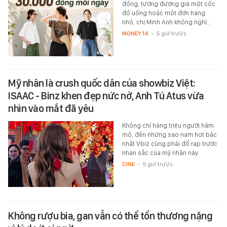
đồng, tương đương giá một cốc
đồ uống hoặc một đơn hàng
nhỏ, chị Minh Anh không nghĩ…
MONEY.14
-
5 giờ trước
Mỹ nhân là crush quốc dân của showbiz Việt:
ISAAC - Binz khen đẹp nức nở, Anh Tú Atus vừa
nhìn vào mắt đã yêu
Không chỉ hàng triệu người hâm
mộ, đến những sao nam hot bậc
nhất Vbiz cũng phải đổ rạp trước
nhan sắc của mỹ nhân này.
CINE
-
5 giờ trước
Không rượu bia, gan vẫn có thể tổn thương nặng