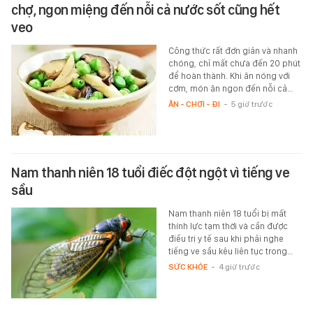
chợ, ngon miệng đến nỗi cả nước sốt cũng hết
veo
Công thức rất đơn giản và nhanh
chóng, chỉ mất chưa đến 20 phút
để hoàn thành. Khi ăn nóng với
cơm, món ăn ngon đến nỗi cả…
ĂN - CHƠI - ĐI
-
5 giờ trước
Nam thanh niên 18 tuổi điếc đột ngột vì tiếng ve
sầu
Nam thanh niên 18 tuổi bị mất
thính lực tạm thời và cần được
điều trị y tế sau khi phải nghe
tiếng ve sầu kêu liên tục trong…
SỨC KHỎE
-
4 giờ trước