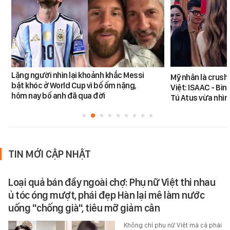
Lặng người nhìn lại khoảnh khắc Messi
Mỹ nhân là crush
bật khóc ở World Cup vì bố ốm nặng,
Việt: ISAAC - Bin
hôm nay bố anh đã qua đời
Tú Atus vừa nhìn
TIN MỚI CẬP NHẬT
Loại quả bán đầy ngoài chợ: Phụ nữ Việt thi nhau
ủ tóc óng mượt, phái đẹp Hàn lại mê làm nước
uống "chống già", tiêu mỡ giảm cân
Không chỉ phụ nữ Việt mà cả phái