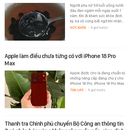
Người phụ nữ 59 tuổi uống nước
đậu đen ngâm mỗi ngày suốt 1
năm. Khi đi khám sức khỏe định
kỳ, bà vô cùng bất ngờ khi nhận…
SỨC KHỎE
-
5 giờ trước
Apple làm điều chưa từng có với iPhone 18 Pro
Max
Apple được cho là đang chuẩn bị
những nâng cấp đáng chú ý cho
iPhone 18 Pro, iPhone 18 Pro Max.
TEK-LIFE
-
5 giờ trước
Thanh tra Chính phủ chuyển Bộ Công an thông tin