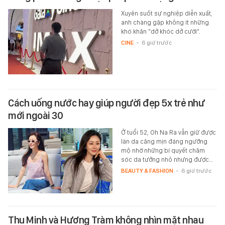
Xuyên suốt sự nghiệp diễn xuất,
anh chàng gặp không ít những
khó khăn "dở khóc dở cười".
CINE
-
6 giờ trước
Cách uống nước hay giúp người đẹp 5x trẻ như
mới ngoài 30
Ở tuổi 52, Oh Na Ra vẫn giữ được
làn da căng mịn đáng ngưỡng
mộ nhờ những bí quyết chăm
sóc da tưởng nhỏ nhưng được…
BEAUTY & FASHION
-
6 giờ trước
Thu Minh và Hương Tràm không nhìn mặt nhau