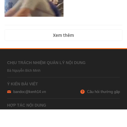
Xem thêm
CHỊU TRÁCH NHIỆM QUẢN LÝ NỘI DUNG
Bà Nguyễn Bích Minh
Ý KIẾN BÀI VIẾT
bandoc@kenh14.vn
Câu hỏi thường gặp
HỢP TÁC NỘI DUNG
marketing@kenh14.vn
024 7309 5555