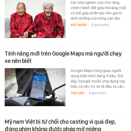
Các nhà nghiên cứu cho rằng,
chính mảnh đất giàu khoáng chất
có thể góp phần tạo nên giá trị
dinh dưỡng của nông sản địa…
SỨC KHỎE
-
6 giờ trước
Tính năng mới trên Google Maps mà người chạy
xe nên biết
Google Maps từng giúp người
dùng biết mình đang ở đâu. Giờ
đây, Google muốn ứng dụng này
hiểu cả việc họ sẽ đi đâu và cần…
TEK-LIFE
-
6 giờ trước
Mỹ nam Việt bị từ chối cho casting vì quá đẹp,
đóng phim không được phép mở miệng