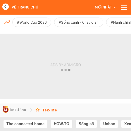
VỀ TRANG CHỦ
MỚI NHẤT
MỚI NHẤT
#World Cup 2026
#Sống xanh - Chạy điện
#Hành chính
Xem thêm
Tek-life
The connected home
HOW-TO
Sống số
Unbox
Xem