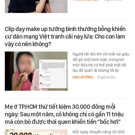
Clip dạy make up tưởng bình thường bỗng khiến
cư dân mạng Việt tranh cãi nảy lửa: Cho con làm
vậy có nên không?
Người lớn đôi khi chỉ mất vài giây
để gõ một bình luận, trong khi
một đứa trẻ có thể phải mất rất
lâu để quên đi những lời ấy.
HỌC ĐƯỜNG
-
5 giờ trước
Mẹ ở TP.HCM thử tiết kiệm 30.000 đồng mỗi
ngày: Sau một năm, cô không chỉ có gần 11 triệu
mà còn bỏ được thói quen khiến tiền “bốc hơi”
Mỗi ngày chuyển riêng 30.000