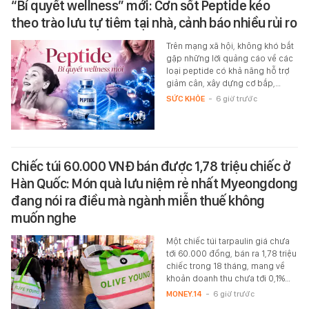
“Bí quyết wellness” mới: Cơn sốt Peptide kéo
theo trào lưu tự tiêm tại nhà, cảnh báo nhiều rủi ro
Trên mạng xã hội, không khó bắt
gặp những lời quảng cáo về các
loại peptide có khả năng hỗ trợ
giảm cân, xây dựng cơ bắp,…
SỨC KHỎE
-
6 giờ trước
Chiếc túi 60.000 VNĐ bán được 1,78 triệu chiếc ở
Hàn Quốc: Món quà lưu niệm rẻ nhất Myeongdong
đang nói ra điều mà ngành miễn thuế không
muốn nghe
Một chiếc túi tarpaulin giá chưa
tới 60.000 đồng, bán ra 1,78 triệu
chiếc trong 18 tháng, mang về
khoản doanh thu chưa tới 0,1%…
MONEY.14
-
6 giờ trước