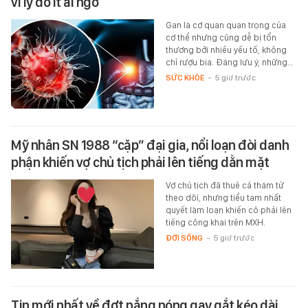
vì lý do ít ai ngờ
Gan là cơ quan quan trọng của
cơ thể nhưng cũng dễ bị tổn
thương bởi nhiều yếu tố, không
chỉ rượu bia. Đáng lưu ý, những…
SỨC KHỎE
-
5 giờ trước
Mỹ nhân SN 1988 “cặp” đại gia, nổi loạn đòi danh
phận khiến vợ chủ tịch phải lên tiếng dằn mặt
Vợ chủ tịch đã thuê cả thám tử
theo dõi, nhưng tiểu tam nhất
quyết làm loạn khiến cô phải lên
tiếng công khai trên MXH.
ĐỜI SỐNG
-
5 giờ trước
Tin mới nhất về đợt nắng nóng gay gắt kéo dài