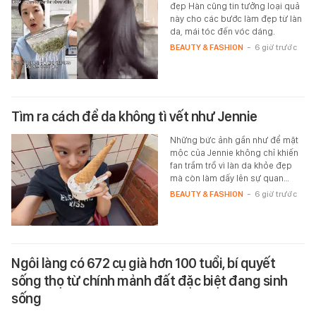
đẹp Hàn cũng tin tưởng loại quả
này cho các bước làm đẹp từ làn
da, mái tóc đến vóc dáng.
BEAUTY & FASHION
-
6 giờ trước
Tìm ra cách để da không tì vết như Jennie
Những bức ảnh gần như để mặt
mộc của Jennie không chỉ khiến
fan trầm trồ vì làn da khỏe đẹp
mà còn làm dấy lên sự quan…
BEAUTY & FASHION
-
6 giờ trước
Ngôi làng có 672 cụ già hơn 100 tuổi, bí quyết
sống thọ từ chính mảnh đất đặc biệt đang sinh
sống