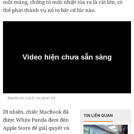
một mảng, chứng tỏ mức nhiệt tỏa ra là rất lớn, có
thể phát thành vụ nổ to bất cứ lúc nào.
Video hiện chưa sẵn sàng
0:00
MacBook của DJ bị phát nổ
Dĩ nhiên, chiếc MacBook đã
TIN LIÊN QUAN
được White Panda đem đến
Apple Store để giải quyết và