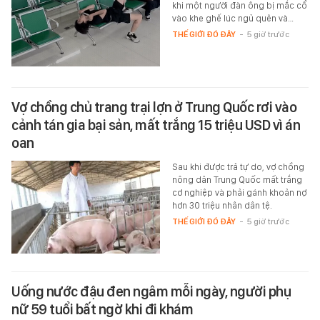
khi một người đàn ông bị mắc cổ
vào khe ghế lúc ngủ quên và…
THẾ GIỚI ĐÓ ĐÂY
-
5 giờ trước
Vợ chồng chủ trang trại lợn ở Trung Quốc rơi vào
cảnh tán gia bại sản, mất trắng 15 triệu USD vì án
oan
Sau khi được trả tự do, vợ chồng
nông dân Trung Quốc mất trắng
cơ nghiệp và phải gánh khoản nợ
hơn 30 triệu nhân dân tệ.
THẾ GIỚI ĐÓ ĐÂY
-
5 giờ trước
Uống nước đậu đen ngâm mỗi ngày, người phụ
nữ 59 tuổi bất ngờ khi đi khám