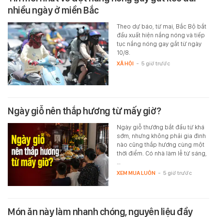
nhiều ngày ở miền Bắc
Theo dự báo, từ mai, Bắc Bộ bắt
đầu xuất hiện nắng nóng và tiếp
tục nắng nóng gay gắt từ ngày
10/8.
XÃ HỘI
-
5 giờ trước
Ngày giỗ nên thắp hương từ mấy giờ?
Ngày giỗ thường bắt đầu từ khá
sớm, nhưng không phải gia đình
nào cũng thắp hương cùng một
thời điểm. Có nhà làm lễ từ sáng,
…
XEM MUA LUÔN
-
5 giờ trước
Món ăn này làm nhanh chóng, nguyên liệu đầy