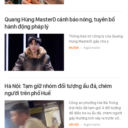
Quang Hùng MasterD cảnh báo nóng, tuyên bố
hành động pháp lý
Thông báo từ công ty của Quang
Hùng MasterD gây chú ý.
MUSIK
-
4 giờ trước
Hà Nội: Tạm giữ nhóm đối tượng ẩu đả, chém
người trên phố Huế
Công an phường Hai Bà Trưng
(Hà Nội) đã tạm giữ 4 đối tượng
để điều tra vụ ẩu đả, chém người
gây thương tích xảy ra trước số…
XÃ HỘI
-
4 giờ trước