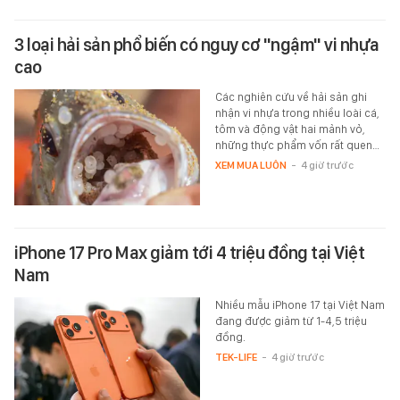
3 loại hải sản phổ biến có nguy cơ "ngậm" vi nhựa
cao
Các nghiên cứu về hải sản ghi
nhận vi nhựa trong nhiều loài cá,
tôm và động vật hai mảnh vỏ,
những thực phẩm vốn rất quen…
XEM MUA LUÔN
-
4 giờ trước
iPhone 17 Pro Max giảm tới 4 triệu đồng tại Việt
Nam
Nhiều mẫu iPhone 17 tại Việt Nam
đang được giảm từ 1-4,5 triệu
đồng.
TEK-LIFE
-
4 giờ trước