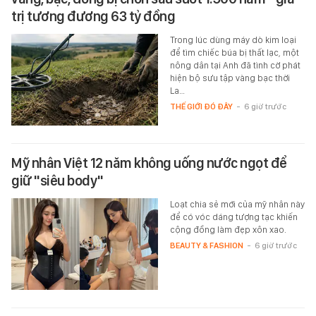
trị tương đương 63 tỷ đồng
Trong lúc dùng máy dò kim loại
để tìm chiếc búa bị thất lạc, một
nông dân tại Anh đã tình cờ phát
hiện bộ sưu tập vàng bạc thời
La…
THẾ GIỚI ĐÓ ĐÂY
-
6 giờ trước
Mỹ nhân Việt 12 năm không uống nước ngọt để
giữ "siêu body"
Loạt chia sẻ mới của mỹ nhân này
để có vóc dáng tượng tạc khiến
cộng đồng làm đẹp xôn xao.
BEAUTY & FASHION
-
6 giờ trước