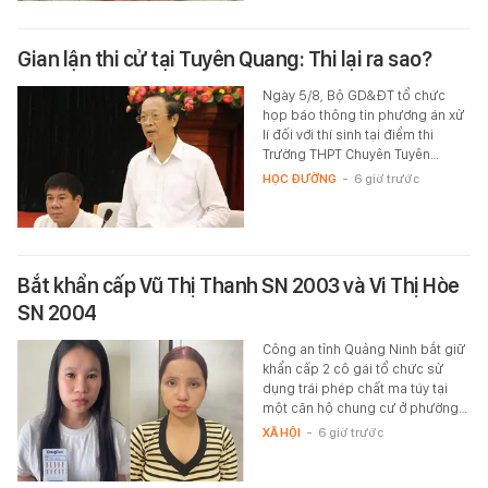
Gian lận thi cử tại Tuyên Quang: Thi lại ra sao?
Ngày 5/8, Bộ GD&ĐT tổ chức
họp báo thông tin phương án xử
lí đối với thí sinh tại điểm thi
Trường THPT Chuyên Tuyên…
HỌC ĐƯỜNG
-
6 giờ trước
Bắt khẩn cấp Vũ Thị Thanh SN 2003 và Vi Thị Hòe
SN 2004
Công an tỉnh Quảng Ninh bắt giữ
khẩn cấp 2 cô gái tổ chức sử
dụng trái phép chất ma túy tại
một căn hộ chung cư ở phường…
XÃ HỘI
-
6 giờ trước