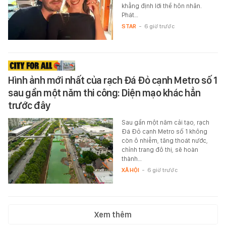
khẳng định lời thề hôn nhân.
Phát…
STAR
-
6 giờ trước
Hình ảnh mới nhất của rạch Đá Đỏ cạnh Metro số 1
sau gần một năm thi công: Diện mạo khác hẳn
trước đây
Sau gần một năm cải tạo, rạch
Đá Đỏ cạnh Metro số 1 không
còn ô nhiễm, tăng thoát nước,
chỉnh trang đô thị, sẽ hoàn
thành…
XÃ HỘI
-
6 giờ trước
Xem thêm