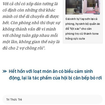
Với cả chỉ có xốp dán tường là
cố định còn những thứ khác
mình có thể di chuyển đi được
Gái xinh tự tay sơn lại cả
hết. Còn phòng nhỏ thì thực sự
phòng, hy sinh bộ quần áo
không thành vấn đề vì mình
để "lột xác" cho căn
phòng trọ cũ thành tone
với chồng tuần gặp nhau mỗi
hồng cực cute
một lần, không gian thế này là
đủ cho 2 vợ chồng rồi"
.
Hết hồn với loạt món ăn có biểu cảm sinh
động, lại là tác phẩm của hội bị căn bếp bỏ rơi
Trí Thức Trẻ