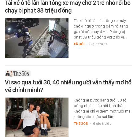
Tài xế ô tô lấn làn tông xe máy chở 2 trẻ nhỏ rồi bỏ
chạy bị phạt 38 triệu đồng
Tài xế ô tô lấn làn tông xe máy
chở 4 người trong đêm rồi tăng
ga rồi bỏ chạy ở Hải Phòng bị
phạt 38 triệu đồng với 2 lỗi vi…
XÃ HỘI
-
6 giờ trước
Vì sao qua tuổi 30, 40 nhiều người vẫn thấy mơ hồ
về chính mình?
Không ai bước sang tuổi 30 rồi
bỗng nhiên hiểu hết bản thân.
Không ai chỉ vì thêm một tuổi mà
không còn mắc sai lầm.
THE 30S
-
6 giờ trước