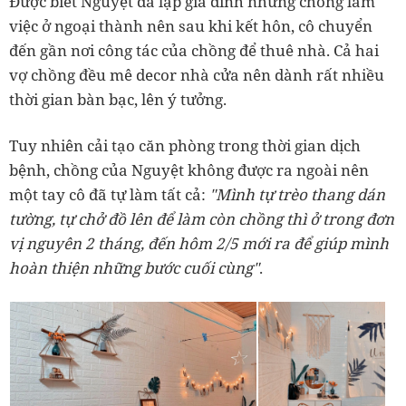
Được biết Nguyệt đã lập gia đình nhưng chồng làm
việc ở ngoại thành nên sau khi kết hôn, cô chuyển
đến gần nơi công tác của chồng để thuê nhà. Cả hai
vợ chồng đều mê decor nhà cửa nên dành rất nhiều
thời gian bàn bạc, lên ý tưởng.
Tuy nhiên cải tạo căn phòng trong thời gian dịch
bệnh, chồng của Nguyệt không được ra ngoài nên
một tay cô đã tự làm tất cả:
"
Mình tự trèo thang dán
tường, tự chở đồ lên để làm còn chồng thì ở trong đơn
vị nguyên 2 tháng, đến hôm 2/5 mới ra để giúp mình
hoàn thiện những bước cuối cùng"
.