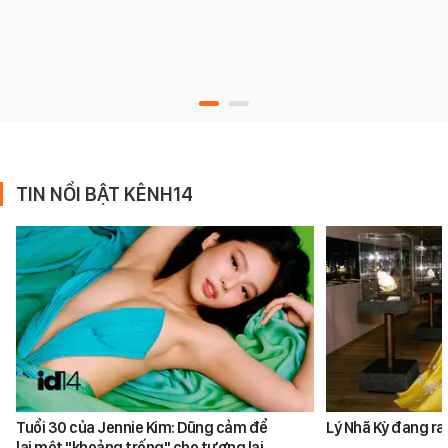
TIN NỔI BẬT KÊNH14
Tuổi 30 của Jennie Kim: Dũng cảm để
Lý Nhã Kỳ đang ra
lại một "khoảng trống" cho tương lai