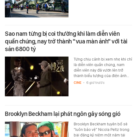
Sao nam từng bị coi thường khi làm diễn viên
quần chúng, nay trở thành "vua màn ảnh" với tài
sản 6800 tỷ
Từng chịu cảnh bị xem nhẹ khi chỉ
là diễn viên quần chúng, nam
diễn viên này đã vươn lên trở
thành biểu tượng của điện ảnh…
CINE
-
6 giờ trước
Brooklyn Beckham lại phát ngôn gây sóng gió
Brooklyn Beckham tuyên bố sẽ
“luôn bảo vệ” Nicola Peltz trong
bài đăng kỷ niệm một năm tái