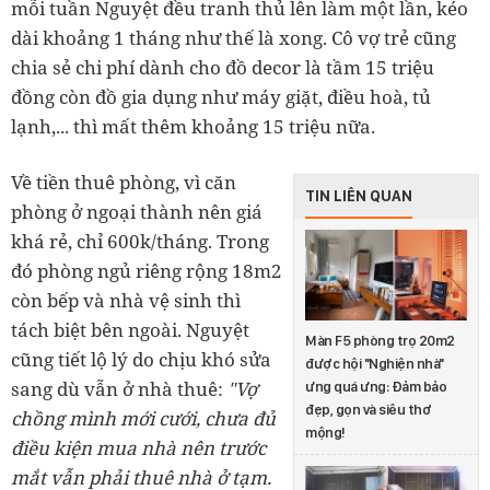
mỗi tuần Nguyệt đều tranh thủ lên làm một lần, kéo
dài khoảng 1 tháng như thế là xong. Cô vợ trẻ cũng
chia sẻ chi phí dành cho đồ decor là tầm 15 triệu
đồng còn đồ gia dụng như máy giặt, điều hoà, tủ
lạnh,... thì mất thêm khoảng 15 triệu nữa.
Về tiền thuê phòng, vì căn
TIN LIÊN QUAN
phòng ở ngoại thành nên giá
khá rẻ, chỉ 600k/tháng. Trong
đó phòng ngủ riêng rộng 18m
2
còn bếp và nhà vệ sinh thì
tách biệt bên ngoài. Nguyệt
Màn F5 phòng trọ 20m2
cũng tiết lộ lý do chịu khó sửa
được hội "Nghiện nhà"
sang dù vẫn ở nhà thuê:
"
Vợ
ưng quá ưng: Đảm bảo
đẹp, gọn và siêu thơ
chồng mình mới cưới, chưa đủ
mộng!
điều kiện mua nhà nên trước
mắt vẫn phải thuê nhà ở tạm.