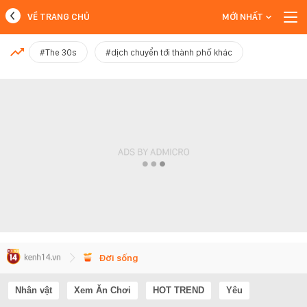
VỀ TRANG CHỦ
MỚI NHẤT
MỚI NHẤT
#The 30s
#dịch chuyển tới thành phố khác
Xem thêm
Đời sống
Nhân vật
Xem Ăn Chơi
HOT TREND
Yêu