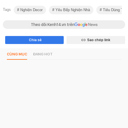
Tags
Nghiện Decor
Yêu Bếp Nghiện Nhà
Tiêu Dùng Thô
Theo dõi Kenh14.vn trên
Chia sẻ
Sao chép link
CÙNG MỤC
ĐANG HOT