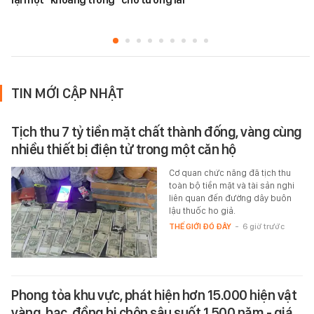
TIN MỚI CẬP NHẬT
Tịch thu 7 tỷ tiền mặt chất thành đống, vàng cùng
nhiều thiết bị điện tử trong một căn hộ
Cơ quan chức năng đã tịch thu
toàn bộ tiền mặt và tài sản nghi
liên quan đến đường dây buôn
lậu thuốc ho giả.
THẾ GIỚI ĐÓ ĐÂY
-
6 giờ trước
Phong tỏa khu vực, phát hiện hơn 15.000 hiện vật
vàng, bạc, đồng bị chôn sâu suốt 1.500 năm - giá