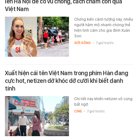
lên Hà Nội để cổ vũ chồng, cách chăm con quá
Việt Nam
Chứng kiến cảnh tượng này, nhiều
người hâm mộ nhanh chóng thể
hiện tình cảm cho gia đình Xuân
Son.
ĐỜI SỐNG
-
7 giờ trước
Xuất hiện cái tên Việt Nam trong phim Hàn đang
cực hot, netizen dở khóc dở cười khi biết danh
tính
Chi tiết này khiến netizen vô cùng
bất ngờ.
CINE
-
7 giờ trước