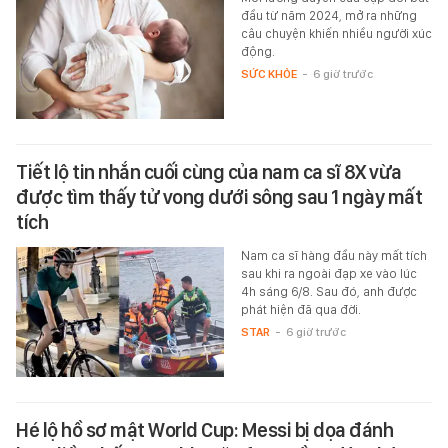
đầu từ năm 2024, mở ra những
câu chuyện khiến nhiều người xúc
động.
SỨC KHỎE
-
6 giờ trước
Tiết lộ tin nhắn cuối cùng của nam ca sĩ 8X vừa
được tìm thấy tử vong dưới sông sau 1 ngày mất
tích
Nam ca sĩ hàng đầu này mất tích
sau khi ra ngoài đạp xe vào lúc
4h sáng 6/8. Sau đó, anh được
phát hiện đã qua đời.
STAR
-
6 giờ trước
Hé lộ hồ sơ mật World Cup: Messi bị dọa đánh