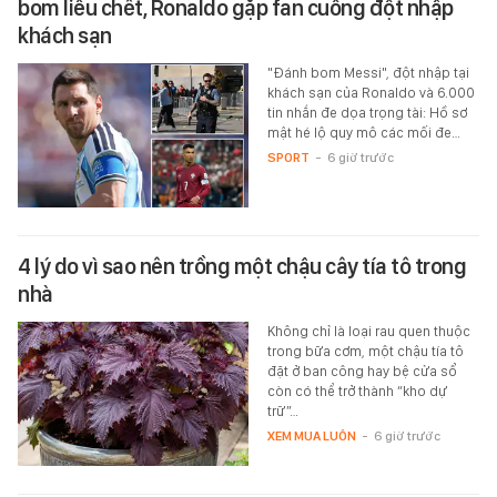
bom liều chết, Ronaldo gặp fan cuồng đột nhập
khách sạn
"Đánh bom Messi", đột nhập tại
khách sạn của Ronaldo và 6.000
tin nhắn đe dọa trọng tài: Hồ sơ
mật hé lộ quy mô các mối đe…
SPORT
-
6 giờ trước
4 lý do vì sao nên trồng một chậu cây tía tô trong
nhà
Không chỉ là loại rau quen thuộc
trong bữa cơm, một chậu tía tô
đặt ở ban công hay bệ cửa sổ
còn có thể trở thành “kho dự
trữ”…
XEM MUA LUÔN
-
6 giờ trước