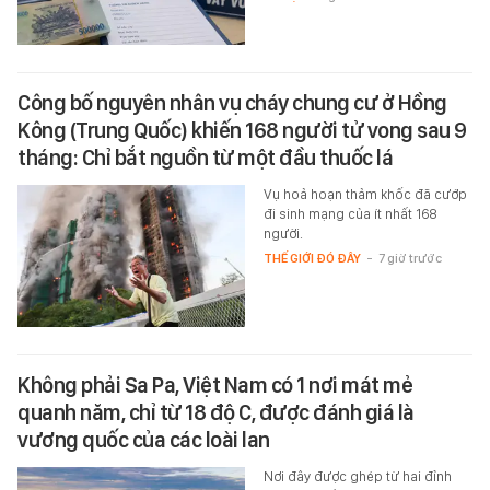
Công bố nguyên nhân vụ cháy chung cư ở Hồng
Kông (Trung Quốc) khiến 168 người tử vong sau 9
tháng: Chỉ bắt nguồn từ một đầu thuốc lá
Vụ hoả hoạn thảm khốc đã cướp
đi sinh mạng của ít nhất 168
người.
THẾ GIỚI ĐÓ ĐÂY
-
7 giờ trước
Không phải Sa Pa, Việt Nam có 1 nơi mát mẻ
quanh năm, chỉ từ 18 độ C, được đánh giá là
vương quốc của các loài lan
Nơi đây được ghép từ hai đỉnh