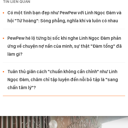
TIN LIÊN QUAN
Có một tình bạn đẹp như PewPew với Linh Ngọc Đàm và
hội "Tứ hoàng": Sòng phẳng, nghĩa khí và luôn có nhau
PewPew hé lộ từng bị sốc khi nghe Linh Ngọc Đàm phản
ứng về chuyện nợ nần của mình, sự thật "Đàm tổng" đã
làm gì?
Tuân thủ giãn cách "chuẩn không cần chỉnh" như Linh
Ngọc Đàm, chăm chỉ tập luyện đến nỗi bỏ tập là "sang
chấn tâm lý"?