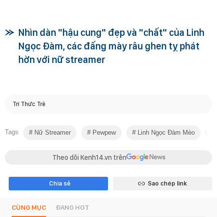
Nhìn dàn "hậu cung" đẹp và "chất" của Linh
Ngọc Đàm, các đấng mày râu ghen tỵ phát
hờn với nữ streamer
Trí Thức Trẻ
Tags
Nữ Streamer
Pewpew
Linh Ngọc Đàm Mèo
Theo dõi Kenh14.vn trên
Chia sẻ
Sao chép link
CÙNG MỤC
ĐANG HOT