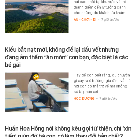
núi cao nhất tại khu vực, và trở
thành điểm đến lý tưởng dành
cho những du khách ưa khám…
ĂN - CHƠI - ĐI
-
7 giờ trước
Kiểu bắt nạt mới, không để lại dấu vết nhưng
đang âm thầm “ăn mòn” con bạn, đặc biệt là các
bé gái
Hãy để con biết rằng, dù chuyện
gì xảy ra ở trường, gia đình vẫn là
nơi con có thể trở về mà không
sợ bị phán xét.
HỌC ĐƯỜNG
-
7 giờ trước
Huấn Hoa Hồng nói không kêu gọi từ thiện, chỉ ‘xin
tiền’ giúp đỡ bà con, có làm thay đổi bản chất?