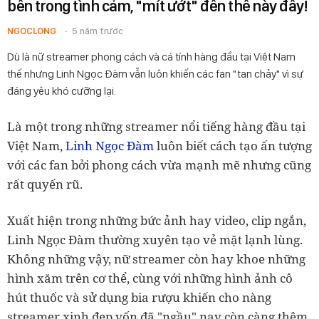
bên trong tình cảm, "mít ướt" đến thế này đây!
NGOCLONG
5 năm trước
Dù là nữ streamer phong cách và cá tính hàng đầu tại Việt Nam
thế nhưng Linh Ngọc Đàm vẫn luôn khiến các fan "tan chảy" vì sự
đáng yêu khó cưỡng lại.
Là một trong những streamer nổi tiếng hàng đầu tại
Việt Nam,
Linh Ngọc Đàm
luôn biết cách tạo ấn tượng
với các fan bởi phong cách vừa mạnh mẽ nhưng cũng
rất quyến rũ.
Xuất hiện trong những bức ảnh hay video, clip ngắn,
Linh Ngọc Đàm thường xuyên tạo vẻ mặt lạnh lùng.
Không những vậy, nữ streamer còn hay khoe những
hình xăm trên cơ thể, cùng với những hình ảnh cô
hút thuốc và sử dụng bia rượu khiến cho nàng
streamer xinh đẹp vốn đã "ngầu" nay còn càng thêm