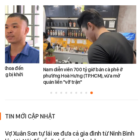
ăn Khoa đến
Nam diễn viên 700 tỷ giờ bán cà phê ở
ũng bị khởi
phường Hoà Hưng (TP.HCM), vừa mở
quán liền "vỡ trận"
TIN MỚI CẬP NHẬT
Vợ Xuân Son tự lái xe đưa cả gia đình từ Ninh Bình