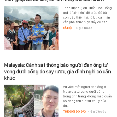
Theo luật sư, dù Huấn Hoa Hồng
gọi là “xin tiền” để giúp đỡ bà
con gặp thiên tai, lũ lụt, cá nhân
vẫn phải thực hiện đầy đủ các…
XÃ HỘI
-
6 giờ trước
Malaysia: Cảnh sát thông báo người đàn ông tử
vong dưới cống do say rượu, gia đình nghi có uẩn
khúc
Vụ việc một người đàn ông ở
Malaysia tử vong dưới cống
trong tình trạng không mặc quần
áo đang thu hút sự chú ý của
dư…
THẾ GIỚI ĐÓ ĐÂY
-
6 giờ trước