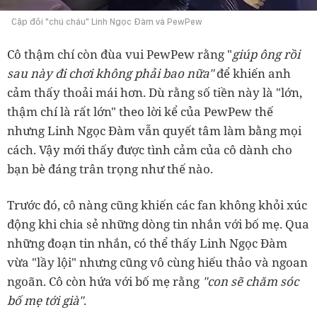
Cặp đôi "chú cháu" Linh Ngọc Đàm và PewPew
Cô thậm chí còn đùa vui PewPew rằng "
giúp ông rồi
sau này đi chơi không phải bao nữa"
để khiến anh
cảm thấy thoải mái hơn. Dù rằng số tiền này là "lớn,
thậm chí là rất lớn" theo lời kể của PewPew thế
nhưng Linh Ngọc Đàm vẫn quyết tâm làm bằng mọi
cách. Vậy mới thấy được tình cảm của cô dành cho
bạn bè đáng trân trọng như thế nào.
Trước đó, cô nàng cũng khiến các fan không khỏi xúc
động khi chia sẻ những dòng tin nhắn với bố mẹ. Qua
những đoạn tin nhắn, có thể thấy Linh Ngọc Đàm
vừa "lầy lội" nhưng cũng vô cùng hiếu thảo và ngoan
ngoãn. Cô còn hứa với bố mẹ rằng
"con sẽ chăm sóc
bố mẹ tới già"
.