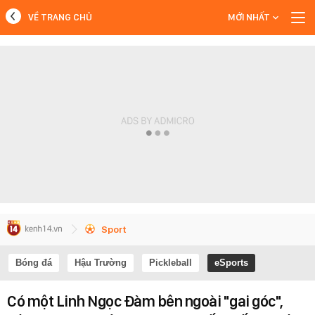
VỀ TRANG CHỦ
MỚI NHẤT
MỚI NHẤT
Xem thêm
Sport
Bóng đá
Hậu Trường
Pickleball
eSports
Có một Linh Ngọc Đàm bên ngoài "gai góc",