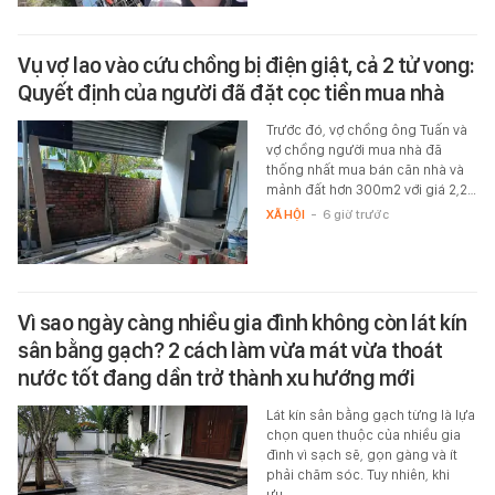
Vụ vợ lao vào cứu chồng bị điện giật, cả 2 tử vong:
Quyết định của người đã đặt cọc tiền mua nhà
Trước đó, vợ chồng ông Tuấn và
vợ chồng người mua nhà đã
thống nhất mua bán căn nhà và
mảnh đất hơn 300m2 với giá 2,2…
XÃ HỘI
-
6 giờ trước
Vì sao ngày càng nhiều gia đình không còn lát kín
sân bằng gạch? 2 cách làm vừa mát vừa thoát
nước tốt đang dần trở thành xu hướng mới
Lát kín sân bằng gạch từng là lựa
chọn quen thuộc của nhiều gia
đình vì sạch sẽ, gọn gàng và ít
phải chăm sóc. Tuy nhiên, khi
ưu…