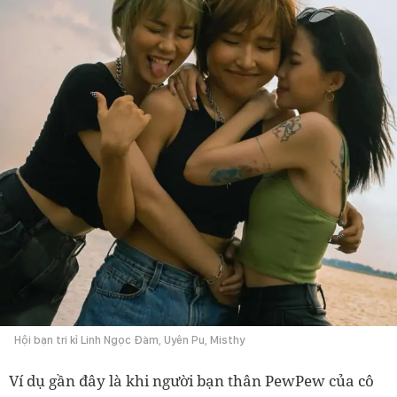
Hội bạn tri kỉ Linh Ngọc Đàm, Uyên Pu, Misthy
Ví dụ gần đây là khi người bạn thân PewPew của cô