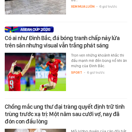
XEM MUA LUÔN
-
6 giờ trước
Có ai như Đình Bắc, đá bóng tranh chấp nảy lửa
trên sân nhưng visual vẫn trắng phát sáng
Trọn vẹn những khoảnh khắc thi
đấu mạnh mẽ đến bùng nổ khi ăn
mừng của Đình Bắc.
SPORT
-
6 giờ trước
Chồng mắc ung thư đại tràng quyết định trữ tinh
trùng trước xạ trị: Một năm sau cưới vợ, nay đã
đón con đầu lòng
Mối lương duyên của cặp đôi bắt