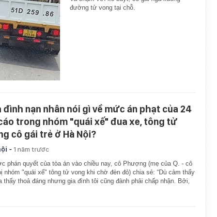
đường tử vong tại chỗ.
a đình nạn nhân nói gì về mức án phạt của 24
 cáo trong nhóm "quái xế" đua xe, tông tử
ng cô gái trẻ ở Hà Nội?
-
hội
1 năm trước
c phán quyết của tòa án vào chiều nay, cô Phượng (mẹ của Q. - cô
bị nhóm "quái xế" tông tử vong khi chờ đèn đỏ) chia sẻ: “Dù cảm thấy
 thấy thoả đáng nhưng gia đình tôi cũng đành phải chấp nhận. Bởi,