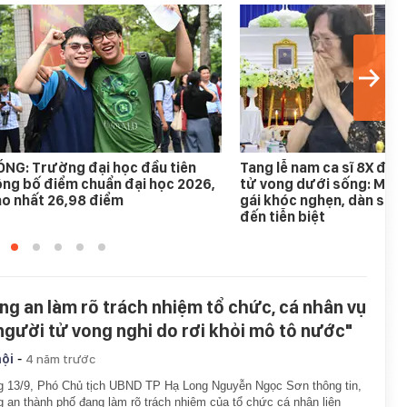
NG: Trường đại học đầu tiên
Tang lễ nam ca sĩ 8X đượ
ng bố điểm chuẩn đại học 2026,
tử vong dưới sống: Mẹ gi
o nhất 26,98 điểm
gái khóc nghẹn, dàn sao 
đến tiễn biệt
ng an làm rõ trách nhiệm tổ chức, cá nhân vụ
 người tử vong nghi do rơi khỏi mô tô nước"
-
hội
4 năm trước
 13/9, Phó Chủ tịch UBND TP Hạ Long Nguyễn Ngọc Sơn thông tin,
 an thành phố đang làm rõ trách nhiệm của tổ chức cá nhân liên