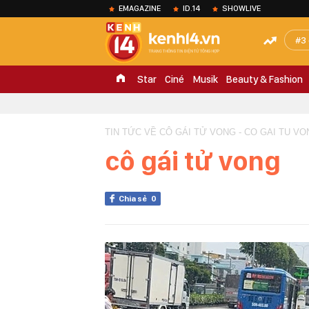
EMAGAZINE
ID.14
SHOWLIVE
3
Star
Ciné
Musik
Beauty & Fashion
TIN TỨC VỀ CÔ GÁI TỬ VONG - CO GAI TU V
cô gái tử vong
Chia sẻ
0