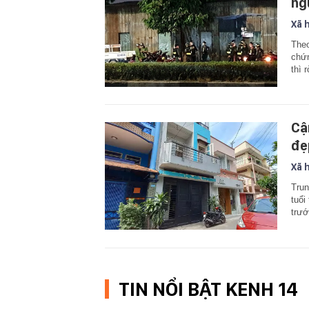
ng
Xã 
Theo
chứn
thì r
Cậ
đẹ
Xã 
Trun
tuổi
trướ
TIN NỔI BẬT KENH 14