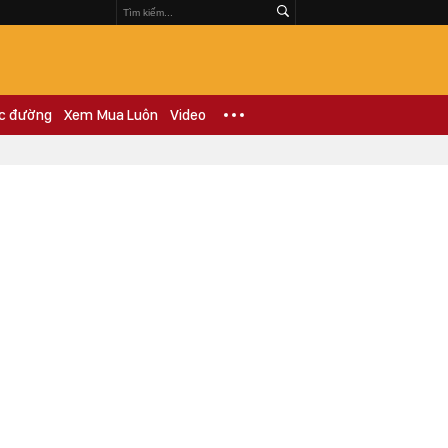
c đường
Xem Mua Luôn
Video