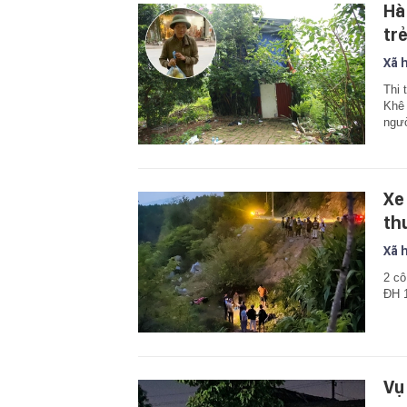
Hà
tr
Xã 
Thi 
Khê 
ngườ
Xe
th
Xã 
2 cô
ĐH 1
Vụ