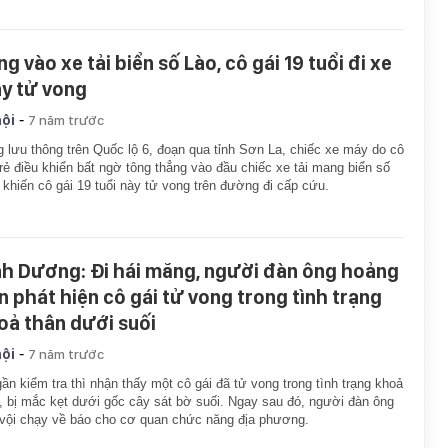
g vào xe tải biển số Lào, cô gái 19 tuổi đi xe
y tử vong
-
hội
7 năm trước
 lưu thông trên Quốc lộ 6, đoạn qua tỉnh Sơn La, chiếc xe máy do cô
trẻ điều khiển bất ngờ tông thẳng vào đầu chiếc xe tải mang biển số
 khiến cô gái 19 tuổi này tử vong trên đường đi cấp cứu.
nh Dương: Đi hái măng, người đàn ông hoảng
n phát hiện cô gái tử vong trong tình trạng
oả thân dưới suối
-
hội
7 năm trước
gần kiểm tra thì nhận thấy một cô gái đã tử vong trong tình trạng khoả
, bị mắc kẹt dưới gốc cây sát bờ suối. Ngay sau đó, người đàn ông
vội chạy về báo cho cơ quan chức năng địa phương.