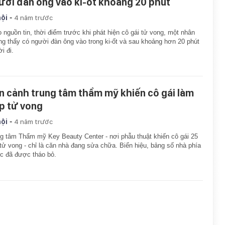
ười đàn ông vào ki-ốt khoảng 20 phút
-
hội
4 năm trước
 nguồn tin, thời điểm trước khi phát hiện cô gái tử vong, một nhân
g thấy có người đàn ông vào trong ki-ốt và sau khoảng hơn 20 phút
ời đi.
n cảnh trung tâm thẩm mỹ khiến cô gái làm
p tử vong
-
hội
4 năm trước
g tâm Thẩm mỹ Key Beauty Center - nơi phẫu thuật khiến cô gái 25
 tử vong - chỉ là căn nhà đang sửa chữa. Biển hiệu, bảng số nhà phía
c đã được tháo bỏ.