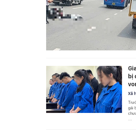
Gi
bị
vo
Xã 
Trướ
gái 
chưa
…