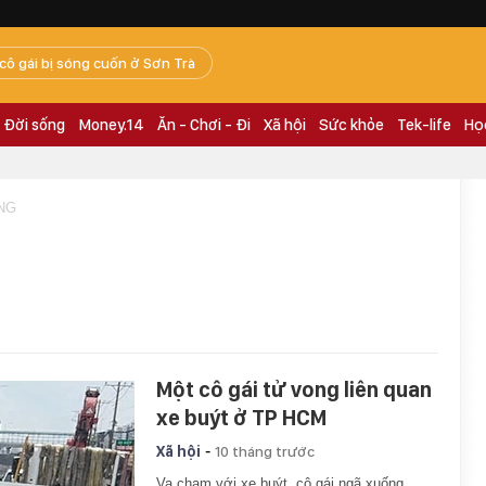
 cô gái bị sóng cuốn ở Sơn Trà
Đời sống
Money.14
Ăn - Chơi - Đi
Xã hội
Sức khỏe
Tek-life
Họ
ONG
Một cô gái tử vong liên quan
xe buýt ở TP HCM
-
Xã hội
10 tháng trước
Va chạm với xe buýt, cô gái ngã xuống