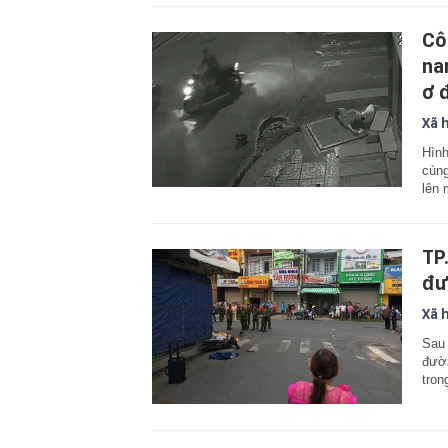
Cô
na
ơ 
Xã 
Hình
cùng
lên 
TP
đư
Xã 
Sau 
đườn
tron