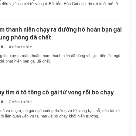
 đến vụ 1 người tử vong ở Bãi tắm Hòn Gai nghi do rơi khỏi mô tô…
m thanh niên chạy ra đường hô hoán bạn gái
ung phòng đã chết
-
hội
4 năm trước
g lúc xảy ra mâu thuẫn, nam thanh niên đã dùng vũ lực, đến lúc ngủ
thì phát hiện bạn gái đã chết.
uy tìm ô tô tông cô gái tử vong rồi bỏ chạy
-
hội
7 năm trước
cú va chạm, cô gái ngã xuống đường và tử vong tại chỗ, còn tài xế
ô tô liên quan đến vụ tai nạn đã bỏ chạy khỏi hiện trường.