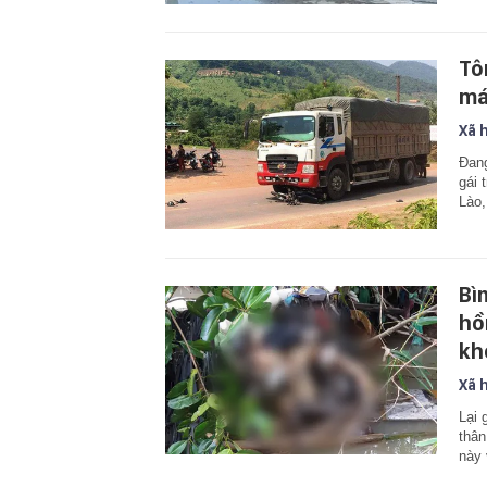
Tôn
má
Xã 
Đang
gái 
Lào,
Bì
hồ
kh
Xã 
Lại 
thân
này 