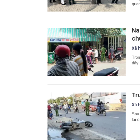
quan
Na
ch
Xã 
Tron
dậy 
Tr
Xã 
Sau 
lái 