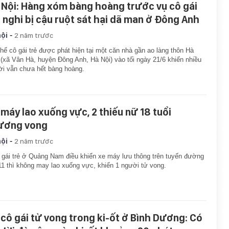
 Nội: Hàng xóm bàng hoàng trước vụ cô gái
ẻ nghi bị cậu ruột sát hại dã man ở Đông Anh
-
hội
2 năm trước
thể cô gái trẻ được phát hiện tại một căn nhà gần ao làng thôn Hà
(xã Vân Hà, huyện Đông Anh, Hà Nội) vào tối ngày 21/6 khiến nhiều
i vẫn chưa hết bàng hoàng.
 máy lao xuống vực, 2 thiếu nữ 18 tuổi
ương vong
-
hội
2 năm trước
 gái trẻ ở Quảng Nam điều khiển xe máy lưu thông trên tuyến đường
1 thì không may lao xuống vực, khiến 1 người tử vong.
 cô gái tử vong trong ki-ốt ở Bình Dương: Có