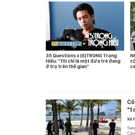
35 Questions x (S)TRONG Trọng
NÓ
Hiếu: “Tôi chỉ là một đứa trẻ đang
cô
ở trọ trên thế gian”
ca
Cô
"1
Xã 
Sáng
Công