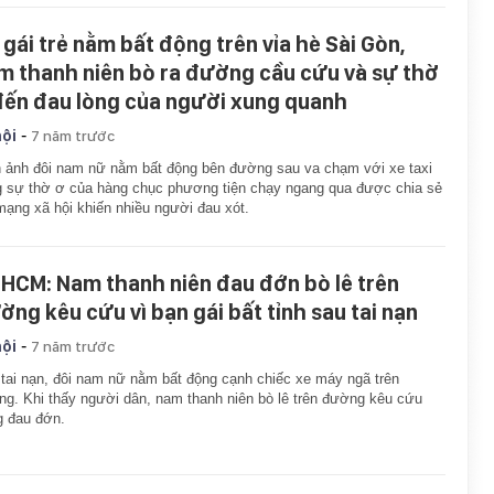
 gái trẻ nằm bất động trên vỉa hè Sài Gòn,
m thanh niên bò ra đường cầu cứu và sự thờ
đến đau lòng của người xung quanh
-
hội
7 năm trước
 ảnh đôi nam nữ nằm bất động bên đường sau va chạm với xe taxi
 sự thờ ơ của hàng chục phương tiện chạy ngang qua được chia sẻ
mạng xã hội khiến nhiều người đau xót.
.HCM: Nam thanh niên đau đớn bò lê trên
ờng kêu cứu vì bạn gái bất tỉnh sau tai nạn
-
hội
7 năm trước
tai nạn, đôi nam nữ nằm bất động cạnh chiếc xe máy ngã trên
g. Khi thấy người dân, nam thanh niên bò lê trên đường kêu cứu
g đau đớn.