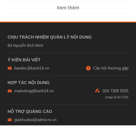
Xem thêm
CHỊU TRÁCH NHIỆM QUẢN LÝ NỘI DUNG
Bà Nguyễn Bích Minh
Ý KIẾN BÀI VIẾT
bandoc@kenh14.vn
Câu hỏi thường gặp
HỢP TÁC NỘI DUNG
marketing@kenh14.vn
024 7309 5555
HỖ TRỢ QUẢNG CÁO
giaitrixahoi@admicro.vn
02473007108