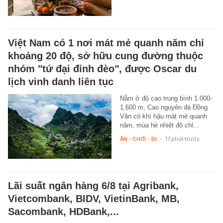
Việt Nam có 1 nơi mát mẻ quanh năm chỉ
khoảng 20 độ, sở hữu cung đường thuộc
nhóm "tứ đại đỉnh đèo", được Oscar du
lịch vinh danh liên tục
Nằm ở độ cao trung bình 1.000-
1.600 m, Cao nguyên đá Đồng
Văn có khí hậu mát mẻ quanh
năm, mùa hè nhiệt độ chỉ…
ĂN - CHƠI - ĐI
-
17 phút trước
Lãi suất ngân hàng 6/8 tại Agribank,
Vietcombank, BIDV, VietinBank, MB,
Sacombank, HDBank,...