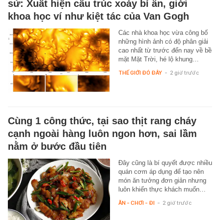
sử: Xuất hiện cấu trúc xoáy bí ẩn, giới
khoa học ví như kiệt tác của Van Gogh
Các nhà khoa học vừa công bố
những hình ảnh có độ phân giải
cao nhất từ trước đến nay về bề
mặt Mặt Trời, hé lộ khung…
THẾ GIỚI ĐÓ ĐÂY
-
2 giờ trước
Cùng 1 công thức, tại sao thịt rang cháy
cạnh ngoài hàng luôn ngon hơn, sai lầm
nằm ở bước đầu tiên
Đây cũng là bí quyết được nhiều
quán cơm áp dụng để tạo nên
món ăn tưởng đơn giản nhưng
luôn khiến thực khách muốn…
ĂN - CHƠI - ĐI
-
2 giờ trước