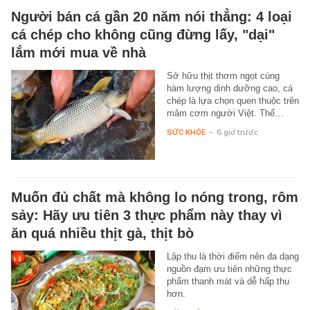
Người bán cá gần 20 năm nói thẳng: 4 loại
cá chép cho không cũng đừng lấy, "dại"
lắm mới mua về nhà
Sở hữu thịt thơm ngọt cùng
hàm lượng dinh dưỡng cao, cá
chép là lựa chọn quen thuộc trên
mâm cơm người Việt. Thế…
SỨC KHỎE
-
6 giờ trước
Muốn đủ chất mà không lo nóng trong, rôm
sảy: Hãy ưu tiên 3 thực phẩm này thay vì
ăn quá nhiều thịt gà, thịt bò
Lập thu là thời điểm nên đa dạng
nguồn đạm ưu tiên những thực
phẩm thanh mát và dễ hấp thu
hơn.