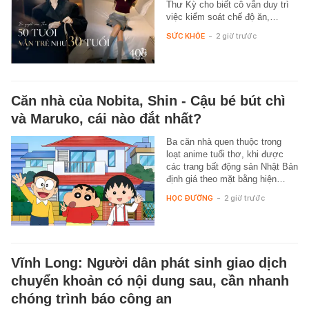
Thư Kỳ cho biết cô vẫn duy trì
việc kiểm soát chế độ ăn,…
SỨC KHỎE
-
2 giờ trước
Căn nhà của Nobita, Shin - Cậu bé bút chì
và Maruko, cái nào đắt nhất?
Ba căn nhà quen thuộc trong
loạt anime tuổi thơ, khi được
các trang bất động sản Nhật Bản
định giá theo mặt bằng hiện…
HỌC ĐƯỜNG
-
2 giờ trước
Vĩnh Long: Người dân phát sinh giao dịch
chuyển khoản có nội dung sau, cần nhanh
chóng trình báo công an