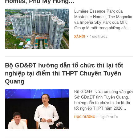
Homes, Phú Mỹ Hưng...
Lumière Essence Park của
Masterise Homes, The Magnolia
và Imperia Sky Park của MIK
Group là một trong những cái…
XÃ HỘI
-
1 giờ trước
Bộ GD&ĐT hướng dẫn tổ chức thi lại tốt
nghiệp tại điểm thi THPT Chuyên Tuyên
Quang
Bộ GD&ĐT vừa có công văn gửi
Sở GD&ĐT tỉnh Tuyên Quang,
hướng dẫn tổ chức thi lại kì thi
tốt nghiệp THPT năm 2026…
HỌC ĐƯỜNG
-
1 giờ trước