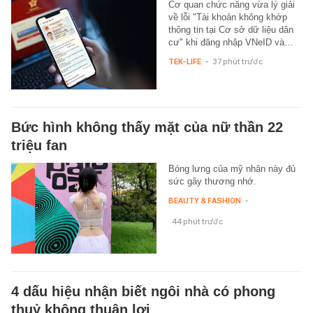
Cơ quan chức năng vừa lý giải
về lỗi "Tài khoản không khớp
thông tin tại Cơ sở dữ liệu dân
cư" khi đăng nhập VNeID và…
TEK-LIFE
-
37 phút trước
Bức hình không thấy mặt của nữ thần 22
triệu fan
Bóng lưng của mỹ nhân này đủ
sức gây thương nhớ.
BEAUTY & FASHION
-
44 phút trước
4 dấu hiệu nhận biết ngôi nhà có phong
thuỷ không thuận lợi