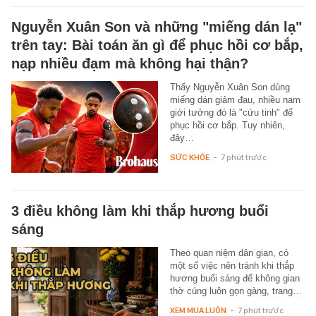
Nguyễn Xuân Son và những "miếng dán lạ"
trên tay: Bài toán ăn gì để phục hồi cơ bắp,
nạp nhiều đạm mà không hại thận?
Thấy Nguyễn Xuân Son dùng
miếng dán giảm đau, nhiều nam
giới tưởng đó là "cứu tinh" để
phục hồi cơ bắp. Tuy nhiên,
đây…
SỨC KHỎE
-
7 phút trước
3 điều không làm khi thắp hương buổi
sáng
Theo quan niệm dân gian, có
một số việc nên tránh khi thắp
hương buổi sáng để không gian
thờ cúng luôn gọn gàng, trang…
XEM MUA LUÔN
-
7 phút trước