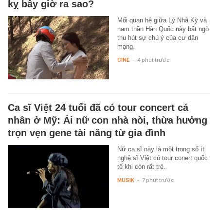
kỵ bây giờ ra sao?
Mối quan hệ giữa Lý Nhã Kỳ và
nam thần Hàn Quốc này bất ngờ
thu hút sự chú ý của cư dân
mạng.
CINE
-
4 phút trước
Ca sĩ Việt 24 tuổi đã có tour concert cá
nhân ở Mỹ: Ái nữ con nhà nòi, thừa hưởng
trọn vẹn gene tài năng từ gia đình
Nữ ca sĩ này là một trong số ít
nghệ sĩ Việt có tour conert quốc
tế khi còn rất trẻ.
MUSIK
-
7 phút trước