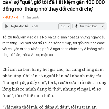
cả vì sợ "quê", giờ tôi đã tiết kiệm gần 400.000
đồng mỗi tháng nhờ thay đổi cách đi chợ
NHẬT ANH
1 năm trước
Nghe đọc bài
2:58
Tôi 28 tuổi, làm việc ở Hà Nội và tự lo sinh hoạt từ những ngày đầu
ra trường. Hồi mới bắt đầu cuộc sống tự lập, tôi gần như "ác cảm"
với chuyện đi chợ. Không phải vì ngại chen chúc hay vì không biết
chọn đồ ăn, mà là vì... sợ mặc cả.
Chỉ cần cô bán hàng hét giá cao, tôi cũng chẳng dám
phản ứng. Chỉ cần có người bán nói nhanh mấy câu
"hàng chị đẹp đấy em", tôi lại cười cười trả tiền. Trong
lòng biết rõ mình đang bị "hớ", nhưng vì ngại, vì sợ
"quê", tôi cứ thế mua luôn.
"Vài ngàn thôi mà, có đáng gì đâu", tôi tự trấn an