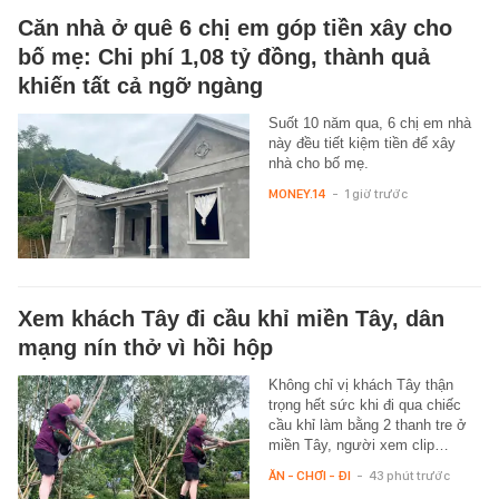
Căn nhà ở quê 6 chị em góp tiền xây cho
bố mẹ: Chi phí 1,08 tỷ đồng, thành quả
khiến tất cả ngỡ ngàng
Suốt 10 năm qua, 6 chị em nhà
này đều tiết kiệm tiền để xây
nhà cho bố mẹ.
MONEY.14
-
1 giờ trước
Xem khách Tây đi cầu khỉ miền Tây, dân
mạng nín thở vì hồi hộp
Không chỉ vị khách Tây thận
trọng hết sức khi đi qua chiếc
cầu khỉ làm bằng 2 thanh tre ở
miền Tây, người xem clip…
ĂN - CHƠI - ĐI
-
43 phút trước