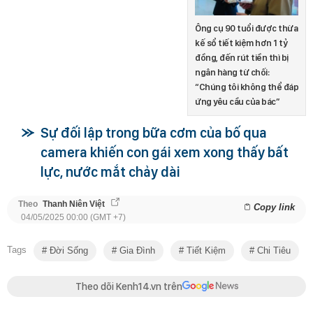
Ông cụ 90 tuổi được thừa
kế sổ tiết kiệm hơn 1 tỷ
đồng, đến rút tiền thì bị
ngân hàng từ chối:
“Chúng tôi không thể đáp
ứng yêu cầu của bác”
Sự đối lập trong bữa cơm của bố qua
camera khiến con gái xem xong thấy bất
lực, nước mắt chảy dài
Theo
Thanh Niên Việt
Copy link
04/05/2025 00:00 (GMT +7)
Tags
Đời Sống
Gia Đình
Tiết Kiệm
Chi Tiêu
Theo dõi Kenh14.vn trên