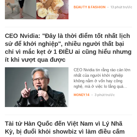
BEAUTY & FASHION
-
13 phút trước
CEO Nvidia: "Đây là thời điểm tốt nhất lịch
sử để khởi nghiệp", nhiều người thất bại
chỉ vì mắc kẹt ở 1 ĐIỀU ai cũng hiểu nhưng
ít khi vượt qua được
CEO Nvidia tin rằng rào cản lớn
nhất của người khởi nghiệp
không nằm ở vốn hay công
nghệ, mà ở việc lo lắng quá…
MONEY.14
-
3 phút trước
Tài tử Hàn Quốc đến Việt Nam vì Lý Nhã
Kỳ, bị đuổi khỏi showbiz vì làm điều cấm