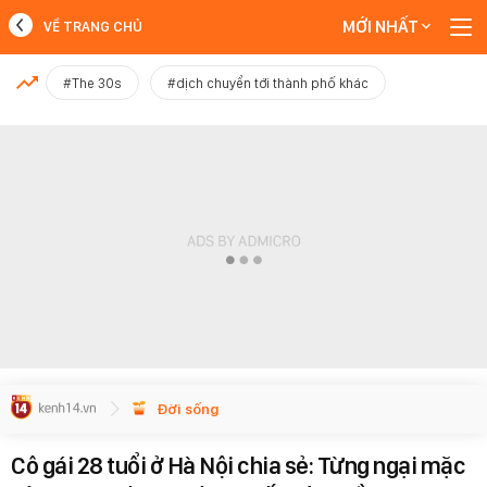
MỚI NHẤT
VỀ TRANG CHỦ
MỚI NHẤT
#The 30s
#dịch chuyển tới thành phố khác
Xem thêm
Đời sống
Cô gái 28 tuổi ở Hà Nội chia sẻ: Từng ngại mặc