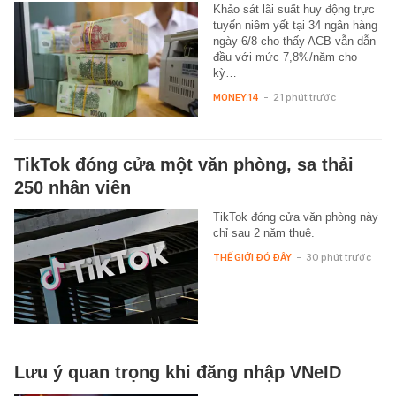
Khảo sát lãi suất huy động trực
tuyến niêm yết tại 34 ngân hàng
ngày 6/8 cho thấy ACB vẫn dẫn
đầu với mức 7,8%/năm cho
kỳ…
MONEY.14
-
21 phút trước
TikTok đóng cửa một văn phòng, sa thải
250 nhân viên
TikTok đóng cửa văn phòng này
chỉ sau 2 năm thuê.
THẾ GIỚI ĐÓ ĐÂY
-
30 phút trước
Lưu ý quan trọng khi đăng nhập VNeID