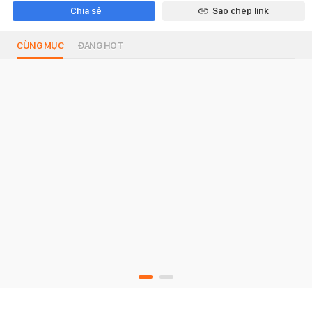
Chia sẻ
Sao chép link
CÙNG MỤC
ĐANG HOT