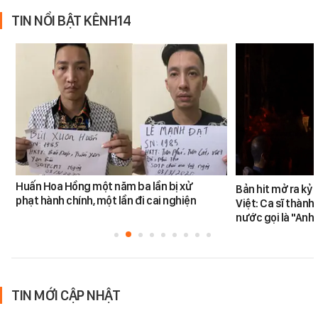
TIN NỔI BẬT KÊNH14
Huấn Hoa Hồng một năm ba lần bị xử
Bản hit mở ra kỷ
phạt hành chính, một lần đi cai nghiện
Việt: Ca sĩ thàn
nước gọi là "Anh
TIN MỚI CẬP NHẬT